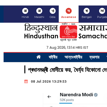
अ
अ
ଏ
অ
বা
ਅ
Hindi
Marathi
Odia
Assamese
Bengali
Punjab
7 Aug 2026, 13:14 HRS IST
ৰাষ্ট্ৰীয়
আন্তঃৰাষ্ট্ৰীয়
ব্যৱসায়
প্ৰধানমন্ত্ৰী মোদীয়ে কয়, ধৈৰ্য্য যিকোনো দ
08 Jul 2026 13:29:53