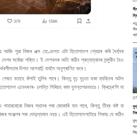
07
সী
দ্ব
নতুন দিল্লী,
সীম
ীয়ে আজি পুৱা নিজৰ এক্স হেণ্ডেলত এটা হিতোপদেশ শ্বেয়াৰ কৰি ধৈৰ্য্যৰ
 দেশৰ সৰ্বোচ্চ শক্তি। ই দেশখনক অতি কঠিন প্ৰত্যাহ্বানৰ সন্মুখীন হৈও
ৰ্ভৰশীলতাৰ দিশত আগবাঢ়ি যাবলৈ অনুপ্ৰাণিত কৰে।
ুগৰ শেষত বতাহে কঁপাই তুলিব পাৰে। কিন্তু দৃঢ় দৃঢ়তা থকা ব্যক্তিৰ অটল
োপদেশ এনেধৰণৰ- চলন্তি গিৰিয়হ কাম যুগন্তপৱনহতঃ। ক্ৰিচ্ৰে'পি না
07
ণ্ড পাহাৰবোৰো নিজৰ স্থানৰ পৰা জোকাৰি যাব পাৰে, কিন্তু তীব্ৰ কষ্ট বা
মুখ
নি
 নিজৰ সংকল্পৰ পৰা দোদুল্যমান নহয়। এই হিতোপদেশটোৱে শিকায় যে কঠিন
মুম্বাই, ০৭ আগষ্
আৰু
পি