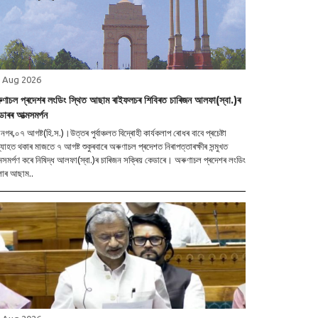
 Aug 2026
ুণাচল প্ৰদেশৰ লংডিং স্থিত আছাম ৰাইফলচৰ শিবিৰত চাৰিজন আলফা(স্বা.)ৰ
ডাৰৰ আত্মসমৰ্পন
নগৰ,০৭ আগষ্ট(হি.স.)।উত্তৰ পুৰ্বাঞ্চলত বিদ্ৰোহী কাৰ্যকলাপ ৰোধৰ বাবে প্ৰচেষ্টা
যাহত থকাৰ মাজতে ৭ আগষ্ট শুকুৰবাৰে অৰুণাচল প্ৰদেশত নিৰাপত্তাৰক্ষীৰ সন্মুখত
মসমৰ্পণ কৰে নিষিদ্ধ আলফা(স্বা.)ৰ চাৰিজন সক্ৰিয় কেডাৰে। অৰুণাচল প্ৰদেশৰ লংডিং
লাৰ আছাম..