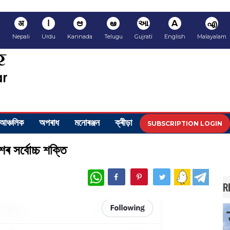
अ
ا
ಆ
ఆ
આ
A
എ
i
Nepali
Urdu
Kannada
Telugu
Gujrati
English
Malayalam
আঞ্চলিক
অপৰাধ
মনোৰঞ্জন
ক্ৰীড়া
SUBSCRIPTION LOGIN
েশৰ সৰ্বোচ্চ শক্তি
WhatsApp
R