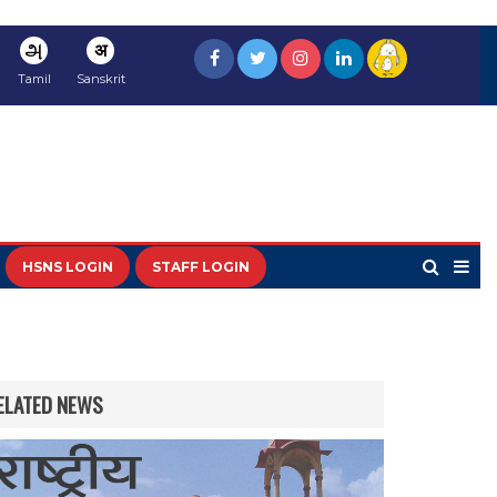
அ
अ
Tamil
Sanskrit
HSNS LOGIN
STAFF LOGIN
ELATED NEWS