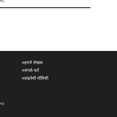
্ষী,..
हमारे लेखक
संपर्क करें
प्राइवेसी पॉलिसी
ncy