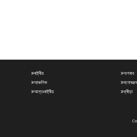
ৰাষ্ট্ৰীয়
অপৰাধ
আঞ্চলিক
মনোৰঞ্জন
আন্তঃৰাষ্ট্ৰীয়
ক্ৰীড়া
Co