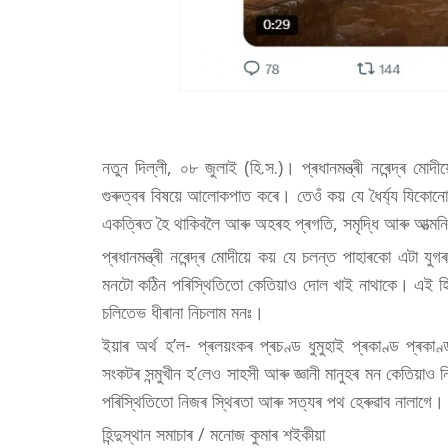
নতুন দিল্লী, ০৮ জুলাই (হি.স.)। প্ৰধানমন্ত্ৰী নৰেন্দ্ৰ মোদ
গুৰুত্বৰ বিষয়ে আলোকপাত কৰে। তেওঁ কয় যে ধৈৰ্য্য যিকোনো
একত্ৰিত হৈ থাকিবলৈ আৰু অহৰহ প্ৰগতি, সমৃদ্ধি আৰু আত্মনি
প্ৰধানমন্ত্ৰী নৰেন্দ্ৰ মোদীয়ে কয় যে চলন্ত পাহাৰকো এটা য
মনটো কঠিন পৰিস্থিতিতো কেতিয়াও দোল খাই নাথাকে। এই হিত
চলিতেভ ধীৰানা নিচলাম মনঃ।
ইয়াৰ অৰ্থ হ’ল- প্ৰলয়ংকৰ প্ৰচণ্ড ধুমুহাই প্ৰকাণ্ড প্ৰকা
সংকটৰ সন্মুখীন হ’লেও সাহসী আৰু জ্ঞানী মানুহৰ মন কেতিয়াও
পৰিস্থিতিতো নিজৰ স্থিৰতা আৰু সত্যৰ পথ হেৰুৱাব নালাগে।
হিন্দুস্থান সমাচাৰ / মনোজ কুমাৰ শইকীয়া