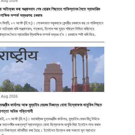
 Aug 2026
মা অতিক্ৰম কৰা সন্ত্ৰাসবাদ শেষ হোৱাৰ পিছতহে পাকিস্তানৰ সৈতে স্বাভাৱিক
িপাক্ষিক সম্পৰ্ক সম্ভৱপৰ: চৰকাৰ
 ০৭ আগষ্ট (হি.স.)। লোকসভাত শুকুৰবাৰে কেন্দ্ৰীয় চৰকাৰে কয় যে পাকিস্তানে
া অতিক্ৰম কৰি সন্ত্ৰাসবাদ, শত্ৰুতা, হিংসাৰ পৰা মুক্ত পৰিৱেশ নিশ্চিত কৰিলেহে
পাকিস্তানৰ সৈতে স্বাভাৱিক দ্বিপাক্ষিক সম্পৰ্ক সম্ভৱ হ’ব । চৰকাৰে স্পষ্ট কৰি দিয়ে..
 Aug 2026
্যমন্ত্ৰীৰ কাৰ্যালয় আৰু মুম্বাইৰ মেয়ৰৰ বিৰুদ্ধে বোমা বিস্ফোৰণৰ ভাবুকিৰ পিছত
ৰাপত্তা অধিক শক্তিশালী
ট (হি.স.)। মহাৰাষ্ট্ৰৰ মুখ্যমন্ত্ৰীৰ কাৰ্যালয়, মুম্বাইৰ মেয়ৰ ৰিতু টাউডে
 মহানগৰীৰ গুৰুত্বপূৰ্ণ স্থানসমূহত বোমা বিস্ফোৰণৰ ভাবুকি দিয়া ইমেইল লাভ কৰাৰ
ছতে নিৰাপত্তা কটকটীয়া কৰা হৈছে। ইমেইলত উল্লেখ কৰা সকলো মূল স্থানতে