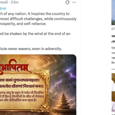
07
অৰ
কে
ইটা
অব্
আত্
জি