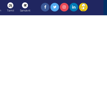
அ
अ
m
Tamil
Sanskrit