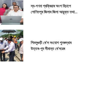
স্ব-গণনা প্ৰক্ৰিয়াৰ অংশ হিচাপে
শোণিতপুৰ জিলাৰ জিলা আয়ুক্ত তথা
প্ৰধান লোকপিয়ল বিষয়াৰ নিৰ্ধাৰিত
পৰ্টেলৰ জৰিয়তে নিজৰ স্ব-গণনা সম্পূৰ্ণ
শিমলুগুড়ী ৰে'ল সংযোগ পুনৰুদ্ধাৰ
উত্তৰ-পূব সীমান্ত ৰে'লৱেৰ