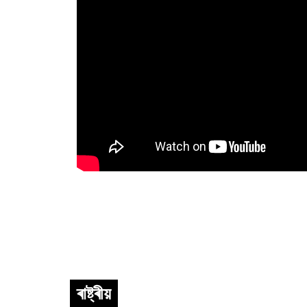
ৰাষ্ট্ৰীয়