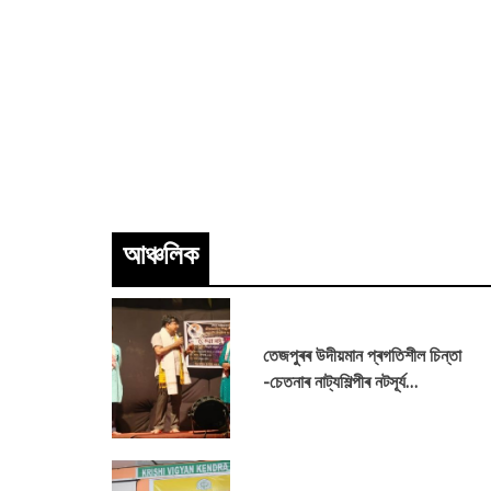
আঞ্চলিক
তেজপুৰৰ উদীয়মান প্ৰগতিশীল চিন্তা
-চেতনাৰ নাট্যশিল্পীৰ নটসূৰ্য
ফাউণ্ডেশ্যন ৰ উদ্যোগত খেলমাটিৰ
কঁকালভাঙিত শিশু নাট কৰ্মশালাৰ সামৰণি