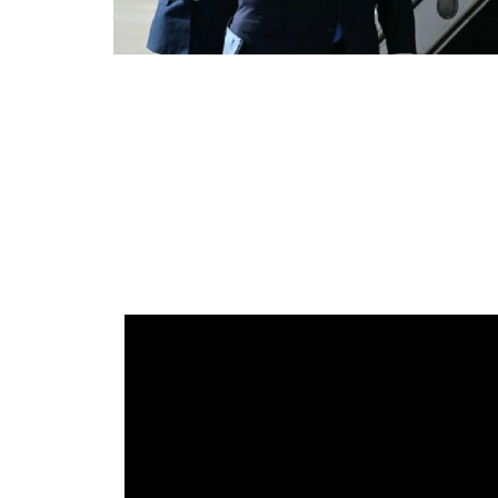
ৱাশ্বিংটন, ০৬ আগষ্ট (হি.স.)। ইৰাণৰ সৈতে সংঘাতৰ সন্মুখীন হৈ সামৰিক অস্ত্ৰৰ
মজুতৰ অভাৱৰ দাবী খাৰিজ কৰে ৰাষ্ট্ৰপতি ড’নাল্ড ট্ৰাম্পে। তেওঁ কয়
আমেৰিকাই পৰ্যাপ্ত আৰু যথেষ্ট পৰিমাণৰ অস্ত্ৰ-শস্ত্ৰৰ মজুত ৰাখিছে
সকীয়াই দিয়ে যে সামৰিক মজুত সম্পৰ্