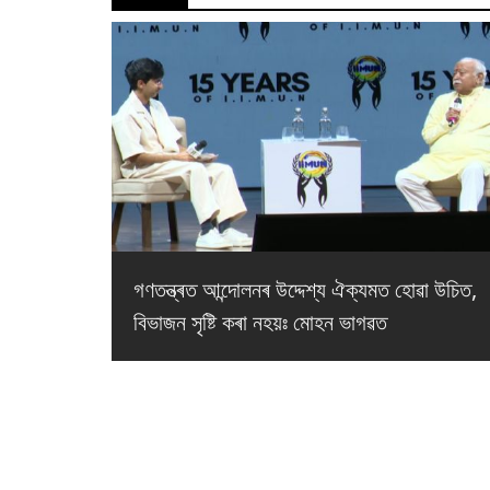
গণতন্ত্ৰত আন্দোলনৰ উদ্দেশ্য ঐক্যমত হোৱা উচিত,
বিভাজন সৃষ্টি কৰা নহয়ঃ মোহন ভাগৱত