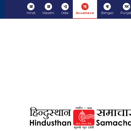
अ
अ
ଏ
অ
বা
ਅ
Hindi
Marathi
Odia
Assamese
Bengali
Punjab