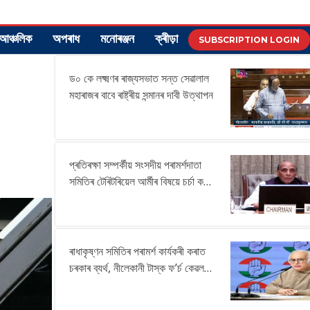
আঞ্চলিক
অপৰাধ
মনোৰঞ্জন
ক্ৰীড়া
SUBSCRIPTION LOGIN
ড০ কে লক্ষ্মণৰ ৰাজ্যসভাত সন্ত সেৱালাল
মহাৰাজৰ বাবে ৰাষ্ট্ৰীয় সন্মানৰ দাবী উত্থাপন
প্ৰতিৰক্ষা সম্পৰ্কীয় সংসদীয় পৰামৰ্শদাতা
সমিতিৰ টেৰিটৰিয়েল আৰ্মীৰ বিষয়ে চৰ্চা কৰি
কেইবাটাও গুৰুত্বপূৰ্ণ পৰামৰ্শ আগবঢ়ায়
ৰাধাকৃষ্ণন সমিতিৰ পৰামৰ্শ কাৰ্যকৰী কৰাত
চৰকাৰ ব্যৰ্থ, নীলেকানী টাস্ক ফ’ৰ্চ কেৱল
‘ক্ষতি নিয়ন্ত্ৰণ’: জয়ৰাম ৰমেশ