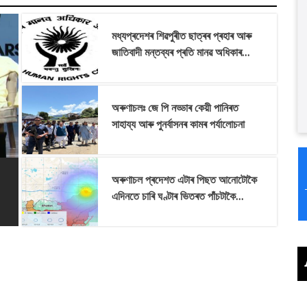
মধ্যপ্ৰদেশৰ শিৱপুৰীত ছাত্ৰৰ প্ৰহাৰ আৰু
জাতিবাদী মন্তব্যৰ প্ৰতি মানৱ অধিকাৰ
আয়োগৰ বিশেষ গুৰুত্ব
অৰুণাচলঃ জে পি নড্ডাৰ কেয়ী পানিৰত
সাহায্য আৰু পুনৰ্বাসনৰ কামৰ পৰ্যালোচনা
অৰুণাচল প্ৰদেশত এটাৰ পিছত আনোটোকৈ
এদিনতে চাৰি ঘণ্টাৰ ভিতৰত পাঁচটাকৈ
ভূঁইকঁপৰ জোকাৰণি