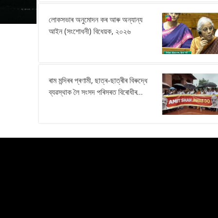
লোকসভাৰ অনুমোদন কৰ আৰু অন্যান্য
আইন (সংশোধনী) বিধেয়ক, ২০২৬
युगवार्ता
ৰাম মন্দিৰৰ প্ৰণামী, ছাত্ৰ-ছাত্ৰীৰ বিৰুদ্ধে
READ
ব্যৱস্থাক লৈ সংসদ পৰিসৰত বিৰোধীৰ
 যে
প্ৰতিবাদ
। তেওঁ