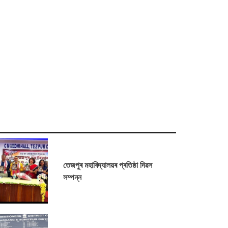
তেজপুৰ মহাবিদ্যালয়ৰ প্ৰতিষ্ঠা দিৱস
সম্পন্ন