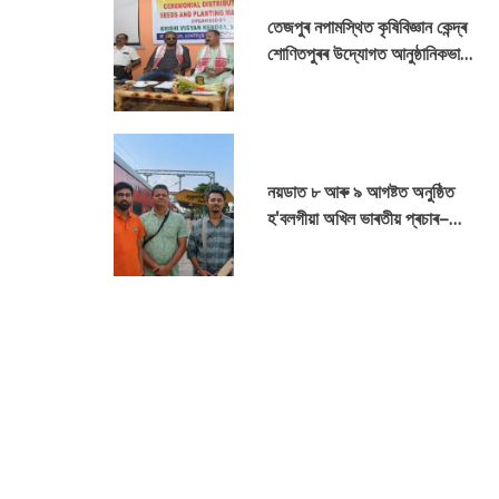
তেজপুৰ নপামস্থিত কৃষিবিজ্ঞান কেন্দ্ৰ
শোণিতপুৰৰ উদ্যোগত আনুষ্ঠানিকভাৱে
উন্নত জাতৰ বীজ, তিল', নেমু আৰু
জালুকৰ পুলি ইত্যাদি বিতৰণ
নয়ডাত ৮ আৰু ৯ আগষ্টত অনুষ্ঠিত
হ'বলগীয়া অখিল ভাৰতীয় প্ৰচাৰ–
অভিলেখাগাৰ বৈঠকত পূৰ্বোত্তৰ ক্ষেত্ৰৰ
প্ৰতিনিধিদলৰ অংশগ্ৰহণ