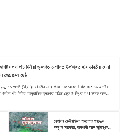
গষ্টৰ পৰা পাঁচ দিনীয়া ভ্ৰমণত নেপালত উপস্থিত হ’ব ভাৰতীয় সেনা
ান জেনেৰেল ছেঠ
 (হি.স.)। ভাৰতীয় সেনা প্ৰধান জেনেৰেল ধীৰাজ ছেঠ ১৬ আগষ্টৰ
েপাললৈ পাঁচ দিনীয়া আনুষ্ঠানিক ভ্ৰমণত কাঠমাণ্ডুত উপস্থিত হ’ব। ভাৰত আৰু
ৰ মাজত দীৰ্ঘদিনীয়া সামৰিক সহযোগিতা আৰু প্ৰতিৰক্ষা সম্পৰ্ক আৰু অধিক
শালী কৰাৰ ক্ষেত্
নেপালৰ কেইবাখনো প্ৰদেশত প্ৰচণ্ড
বৰষুণৰ সতৰ্কতা, বানপানী আৰু ভূমিস্খলনৰ