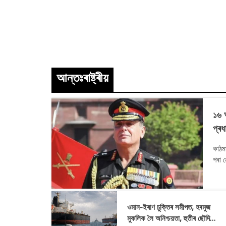
আন্তঃৰাষ্ট্ৰীয়
১৬ আ
প্ৰধ
কাঠমাণ্ডু, ০৬ আগষ্ট
পৰা ন
নেপাল
শক্তি
ওমান-ইৰাণ চুক্তিৰ সমীপত, হৰমুজ
মুকলিক লৈ অনিশ্চয়তা, হুতীৰ ছৌদি