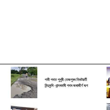
পকী পথত পুখুৰী তেজপুৰৰ নিকটৱৰ্তী
বিন্দুকুৰি -বান্দৰমাৰী পথৰ জৰাজীৰ্ণ ৰূপ