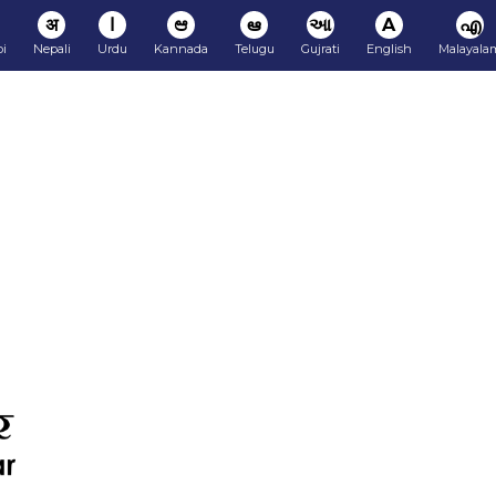
अ
ا
ಆ
ఆ
આ
A
എ
i
Nepali
Urdu
Kannada
Telugu
Gujrati
English
Malayala