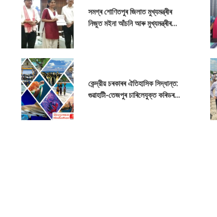
সমগ্ৰ শোণিতপুৰ জিলাত মুখ্যমন্ত্ৰীৰ
নিজুত মইনা আঁচনি আৰু মুখ্যমন্ত্ৰীৰ
নিজুত বাবু আঁচনিৰ অধীনত আবেদন-
পত্ৰৰ জিলা পৰ্যায়ৰ আনুষ্ঠানিক বিতৰণ
কেন্দ্রীয় চৰকাৰৰ ঐতিহাসিক সিদ্ধান্ত:
গুৱাহাটী-তেজপুৰ চাৰিলেযুক্ত কৰিডৰৰ
বাবে ৮,৯৭০.২০ কোটি টকাৰ অনুমোদন