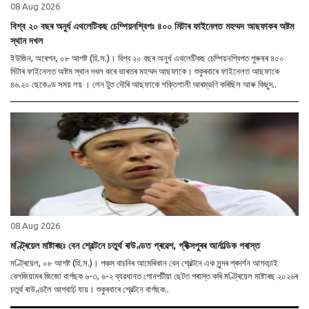
08 Aug 2026
বিশ্ব ২০ বছৰ অনুৰ্ধ এথলেটিকছ চেম্পিয়নশ্বিপঃ ৪০০ মিটাৰ ফাইনেলত মহম্মদ আছফাকৰ অষ্টম
স্থান দখল
ইউজিন, অৰেগন, ০৮ আগষ্ট (হি.স.)। বিশ্ব ২০ বছৰ অনুৰ্ধ এথলেটিকছ চেম্পিয়নশ্বিপত পুৰুষৰ ৪০০
মিটাৰ ফাইনেলত অষ্টম স্থান দখল কৰে ভাৰতৰ মহম্মদ আছফাকে। শুকুৰবাৰে ফাইনেলত আছফাকে
৪৬.২০ ছেকেণ্ড সময় লয় । লেন টুত দৌৰি আছফাকে শক্তিশালী আৰম্ভণি কৰিছিল আৰু কিছুদ..
08 Aug 2026
মণ্ট্ৰিয়েল মাষ্টাৰছঃ বেন শ্বেল্টনে চতুৰ্থ ৰাউণ্ডত প্ৰৱেশ, গ্ৰীক্সপুৰৰ আৰ্নাল্ডিক পৰাস্ত
মণ্ট্ৰিয়েল, ০৮ আগষ্ট (হি.স.)। পঞ্চম বাচনিৰ আমেৰিকান বেন শ্বেল্টনে এক সুন্দৰ প্ৰদৰ্শন আগবঢ়াই
বেলজিয়ামৰ জিজো বাৰ্গছক ৬-৩, ৬-২ ব্যৱধানত পোনপটীয়া ছেটত পৰাস্ত কৰি মণ্ট্ৰিয়েল মাষ্টাৰছ ২০২৬ৰ
চতুৰ্থ ৰাউণ্ডলৈ আগবাঢ়ি যায়। শুকুৰবাৰে শ্বেল্টনে বাৰ্গছক..