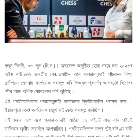
নতুন দিল্লী, ০৩ জুন (হি.স.)। অছলোত অনুষ্ঠিত হোৱা নৰৱে দবা ২০২৬ৰ
অষ্টম ৰাউণ্ডত ভাৰতীয় গ্ৰেণ্ডমাষ্টাৰ আৰ প্ৰজ্ঞানানন্দাই পাঁচবাৰৰ বিশ্ব
চেম্পিয়ন মেগনাছ কাৰ্লছনক পৰাস্ত কৰি উজ্জ্বল প্ৰদৰ্শন আগবঢ়াই খিতাপৰ
দৌৰ আৰু অধিক ৰোমাঞ্চকৰ কৰি তুলিছে।
এই প্ৰতিযোগিতাত প্ৰজ্ঞানানন্দাই কাৰ্লচেনক দ্বিতীয়বাৰলৈ পৰাস্ত কৰে ।
ইয়াৰ পূৰ্বে তেওঁ কাৰ্লচেনক চতুৰ্থ ৰাউণ্ডত পৰাস্ত কৰিছিল।
এই জয়ৰ লগে লগে প্ৰজ্ঞানানন্দাই এতিয়া ১২ পইণ্ট লাভ কৰি পইণ্ট
তালিকাৰ তৃতীয় স্থানলৈ আগবাঢ়িছে। প্ৰতিযোগিতাত মাত্ৰ দুটা ৰাউণ্ড বাকী