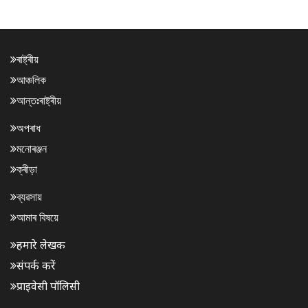
ৰাষ্ট্ৰীয়
আঞ্চলিক
আন্তঃৰাষ্ট্ৰীয়
অপৰাধ
মনোৰঞ্জন
ক্ৰীড়া
ব্যৱসায়
আমাৰ বিষয়ে
हमारे लेखक
संपर्क करें
प्राइवेसी पॉलिसी