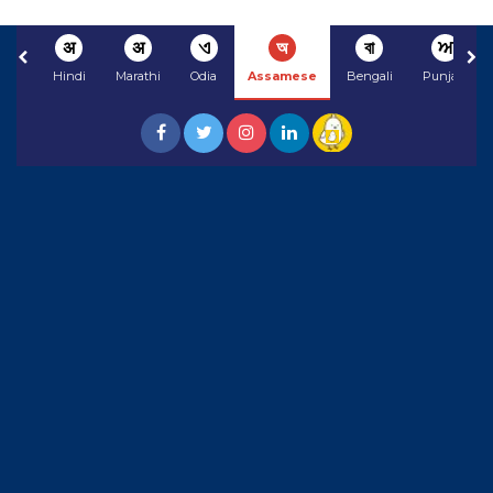
अ
अ
ଏ
অ
বা
ਅ
Hindi
Marathi
Odia
Assamese
Bengali
Punjabi