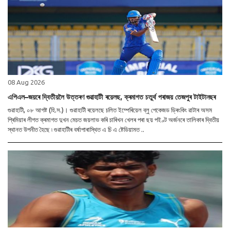
08 Aug 2026
এপিএল–জয়ৰে দ্বিতীয়লৈ উত্তৰণ গুৱাহাটী ৰয়েলছ, ক্ৰমাগত চতুৰ্থ পৰাজয় তেজপুৰ টাইটানছৰ
গুৱাহাটী, ০৮ আগষ্ট (হি.স.)। গুৱাহাটী ৰয়েলছে চলিত ইম্পেৰিয়েল ব্লু পেকেজড ড্ৰিংকিং ৱাটাৰ অসম
প্ৰিমিয়াৰ লীগত ক্ৰমাগত দুখন মেচত জয়লাভ কৰি চাৰিখন খেলৰ পৰা ছয় পইণ্ট অৰ্জনৰে তালিকাৰ দ্বিতীয়
স্থানত উপনীত হৈছে ৷ গুৱাহাটীৰ বৰ্ষাপাৰাস্থিত এ চি এ ষ্টেডিয়ামত ..