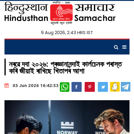
9 Aug 2026, 2:43 HRS IST
নৰৱে দবা ২০২৬: প্ৰজ্ঞানানন্দাই কাৰ্লচেনক পৰাস্ত
কৰি জীয়াই ৰাখিছে খিতাপৰ আশা
WhatsApp
03 Jun 2026 16:42:53