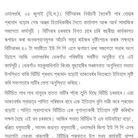
ওদালগুৰি, ০৫ জুলাই (হি.স.)। বিটিআৰৰ নিৰ্বাচনী বৈতৰণী পাৰ হোৱাৰ
প্ৰমোদ বড়োৰ শেষ অস্ত্ৰ হিতাধিকাৰীৰ সৈতে বাৰ্তালাপ আৰু আৰ্থ সামাজিক
সজাগতা কাৰ্যসূচী । বিটিআৰ চৰকাৰে বিগত চাৰে চাৰি বছৰীয়া কাৰ্যকালত
ৰূপায়ন কৰা জনকল্যাণমূলক আঁচনি সমূহ ৰাইজৰ দৃষ্টিগোচৰ কৰাৰ লক্ষ্যৰে
বিটিআৰৰ ৪০ টা সমষ্টিতে ইউ পি পি এলে ৰূপায়ণ কৰা সজাগতা সভাৰ অংশ
হিচাপে আজি ওদালগুৰিৰ ভেৰগাঁও পৰিষদীয় সমষ্টিত অনুষ্ঠিত হ’য় এই
কাৰ্যসূচী। ভেৰগাঁও মহকুমাধিপতি ৰিংখাং মুছাহাৰীৰ সঞ্চালনাত অনুস্থিত সভাত
উপস্থিত থাকি বিটিচি প্ৰধান প্ৰমোদ বড়োই ভাৰতবৰ্ষৰ ভিতৰতে ইতিহাস সৃষ্টি
কৰি সফলতাৰে মাটিৰ মেলা অনুস্থিত কৰিছে ৷
বিটিচিত লাখ লাখ মানুহৰ হাতত মাটিৰ পট্ৰা তুলি দিছে বিটিচি চৰকাৰে ৷ এয়া
ভাৰতবৰ্ষৰ স্বায়ত্ব শাসিত পৰিষদৰ বাবে এক ইতিহাস বুলি দাৱী কৰে প্ৰমোদ
বড়োই ৷ শান্তি স্থাপনেৰে বিটিচিত এক যুগান্তকাৰী ইতিহাস সৃষ্টি কৰিবলৈ
সক্ষম হৈছে এই খন চৰকাৰে। আজিৰ সভাত বিটিচিৰ ই এম দাউবাইছা বড়ো ,
ৰঞ্জিত বসুমতাৰী , সাংসদ জয়ন্ত বসুমতাৰী , ওদালগুৰি জিলা ইউ পি পি এলৰ
সভাপতি নেৰখাং খাকলাৰী , বিটিচিৰ প্ৰাক্তন উপ মুখ্য কাৰ্যবাহী খাম্পা