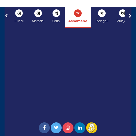
अ
अ
ଏ
অ
বা
ਅ
Hindi
Marathi
Odia
Assamese
Bengali
Punjabi