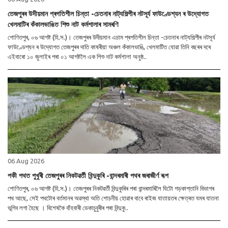
তেজপুৰৰ উদীয়মান প্ৰগতিশীল চিন্তা -চেতনাৰ নাট্যশিল্পীৰ নটসূৰ্য ফাউণ্ডেশ্যন ৰ উদ্যোগত
খেলমাটিৰ কঁকালভাঙিত শিশু নাট কৰ্মশালাৰ সামৰণি
শোণিতপুৰ, ০৬ আগষ্ট (হি.স.)। তেজপুৰৰ উদীয়মান এচাম প্ৰগতিশীল চিন্তা -চেতনাৰ নাট্যশিল্পীৰ নটসূৰ্য
ফাউণ্ডেশ্যন ৰ উদ্যোগত তেজপুৰৰ দাতি কাষৰীয়া অঞ্চল কঁকালভাঙি, খেলমাটিত যোৱা তিনি বছৰৰ দৰে
এইবাৰো ১০ জুলাইৰ পৰা ০১ আগষ্টলৈ এক শিশু নাট কৰ্মশালা অনুষ্ঠ..
06 Aug 2026
পকী পথত পুখুৰী তেজপুৰৰ নিকটৱৰ্তী বিন্দুকুৰি -বান্দৰমাৰী পথৰ জৰাজীৰ্ণ ৰূপ
শোণিতপুৰ, ০৬ আগষ্ট (হি.স.)। তেজপুৰৰ নিকটৱৰ্তী বিন্দুকুৰিৰ পৰা বান্দৰমাৰিলৈ যিটো গড়কাপ্তানি বিভাগৰ
পথ আছে, সেই পথটোৰ বৰ্তমানৰ অৱস্থা অতি শোচনীয় হোৱাৰ বাবে ৰাইজ যাতায়তৰ ক্ষেত্ৰত যমৰ যাতনা
ভূগিব লগা হৈছে । বিশেষকৈ বাঁহবাৰী ডেকাচুবুৰীৰ পৰা বিন্দুকু..