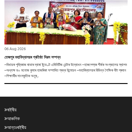
06 Aug 2026
তেজপুৰ মহাবিদ্যালয়ৰ প্ৰতিষ্ঠা দিৱস সম্পন্ন
–বিধায়ক পৃথ্বিৰাজ ৰাভাৰ দ্বাৰা ষ্টুডেণ্ট এমিনিটিজ চেন্টাৰ উদ্বোধন –হাৰুপেশ্বৰ শীৰ্ষক সংগ্ৰহালয় স্থাপন
–অধ্যক্ষ ড০ মনোজ কুমাৰ হাজৰিকা সম্পাদিত গ্ৰন্থ উন্মোচন –মহাবিদ্যালয়ৰ বিভিন্ন শৈক্ষিক বঁটা প্ৰদান
–শিক্ষাৰ্থীৰ সাংস্কৃতিক অনুষ্..
ৰাষ্ট্ৰীয়
আঞ্চলিক
আন্তঃৰাষ্ট্ৰীয়