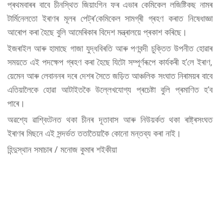
প্ৰথমবাৰৰ বাবে চীনস্থিত জিয়াংগিন ফৰ এভাৰ কেমিকেল লজিষ্টিকছ নামৰ
টাৰ্মিনেলতো ইৰাণৰ মূলৰ পেট্ৰ’কেমিকেল সামগ্ৰী গ্ৰহণ কৰাত নিষেধাজ্ঞা
আৰোপ কৰা হৈছে বুলি আমেৰিকাৰ বিদেশ মন্ত্ৰালয়ে প্ৰকাশ কৰিছে।
ইজৰাইল আৰু হামাছে গাজা যুদ্ধবিৰতি আৰু পণবন্দী চুক্তিত উপনীত হোৱাৰ
সময়তে এই পদক্ষেপ গ্ৰহণ কৰা হৈছে যিটো সম্পূৰ্ণৰূপে কাৰ্যকৰী হ’লে ইৰাণ,
য়েমেন আৰু লেবাননৰ দৰে দেশৰ সৈতে জড়িত আঞ্চলিক সংঘাত নিৰাময়ৰ বাবে
এতিয়ালৈকে হোৱা আটাইতকৈ উল্লেখযোগ্য প্ৰচেষ্টা বুলি প্ৰমাণিত হ’ব
পাৰে।
অৱশ্যে ৱাশ্বিংটনত থকা চীনৰ দূতাবাস আৰু নিউয়ৰ্কত থকা ৰাষ্ট্ৰসংঘত
ইৰাণৰ মিছনে এই সন্দৰ্ভত ততাতৈয়াকৈ কোনো মন্তব্য কৰা নাই।
হিন্দুস্থান সমাচাৰ / মনোজ কুমাৰ শইকীয়া