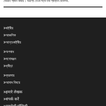
দেউৱাই প্ৰদান কৰিছে। অৱশ্যে তেওঁৰ পত্নী তথা প্ৰাক্তন বৈদেশিক..
ৰাষ্ট্ৰীয়
আঞ্চলিক
আন্তঃৰাষ্ট্ৰীয়
অপৰাধ
মনোৰঞ্জন
ক্ৰীড়া
ব্যৱসায়
আমাৰ বিষয়ে
हमारे लेखक
संपर्क करें
प्राइवेसी पॉलिसी