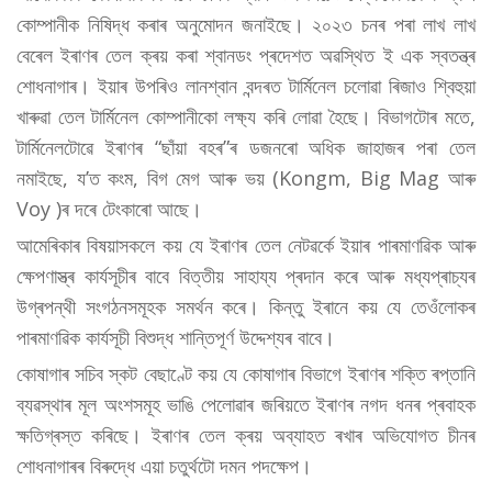
কোম্পানীক নিষিদ্ধ কৰাৰ অনুমোদন জনাইছে। ২০২৩ চনৰ পৰা লাখ লাখ
বেৰেল ইৰাণৰ তেল ক্ৰয় কৰা শ্বানডং প্ৰদেশত অৱস্থিত ই এক স্বতন্ত্ৰ
শোধনাগাৰ। ইয়াৰ উপৰিও লানশ্বান বন্দৰত টাৰ্মিনেল চলোৱা ৰিজাও শ্বিহুয়া
খাৰুৱা তেল টাৰ্মিনেল কোম্পানীকো লক্ষ্য কৰি লোৱা হৈছে। বিভাগটোৰ মতে,
টাৰ্মিনেলটোৱে ইৰাণৰ “ছাঁয়া বহৰ”ৰ ডজনৰো অধিক জাহাজৰ পৰা তেল
নমাইছে, য’ত কংম, বিগ মেগ আৰু ভয় (Kongm, Big Mag আৰু
Voy )ৰ দৰে টেংকাৰো আছে।
আমেৰিকাৰ বিষয়াসকলে কয় যে ইৰাণৰ তেল নেটৱৰ্কে ইয়াৰ পাৰমাণৱিক আৰু
ক্ষেপণাস্ত্ৰ কাৰ্যসূচীৰ বাবে বিত্তীয় সাহায্য প্ৰদান কৰে আৰু মধ্যপ্ৰাচ্যৰ
উগ্ৰপন্থী সংগঠনসমূহক সমৰ্থন কৰে। কিন্তু ইৰানে কয় যে তেওঁলোকৰ
পাৰমাণৱিক কাৰ্যসূচী বিশুদ্ধ শান্তিপূৰ্ণ উদ্দেশ্যৰ বাবে।
কোষাগাৰ সচিব স্কট বেছাণ্টে কয় যে কোষাগাৰ বিভাগে ইৰাণৰ শক্তি ৰপ্তানি
ব্যৱস্থাৰ মূল অংশসমূহ ভাঙি পেলোৱাৰ জৰিয়তে ইৰাণৰ নগদ ধনৰ প্ৰবাহক
ক্ষতিগ্ৰস্ত কৰিছে। ইৰাণৰ তেল ক্ৰয় অব্যাহত ৰখাৰ অভিযোগত চীনৰ
শোধনাগাৰৰ বিৰুদ্ধে এয়া চতুৰ্থটো দমন পদক্ষেপ।