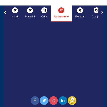
अ
अ
ଏ
অ
বা
ਅ
Hindi
Marathi
Odia
Assamese
Bengali
Punjabi