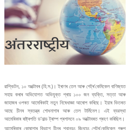
ৱাশ্বিংটন, ১০ অক্টোবৰ (হি.স.)। ইৰাণৰ তেল আৰু পেট্ৰ’কেমিকেল বাণিজ্যত
সহায় কৰাৰ অভিযোগত অভিযুক্ত প্ৰায় ১০০ জন ব্যক্তি, সত্তা আৰু
জাহাজৰ ওপৰত আমেৰিকাই নতুন নিষেধাজ্ঞা আৰোপ কৰিছে। ইয়াৰ ভিতৰত
আছে চীনৰ স্বতন্ত্ৰ শোধনাগাৰ আৰু তেল টাৰ্মিনেল। এই ব্যৱস্থা
আমেৰিকাৰ ৰাষ্ট্ৰপতি ড’নাল্ড ট্ৰাম্প প্ৰশাসনে ০৯ অক্টোবৰত গ্ৰহণ কৰিছিল।
আমেৰিকাৰ কোষাগাৰ বিভাগে চীনৰ শ্বানডং জিনচেং পেট্ৰ’কেমিকেল গ্ৰুপ