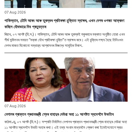
07 Aug 2026
পাকিস্তান, চৌদি আৰব আৰু তুৰস্কৰ প্ৰতিৰক্ষা চুক্তিত স্বাক্ষৰ, এখন দেশৰ ওপৰত আক্ৰমণ
কৰিলে যৌথভাৱে দিব প্ৰত্যুত্তৰ
ৰিয়াধ, ০৭ আগষ্ট (হি.স.)। পাকিস্তান, চৌদি আৰব আৰু তুৰস্কই শুকুৰবাৰে মক্কাত অনুষ্ঠিত হোৱা এখন
শীৰ্ষ সন্মিলনৰ সময়ত “মক্কা যৌথ প্ৰতিৰক্ষা চুক্তি”ত স্বাক্ষৰ কৰে। এই চুক্তিৰ লক্ষ্য হৈছে তিনিওখন
দেশৰ মাজত যিকোনো সম্ভাৱ্য আগ্ৰাসনৰ বিৰুদ্ধে সামূহিক নিৰাপ..
07 Aug 2026
নেপালৰ প্ৰাক্তন প্ৰধানমন্ত্ৰী শ্বেৰ বাহাদুৰ দেউৱা অহা ১১ আগষ্টত স্বদেশলৈ উভতিব
কাঠমাণ্ডু, ০৭ আগষ্ট (হি.স.)। সম্প্ৰতি নিৰ্বাসিত নেপালৰ প্ৰাক্তন প্ৰধানমন্ত্ৰী শ্বেৰ বাহাদুৰ দেউৱা অহা
১১ আগষ্টত স্বদেশলৈ উভতি অহাৰ কথা। এই তথ্য সংবাদ মাধ্যমলৈ প্ৰেৰণ কৰা ইমেইলযোগে স্বয়ং