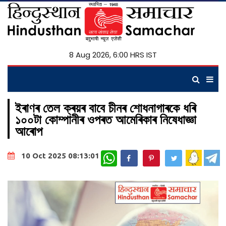
8 Aug 2026, 6:00 HRS IST
ইৰাণৰ তেল ক্ৰয়ৰ বাবে চীনৰ শোধনাগাৰকে ধৰি
১০০টা কোম্পানীৰ ওপৰত আমেৰিকাৰ নিষেধাজ্ঞা
আৰোপ
WhatsApp
10 Oct 2025 08:13:01