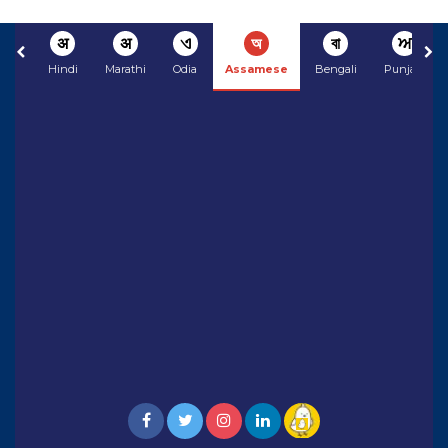
अ
अ
ଏ
অ
বা
ਅ
Hindi
Marathi
Odia
Assamese
Bengali
Punjabi