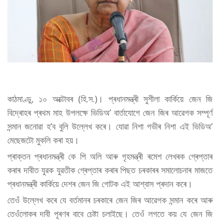
কাঠমাণ্ডু, ১০ অক্টোবৰ (হি.স.)। প্ৰধানমন্ত্ৰী সুশীলা কাৰ্কিয়ে জেন জি
বিদ্ৰোহৰ প্ৰথম মাহ উপলক্ষে ভিডিঅ’ বাৰ্তাযোগে জেন জিৰ আৱেগক সম্পূৰ্ণ
সন্মান জনোৱা হ’ব বুলি উল্লেখ কৰে। যোৱা নিশা গভীৰ নিশা এই ভিডিঅ’
মেছেজটো মুকলি কৰা হয়।
প্ৰাক্তন প্ৰধানমন্ত্ৰী কে পি অলি আৰু গৃহমন্ত্ৰী ৰমেশ লেখৰক গ্ৰেপ্তাৰ
কৰাৰ দাবীত যুৱক যুৱতীক গ্ৰেপ্তাৰ কৰাৰ পিছত চৰকাৰৰ সমালোচনাৰ মাজতে
প্ৰধানমন্ত্ৰী কাৰ্কিয়ে দেশৰ জেন জি গোটক এই আশ্বাস প্ৰদান কৰে।
তেওঁ উল্লেখ কৰে যে বৰ্তমানৰ চৰকাৰে জেন জিৰ আৱেগক সন্মান কৰে আৰু
তেওঁলোকৰ দাবী পূৰণৰ বাবে চেষ্টা চলাইছে। তেওঁ লগতে কয় যে জেন জি