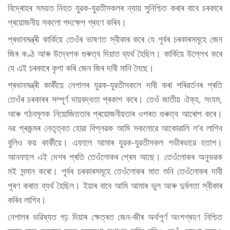
বিদ্ৰোহৰ সময়ত নিহত যুৱক-যুৱতীসকলৰ ন্যায় সুনিশ্চিত কৰাৰ বাবে চৰকাৰে
প্ৰয়োজনীয় সকলো পদক্ষেপ গ্ৰহণ কৰিব।
প্ৰধানমন্ত্ৰী কাৰ্কিয়ে তেওঁৰ ভাষণত স্বীকাৰ কৰে যে পূৰ্বৰ চৰকাৰসমূহে জেন
জিৰ কণ্ঠ আৰু উদ্বেগক গুৰুত্ব দিয়াত ব্যৰ্থ হৈছিল। কাৰ্কিয়ে উল্লেখ কৰে
যে এই চৰকাৰে কৃপা কৰি জেন জিৰ দাবী মানি লৈছে।
প্ৰধানমন্ত্ৰী কাৰ্কীয়ে নেপালৰ যুৱক-যুৱতীসকলে দাবী কৰা পৰিৱৰ্তনৰ প্ৰতি
তেওঁৰ চৰকাৰৰ সম্পূৰ্ণ দায়বদ্ধতা প্ৰকাশ কৰে। তেওঁ জাতীয় ঐক্য, সংযম,
আৰু গঠনমূলক নিয়োজিততাৰ প্ৰয়োজনীয়তাৰ ওপৰত গুৰুত্ব আৰোপ কৰে।
নৱ প্ৰজন্মৰ নেতৃত্বত হোৱা বিপ্লৱক আমি সকলোৱে আকোৱালি ল’ব লাগিব
বুলিও কয় কাৰ্কীয়ে। এফালে আমাৰ যুৱক-যুৱতীসকল গভীৰভাৱে হতাশ।
আনফালে এই দেশৰ প্ৰতি তেওঁলোকৰ প্ৰেম আছে। তেওঁলোকৰ অনুভৱক
মই সন্মান কৰো। পূৰ্বৰ চৰকাৰসমূহে তেওঁলোকৰ মাত শুনি তেওঁলোকৰ দাবী
পূৰণ কৰাত ব্যৰ্থ হৈছিল। ইয়াৰ বাবে আমি আমাৰ ভুল আৰু দুৰ্বলতা স্বীকাৰ
কৰিব লাগিব।
নেপালৰ ভৱিষ্যত গঢ় দিয়াৰ ক্ষেত্ৰত জেন-জীৰ অৰ্থপূৰ্ণ অংশগ্ৰহণ নিশ্চিত