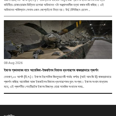
বাহিনীয়ে চোৰাংচোৱাৰ ভিত্তিত চলোৱা অভিযানত ৭টা সন্ত্ৰাসবাদীক হত্যা কৰাৰ দাবী কৰিছে। এই
অভিযানত পাকিস্তান সেনাৰ এজন কেপ্তেইনো নিহত হয়। উৰ্দু টেলিভিছন চেনেল ..
08 Aug 2026
ইৰাণৰ প্ৰথমবাৰৰ বাবে আমেৰিকা-ইজৰাইলৰ বিমানৰ ধ্বংসাৱশেষ ৰাজহুৱাভাৱে প্ৰদৰ্শন
তেহৰাণ,০৮ আগষ্ট (হি.স.)। ইৰাণৰ ইছলামিক ৰিভল্যুচনেৰী গাৰ্ডছ কৰ্পছে (আই আৰ জি চি) ৰাজহুৱাভাৱে
প্ৰদৰ্শন কৰিছে আমেৰিকা আৰু ইজৰাইলৰ বিমানৰ ধ্বংসাৱশেষৰ বৃহৎ সংগ্ৰহ। ইৰাণৰ সংবাদ মাধ্যমৰ
মতে, এই প্ৰদৰ্শনীত শেহতীয়াকৈ ইৰাণৰ বিৰুদ্ধে হোৱা সামৰিক সংঘাতৰ সময়..