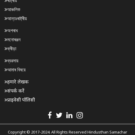
ৰাষ্ট্ৰীয়
আঞ্চলিক
আন্তঃৰাষ্ট্ৰীয়
অপৰাধ
মনোৰঞ্জন
ক্ৰীড়া
ব্যৱসায়
আমাৰ বিষয়ে
हमारे लेखक
संपर्क करें
प्राइवेसी पॉलिसी
Copyright © 2017-2024. All Rights Reserved Hindusthan Samachar