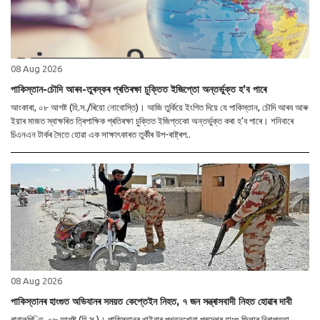
08 Aug 2026
পাকিস্তান-চৌদি আৰব-তুৰস্কৰ প্ৰতিৰক্ষা চুক্তিত ইজিপ্তো অন্তৰ্ভুক্ত হ’ব পাৰে
আংকাৰা, ০৮ আগষ্ট (হি.স./ৰিয়ো নোবোস্তি)। আজি তুৰ্কিয়ে ইংগিত দিয়ে যে পাকিস্তান, চৌদি আৰব আৰু
ইয়াৰ মাজত স্বাক্ষৰিত ত্ৰিপাক্ষিক প্ৰতিৰক্ষা চুক্তিত ইজিপ্তকো অন্তৰ্ভুক্ত কৰা হ’ব পাৰে। শনিবাৰে
চিএনএন টাৰ্কৰ সৈতে হোৱা এক সাক্ষাৎকাৰত তুৰ্কীৰ উপ-ৰাষ্ট্ৰপ..
08 Aug 2026
পাকিস্তানৰ হাংগুত অভিযানৰ সময়ত কেপ্তেইন নিহত, ৭ জন সন্ত্ৰাসবাদী নিহত হোৱাৰ দাবী
ৰাৱালপিণ্ডি, ০৮ আগষ্ট (হি.স.)। পাকিস্তানৰ খাইবাৰ পখতুনখোৱা প্ৰদেশৰ হাংগু জিলাৰ নিৰাপত্তা