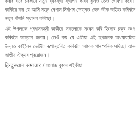
কৰাৰ বাবে চৰকাৰে নতুন ব্যৱস্থা স্থাপন কৰিব বুলিও তেওঁ ঘোষণা কৰে।
কাৰ্কিয়ে কয় যে আমি নতুন নেপাল নিৰ্মাণৰ ক্ষেত্ৰত জেন-জীক জড়িত কৰিবলৈ
নতুন গাঁথনি স্থাপন কৰিছো।
এই উপলক্ষে প্ৰধানমন্ত্ৰী কাৰ্কীয়ে সকলোকে সংযম কৰি হিংসাৰ চক্ৰ ভংগ
কৰিবলৈ আহ্বান জনায়। তেওঁ কয় যে এতিয়া এই দুখজনক অধ্যায়টোক
উন্নত কাইলৈৰ ভেটিলৈ ৰূপান্তৰিত কৰিবলৈ আমাক পাৰস্পৰিক সদিচ্ছা আৰু
জাতীয় ঐক্যৰ প্ৰয়োজন।
हिन्दुस्थान समाचार / মনোজ কুমাৰ শইকীয়া