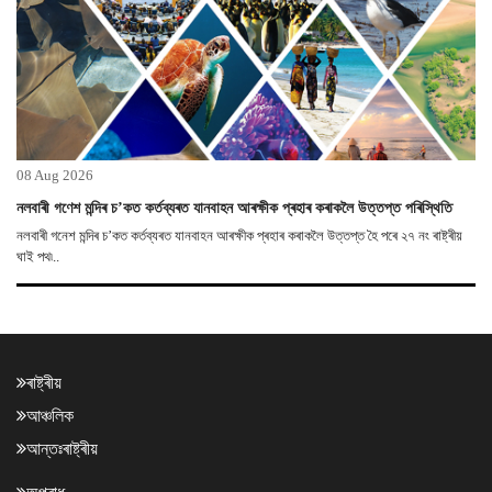
08 Aug 2026
নলবাৰী গণেশ মন্দিৰ চ’কত কৰ্তব্যৰত যানবাহন আৰক্ষীক প্ৰহাৰ কৰাকলৈ উত্তপ্ত পৰিস্থিতি
নলবাৰী গনেশ মন্দিৰ চ’কত কৰ্তব্যৰত যানবাহন আৰক্ষীক প্ৰহাৰ কৰাকলৈ উত্তপ্ত হৈ পৰে ২৭ নং ৰাষ্ট্ৰীয়
ঘাই পথ৷..
ৰাষ্ট্ৰীয়
আঞ্চলিক
আন্তঃৰাষ্ট্ৰীয়