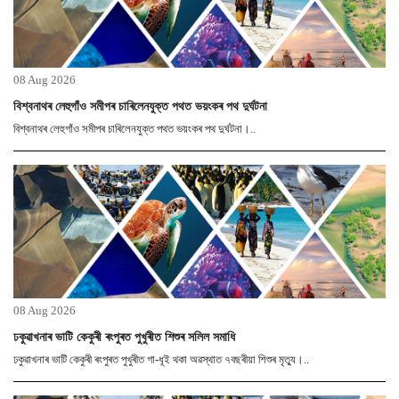
08 Aug 2026
বিশ্বনাথৰ লেহুগাঁও সমীপৰ চাৰিলেনযুক্ত পথত ভয়ংকৰ পথ দুৰ্ঘটনা
বিশ্বনাথৰ লেহুগাঁও সমীপৰ চাৰিলেনযুক্ত পথত ভয়ংকৰ পথ দুৰ্ঘটনা।..
08 Aug 2026
ঢকুৱাখনাৰ ভাটি কেকুৰী ৰংপুৰত পুখুৰীত শিশুৰ সলিল সমাধি
ঢকুৱাখনাৰ ভাটি কেকুৰী ৰংপুৰত পুখুৰীত গা-ধূই থকা অৱস্থাত ৭বছৰীয়া শিশুৰ মৃত্যু।..