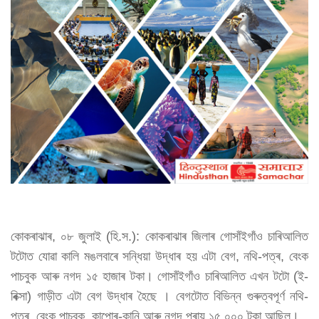
কোকৰাঝাৰ, ০৮ জুলাই (হি.স.): কোকৰাঝাৰ জিলাৰ গোসাঁইগাঁও চাৰিআলিত
টটোত যোৱা কালি মঙলবাৰে সন্ধিয়া উদ্ধাৰ হয় এটা বেগ, নথি-পত্ৰ, বেংক
পাচবুক আৰু নগদ ১৫ হাজাৰ টকা। গোসাঁইগাঁও চাৰিআলিত এখন টটো (ই-
ৰিক্সা) গাড়ীত এটা বেগ উদ্ধাৰ হৈছে । বেগটোত বিভিন্ন গুৰুত্বপূৰ্ণ নথি-
পত্ৰ, বেংক পাচবুক, কাপোৰ-কানি আৰু নগদ প্ৰায় ১৫,০০০ টকা আছিল।