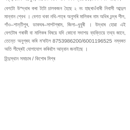
বেগটো উ*দ্ধাৰ কৰা টটো চালকজন হৈছে ২ নং হাছৰাওঁবাৰী নিবাসী আব্দুল
মান্নান শ্বেখ । বেগত থকা নথি-পত্ৰ অনুসৰি মালিকৰ নাম অধিৰ চন্দ্ৰ শীল,
গাঁও–শান্তীপুৰ, ডাকঘৰ–সাপটগ্ৰাম, জিলা–ধুবুৰী । উদ্ধাৰ হোৱা এই
বেগটোৰ গৰাকী বা মালিকৰ বিষয়ে যদি কোনো সদাশয় ব্যক্তিয়ে তথ্য জানে,
তেন্তে অনুগ্ৰহ কৰি ম'বাইল 8753986200/6001196525 নম্বৰত
অতি শীঘ্ৰেই যোগাযোগ কৰিবলৈ আহ্বান জনাইছে ।
হিন্দুস্থান সমাচাৰ / কিশোৰ মিশ্ৰ