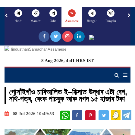
अ
अ
ଏ
অ
বা
ਅ
अ
Hindi
Marathi
Odia
Assamese
Bengali
Punjabi
Nepali
8 Aug 2026, 4:41 HRS IST
গোসাঁইগাঁও চাৰিআলিত ই–ৰিক্সাত উদ্ধাৰ এটা বেগ,
নথি-পত্ৰ, বেংক পাচবুক আৰু নগদ ১৫ হাজাৰ টকা
WhatsApp
08 Jul 2026 10:49:53