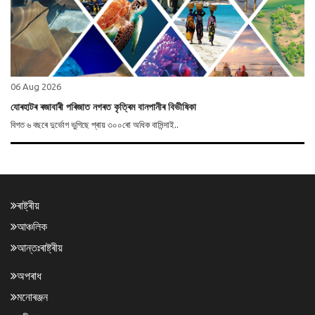
06 Aug 2026
যোৰহাটৰ ৰজাবাৰী পৰিজাত নগৰত কৃত্ৰিম বানপানীৰ বিভীষিকা
বিগত ৬ বছৰে দুৰ্ভোগ ভুগিছে প্ৰায় ৩০০ৰো অধিক বাসিন্দাই..
ৰাষ্ট্ৰীয়
আঞ্চলিক
আন্তঃৰাষ্ট্ৰীয়
অপৰাধ
মনোৰঞ্জন