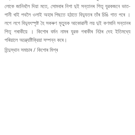
লোকে জানিবলৈ দিয়া মতে, সোমবাৰ নিশা দুই সন্তানৰ পিতৃ যুৱকজনে ভাত-
পানী খাই পথলৈ ওলাই অহাৰ পিছতে হঠাতে বিদ্যুতৰ তাঁৰ চিঙি গাত পৰে ।
লগে লগে বিদ্যুৎস্পৃষ্ট হৈ সকৰুণ মৃত্যুক আকোৱালী লয় দুই কণমানি সন্তানৰ
পিতৃ গৰাকীয়ে । কিশোৰ বৰ্মন নামৰ যুৱক গৰাকীৰ নিঠৰ দেহ ইতিমধ্যে
পৰিয়ালে অন্ত্যেষ্টিক্রিয়া সম্পন্ন কৰে।
হিন্দুস্থান সমাচাৰ / কিশোৰ মিশ্ৰ