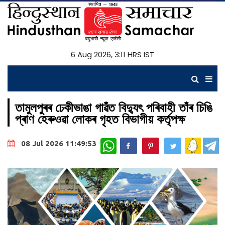
6 Aug 2026, 3:11 HRS IST
তামুলপুৰৰ ঢেকীভাঙা গাৱঁত বিদ্যুৎ পৰিবাহী তাঁৰ চিঙি
প্ৰাণ হেৰুওৱা লোকৰ গৃহত বিভাগীয় কৰ্তৃপক্ষ
WhatsApp
08 Jul 2026 11:49:53