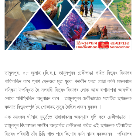
তামুলপুৰ, ০৮ জুলাই (হি.স.): তামুলপুৰৰ ঢেকীভাঙা গাৱঁত বিদ্যুৎ বিভাগৰ
গাফিলতিৰ বাবে প্ৰাণ হেৰুওৱা মৃত যুৱক গৰাকীৰ ঘৰত যোৱা কালি মহলবাৰে
সন্ধিয়া উপস্থিত হৈ নলবাৰী বিদ্যুৎ বিভাগৰ লোক আৰু বাগানাপৰা আৰক্ষীৰ
লোকে পৰিস্থিতিৰ অনুধাৱন কৰে। তামুলপুৰৰ ঢেকীভাঙাত সংঘটিত দুখজনক
ঘটনাত বিদ্যুৎস্পৃষ্ট হৈ শোকাৱহ মৃত্যু হৈছিল এজন যুৱকৰ ।
এক ভয়ংকৰ ঘটনাই মুহূৰ্ততে হাহাকাৰময় অৱস্থাৰ সৃষ্টি কৰে ঢেকীভাঙাত ।
তামুলপুৰ বিধানসভা সমষ্টিৰ অন্তৰ্গত ঢেকীভাঙা গাৱঁত এই দুখজনক ঘটনাটোত
বিদ্যুৎ পৰিবাহী তাঁৰ চিঙি গাত পৰে কিশোৰ বৰ্মন নামৰ যুৱকজনৰ ।পৰিয়ালৰ