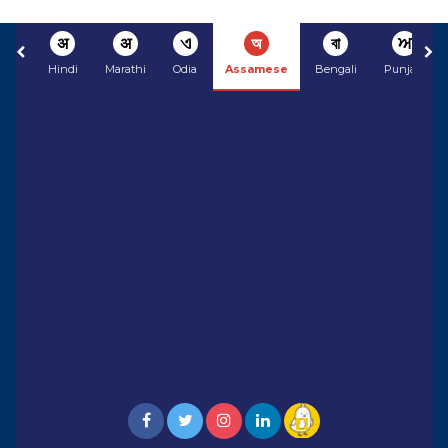
अ
अ
ଏ
অ
বা
ਅ
Hindi
Marathi
Odia
Assamese
Bengali
Punjabi