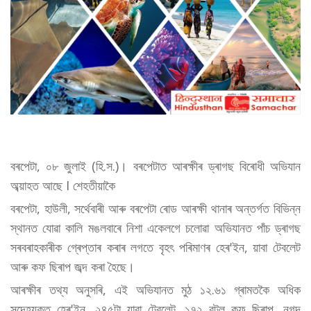
বৰপেটা, ০৮ জুলাই (হি.স.)। বৰপেটাত আৰক্ষীৰ ড্ৰাগছ বিৰোধী অভিযান
অব্য়াহত আছে I শেহতীয়াকৈ
বৰপেটা, হাউলী, সৰ্থেবাৰী আৰু বৰপেটা ৰোড আৰক্ষী থানাৰ অন্তৰ্গত বিভিন্ন
স্থানত যোৱা কালি মঙলবাৰে নিশা একেলগে চলোৱা অভিযানত পাঁচ ড্ৰাগছ
সৰবৰাহকাৰীক গ্ৰেপ্তাৰ কৰাৰ লগতে বৃহৎ পৰিমাণৰ হেৰ'ইন, য়াবা টেবলেট
আৰু কফ ছিৰাপ জব্দ কৰা হৈছে।
আৰক্ষীৰ তথ্য অনুসৰি, এই অভিযানত মুঠ ১২.৬১ গ্ৰামতকৈ অধিক
সন্দেহযুক্ত হেৰ'ইন, ২৪৫টা য়াবা টেবলেট, ১৭২ বটল কফ ছিৰাপ, নগদ