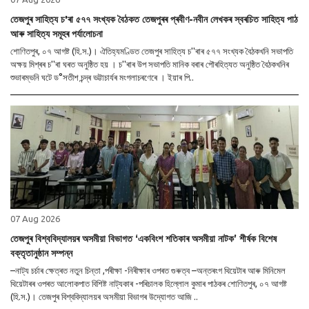
তেজপুৰ সাহিত্য চ'ৰা ৫৭৭ সংখ্যক বৈঠকত তেজপুৰৰ প্ৰবীণ-নবীন লেখকৰ স্বৰচিত সাহিত্য পাঠ
আৰু সাহিত্য সমূহৰ পৰ্যালোচনা
শোণিতপুৰ, ০৭ আগষ্ট (হি.স.)। ঐতিহ্যমণ্ডিত তেজপুৰ সাহিত্য চ''ৰাৰ ৫৭৭ সংখ্যক বৈঠকখনি সভাপতি
অক্ষয় মিশ্ৰৰ চ''ৰা ঘৰত অনুষ্ঠিত হয় । চ''ৰাৰ উপ সভাপতি মানিক বৰাৰ পৌৰহিত্যত অনুষ্ঠিত বৈঠকখনিৰ
শুভাৰম্ভনি ঘটে ড°সতীশ চন্দ্ৰ ভট্টাচাৰ্যৰ মংগলাচৰণেৰে । ইয়াৰ পি..
07 Aug 2026
তেজপুৰ বিশ্ববিদ্যালয়ৰ অসমীয়া বিভাগত ‘একবিংশ শতিকাৰ অসমীয়া নাটক’ শীৰ্ষক বিশেষ
বক্তৃতানুষ্ঠান সম্পন্ন
–নাট্য চৰ্চাৰ ক্ষেত্ৰত নতুন চিন্তা ,পৰীক্ষা -নিৰীক্ষাৰ ওপৰত গুৰুত্ব –অন্তৰংগ থিয়েটাৰ আৰু মিনিমেল
থিয়েটাৰৰ ওপৰত আলোকপাত বিশিষ্ট নাট্যকাৰ -পৰিচালক হিল্লোল কুমাৰ পাঠকৰ শোণিতপুৰ, ০৭ আগষ্ট
(হি.স.)। তেজপুৰ বিশ্ববিদ্যালয়ৰ অসমীয়া বিভাগৰ উদ্যোগত আজি ..