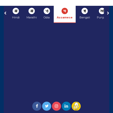
अ
अ
ଏ
অ
বা
ਅ
Hindi
Marathi
Odia
Assamese
Bengali
Punjabi