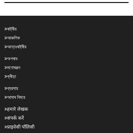
ৰাষ্ট্ৰীয়
আঞ্চলিক
আন্তঃৰাষ্ট্ৰীয়
অপৰাধ
মনোৰঞ্জন
ক্ৰীড়া
ব্যৱসায়
আমাৰ বিষয়ে
हमारे लेखक
संपर्क करें
प्राइवेसी पॉलिसी