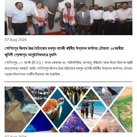
07 Aug 2026
শোণিতপুৰ জিলাৰ জৈৱ বৈচিত্ৰৰে ভৰপুৰ নামেৰী ৰাষ্ট্ৰীয় উদ্যানৰ কাৰ্যালয় চৌহদত ২৫বছৰীয়া
জুবিলী প্ৰেক্ষাগৃহ আনুষ্ঠানিকভাৱে মুকলি
শোণিতপুৰ, ০৭ আগষ্ট (হি.স.)। অসম চৰকাৰৰ বন, পাৰিপাৰ্শ্বিক, জলবায়ু পৰিৱৰ্তন আৰু বিত্ত বিভাগৰ মন্ত্ৰী
জয়ন্তমল্ল বৰুৱাই আজি শোণিতপুৰ জিলাৰ জৈৱ বৈচিত্ৰৰে ভৰপুৰ নামেৰী ৰাষ্ট্ৰীয় উদ্যানৰ কাৰ্যালয় চৌহদত
নদুৱাৰ বিধানসভা সমষ্টিৰ বিধায়ক পদ্ম হাজৰিকা ..
07 Aug 2026