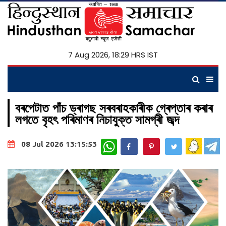
7 Aug 2026, 18:29 HRS IST
বৰপেটাত পাঁচ ড্ৰাগছ সৰবৰাহকাৰীক গ্ৰেপ্তাৰ কৰাৰ
লগতে বৃহৎ পৰিমাণৰ নিচাযুক্ত সামগ্ৰী জব্দ
WhatsApp
08 Jul 2026 13:15:53