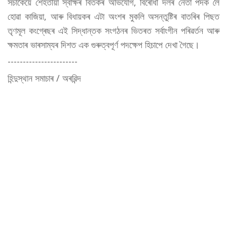
সঁচাকৈয়ে শেহতীয়া স্বাক্ষৰ বিতৰ্কৰ অভিযোগ, বিৰোধী দলৰ নেতা পদক লৈ
হোৱা কাজিয়া, আৰু বিধায়কৰ এটা অংশৰ মুকলি অসন্তুষ্টিৰ বাতৰিৰ পিছত
তৃণমূল কংগ্ৰেছৰ এই সিদ্ধান্তক সংগঠনৰ ভিতৰত সৰ্বাংগীন পৰিৱৰ্তন আৰু
ক্ষমতাৰ ভাৰসাম্যৰ দিশত এক গুৰুত্বপূৰ্ণ পদক্ষেপ হিচাপে দেখা গৈছে।
-----------------------
হিন্দুস্থান সমাচাৰ / অৰৱিন্দ