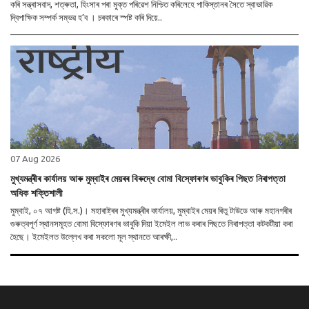
কৰি সন্ত্ৰাসবাদ, শত্ৰুতা, হিংসাৰ পৰা মুক্ত পৰিৱেশ নিশ্চিত কৰিলেহে পাকিস্তানৰ সৈতে স্বাভাৱিক
দ্বিপাক্ষিক সম্পৰ্ক সম্ভৱ হ’ব । চৰকাৰে স্পষ্ট কৰি দিয়ে..
07 Aug 2026
মুখ্যমন্ত্ৰীৰ কাৰ্যালয় আৰু মুম্বাইৰ মেয়ৰৰ বিৰুদ্ধে বোমা বিস্ফোৰণৰ ভাবুকিৰ পিছত নিৰাপত্তা
অধিক শক্তিশালী
মুম্বাই, ০৭ আগষ্ট (হি.স.)। মহাৰাষ্ট্ৰৰ মুখ্যমন্ত্ৰীৰ কাৰ্যালয়, মুম্বাইৰ মেয়ৰ ৰিতু টাউডে আৰু মহানগৰীৰ
গুৰুত্বপূৰ্ণ স্থানসমূহত বোমা বিস্ফোৰণৰ ভাবুকি দিয়া ইমেইল লাভ কৰাৰ পিছতে নিৰাপত্তা কটকটীয়া কৰা
হৈছে। ইমেইলত উল্লেখ কৰা সকলো মূল স্থানতে আৰক্ষী,..