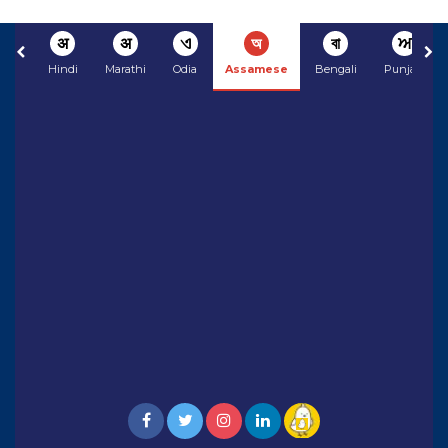
अ
अ
ଏ
অ
বা
ਅ
Hindi
Marathi
Odia
Assamese
Bengali
Punjabi