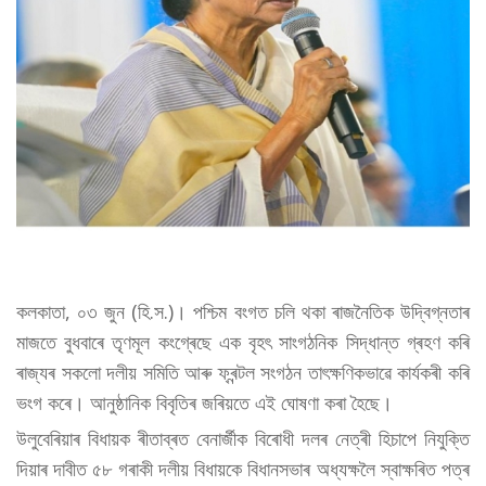
কলকাতা, ০৩ জুন (হি.স.)। পশ্চিম বংগত চলি থকা ৰাজনৈতিক উদ্বিগ্নতাৰ
মাজতে বুধবাৰে তৃণমূল কংগ্ৰেছে এক বৃহৎ সাংগঠনিক সিদ্ধান্ত গ্ৰহণ কৰি
ৰাজ্যৰ সকলো দলীয় সমিতি আৰু ফ্ৰন্টল সংগঠন তাৎক্ষণিকভাৱে কাৰ্যকৰী কৰি
ভংগ কৰে। আনুষ্ঠানিক বিবৃতিৰ জৰিয়তে এই ঘোষণা কৰা হৈছে।
উলুবেৰিয়াৰ বিধায়ক ৰীতাব্ৰত বেনাৰ্জীক বিৰোধী দলৰ নেত্ৰী হিচাপে নিযুক্তি
দিয়াৰ দাবীত ৫৮ গৰাকী দলীয় বিধায়কে বিধানসভাৰ অধ্যক্ষলৈ স্বাক্ষৰিত পত্ৰ