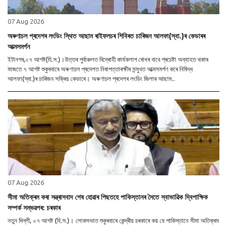
07 Aug 2026
অৰুণাচল প্ৰদেশৰ লংডিং স্থিত আছাম ৰাইফলচৰ শিবিৰত চাৰিজন আলফা(স্বা.)ৰ কেডাৰৰ
আত্মসমৰ্পন
ইটানগৰ,০৭ আগষ্ট(হি.স.)।উত্তৰ পুৰ্বাঞ্চলত বিদ্ৰোহী কাৰ্যকলাপ ৰোধৰ বাবে প্ৰচেষ্টা অব্যাহত থকাৰ
মাজতে ৭ আগষ্ট শুকুৰবাৰে অৰুণাচল প্ৰদেশত নিৰাপত্তাৰক্ষীৰ সন্মুখত আত্মসমৰ্পণ কৰে নিষিদ্ধ
আলফা(স্বা.)ৰ চাৰিজন সক্ৰিয় কেডাৰে। অৰুণাচল প্ৰদেশৰ লংডিং জিলাৰ আছাম..
07 Aug 2026
সীমা অতিক্ৰম কৰা সন্ত্ৰাসবাদ শেষ হোৱাৰ পিছতহে পাকিস্তানৰ সৈতে স্বাভাৱিক দ্বিপাক্ষিক
সম্পৰ্ক সম্ভৱপৰ: চৰকাৰ
নতুন দিল্লী, ০৭ আগষ্ট (হি.স.)। লোকসভাত শুকুৰবাৰে কেন্দ্ৰীয় চৰকাৰে কয় যে পাকিস্তানে সীমা অতিক্ৰম