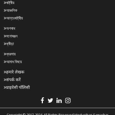
ৰাষ্ট্ৰীয়
আঞ্চলিক
আন্তঃৰাষ্ট্ৰীয়
অপৰাধ
মনোৰঞ্জন
ক্ৰীড়া
ব্যৱসায়
আমাৰ বিষয়ে
हमारे लेखक
संपर्क करें
प्राइवेसी पॉलिसी
Copyright © 2017-2024. All Rights Reserved Hindusthan Samachar