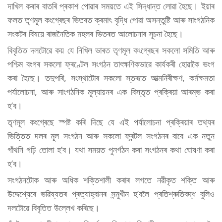
দাখিল কৰাৰ বাতৰি প্ৰকাশ পোৱাৰ সময়তে এই সিদ্ধান্ত লোৱা হৈছে। ইয়াৰ
ফলত তৃণমূল কংগ্ৰেছৰ ভিতৰত ক্ৰমাৎ বৃদ্ধি পোৱা অসন্তুষ্টি আৰু সাংগঠনিক
সংকটৰ বিষয়ে ৰাজনৈতিক মহলৰ ভিতৰত আলোচনাৰ সূচনা হৈছে।
বিবৃতিত দলটোৱে কয় যে নিখিল ভাৰত তৃণমূল কংগ্ৰেছৰ সকলো সমিতি আৰু
পশ্চিম বংগৰ সকলো ফ্ৰণ্টেল সংগঠন তাৎক্ষণিকভাৱে কাৰ্যকৰী হোৱাকৈ ভংগ
কৰা হৈছে। তদুপৰি, সংস্থাটোৰ সকলো স্তৰতে আত্মনিৰীক্ষণ, কৰ্মক্ষমতা
পৰ্যালোচনা, আৰু সাংগঠনিক মূল্যায়নৰ এক বিস্তৃত প্ৰক্ৰিয়া আৰম্ভ কৰা
হ’ব।
তৃণমূল কংগ্ৰেছে স্পষ্ট কৰি দিছে যে এই পৰ্যালোচনা প্ৰক্ৰিয়াৰ তথ্যৰ
ভিত্তিত দলৰ মূল সংগঠন আৰু সকলো ফ্ৰন্টল সংগঠনৰ বাবে এক নতুন
গাঁথনি গঢ়ি তোলা হ’ব। যথা সময়ত পুনৰ্গঠন কৰা সংগঠনৰ কথা ঘোষণা কৰা
হ’ব।
সংগঠনটোক আৰু অধিক শক্তিশালী কৰাৰ লগতে নৱীকৃত শক্তি আৰু
উদ্দেশ্যেৰে ভৱিষ্যতৰ প্ৰত্যাহ্বানৰ সন্মুখীন হ’বলৈ প্ৰতিশ্ৰুতিবদ্ধ বুলিও
দলটোৱে বিবৃতিত উল্লেখ কৰিছে।