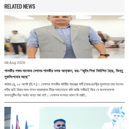
RELATED NEWS
08 Aug 2026
শাসকীয় পক্ষৰ সাংসদৰ নেপালৰ শাসকীয় দলক আক্ৰমণ, কয়-“জুইৰ শিখা নিৰ্বাপিত হৈছে, কিন্তু
স্ফুলিংগবোৰ আছে”
কাঠমাণ্ডু, ০৮ আগষ্ট (হি.স.)। নেপালৰ শাসকীয় ৰাষ্ট্ৰীয় স্বতন্ত্ৰ পাৰ্টি (আৰএছপি)ৰ মুখপাত্ৰ তথা সাংসদ
মনীষ ঝাই নিজৰ দলৰ শাসন ব্যৱস্থাক তীব্ৰ সমালোচনা কৰি আজি সকীয়াই দিয়ে যে জনসাধাৰণৰ
অসন্তুষ্টিৰ সঁচা অৰ্থত অন্ত পৰা নাই। নেপালৰ সংসদত ভাষণ দি প্ৰতি..