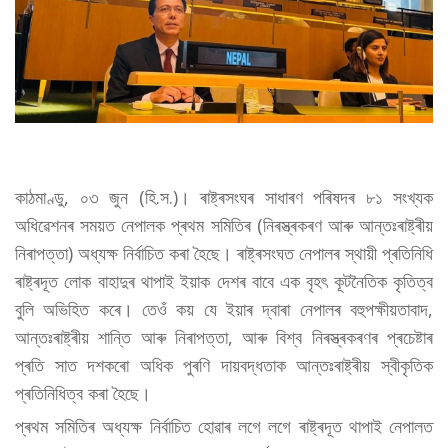
কাঠমাণ্ডু, ০৩ জুন (হি.স.)। ৰাষ্ট্ৰসংঘৰ সাধাৰণ পৰিষদৰ ৮১ সংখ্যক
অধিৱেশনৰ সময়ত নেপালক প্ৰথম সমিতিৰ (নিৰস্ত্ৰকৰণ আৰু আন্তঃৰাষ্ট্ৰীয়
নিৰাপত্তা) অধ্যক্ষ নিৰ্বাচিত কৰা হৈছে। ৰাষ্ট্ৰসংঘত নেপালৰ স্থায়ী প্ৰতিনিধি
ৰাষ্ট্ৰদূত লোক বাহাদুৰ থাপাই ইয়াক দেশৰ বাবে এক বৃহৎ কূটনৈতিক কৃতিত্ব
বুলি অভিহিত কৰে। তেওঁ কয় যে ইয়াৰ দ্বাৰা নেপালৰ বহুপক্ষীয়তাবাদ,
আন্তঃৰাষ্ট্ৰীয় শান্তি আৰু নিৰাপত্তা, আৰু বিশ্ব নিৰস্ত্ৰকৰণৰ প্ৰচেষ্টাৰ
প্ৰতি সাত দশকৰো অধিক পুৰণি দায়বদ্ধতাক আন্তঃৰাষ্ট্ৰীয় স্বীকৃতিক
প্ৰতিনিধিত্ব কৰা হৈছে।
প্ৰথম সমিতিৰ অধ্যক্ষ নিৰ্বাচিত হোৱাৰ লগে লগে ৰাষ্ট্ৰদূত থাপাই নেপালত