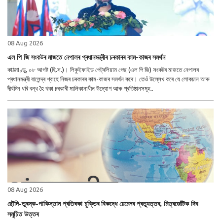
08 Aug 2026
এল পি জি সংকটৰ মাজতে নেপালৰ প্ৰধানমন্ত্ৰীৰ চৰকাৰৰ কাম-কাজৰ সমৰ্থন
কাঠমাণ্ডু, ০৮ আগষ্ট (হি.স.)। লিকুইফাইড পেট্ৰলিয়াম গেছ (এল পি জি) সংকটৰ মাজতে নেপালৰ
প্ৰধানমন্ত্ৰী বালেন্দ্ৰ শ্বাহে নিজৰ চৰকাৰৰ কাম-কাজৰ সমৰ্থন কৰে। তেওঁ উল্লেখ কৰে যে লোকচান আৰু
দীৰ্ঘদিন ধৰি বন্ধ হৈ থকা চৰকাৰী মালিকানাধীন উদ্যোগ আৰু প্ৰতিষ্ঠানসমূহ..
08 Aug 2026
ছৌদি-তুৰস্ক-পাকিস্তান প্ৰতিৰক্ষা চুক্তিৰ বিৰুদ্ধে য়েমেনৰ প্ৰত্যুত্তৰ, মিত্ৰজোঁটক দিব
সমূচিত উত্তৰ