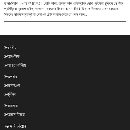
ছানা/ৰিয়াধ, ০৮ আগষ্ট (হি.স.)। ছৌদি আৰব, তুৰস্ক আৰু পাকিস্তানৰ যৌথ প্ৰতিৰক্ষা চুক্তিক লৈ তীব্ৰ
প্ৰতিক্ৰিয়া প্ৰকাশ কৰিছে য়েমেনে। য়েমেনৰ বিষয়াসকলে সকীয়াই দিছে যে যিকোনো দেশে য়েমেনৰ
বিৰুদ্ধে সামৰিক ব্যৱস্থা বা ঘেৰাওত চৌদি আৰৱৰ সৈতে যোগদান কৰিব,..
ৰাষ্ট্ৰীয়
আঞ্চলিক
আন্তঃৰাষ্ট্ৰীয়
অপৰাধ
মনোৰঞ্জন
ক্ৰীড়া
ব্যৱসায়
আমাৰ বিষয়ে
हमारे लेखक