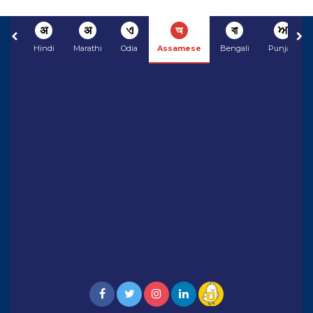
अ
अ
ଏ
অ
বা
ਅ
Hindi
Marathi
Odia
Assamese
Bengali
Punjabi