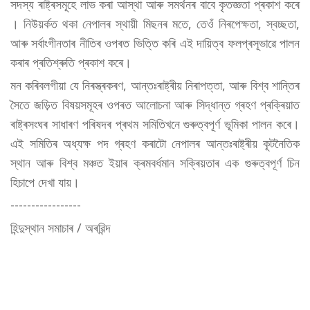
সদস্য ৰাষ্ট্ৰসমূহে লাভ কৰা আস্থা আৰু সমৰ্থনৰ বাবে কৃতজ্ঞতা প্ৰকাশ কৰে
। নিউয়ৰ্কত থকা নেপালৰ স্থায়ী মিছনৰ মতে, তেওঁ নিৰপেক্ষতা, স্বচ্ছতা,
আৰু সৰ্বাংগীনতাৰ নীতিৰ ওপৰত ভিত্তি কৰি এই দায়িত্ব ফলপ্ৰসূভাৱে পালন
কৰাৰ প্ৰতিশ্ৰুতি প্ৰকাশ কৰে।
মন কৰিবলগীয়া যে নিৰস্ত্ৰকৰণ, আন্তঃৰাষ্ট্ৰীয় নিৰাপত্তা, আৰু বিশ্ব শান্তিৰ
সৈতে জড়িত বিষয়সমূহৰ ওপৰত আলোচনা আৰু সিদ্ধান্ত গ্ৰহণ প্ৰক্ৰিয়াত
ৰাষ্ট্ৰসংঘৰ সাধাৰণ পৰিষদৰ প্ৰথম সমিতিখনে গুৰুত্বপূৰ্ণ ভূমিকা পালন কৰে।
এই সমিতিৰ অধ্যক্ষ পদ গ্ৰহণ কৰাটো নেপালৰ আন্তঃৰাষ্ট্ৰীয় কূটনৈতিক
স্থান আৰু বিশ্ব মঞ্চত ইয়াৰ ক্ৰমবৰ্ধমান সক্ৰিয়তাৰ এক গুৰুত্বপূৰ্ণ চিন
হিচাপে দেখা যায়।
-----------------
হিন্দুস্থান সমাচাৰ / অৰৱিন্দ