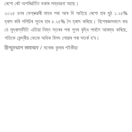
ৰেপো ৰেট অপৰিৱৰ্তিত থকাৰ সম্ভাৱনা আছে।
২০২৫ চনৰ ফেব্ৰুৱাৰী মাহৰ পৰা আৰ বি আইয়ে ৰেপো হাৰ মুঠ ১.২৫%
হ্ৰাস কৰি পলিচিৰ সুতৰ হাৰ ৫.২৫% লৈ হ্ৰাস কৰিছে। বিশেষজ্ঞসকলে কয়
যে মুদ্ৰাস্ফীতি এতিয়া নিম্ন স্তৰৰ পৰা পুনৰ বৃদ্ধি পাবলৈ আৰম্ভ কৰিছে,
গতিকে কেন্দ্ৰীয় বেংকে অধিক বিপদ লোৱাৰ পৰা সতৰ্ক হ’ব।
हिन्दुस्थान समाचार / মনোজ কুমাৰ শইকীয়া