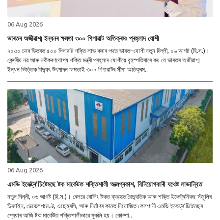
06 Aug 2026
ভাৰতৰ অজীৱাশ্ম ইন্ধনৰ ক্ষমতা ৩০০ গিগাৱাট অতিক্ৰমঃ প্ৰহ্লাদ যোশী
২০৩০ চনৰ ভিতৰত ৫০০ গিগাৱাট শক্তি লাভ কৰাৰ পথত ভাৰত–যোশী নতুন দিল্লী, ০৬ আগষ্ট (হি.স.)।
কেন্দ্ৰীয় নৱ আৰু নবীকৰণযোগ্য শক্তি মন্ত্ৰী প্ৰহ্লাদ যোশীয়ে বৃহস্পতিবাৰে কয় যে ভাৰতৰ অজীৱাশ্ম
ইন্ধন ভিত্তিক বিদ্যুৎ উৎপাদন ক্ষমতাই ৩০০ গিগাৱাটৰ সীমা অতিক্ৰম..
06 Aug 2026
এমভি ইলেক্ট্ৰ’চিষ্টেমছে ষ্টক মাৰ্কেটত শক্তিশালী আত্মপ্ৰকাশ, বিনিয়োগকাৰী যথেষ্ট লাভান্বিত
নতুন দিল্লী, ০৬ আগষ্ট (হি.স.)। ৰেলৱে ৰোলিং ষ্টকত ব্যৱহৃত বৈদ্যুতিক আৰু শক্তি ইলেক্ট্ৰনিকছ সঁজুলিৰ
ডিজাইন, ডেভেলপমেণ্ট, এছেম্বলি, আৰু নিৰ্মাণৰ কামত নিয়োজিত কোম্পানী এমভি ইলেক্ট্ৰ’চিষ্টেমছৰ
শ্বেয়াৰ আজি ষ্টক মাৰ্কেটত শক্তিশালীভাৱে মুকলি হয়। কোম্পা..