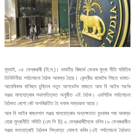
মুম্বাই, ০৪ ফেব্ৰুৱাৰী (হি.স.)। ভাৰতীয় ৰিজাৰ্ভ বেংকৰ মুদ্ৰা নীতি সমিতিৰ
তিনিদিনীয়া পৰ্যালোচনা বৈঠক আৰম্ভ হৈছে। কেন্দ্ৰীয় বাজেটৰ পিছত ভাৰত-
আমেৰিকাৰ বাণিজ্য চুক্তিৰ নতুন আপডেটৰ মাজতে আৰ বি আইৰ গৱৰ্ণৰ
সঞ্জয় মালহোত্ৰাৰ সভাপতিত্বত অনুষ্ঠিত এই বৈঠক। এমপিচিৰ পৰ্যালোচনা
বৈঠকত ৰেপো ৰেট অপৰিৱৰ্তিত হৈ থকাৰ সম্ভাৱনা আছে।
আৰ বি আইৰ ৰাজ্যপাল সঞ্জয় মালহোত্ৰাৰ অধ্যক্ষতাত বুধবাৰৰ পৰা আৰম্ভ
হোৱা মুদ্ৰানীতি সমিতি (এম পি চি) ৬ ফেব্ৰুৱাৰীলৈকে চলিব।৬ ফেব্ৰুৱাৰীত
সঞ্জয় মলহোত্ৰাই বৈঠকৰ সিদ্ধান্ত ঘোষণা কৰিব।এই পৰ্যালোচনা বৈঠকত