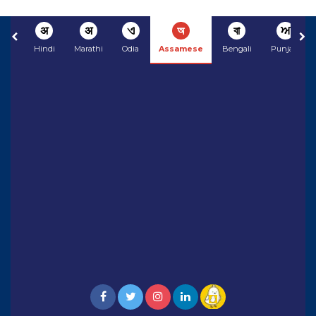
अ
अ
ଏ
অ
বা
ਅ
Hindi
Marathi
Odia
Assamese
Bengali
Punjabi