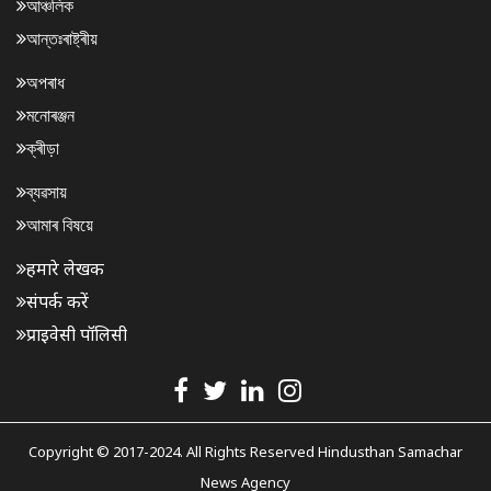
আঞ্চলিক
আন্তঃৰাষ্ট্ৰীয়
অপৰাধ
মনোৰঞ্জন
ক্ৰীড়া
ব্যৱসায়
আমাৰ বিষয়ে
हमारे लेखक
संपर्क करें
प्राइवेसी पॉलिसी
Copyright © 2017-2024. All Rights Reserved Hindusthan Samachar
News Agency