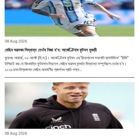
08 Aug 2026
মেছিৰ অৱসৰৰ সিদ্ধান্ত তেওঁৰ নিজা হ’ব: আৰ্জেণ্টিনাৰ ফুটবল মুৰব্বী
বুয়েনছ আয়াৰ্ছ, ০৮ আগষ্ট (হি.স.)। আৰ্জেণ্টিনাৰ ফুটবল এছ’চিয়েশ্যনৰ সভাপতি ক্লাউডিঅ’ “চিকি”
টাপিয়াই কয় যে কিংবদন্তি ফুটবলাৰ লিয়নেল মেছিৰ অৱসৰ সন্দৰ্ভত সিদ্ধান্ত সম্পূৰ্ণৰূপে তেওঁৰ হ’ব।
২০২৬ চনৰ বিশ্বকাপত মেছিৰ আকৰ্ষণীয় প্ৰদৰ্শনৰ প্ৰতি লক্ষ্য ..
08 Aug 2026