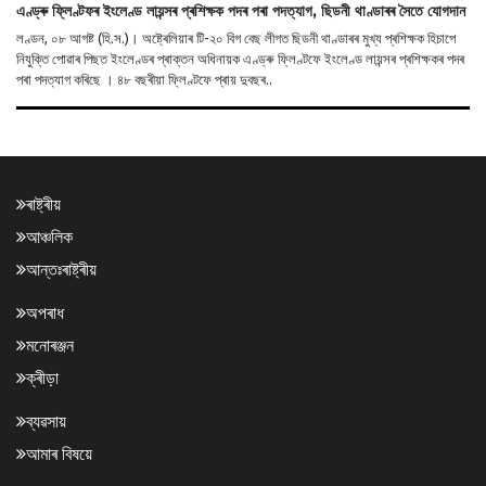
এণ্ড্ৰু ফ্লিণ্টফৰ ইংলেণ্ড লায়ন্সৰ প্ৰশিক্ষক পদৰ পৰা পদত্যাগ, ছিডনী থাণ্ডাৰৰ সৈতে যোগদান
লণ্ডন, ০৮ আগষ্ট (হি.স.)। অষ্ট্ৰেলিয়াৰ টি-২০ বিগ বেছ লীগত ছিডনী থাণ্ডাৰৰ মুখ্য প্ৰশিক্ষক হিচাপে
নিযুক্তি পোৱাৰ পিছত ইংলেণ্ডৰ প্ৰাক্তন অধিনায়ক এণ্ড্ৰু ফ্লিণ্টফে ইংলেণ্ড লায়ন্সৰ প্ৰশিক্ষকৰ পদৰ
পৰা পদত্যাগ কৰিছে । ৪৮ বছৰীয়া ফ্লিণ্টফে প্ৰায় দুবছৰ..
ৰাষ্ট্ৰীয়
আঞ্চলিক
আন্তঃৰাষ্ট্ৰীয়
অপৰাধ
মনোৰঞ্জন
ক্ৰীড়া
ব্যৱসায়
আমাৰ বিষয়ে