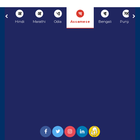
अ
अ
ଏ
অ
বা
ਅ
Hindi
Marathi
Odia
Assamese
Bengali
Punjabi