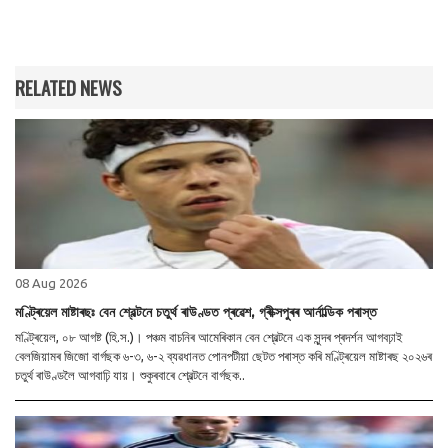
RELATED NEWS
08 Aug 2026
মণ্ট্ৰিয়েল মাষ্টাৰছঃ বেন শ্বেল্টনে চতুৰ্থ ৰাউণ্ডত প্ৰৱেশ, গ্ৰীক্সপুৰৰ আৰ্নাল্ডিক পৰাস্ত
মণ্ট্ৰিয়েল, ০৮ আগষ্ট (হি.স.)। পঞ্চম বাচনিৰ আমেৰিকান বেন শ্বেল্টনে এক সুন্দৰ প্ৰদৰ্শন আগবঢ়াই
বেলজিয়ামৰ জিজো বাৰ্গছক ৬-৩, ৬-২ ব্যৱধানত পোনপটীয়া ছেটত পৰাস্ত কৰি মণ্ট্ৰিয়েল মাষ্টাৰছ ২০২৬ৰ
চতুৰ্থ ৰাউণ্ডলৈ আগবাঢ়ি যায়। শুকুৰবাৰে শ্বেল্টনে বাৰ্গছক..