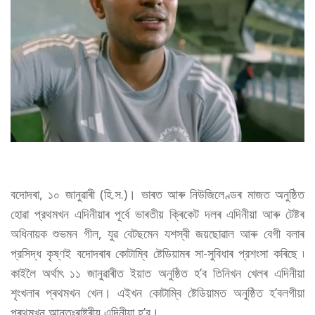
বদোদৰা, ১০ জানুৱাৰী (হি.স.)। ভাৰত আৰু নিউজিলেণ্ডৰ মাজত অনুষ্ঠিত
হোৱা প্রথমখন এদিনীয়াৰ পূর্বে ভাৰতীয় ক্ৰিকেট দলৰ এদিনীয়া আৰু টেষ্টৰ
অধিনায়ক শুভমন গীল, যুৱ বেটছমেন যশস্বী জয়ছোৱাল আৰু বেগী বলাৰ
প্রসিদ্ধ কৃষ্ণই বদোদৰাৰ কোটাম্বি ষ্টেডিয়ামৰ সা-সুবিধাৰ প্রশংসা কৰিছে ৷
কাইলৈ ​​অৰ্থাৎ ১১ জানুৱাৰীত ইয়াত অনুষ্ঠিত হ’ব তিনিখন খেলৰ এদিনীয়া
শৃংখলাৰ প্ৰথমখন খেল। এইখন কোটাম্বি ষ্টেডিয়ামত অনুষ্ঠিত হ’বলগীয়া
প্ৰথমখন আন্তঃৰাষ্ট্ৰীয় এদিনীয়া হ’ব।