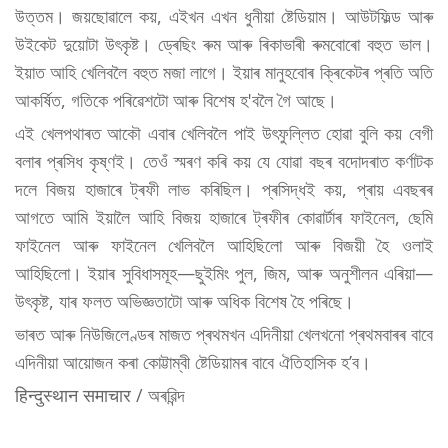
উত্তম। জয়ছোৱালে কয়, এইখন এখন ধুনীয়া ষ্টেডিয়াম। আউটফিল্ড আৰু
উইকেট দুয়োটা উৎকৃষ্ট। ড্ৰেছিং ৰুম আৰু ৰিকাভাৰী ৰুমবোৰো বহুত ভাল।
ইয়াত আহি খেলিবলৈ বহুত মজা লাগে। ইয়াৰ মানুহবোৰ ক্ৰিকেটৰ প্ৰতি অতি
আকৰ্ষিত, গতিকে পৰিৱেশটো আৰু বিশেষ হ'বলৈ গৈ আছে।
এই খেলপথাৰত আকৌ এবাৰ খেলিবলৈ পাই উৎফুল্লিত হোৱা বুলি কয় বেগী
বলাৰ প্ৰসিধ কৃষ্ণই। তেওঁ স্মৰণ কৰি কয় যে যোৱা বছৰ বদোদৰাত কৰ্ণাটক
দলে বিজয় হাজাৰে ট্ৰফী লাভ কৰিছিল। প্ৰসিদ্ধই কয়, প্ৰায় এবছৰৰ
আগতে আমি ইয়ালৈ আহি বিজয় হাজাৰে ট্ৰফীৰ কোৱাৰ্টাৰ ফাইনেল, ছেমি
ফাইনেল আৰু ফাইনেল খেলিবলৈ আহিছিলো আৰু বিজয়ী হৈ ওলাই
আহিছিলো। ইয়াৰ সুবিধাসমূহ—ছুইমিং পুল, জিম, আৰু অনুশীলন এৰিয়া—
উৎকৃষ্ট, যাৰ ফলত অভিজ্ঞতাটো আৰু অধিক বিশেষ হৈ পৰিছে।
ভাৰত আৰু নিউজিলেণ্ডৰ মাজত প্ৰথমখন এদিনীয়া খেলখনো প্ৰথমবাৰৰ বাবে
এদিনীয়া আয়োজন কৰা কোট্টাম্বী ষ্টেডিয়ামৰ বাবে ঐতিহাসিক হ’ব।
हिन्दुस्थान समाचार / অৰৱিন্দ