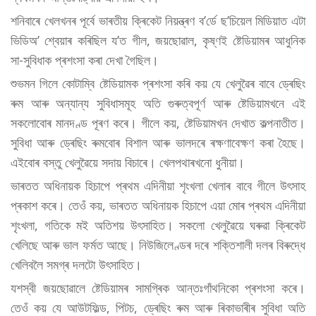
শনিবাৰে খেলখনৰ পূৰ্বে ভাৰতীয় ক্ৰিকেট নিয়ন্ত্ৰণ ব’ৰ্ডে ছ’চিয়েল মিডিয়াত এটা
ভিডিঅ’ শ্বেয়াৰ কৰিছিল য’ত গীল, জয়ছোৱাল, কৃষ্ণই ষ্টেডিয়ামৰ আধুনিক
সা-সুবিধাক প্ৰশংসা কৰা দেখা গৈছিল।
শুভমন গিলে কোটাম্বি ষ্টেডিয়ামক প্ৰশংসা কৰি কয় যে খেলুৱৈৰ বাবে ড্ৰেছিং
ৰুম আৰু অন্যান্য সুবিধাসমূহ অতি গুৰুত্বপূৰ্ণ আৰু ষ্টেডিয়ামখনে এই
সকলোবোৰ মানদণ্ড পূৰণ কৰে। গীলে কয়, ষ্টেডিয়ামখন দেখাত কল্পনাতীত।
সুবিধা আৰু ড্ৰেছিং ৰুমবোৰ বিশাল আৰু ভালদৰে ৰক্ষণাবেক্ষণ কৰা হৈছে।
এইবোৰ বস্তু খেলুৱৈয়ে সদায় বিচাৰে। খেলপথাৰখনো ধুনীয়া।
ভাৰতত অধিনায়ক হিচাপে প্ৰথম এদিনীয়া শৃংখলা খেলাৰ বাবে গীলে উৎসাহ
প্ৰকাশ কৰে। তেওঁ কয়, ভাৰতত অধিনায়ক হিচাপে এয়া মোৰ প্ৰথম এদিনীয়া
শৃংখলা, গতিকে মই অতিশয় উৎসাহিত। সকলো খেলুৱৈয়ে ঘৰুৱা ক্ৰিকেট
খেলিছে আৰু ভাল ফৰ্মত আছে। নিউজিলেণ্ডৰ দৰে শক্তিশালী দলৰ বিৰুদ্ধে
খেলিবলৈ সমগ্ৰ দলটো উৎসাহিত।
যশস্বী জয়ছোৱালে ষ্টেডিয়ামৰ সামগ্ৰিক আন্তঃগাঁথনিকো প্ৰশংসা কৰে।
তেওঁ কয় যে আউটফিল্ড, পিটচ, ড্ৰেছিং ৰুম আৰু ৰিকাভাৰীৰ সুবিধা অতি