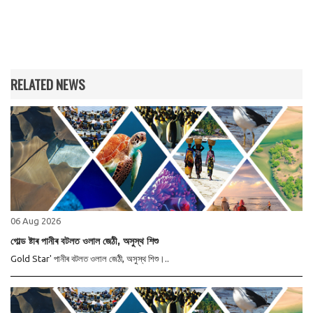
RELATED NEWS
06 Aug 2026
গোল্ড ষ্টাৰ পানীৰ বটলত ওলাল জেঠী, অসুস্থ শিশু
Gold Star' পানীৰ বটলত ওলাল জেঠী, অসুস্থ শিশু।..