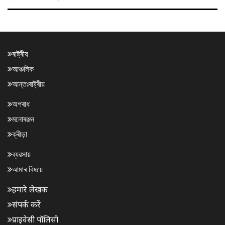
ৰাষ্ট্ৰীয়
আঞ্চলিক
আন্তঃৰাষ্ট্ৰীয়
অপৰাধ
মনোৰঞ্জন
ক্ৰীড়া
ব্যৱসায়
আমাৰ বিষয়ে
हमारे लेखक
संपर्क करें
प्राइवेसी पॉलिसी