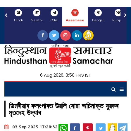
अ
अ
ଏ
অ
বা
ਅ
Hindi
Marathi
Odia
Assamese
Bengali
Punjabi
6 Aug 2026, 3:50 HRS IST
ডিমৰীয়াৰ কলংপাৰত উৱলি যোৱা অচিনাক্ত যুৱকৰ
মৃতদেহ উদ্ধাৰ
WhatsApp
03 Sep 2025 17:28:32