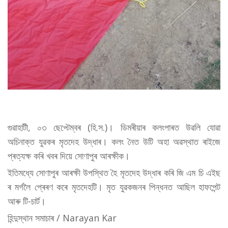
গুৱাহাটী, ০৩ ছেপ্টেম্বৰ (হি.স.)। ডিমৰীয়াৰ কলংপাৰত উৱলি যোৱা
অচিনাক্ত যুৱকৰ মৃতদেহ উদ্ধাৰ। কলং নৈত উটি অহা অৱস্থাত ৰাইজে
প্ৰত্যক্ষ কৰি খবৰ দিয়ে সোণাপুৰ আৰক্ষীক।
ইতিমধ্যে সোণাপুৰ আৰক্ষী উপস্থিত হৈ মৃতদেহ উদ্ধাৰ কৰি জি এম চি এইছ
ৰ মৰ্গলৈ প্ৰেৰণ কৰে মৃতদেহটি। মৃত যুৱকজনৰ পিন্ধনত আছিল হাফপেন্ট
আৰু টি-চাৰ্ট।
হিন্দুস্থান সমাচাৰ / Narayan Kar