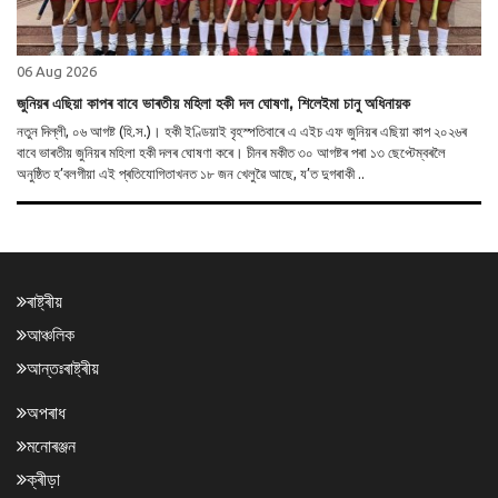
06 Aug 2026
জুনিয়ৰ এছিয়া কাপৰ বাবে ভাৰতীয় মহিলা হকী দল ঘোষণা, শিলেইমা চানু অধিনায়ক
নতুন দিল্লী, ০৬ আগষ্ট (হি.স.)। হকী ইণ্ডিয়াই বৃহস্পতিবাৰে এ এইচ এফ জুনিয়ৰ এছিয়া কাপ ২০২৬ৰ
বাবে ভাৰতীয় জুনিয়ৰ মহিলা হকী দলৰ ঘোষণা কৰে। চীনৰ মকীত ৩০ আগষ্টৰ পৰা ১৩ ছেপ্টেম্বৰলৈ
অনুষ্ঠিত হ’বলগীয়া এই প্ৰতিযোগিতাখনত ১৮ জন খেলুৱৈ আছে, য’ত দুগৰাকী ..
ৰাষ্ট্ৰীয়
আঞ্চলিক
আন্তঃৰাষ্ট্ৰীয়
অপৰাধ
মনোৰঞ্জন
ক্ৰীড়া