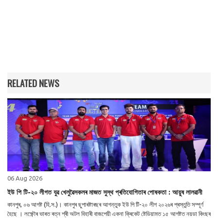
RELATED NEWS
06 Aug 2026
ইউ পি টি-২০ লীগত যুৱ খেলুৱৈসকলৰ মাজত সুস্থ প্ৰতিযোগিতাৰ পোষকতা : আয়ুষ লালৱানী
কানপুৰ, ০৬ আগষ্ট (হি.স.)। কানপুৰ ছুপাৰষ্টাৰছৰ আগন্তুক ইউ পি টি-২০ লীগ ২০২৬ৰ প্ৰস্তুতি সম্পূৰ্ণ
হৈছে । লক্ষ্ণৌৰ ভাৰত ৰত্ন শ্ৰী অটল বিহাৰী বাজপেয়ী একনা ক্ৰিকেট ষ্টেডিয়ামত ১৫ আগষ্টত নয়ডা কিংছৰ