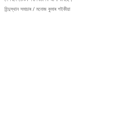
হিন্দুস্থান সমাচাৰ / মনোজ কুমাৰ শইকীয়া