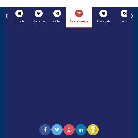
अ
अ
ଏ
অ
বা
ਅ
Hindi
Marathi
Odia
Assamese
Bengali
Punjabi