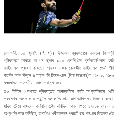
কেলগাৰী, ০৫ জুলাই (হি স)। উজ্জ্বল প্ৰদৰ্শনেৰে ভাৰতৰ কিদাম্বী
শ্ৰীকান্তে কানাডা অ’পেন ছুপাৰ ৩০০ বেডমিণ্টন প্ৰতিযোগিতাৰ ছেমি
ফাইনেলত প্ৰৱেশ কৰিছে। পুৰুষৰ একক কোৱাৰ্টাৰ ফাইনেলত তেওঁ শীৰ্ষ
বাচনিৰ আৰু বিশ্বৰ ৬ নম্বৰ চৌ টিয়েন-চেন (চীনা টাইপেই)ক ২১-১৮, ২১-৯
ব্যৱধানত পোনপটীয়া ছেটত পৰাস্ত কৰে।
৪৩ মিনিটৰ খেলখনত শ্ৰীকান্তই আৰম্ভণিৰে পৰাই আগ্ৰাসীভাৱে খেলি
প্ৰথমখন খেলত ৫-০ পইন্টত অগ্ৰগতি লাভ কৰি আধিপত্য বিস্তাৰ কৰে।
যদিও চৌৱে কামবেক কৰিবলৈ চেষ্টা কৰিছিল আৰু লগতে ১৭-১৬ ব্যৱধানত
অগ্ৰগতি লাভ কৰিছিল, তথাপিও শ্ৰীকান্তই পৰৱৰ্তী ছয় পইণ্টৰ ভিতৰত ৫টা