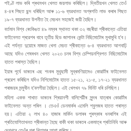
পইণ্ট লাভ কৰি প্ৰথমখন খেলত জয়লাভ কৰিছিল। দ্বিতীয়খন খেলত তেওঁ
৪-৪ৰ পিছত ছন্দ ধৰিছিল আৰু ১১-৬ ব্যৱধানত অগ্ৰগতি লাভ কৰাৰ পিছত
১৯-৭ ব্যৱধানত উপনীত হৈ মেচখন সহজেই জয়ী হৈছিল।
বৰ্তমান বিশ্ব ৰেংকিঙত ৪৯ নম্বৰ স্থানত থকা ৩২ বছৰীয়া শ্ৰীকান্তে এতিয়া
ফাইনেলত প্ৰৱেশৰ বাবে তৃতীয় ছিড জাপানৰ কেন্টা নিছিমোটোৰ মুখামুখি হ’ব।
এই পৰ্যন্ত দুয়োৰে মাজত খেলা মেচত শ্ৰীকান্তে ৬-৪ ব্যৱধানত আগবাঢ়ি
আছে যদিও শেষৰখন খেলত ২০২৩ চনৰ বিশ্ব চেম্পিয়নশ্বিপত নিছিমোটোৰ
হাতত পৰাস্ত হৈছিল।
ইয়াৰ পূৰ্বে ভাৰতৰ এছ শংকৰ মুথুছামী সুব্ৰমণিয়ামেও কোৱাৰ্টাৰ ফাইনেলত
প্ৰৱেশ কৰিছিল যদিও নিশিমোটোৰ হাতত ১৫-২১, ২১-৫, ১৭-২১ ব্যৱধানত
পৰাজয়ৰ সন্মুখীন হ’বলগীয়া হৈছিল। এই খেলখন ৭৯ মিনিট ধৰি চলিছিল।
মহিলা একক শাখাত ভাৰতৰ শ্ৰিয়ানশী বালিশেট্টীৰ সুন্দৰ যাত্ৰাৰ কোৱাৰ্টাৰ
ফাইনেলত অন্ত পৰিল । তেএওঁ ডেনমাৰ্কৰ এমেলি শ্বুলজৰ হাতত পৰাস্ত
হয়। এতিয়া ২ লাখ ৪০ হাজাৰ মাৰ্কিন ডলাৰৰ পুৰস্কাৰ ধনৰাশিৰ এই
প্ৰতিযোগিতাখনত শ্ৰীকান্ত হৈছে বাকী থকা ভাৰতৰ একমাত্ৰ প্ৰতিনিধি আৰু
দেশখনে তেওঁৰ পৰা খিতাপৰ আশা কৰিছে।