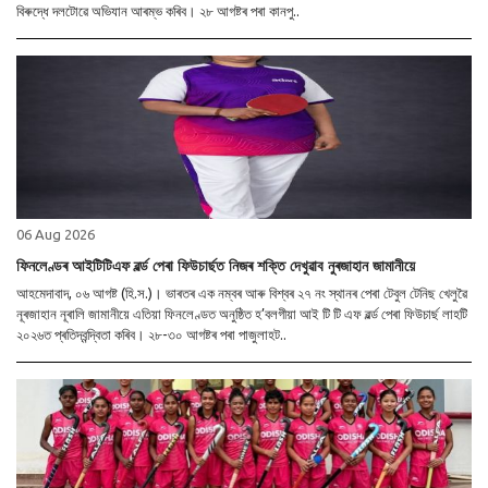
বিৰুদ্ধে দলটোৱে অভিযান আৰম্ভ কৰিব। ২৮ আগষ্টৰ পৰা কানপু..
06 Aug 2026
ফিনলেণ্ডৰ আইটিটিএফ ৱৰ্ল্ড পেৰা ফিউচাৰ্ছত নিজৰ শক্তি দেখুৱাব নুৰজাহান জামানীয়ে
আহমেদাবাদ, ০৬ আগষ্ট (হি.স.)। ভাৰতৰ এক নম্বৰ আৰু বিশ্বৰ ২৭ নং স্থানৰ পেৰা টেবুল টেনিছ খেলুৱৈ
নূৰজাহান নূৰালি জামানীয়ে এতিয়া ফিনলেণ্ডত অনুষ্ঠিত হ’বলগীয়া আই টি টি এফ ৱৰ্ল্ড পেৰা ফিউচাৰ্ছ লাহটি
২০২৬ত প্ৰতিদ্বন্দ্বিতা কৰিব। ২৮-৩০ আগষ্টৰ পৰা পাজুলাহট..