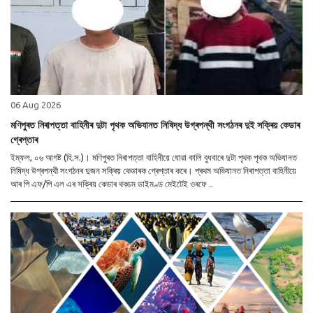
06 Aug 2026
মণিপুৰত নিৰাপত্তা বাহিনীৰ দুটা পৃথক অভিযানত নিষিদ্ধ উগ্ৰপন্থী সংগঠনৰ দুই সক্ৰিয় কেডাৰ
গ্ৰেপ্তাৰ
ইম্ফল, ০৬ আগষ্ট (হি.স.)। মণিপুৰত নিৰাপত্তা বাহিনীয়ে যোৱা কালি বুধবাৰে দুটা পৃথক পৃথক অভিযানত
নিষিদ্ধ উগ্ৰপন্থী সংগঠনৰ দুজন সক্ৰিয় কেডাৰক গ্ৰেপ্তাৰ কৰে। প্ৰথম অভিযানত নিৰাপত্তা বাহিনীয়ে
আৰ পি এফ/পি এল এৰ সক্ৰিয় কেডাৰ থকচম ডাইমণ্ড মেইটেই ওৰফে ..