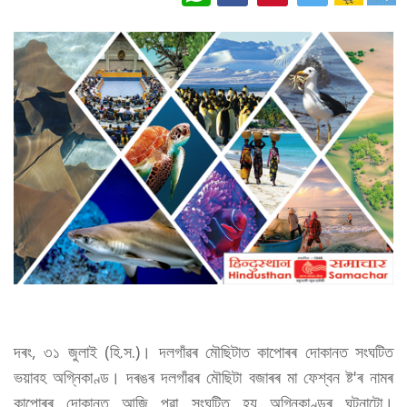
দৰং, ৩১ জুলাই (হি.স.)। দলগাঁৱৰ মৌছিটাত কাপোৰৰ দোকানত সংঘটিত
ভয়াবহ অগ্নিকাণ্ড। দৰঙৰ দলগাঁৱৰ মৌছিটা বজাৰৰ মা ফেশ্বন ষ্ট'ৰ নামৰ
কাপোৰৰ দোকানত আজি পুৱা সংঘটিত হয় অগ্নিকাণ্ডৰ ঘটনাটো।