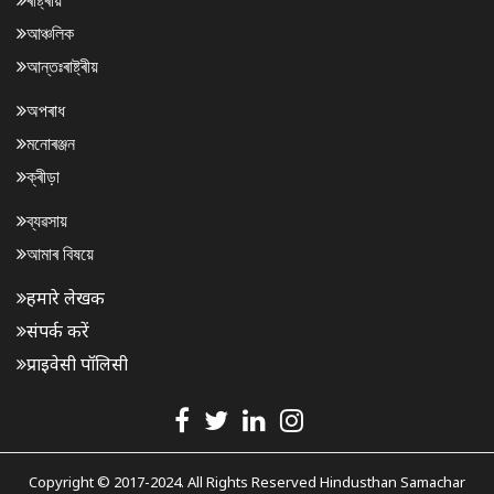
ৰাষ্ট্ৰীয়
আঞ্চলিক
আন্তঃৰাষ্ট্ৰীয়
অপৰাধ
মনোৰঞ্জন
ক্ৰীড়া
ব্যৱসায়
আমাৰ বিষয়ে
हमारे लेखक
संपर्क करें
प्राइवेसी पॉलिसी
Copyright © 2017-2024. All Rights Reserved Hindusthan Samachar