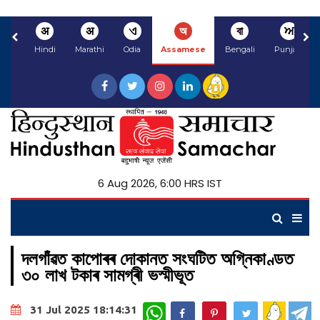
अ
अ
ଏ
অ
বা
ਅ
Hindi
Marathi
Odia
Assamese
Bengali
Punjabi
6 Aug 2026, 6:00 HRS IST
দলগাঁৱত কাপোৰৰ দোকানত সংঘটিত অগ্নিকাণ্ডত
৩০ লাখ টকাৰ সামগ্ৰী ভস্মীভূত
WhatsApp
31 Jul 2025 18:14:31