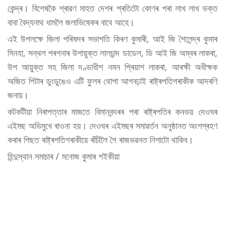
কেন্দ্ৰ। বিশেষকৈ শ্ৰাৱণ মাহত দেশৰ প্ৰতিটো কোণৰ পৰা লাখ লাখ ভক্ত
বাবা বৈদ্যনাথ ধামলৈ জলাভিষেকৰ বাবে আহে।
এই উপলক্ষে জিলা পৰিষদৰ সভাপতি কিৰণ কুমাৰী, আই জি শৈলেন্দ্ৰ কুমাৰ
সিনহা, সন্থল পৰগনাৰ উপায়ুক্ত লালচান্দ ডাডেল, ডি আই জি অম্বৰ লাকৰা,
উপ আয়ুক্ত সহ জিলা দণ্ডাধীশ নমন প্ৰিয়াশ লাকৰা, আৰক্ষী অধীক্ষক
অজিত পিটাৰ ডুংডুঙেও এটি ফুলৰ থোপা আগবঢ়াই ৰাষ্ট্ৰপতিগৰাকীক আদৰণি
জনায়।
কটকটীয়া নিৰাপত্তাৰ মাজতে বিমানবন্দৰৰ পৰা ৰাষ্ট্ৰপতিৰ কনভয় দেওঘৰ
এইমছ অভিমুখে ৰাওনা হয়। দেওঘৰ এইমছৰ সমাৱৰ্তন অনুষ্ঠানত অংশগ্ৰহণ
কৰাৰ পিছত ৰাষ্ট্ৰপতিগৰাকীয়ে ৰাঁচীলৈ গৈ ৰাজভৱনত নিশাটো থাকিব।
হিন্দুস্থান সমাচাৰ / মনোজ কুমাৰ শইকীয়া