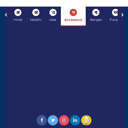
अ
अ
ଏ
অ
বা
ਅ
Hindi
Marathi
Odia
Assamese
Bengali
Punjabi