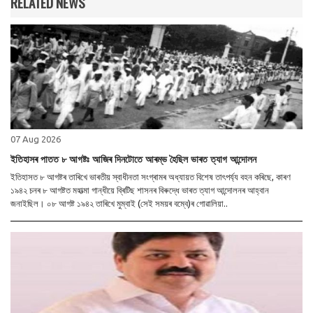
RELATED NEWS
07 Aug 2026
ইতিহাসৰ পাতত ৮ আগষ্টঃ আজিৰ দিনটোতে আৰম্ভ হৈছিল ভাৰত ত্যাগ আন্দোলন
ইতিহাসত ৮ আগষ্টৰ তাৰিখে ভাৰতীয় স্বাধীনতা সংগ্ৰামৰ অধ্যায়ত বিশেষ তাৎপৰ্য্য বহন কৰিছে, কাৰণ
১৯৪২ চনৰ ৮ আগষ্টত মহাত্মা গান্ধীয়ে ব্ৰিটিছ শাসনৰ বিৰুদ্ধে ভাৰত ত্যাগ আন্দোলনৰ আহ্বান
জনাইছিল। ০৮ আগষ্ট ১৯৪২ তাৰিখে মুম্বাই (সেই সময়ৰ বম্বে)ৰ গোৱালিয়া..