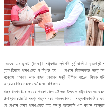
দেওঘৰ, ৩১ জুলাই (হি.স.)। ৰাষ্ট্ৰপতি দ্ৰৌপদী মুৰ্মু দুদিনীয়া ভ্ৰমণসূচীৰে
বৃহস্পতিবাৰে ঝাৰখণ্ডত উপস্থিত হয় । দেওঘৰ বিমানবন্দৰত ৰাজ্যপাল
সন্তোষ গংগৱাৰ আৰু ৰাজ্য চৰকাৰৰ মন্ত্ৰী দীপিকা পাণ্ডে সিংকে ধৰি
অন্যান্য বিষয়াসকলে তেওঁক আদৰণি জনায়।
ৰাজ্যপালগৰাকীয়ে কয় যে শ্ৰাৱণ মাহৰ এই শুভ উপলক্ষে ৰাষ্ট্ৰপতিৰ দেওঘৰত
উপস্থিত হোৱাটো সমগ্ৰ ৰাজ্যৰ বাবে আনন্দৰ বিষয়। ৰাজ্যপালগৰাকীয়ে কয়
যে দেওঘৰ কেৱল ঝাৰখণ্ডতে নহয় সমগ্ৰ ভাৰতবৰ্ষৰ এক প্ৰধান আস্থাৰ