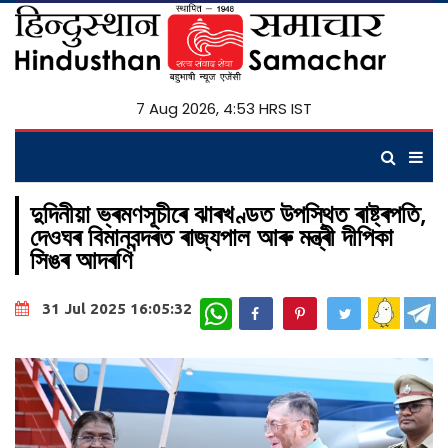
7 Aug 2026, 4:53 HRS IST
দুদিনীয়া ভ্ৰমণসূচীৰে ঝাৰখণ্ডত উপস্থিত ৰাষ্ট্ৰপতি,
দেওঘৰ বিমানবন্দৰত ৰাজ্যপাল আৰু মন্ত্ৰী দীপিকা
সিঙৰ আদৰণি
WhatsApp
31 Jul 2025 16:05:32