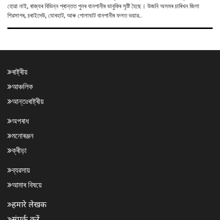
হোৱা নাই, ৰাজ্যৰ বিভিন্ন প্ৰান্তত পুনৰ বানপানীৰ ভাবুকিৰ সৃষ্টি হৈছে। উজনি অসমৰ চাৰিখন জিলা
শিৱসাগৰ, চৰাইদেউ, যোৰহাট, আৰু গোলাঘাট বানপানীৰ ফলত ভয়াৱ..
ৰাষ্ট্ৰীয়
আঞ্চলিক
আন্তঃৰাষ্ট্ৰীয়
অপৰাধ
মনোৰঞ্জন
ক্ৰীড়া
ব্যৱসায়
আমাৰ বিষয়ে
हमारे लेखक
संपर्क करें