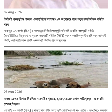
07 Aug 2026
নিৰ্বাচনী প্ৰস্তুতিৰ মাজতে এআইচিচিৰ উত্তৰাখণ্ড কংগ্ৰেছৰ বাবে নতুন কাৰ্যনিৰ্বাহক সমিতি
গঠন
ডেৰাডুন, ০৭ আগষ্ট (হি.স.)। আগন্তুক নিৰ্বাচনী প্ৰস্তুতি ধৰি ৰাখি ভাৰতীয় কংগ্ৰেছী সমিতি
(এআইচিচি)য়ে উত্তৰাখণ্ড প্ৰদেশ কংগ্ৰেছী সমিতিৰ (পিচিচি) বৃহৎ সাংগঠনিক পুনৰ্গঠন কৰি নতুন কাৰ্যবাহী
কমিটি, পদাধিকারী আৰু চাৰিটা গুৰুত্বপূর্ণ কমিটিৰ গঠন অনুমোদন ..
07 Aug 2026
অসমঃ ১৫খন জিলাত বিয়পিছে বানপানীৰ প্ৰভাৱ, ১,৬৮,৭০১জন লোক ক্ষতিগ্ৰস্ত, আৰু ২টা
মৃতদেহ উদ্ধাৰ
গুৱাহাটী, ০৭ আগষ্ট (হি.স.)। ৰাজ্য়ত বানপানীৰ ফলত সৃষ্টি হোৱা বিধ্বংসী ৰূপ এতিয়াও সম্পূৰ্ণৰূপে অৱসান