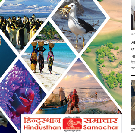
07
শোণ
২৫ব
শোণ
বিত
07