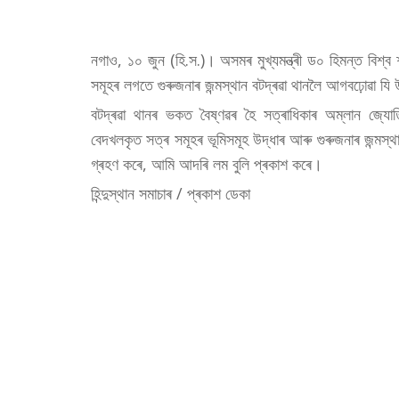
নগাও, ১০ জুন (হি.স.)। অসমৰ মুখ্যমন্ত্ৰী ড০ হিমন্ত বিশ্
সমূহৰ লগতে গুৰুজনাৰ জন্মস্থান বটদ্ৰৱা থানলৈ আগবঢ়োৱা যি 
বটদ্ৰৱা থানৰ ভকত বৈষ্ণৱৰ হৈ সত্ৰাধিকাৰ অম্লান জ্যো
বেদখলকৃত সত্ৰ সমূহৰ ভূমিসমূহ উদ্ধাৰ আৰু গুৰুজনাৰ জন্মস্থ
গ্ৰহণ কৰে, আমি আদৰি লম বুলি প্ৰকাশ কৰে।
হিন্দুস্থান সমাচাৰ / প্ৰকাশ ডেকা