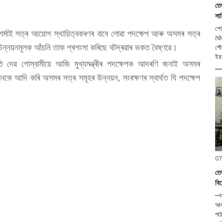
তে
সা
শোণ
ব শৰ্মাই সত্ৰ আয়োগ স্থায়িত্বকৰণৰ বাবে লোৱা পদক্ষেপ আৰু অসমৰ সত্ৰ
বৈঠ
উন্নয়নমূলক আঁচনি তাক প্ৰশংসা কৰিছে বটদ্ৰৱাৰ ভকত বৈষ্ণৱে।
পৌৰ
ইয়া
তি দেৱ গোস্বামীয়ে আজি মুখ্যমন্ত্ৰীৰ পদক্ষেপক আদৰণি জনাই অসমৰ
ানকে আদি কৰি অসমৰ সত্ৰ সমূহৰ উন্নয়ন, সংৰক্ষণৰ স্বাৰ্থত যি পদক্ষেপ
07
তে
বিশ
–নাট
আৰু
পাঠকৰ শোণিতপুৰ, ০৭ আগষ্ট (হি.স.)। তেজ