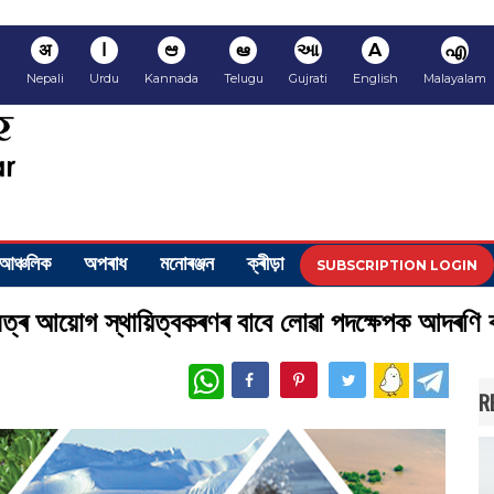
अ
ا
ಆ
ఆ
આ
A
എ
i
Nepali
Urdu
Kannada
Telugu
Gujrati
English
Malayalam
আঞ্চলিক
অপৰাধ
মনোৰঞ্জন
ক্ৰীড়া
SUBSCRIPTION LOGIN
াই সত্ৰ আয়োগ স্থায়িত্বকৰণৰ বাবে লোৱা পদক্ষেপক আদৰণি 
WhatsApp
R