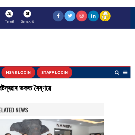
அ
अ
Tamil
Sanskrit
HSNS LOGIN
STAFF LOGIN
বটদ্ৰৱাৰ ভকত বৈষ্ণৱে
ELATED NEWS