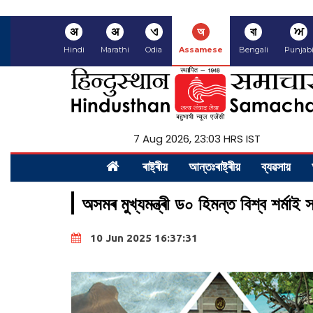
अ
अ
ଏ
অ
বা
ਅ
Hindi
Marathi
Odia
Assamese
Bengali
Punjab
7 Aug 2026, 23:03 HRS IST
ৰাষ্ট্ৰীয়
আন্তঃৰাষ্ট্ৰীয়
ব্যৱসায়
অসমৰ মুখ্যমন্ত্ৰী ড০ হিমন্ত বিশ্ব শৰ্ম
10 Jun 2025 16:37:31