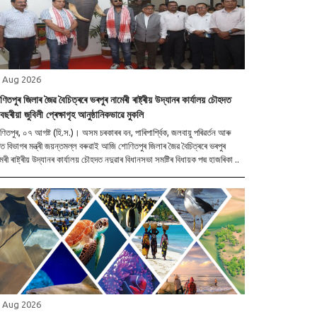
 Aug 2026
িতপুৰ জিলাৰ জৈৱ বৈচিত্ৰৰে ভৰপুৰ নামেৰী ৰাষ্ট্ৰীয় উদ্যানৰ কাৰ্যালয় চৌহদত
ছৰীয়া জুবিলী প্ৰেক্ষাগৃহ আনুষ্ঠানিকভাৱে মুকলি
িতপুৰ, ০৭ আগষ্ট (হি.স.)। অসম চৰকাৰৰ বন, পাৰিপাৰ্শ্বিক, জলবায়ু পৰিৱৰ্তন আৰু
্ত বিভাগৰ মন্ত্ৰী জয়ন্তমল্ল বৰুৱাই আজি শোণিতপুৰ জিলাৰ জৈৱ বৈচিত্ৰৰে ভৰপুৰ
নামেৰী ৰাষ্ট্ৰীয় উদ্যানৰ কাৰ্যালয় চৌহদত নদুৱাৰ বিধানসভা সমষ্টিৰ বিধায়ক পদ্ম হাজৰিকা ..
 Aug 2026