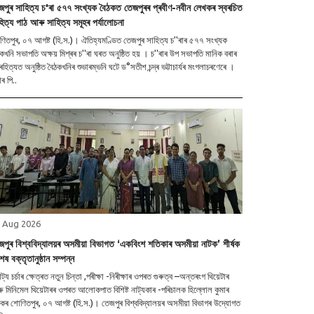
জপুৰ সাহিত্য চ'ৰা ৫৭৭ সংখ্যক বৈঠকত তেজপুৰৰ প্ৰবীণ-নবীন লেখকৰ স্বৰচিত
হিত্য পাঠ আৰু সাহিত্য সমূহৰ পৰ্যালোচনা
িতপুৰ, ০৭ আগষ্ট (হি.স.)। ঐতিহ্যমণ্ডিত তেজপুৰ সাহিত্য চ''ৰাৰ ৫৭৭ সংখ্যক
কখনি সভাপতি অক্ষয় মিশ্ৰৰ চ''ৰা ঘৰত অনুষ্ঠিত হয় । চ''ৰাৰ উপ সভাপতি মানিক বৰাৰ
হিত্যত অনুষ্ঠিত বৈঠকখনিৰ শুভাৰম্ভনি ঘটে ড°সতীশ চন্দ্ৰ ভট্টাচাৰ্যৰ মংগলাচৰণেৰে ।
ৰ পি..
 Aug 2026
জপুৰ বিশ্ববিদ্যালয়ৰ অসমীয়া বিভাগত ‘একবিংশ শতিকাৰ অসমীয়া নাটক’ শীৰ্ষক
েষ বক্তৃতানুষ্ঠান সম্পন্ন
্য চৰ্চাৰ ক্ষেত্ৰত নতুন চিন্তা ,পৰীক্ষা -নিৰীক্ষাৰ ওপৰত গুৰুত্ব –অন্তৰংগ থিয়েটাৰ
 মিনিমেল থিয়েটাৰৰ ওপৰত আলোকপাত বিশিষ্ট নাট্যকাৰ -পৰিচালক হিল্লোল কুমাৰ
পুৰ বিশ্ববিদ্যালয়ৰ অসমীয়া বিভাগৰ উদ্যোগত