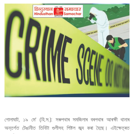
গোলাঘাট, ১৯ মে' (হি.স.): সৰুপথাৰ সমজিলাৰ বৰপথাৰ আৰক্ষী থানাৰ
অন্তর্গত টেঙানীত তিনিটা গুলীসহ পিষ্টল জব্দ কৰা হৈছে। এইক্ষেত্ৰত