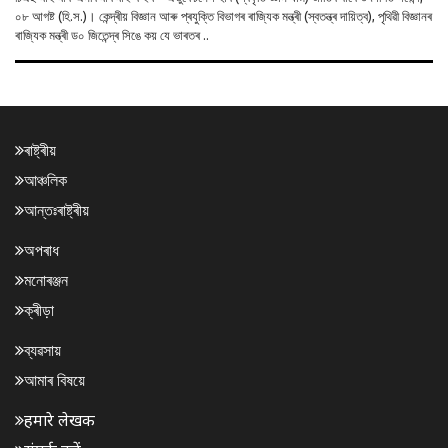
০৮ আগষ্ট (হি.স.)। কেন্দ্ৰীয় বিজ্ঞান আৰু প্ৰযুক্তি বিভাগৰ ৰাজ্যিক মন্ত্ৰী (স্বতন্ত্ৰ দায়িত্ব), পৃথিৱী বিজ্ঞানৰ
ৰাজ্যিক মন্ত্ৰী ড০ জিতেন্দ্ৰ সিঙে কয় যে ভাৰতৰ ..
ৰাষ্ট্ৰীয়
আঞ্চলিক
আন্তঃৰাষ্ট্ৰীয়
অপৰাধ
মনোৰঞ্জন
ক্ৰীড়া
ব্যৱসায়
আমাৰ বিষয়ে
हमारे लेखक