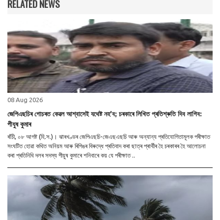
RELATED NEWS
08 Aug 2026
জেপিএছচিৰ গোচৰত কেৱল আশ্বাসেই যথেষ্ট নহ’ব; চৰকাৰে লিখিত প্ৰতিশ্ৰুতি দিব লাগিব:
পীযুষ কুমাৰ
ৰাঁচী, ০৮ আগষ্ট (হি.স.)। ঝাৰখণ্ডৰ জেপিএছচি-জেএছএছচি আৰু অন্যান্য প্ৰতিযোগিতামূলক পৰীক্ষাত
সংঘটিত হোৱা কথিত অনিয়ম আৰু ৰিগিঙৰ বিৰুদ্ধে প্ৰতিবাদ কৰা ছাত্ৰ প্ৰাৰ্থীৰ হৈ চৰকাৰৰ হৈ আলোচনা
কৰা প্ৰতিনিধি দলৰ সদস্য পীয়ুষ কুমাৰে শনিবাৰে কয় যে পৰীক্ষাত ..