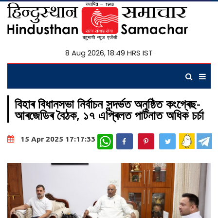
8 Aug 2026, 18:49 HRS IST
বিহাৰ বিধানসভা নিৰ্বাচন সন্দৰ্ভত অনুষ্ঠিত কংগ্ৰেছ-
আৰজেডিৰ বৈঠক, ১৭ এপ্ৰিলত পাটনাত অধিক চৰ্চা
WhatsApp
15 Apr 2025 17:17:33