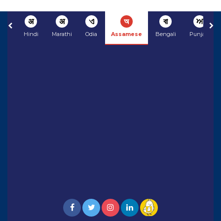
अ
अ
ଏ
অ
বা
ਅ
Hindi
Marathi
Odia
Assamese
Bengali
Punjabi