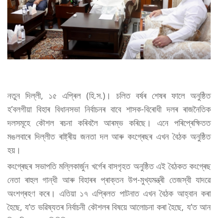
নতুন দিল্লী, ১৫ এপ্ৰিল (হি.স.)। চলিত বৰ্ষৰ শেষৰ ফালে অনুষ্ঠিত
হ’বলগীয়া বিহাৰ বিধানসভা নিৰ্বাচনৰ বাবে শাসক-বিৰোধী দলৰ ৰাজনৈতিক
দলসমূহে কৌশল ৰচনা কৰিবলৈ আৰম্ভ কৰিছে। এনে পৰিপ্ৰেক্ষিতত
মঙলবাৰে দিল্লীত ৰাষ্ট্ৰীয় জনতা দল আৰু কংগ্ৰেছৰ এখন বৈঠক অনুষ্ঠিত
হয়।
কংগ্ৰেছৰ সভাপতি মল্লিকাৰ্জুন খৰ্গেৰ বাসগৃহত অনুষ্ঠিত এই বৈঠকত কংগ্ৰেছ
নেতা ৰাহুল গান্ধী আৰু বিহাৰৰ প্ৰাক্তন উপ-মুখ্যমন্ত্ৰী তেজস্বী যাদৱে
অংশগ্ৰহণ কৰে। এতিয়া ১৭ এপ্ৰিলত পাটনাত এখন বৈঠক আহ্বান কৰা
হৈছে, য’ত ভৱিষ্যতৰ নিৰ্বাচনী কৌশলৰ বিষয়ে আলোচনা কৰা হৈছে, য’ত আন