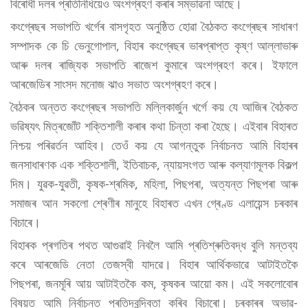
বিৰোধী দলৰ প্ৰতিনিধিয়েও অংশগ্ৰহণ কৰাৰ সম্ভাৱনা আছে।
কংগ্ৰেছৰ সভাপতি খৰ্গেৰ বাসগৃহত অনুষ্ঠিত হোৱা বৈঠকত কংগ্ৰেছৰ সাধাৰণ
সম্পাদক কে চি ভেনুগোপাল, বিহাৰ কংগ্ৰেছৰ ভাৰপ্ৰাপ্ত কৃষ্ণ আল্লাভাৰু
আৰু দলৰ ৰাজ্যিক সভাপতি ৰাজেশ কুমাৰে অংশগ্ৰহণ কৰে। ইফালে
আৰজেডিৰ সাংসদ মনোজ ঝাও সভাত অংশগ্ৰহণ কৰে।
বৈঠকৰ অন্তত কংগ্ৰেছৰ সভাপতি মল্লিকাৰ্জুন খৰ্গে কয় যে আজিৰ বৈঠকত
ভৱিষ্যৎ মিত্ৰজোঁট শক্তিশালী কৰাৰ কথা চিন্তা কৰা হৈছে। এইবাৰ বিহাৰত
নিশ্চয় পৰিৱৰ্তন আহিব। তেওঁ কয় যে আগন্তুক নিৰ্বাচনত আমি বিহাৰৰ
জনসাধাৰণক এক শক্তিশালী, ইতিবাচক, ন্যায়সংগত আৰু কল্যাণমূলক বিকল্প
দিম। যুৱক-যুৱতী, কৃষক-শ্ৰমিক, মহিলা, পিছপৰা, অত্যন্ত পিছপৰা আৰু
সমাজৰ আন সকলো শ্ৰেণীৰ মানুহে বিহাৰত এখন গ্ৰেণ্ড এলায়েন্স চৰকাৰ
বিচাৰে।
বিহাৰক প্ৰগতিৰ পথত আগুৱাই নিবলৈ আমি প্ৰতিশ্ৰুতিবদ্ধ বুলি মন্তব্য
কৰে আৰজেডি নেতা তেজস্বী যাদৱে। বিহাৰ আৰ্থিকভাৱে আটাইতকৈ
পিছপৰা, জনমূৰি আয় আটাইতকৈ কম, কৃষকৰ আয়ো কম। এই সকলোবোৰ
বিষয়ত আমি নিৰ্বাচনত প্ৰতিদ্বন্দ্বিতা কৰিব বিচাৰো। চৰকাৰৰ অভাৱ-