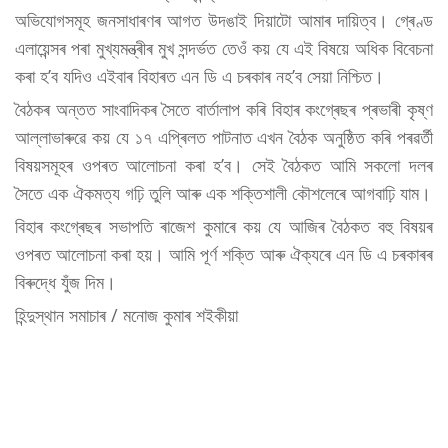
অভিযোগসমূহ জনসাধাৰণৰ আগত উদঙাই দিয়াটো আমাৰ দায়িত্ব। গ্ৰেণ্ড
এলায়েন্সৰ পৰা মুখ্যমন্ত্ৰীৰ মুখ সন্দৰ্ভত তেওঁ কয় যে এই বিষয়ে অধিক বিবেচনা
কৰা হ’ব যদিও এইবাৰ বিহাৰত এন ডি এ চৰকাৰ নহ’ব সেয়া নিশ্চিত।
বৈঠকৰ অন্তত সাংবাদিকৰ সৈতে বাৰ্তালাপ কৰি বিহাৰ কংগ্ৰেছৰ প্ৰভাৰী কৃষ্ণ
আল্লাভাৰুৱে কয় যে ১৭ এপ্ৰিলত পাটনাত এখন বৈঠক অনুষ্ঠিত কৰি পৰৱৰ্তী
বিষয়সমূহৰ ওপৰত আলোচনা কৰা হ’ব। সেই বৈঠকত আমি সকলো দলৰ
সৈতে এক ঐকমত্য গঢ়ি তুলি আৰু এক শক্তিশালী কৌশলেৰে আগবাঢ়ি যাম।
বিহাৰ কংগ্ৰেছৰ সভাপতি ৰাজেশ কুমাৰে কয় যে আজিৰ বৈঠকত বহু বিষয়ৰ
ওপৰত আলোচনা কৰা হয়। আমি পূৰ্ণ শক্তি আৰু ঐক্যৰে এন ডি এ চৰকাৰৰ
বিৰুদ্ধে যুঁজ দিম।
হিন্দুস্থান সমাচাৰ / মনোজ কুমাৰ শইকীয়া