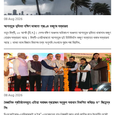
08 Aug 2026
আগন্তুক দুদিনত দক্ষিণ ভাৰতত প্ৰচণ্ড বৰষুণৰ সম্ভাৱনা
নতুন দিল্লী, ০৮ আগষ্ট (হি.স.)। দেশৰ দক্ষিণ অঞ্চলৰ অধিকাংশ অঞ্চলত আগন্তুক দুদিনত ধাৰাসাৰ বৰষুণ
হোৱাৰ সম্ভাৱনা আছে। দিল্লী-এনচিআৰতো আগন্তুক দুই তিনিদিনলৈ বৰষুণ অব্যাহত থকাৰ সম্ভাৱনা
আছে। ভাৰত বতৰ বিজ্ঞান বিভাগৰ তথ্য অনুসৰি দেওবাৰে পুৱাৰ পৰা বিয়লিৰ..
08 Aug 2026
বৈজ্ঞানিক প্ৰতিষ্ঠানসমূহে এতিয়া সমাজৰ প্ৰয়োজন অনুকূল সমাধান বিকশিত কৰিছেঃ ড° জিতেন্দ্ৰ
সিং
চিএছআইআৰ-এনবিআৰআই ৰ ইক''-এডুকেচনেল হাব (প্ৰকৃতি জ্ঞান ধাম) জাতিৰ বাবে উৎসৰ্গিত লক্ষ্ণৌ,