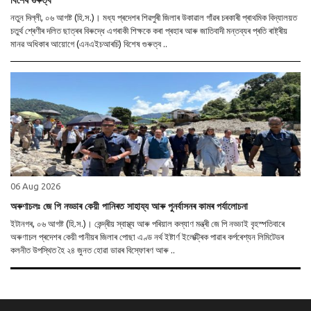
নতুন দিল্লী, ০৬ আগষ্ট (হি.স.)। মধ্য প্ৰদেশৰ শিৱপুৰী জিলাৰ উকাৱাল গাঁৱৰ চৰকাৰী প্ৰাথমিক বিদ্যালয়ত
চতুৰ্থ শ্ৰেণীৰ দলিত ছাত্ৰৰ বিৰুদ্ধে এগৰাকী শিক্ষকে কৰা প্ৰহাৰ আৰু জাতিবাদী মন্তব্যৰ প্ৰতি ৰাষ্ট্ৰীয়
মানৱ অধিকাৰ আয়োগে (এনএইচআৰচি) বিশেষ গুৰুত্ব ..
06 Aug 2026
অৰুণাচলঃ জে পি নড্ডাৰ কেয়ী পানিৰত সাহায্য আৰু পুনৰ্বাসনৰ কামৰ পৰ্যালোচনা
ইটানগৰ, ০৬ আগষ্ট (হি.স.)। কেন্দ্ৰীয় স্বাস্থ্য আৰু পৰিয়াল কল্যাণ মন্ত্ৰী জে পি নড্ডাই বৃহস্পতিবাৰে
অৰুণাচল প্ৰদেশৰ কেয়ী পানীয়ৰ জিলাৰ পোছা এণ্ড নৰ্থ ইষ্টাৰ্ণ ইলেক্ট্ৰিক পাৱাৰ কৰ্পৰেশ্যন লিমিটেডৰ
কলনীত উপস্থিত হৈ ২৪ জুনত হোৱা ডাৱৰ বিস্ফোৰণ আৰু ..