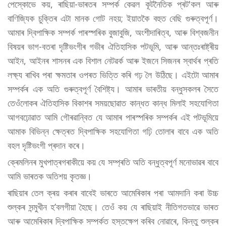
পেস্কোভে কয়, ৰাছিয়া-ভাৰতৰ সম্পৰ্ক কেৱল কূটনৈতিক প্ৰট'কল আৰু
বাণিজ্যিক চুক্তিৰ এটা মানক গোট নহয়; ইয়াতকৈ বহুত বেছি গুৰুত্বপূৰ্ণ।
আমাৰ দ্বিপাক্ষিক সম্পৰ্ক পাৰস্পৰিক বুজাবুজি, অংশীদাৰিত্ব, আৰু বিশ্বজনীন
বিষয়ৰ ভাগ-বতৰা দৃষ্টিভংগীৰ গভীৰ ঐতিহাসিক পটভূমি, আৰু আন্তঃৰাষ্ট্ৰীয়
আইন, আইনৰ শাসনৰ এক বিশাল নেটৱৰ্ক আৰু ইজনে সিজনৰ স্বাৰ্থৰ প্ৰতি
লক্ষ্য ৰাখিব পৰা ক্ষমতাৰ ওপৰত ভিত্তি কৰি গঢ় লৈ উঠিছে। এইটো আমাৰ
সম্পৰ্কৰ এক অতি গুৰুত্বপূৰ্ণ বৈশিষ্ট্য। আমাৰ ভাৰতীয় বন্ধুসকলৰ সৈতে
তেওঁলোকৰ ঐতিহাসিক বিকাশৰ সময়ছোৱাত কান্ধত কান্ধ মিলাই সহযোগিতা
আগবঢ়োৱাত আমি গৌৰৱান্বিত যে আমাৰ পাৰস্পৰিক সম্পৰ্কৰ এই পটভূমিয়ে
আমাক বিভিন্ন ক্ষেত্ৰত দ্বিপাক্ষিক সহযোগিতা গঢ়ি তোলাৰ বাবে এক অতি
বহল দৃষ্টিভংগী প্ৰদান কৰে।
ক্ৰেমলিনৰ মুখপাত্ৰগৰাকীয়ে কয় যে সম্প্ৰতি অতি বন্ধুত্বপূৰ্ণ মনোভাৱৰ বাবে
আমি ভাৰতক অতিশয় কৃতজ্ঞ।
ৰাছিয়াৰ তেল ক্ৰয় কৰাৰ বাবেই ভাৰতে আমেৰিকাৰ পৰা আমদানি কৰা উচ্চ
শুল্কৰ সন্মুখীন হ’বলগীয়া হৈছে। তেওঁ কয় যে ৰাছিয়াই নীতিগতভাৱে ভাৰত
আৰু আমেৰিকাৰ দ্বিপাক্ষিক সম্পৰ্কত হস্তক্ষেপ কৰিব নোৱাৰে, কিন্তু শুল্কৰ