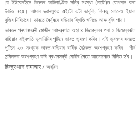
যে ইউক্ৰেইনে উত্তৰ আটলাণ্টিক সন্ধি সংস্থা (নাটো)ত যোগদান কৰা
উচিত নহয়। আমাৰ দুৱাৰমুখত এইটো এটা ভাবুকি, কিন্তু কোনেও ইয়াক
বুজিব নিবিচাৰে। ভাৰতে ধৈৰ্য্যৰে ৰাছিয়াৰ স্থিতি শুনিছে আৰু বুজি পায়।
ভাৰতৰ প্ৰধানমন্ত্ৰী মোডীৰ আমন্ত্ৰণত অহা ৪ ডিচেম্বৰৰ পৰা ৫ ডিচেম্বৰলৈ
ৰাছিয়াৰ ৰাষ্ট্ৰপতি ভ্লাদিমিৰ পুটিনে ভাৰত ভ্ৰমণ কৰিব। এই ভ্ৰমণৰ সময়ত
পুটিনে ২৩ সংখ্যক ভাৰত-ৰাছিয়াৰ বাৰ্ষিক বৈঠকত অংশগ্ৰহণ কৰিব। শীৰ্ষ
সন্মিলনত অংশগ্ৰহণ কৰি প্ৰধানমন্ত্ৰী মোদীৰ সৈতে আলোচনাত মিলিত হ’ব।
हिन्दुस्थान समाचार / অৰৱিন্দ