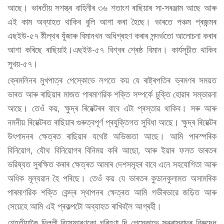
আছে। ভাৰতীয় সশস্ত্ৰ বাহিনীৰ ৩৬ শতাংশ ৰাছিয়াৰ সা-সৰঞ্জাম আছে আৰু
এই কাম অব্যাহত থাকিব বুলি আশা কৰা হৈছে। ভাৰতে পঞ্চম প্ৰজন্মৰ
এছইউ-৫৭ ষ্টীল্থৰ যুঁজাৰু বিমানখন অধিগ্ৰহণ কৰাৰ সন্দৰ্ভতো আলোচনা কৰাৰ
আশা কৰিছে ৰাছিয়াই।এছইউ-৫৭ বিশ্বৰ শ্ৰেষ্ঠ বিমান। কাৰ্যসূচীত থাকিব
সুখয়-৫৭।
ক্ৰেমলিনৰ মুখপাত্ৰ পেস্কোভে লগতে কয় যে ৰাষ্ট্ৰপতিৰ ভ্ৰমণৰ সময়ত
ভাৰত আৰু ৰাছিয়াৰ মাজত পাৰমাণৱিক শক্তি সম্পৰ্কে চুক্তি হোৱাৰ সম্ভাৱনা
আছে। তেওঁ কয়, ক্ষুদ্ৰ ৰিয়েক্টৰৰ বাবে এটা প্ৰস্তাৱ থাকিব। সৰু আৰু
নমনীয় ৰিয়েক্টৰত ৰাছিয়াৰ গুৰুত্বপূৰ্ণ প্ৰযুক্তিগত সুবিধা আছে। ক্ষুদ্ৰ ৰিয়েক্টৰ
উৎপাদনৰ ক্ষেত্ৰত ৰাছিয়াৰ যথেষ্ট অভিজ্ঞতা আছে। আমি পাৰস্পৰিক
বিনিয়োগ, যৌথ বিনিয়োগৰ বিনিময় কৰি আছো, আৰু ইয়াৰ ফলত ভাৰতৰ
ভৱিষ্যত সুৰক্ষিত কৰাৰ ক্ষেত্ৰত আমাৰ দেশসমূহৰ বাবে এনে সহযোগিতা আৰু
অধিক মূল্যৱান হৈ পৰিছে। তেওঁ কয় যে ভাৰতৰ কুডানকুলামত অসামৰিক
পাৰমাণৱিক শক্তি কেন্দ্ৰ স্থাপনৰ ক্ষেত্ৰত আমি গভীৰভাৱে জড়িত আৰু
সেয়েহে আমি এই প্ৰকল্পটো অব্যাহত ৰাখিবলৈ আগ্ৰহী।
শেহতীয়াকৈ দিল্লী বিস্ফোৰণকো গৰিহণা দি পেস্কোভে সন্ত্ৰাসবাদৰ বিৰুদ্ধে