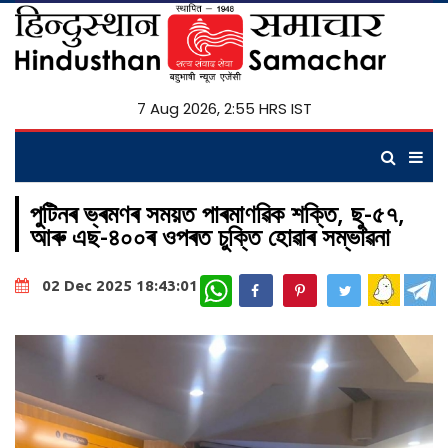
7 Aug 2026, 2:55 HRS IST
পুটিনৰ ভ্ৰমণৰ সময়ত পাৰমাণৱিক শক্তি, ছু-৫৭,
আৰু এছ-৪০০ৰ ওপৰত চুক্তি হোৱাৰ সম্ভাৱনা
WhatsApp
02 Dec 2025 18:43:01