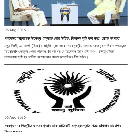
06 Aug 2026
গণতন্ত্ৰত আন্দোলনৰ উদ্দেশ্য ঐক্যমত হোৱা উচিত, বিভাজন সৃষ্টি কৰা নহয়ঃ মোহন ভাগৱত
নতুন দিল্লী, ০৬ আগষ্ট (হি.স.)। ৰাষ্ট্ৰীয় স্বয়ংসেৱক সংঘৰ মুৰব্বী মোহন ভাগৱতে বৃহস্পতিবাৰে গণতন্ত্ৰত
আলোচনাৰ গুৰুত্বৰ ওপৰত আলোকপাত কৰি কয় যে আন্দোলন ইয়াৰ এটা অংশ। কিন্তু যেতিয়া
মতানৈক্যৰ সৃষ্টি হয় তেতিয়া আলোচনাক প্ৰথম অগ্ৰাধিকাৰ দিয়া উচিত। ..
06 Aug 2026
মধ্যপ্ৰদেশৰ শিৱপুৰীত ছাত্ৰৰ প্ৰহাৰ আৰু জাতিবাদী মন্তব্যৰ প্ৰতি মানৱ অধিকাৰ আয়োগৰ
বিশেষ গুৰুত্ব