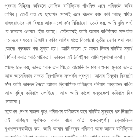
প্ৰভাৱ নিষ্ক্ৰিয় কৰিবলৈ মৌলিক বাণিজ্যিক গাঁথনিত এনে পৰিৱৰ্তন কৰিব
লাগিব। তেওঁ কয় যে দুয়োখন দেশেই এনে খচৰাৰ কাম কৰি আছে যদিও
ৰাজহুৱাভাৱে এই বিষয়ে আৰু একো ক’ব নিবিচাৰে। তেওঁ কয়, আমি বুজি পাওঁ
যে ভাৰতৰ ওপৰত হেঁচা আছে। সেইবাবেই আমি আমাৰ বাণিজ্যিক সম্পৰ্কক
এনেদৰে সযতনে ডিজাইন কৰিব লাগিব যাতে যিকোনো তৃতীয় দেশৰ পৰা অহা
কোনো প্ৰভাৱৰ পৰা মুক্ত হয়। আমি জানো যে ভাৰত নিজৰ ৰাষ্ট্ৰীয় স্বাৰ্থ
নিৰ্ধাৰণ কৰাত অতি পাকৈত। ভাৰতৰ এই বৈশিষ্ট্যক আমি প্ৰশংসা কৰোঁ।
পেস্কোভে কয়, ভাৰত আৰু তাৰ পিছত আমেৰিকাৰ মাজৰ শুল্ক মূলতঃ ভাৰত
আৰু আমেৰিকাৰ মাজত দ্বিপাক্ষিক সম্পৰ্কৰ প্ৰশ্ন। আমাৰ চিন্তাৰ বিষয়টো
হ'ল আমি ভাৰতৰ সৈতে আমাৰ দ্বিপাক্ষিক বাণিজ্যৰ পৰিমাণ অব্যাহত ৰাখিব
আৰু বৃদ্ধি কৰিবলৈ ওলাইছো, আৰু আমি কাকো হস্তক্ষেপ কৰিবলৈ দিব
নোৱাৰো।
দুয়োখন দেশৰ মাজত বৃহৎ পৰিমাণৰ বাণিজ্যৰ বাবে ৰাষ্ট্ৰীয় মুদ্ৰাৰে ধন দিয়াটো
এই বাণিজ্য সুৰক্ষিত কৰাৰ বাবে অতি গুৰুত্বপূৰ্ণ। ক্ৰেমলিনৰ
মুখপাত্ৰগৰাকীয়ে কয়, আমি আমাৰ বাণিজ্যৰ পৰিমাণ আৰু আমাৰ বাণিজ্যিক
পাৰস্পৰিক ক্ৰিয়া-কলাপক এনেদৰে সংগঠিত কৰিব লাগিব যাতে তৃতীয় দেশৰ