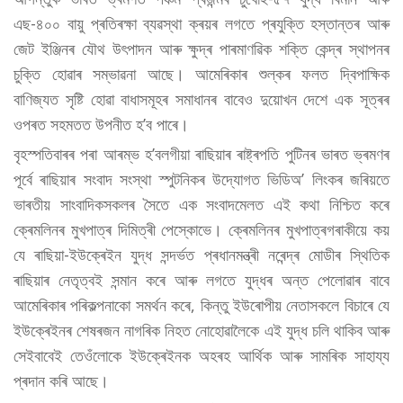
এছ-৪০০ বায়ু প্ৰতিৰক্ষা ব্যৱস্থা ক্ৰয়ৰ লগতে প্ৰযুক্তি হস্তান্তৰ আৰু
জেট ইঞ্জিনৰ যৌথ উৎপাদন আৰু ক্ষুদ্ৰ পাৰমাণৱিক শক্তি কেন্দ্ৰ স্থাপনৰ
চুক্তি হোৱাৰ সম্ভাৱনা আছে। আমেৰিকাৰ শুল্কৰ ফলত দ্বিপাক্ষিক
বাণিজ্যত সৃষ্টি হোৱা বাধাসমূহৰ সমাধানৰ বাবেও দুয়োখন দেশে এক সূত্ৰৰ
ওপৰত সহমতত উপনীত হ’ব পাৰে।
বৃহস্পতিবাৰৰ পৰা আৰম্ভ হ’বলগীয়া ৰাছিয়াৰ ৰাষ্ট্ৰপতি পুটিনৰ ভাৰত ভ্ৰমণৰ
পূৰ্বে ৰাছিয়াৰ সংবাদ সংস্থা স্পুটনিকৰ উদ্যোগত ভিডিঅ’ লিংকৰ জৰিয়তে
ভাৰতীয় সাংবাদিকসকলৰ সৈতে এক সংবাদমেলত এই কথা নিশ্চিত কৰে
ক্ৰেমলিনৰ মুখপাত্ৰ দিমিত্ৰী পেস্কোভে। ক্ৰেমলিনৰ মুখপাত্ৰগৰাকীয়ে কয়
যে ৰাছিয়া-ইউক্ৰেইন যুদ্ধ সন্দৰ্ভত প্ৰধানমন্ত্ৰী নৰেন্দ্ৰ মোডীৰ স্থিতিক
ৰাছিয়াৰ নেতৃত্বই সন্মান কৰে আৰু লগতে যুদ্ধৰ অন্ত পেলোৱাৰ বাবে
আমেৰিকাৰ পৰিকল্পনাকো সমৰ্থন কৰে, কিন্তু ইউৰোপীয় নেতাসকলে বিচাৰে যে
ইউক্ৰেইনৰ শেষৰজন নাগৰিক নিহত নোহোৱালৈকে এই যুদ্ধ চলি থাকিব আৰু
সেইবাবেই তেওঁলোকে ইউক্ৰেইনক অহৰহ আৰ্থিক আৰু সামৰিক সাহায্য
প্ৰদান কৰি আছে।