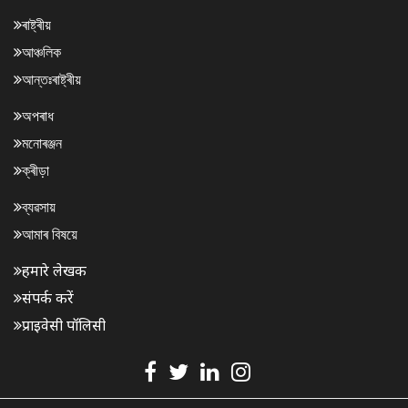
ৰাষ্ট্ৰীয়
আঞ্চলিক
আন্তঃৰাষ্ট্ৰীয়
অপৰাধ
মনোৰঞ্জন
ক্ৰীড়া
ব্যৱসায়
আমাৰ বিষয়ে
हमारे लेखक
संपर्क करें
प्राइवेसी पॉलिसी