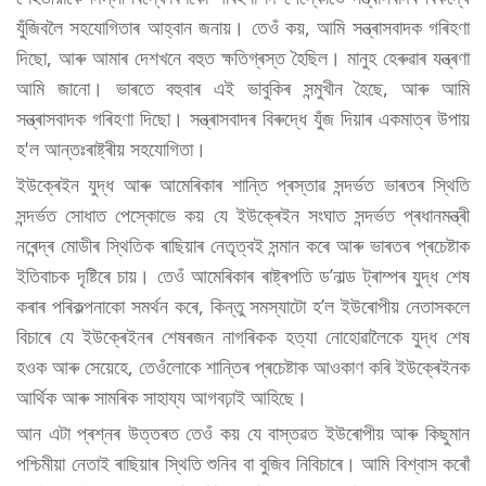
যুঁজিবলৈ সহযোগিতাৰ আহ্বান জনায়। তেওঁ কয়, আমি সন্ত্ৰাসবাদক গৰিহণা
দিছো, আৰু আমাৰ দেশখনে বহুত ক্ষতিগ্ৰস্ত হৈছিল। মানুহ হেৰুৱাৰ যন্ত্ৰণা
আমি জানো। ভাৰতে বহুবাৰ এই ভাবুকিৰ সন্মুখীন হৈছে, আৰু আমি
সন্ত্ৰাসবাদক গৰিহণা দিছো। সন্ত্ৰাসবাদৰ বিৰুদ্ধে যুঁজ দিয়াৰ একমাত্ৰ উপায়
হ'ল আন্তঃৰাষ্ট্ৰীয় সহযোগিতা।
ইউক্ৰেইন যুদ্ধ আৰু আমেৰিকাৰ শান্তি প্ৰস্তাৱ সন্দৰ্ভত ভাৰতৰ স্থিতি
সন্দৰ্ভত সোধাত পেস্কোভে কয় যে ইউক্ৰেইন সংঘাত সন্দৰ্ভত প্ৰধানমন্ত্ৰী
নৰেন্দ্ৰ মোডীৰ স্থিতিক ৰাছিয়াৰ নেতৃত্বই সন্মান কৰে আৰু ভাৰতৰ প্ৰচেষ্টাক
ইতিবাচক দৃষ্টিৰে চায়। তেওঁ আমেৰিকাৰ ৰাষ্ট্ৰপতি ড’নাল্ড ট্ৰাম্পৰ যুদ্ধ শেষ
কৰাৰ পৰিকল্পনাকো সমৰ্থন কৰে, কিন্তু সমস্যাটো হ’ল ইউৰোপীয় নেতাসকলে
বিচাৰে যে ইউক্ৰেইনৰ শেষৰজন নাগৰিকক হত্যা নোহোৱালৈকে যুদ্ধ শেষ
হওক আৰু সেয়েহে, তেওঁলোকে শান্তিৰ প্ৰচেষ্টাক আওকাণ কৰি ইউক্ৰেইনক
আৰ্থিক আৰু সামৰিক সাহায্য আগবঢ়াই আহিছে।
আন এটা প্ৰশ্নৰ উত্তৰত তেওঁ কয় যে বাস্তৱত ইউৰোপীয় আৰু কিছুমান
পশ্চিমীয়া নেতাই ৰাছিয়াৰ স্থিতি শুনিব বা বুজিব নিবিচাৰে। আমি বিশ্বাস কৰোঁ