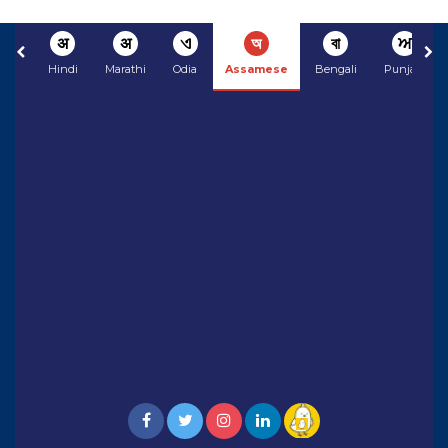
अ
अ
ଏ
অ
বা
ਅ
Hindi
Marathi
Odia
Assamese
Bengali
Punjabi