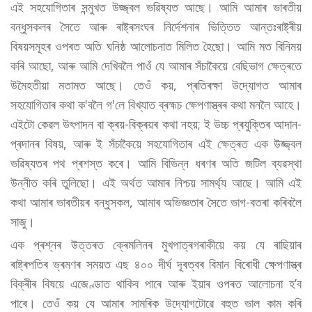
এই সহযোগিতাৰ সন্মুখত উজ্জ্বল ভৱিষ্যত আছে। আমি আমাৰ ভাৰতীয়
বন্ধুসকলৰ সৈতে আৰু ৰাষ্ট্ৰসংঘৰ নিৰ্দেশনাৰ ভিত্তিত আন্তঃৰাষ্ট্ৰীয়
বিষয়সমূহৰ ওপৰত অতি ঘনিষ্ঠ আলোচনাত মিলিত হৈছো। আমি মত বিনিময়
কৰি আছো, আৰু আমি দেখিবলৈ পাওঁ যে আমাৰ সঁচাকৈয়ে বেছিভাগ ক্ষেত্ৰতে
উমৈহতীয়া মতামত আছে। তেওঁ কয়, প্ৰতিৰক্ষা উদ্যোগত আমাৰ
সহযোগিতাৰ কথা ক'বলৈ গ'লে বিখ্যাত ব্ৰহ্মচ ক্ষেপণাস্ত্ৰৰ কথা মনলৈ আহে।
এইটো কেৱল উৎপাদন বা ক্ৰয়-বিক্ৰয়ৰ কথা নহয়; ই উচ্চ প্ৰযুক্তিৰ আদান-
প্ৰদানৰ বিষয়, আৰু ই সঁচাকৈয়ে সহযোগিতাৰ এই ক্ষেত্ৰত এক উজ্জ্বল
ভৱিষ্যতৰ পথ প্ৰশস্ত কৰে। আমি বিভিন্ন ধৰণৰ অতি জটিল ব্যৱস্থা
উন্নীত কৰি তুলিছো। এই অৰ্থত আমাৰ নিশ্চয় সামৰ্থ্য আছে। আমি এই
কথা আমাৰ ভাৰতীয়ৰ বন্ধুসকল, আমাৰ অভিজ্ঞতাৰ সৈতে ভাগ-বতৰা কৰিবলৈ
সাজু।
এক প্ৰশ্নৰ উত্তৰত ক্ৰেমলিনৰ মুখপাত্ৰগৰাকীয়ে কয় যে ৰাছিয়াৰ
ৰাষ্ট্ৰপতিৰ ভ্ৰমণৰ সময়ত এছ ৪০০ দীৰ্ঘ দূৰত্বৰ বিমান বিৰোধী ক্ষেপণাস্ত্ৰ
বিক্ৰীৰ বিষয়ে এজেণ্ডাত থাকিব পাৰে আৰু ইয়াৰ ওপৰত আলোচনা হ’ব
পাৰে। তেওঁ কয় যে আমাৰ সামৰিক উদ্যোগটোৱে বহুত ভাল কাম কৰি