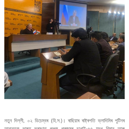
নতুন দিল্লী, ০২ ডিচেম্বৰ (হি.স.)। ৰাছিয়াৰ ৰাষ্ট্ৰপতি ভ্লাদিমিৰ পুটিনৰ
আগন্তুক ভাৰত ভ্ৰমণত পঞ্চম প্ৰজন্মৰ চুখোই-৫৭ যুদ্ধ বিমান আৰু