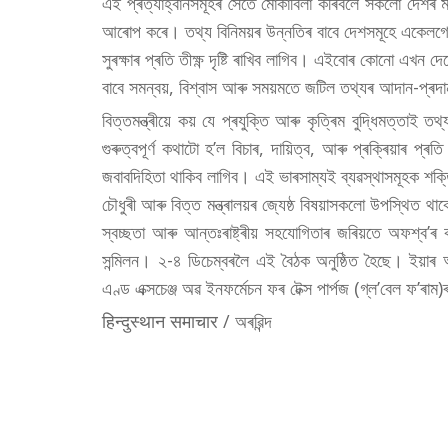
এই প্ৰত্যাহ্বানসমূহৰ সৈতে মোকাবিলা কৰিবলৈ সকলো দেশৰ মাজ
আৰোপ কৰে। তথ্য বিনিময়ৰ উন্নতিৰ বাবে দেশসমূহে একেলগে
সুৰক্ষাৰ প্ৰতি তীক্ষ্ণ দৃষ্টি ৰাখিব লাগিব। এইবোৰ কোনো এখন
বাবে সমন্বয়, বিশ্বাস আৰু সময়মতে জটিল তথ্যৰ আদান-প্ৰদ
বিত্তমন্ত্ৰীয়ে কয় যে প্ৰযুক্তি আৰু কৃত্ৰিম বুদ্ধিমত্তাই 
গুৰুত্বপূৰ্ণ কথাটো হ’ল বিচাৰ, দায়িত্ব, আৰু প্ৰক্ৰিয়াৰ
জবাবদিহিতা থাকিব লাগিব। এই ভাৰসাম্যই ব্যৱস্থাসমূহক শক্তি 
চৌধুৰী আৰু বিত্ত মন্ত্ৰালয়ৰ জ্যেষ্ঠ বিষয়াসকলো উপস্থিত থ
স্বচ্ছতা আৰু আন্তঃৰাষ্ট্ৰীয় সহযোগিতাৰ জৰিয়তে অফশ্ব’ৰ ক
সন্মিলন। ২-৪ ডিচেম্বৰলৈ এই বৈঠক অনুষ্ঠিত হৈছে। ইয়াৰ আ
এণ্ড এক্সচেঞ্জ অৱ ইনফৰ্মেচন ফৰ টেক্স পাৰ্পজ (গ্ল’বেল ফ’ৰাম)
हिन्दुस्थान समाचार / অৰৱিন্দ