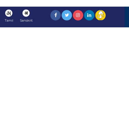
அ
अ
Tamil
Sanskrit