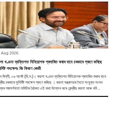
 Aug 2026
়লা খণ্ডত ব্যক্তিগত বিনিয়োগক প্ৰসাৰিত কৰাৰ বাবে চৰকাৰে গ্ৰহণ কৰিছে
িৰ্দিষ্ট পদক্ষেপঃ জি কিষাণ ৰেড্ডী
 ০৬ আগষ্ট (হি.স.)। কয়লা খণ্ডত ব্যক্তিগত বিনিয়োগক প্ৰসাৰিত কৰাৰ বাবে
্দ্ৰীয় চৰকাৰে সুনিৰ্দিষ্ট পদক্ষেপ গ্ৰহণ কৰিছে । কয়লা মন্ত্ৰালয়ৰ সৈতে সংযুক্ত সংসদ
্যৰ পৰামৰ্শদাতা সমিতিৰ বৈঠকত এই কথা উল্লেখ কৰে কেন্দ্ৰীয় কয়লা আৰু খনি ..