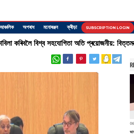
আঞ্চলিক
অপৰাধ
মনোৰঞ্জন
ক্ৰীড়া
SUBSCRIPTION LOGIN
বিলা কৰিবলৈ বিশ্ব সহযোগিতা অতি প্ৰয়োজনীয়: বিত্তমন্ত
WhatsApp
R
06
ভা