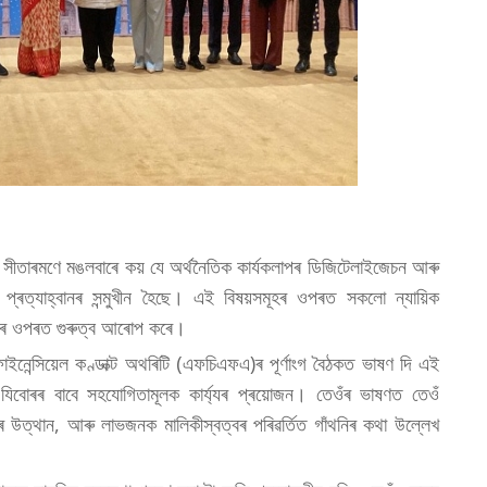
িৰ্মলা সীতাৰমণে মঙলবাৰে কয় যে অৰ্থনৈতিক কাৰ্যকলাপৰ ডিজিটেলাইজেচন আৰু
ুন প্ৰত্যাহ্বানৰ সন্মুখীন হৈছে। এই বিষয়সমূহৰ ওপৰত সকলো ন্যায়িক
়তাৰ ওপৰত গুৰুত্ব আৰোপ কৰে।
ফাইনেন্সিয়েল কণ্ডাক্ট অথৰিটি (এফচিএফএ)ৰ পূৰ্ণাংগ বৈঠকত ভাষণ দি এই
যিবোৰৰ বাবে সহযোগিতামূলক কাৰ্য্যৰ প্ৰয়োজন। তেওঁৰ ভাষণত তেওঁ
ৰীৰ উত্থান, আৰু লাভজনক মালিকীস্বত্বৰ পৰিৱৰ্তিত গাঁথনিৰ কথা উল্লেখ