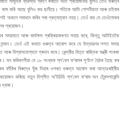
ত সামূহিক ব্যৱস্থা গ্ৰহণ কৰাটো অতি প্ৰয়োজনীয় বুলিও তেওঁ গুৰুত্ব
 কাম কৰি আছে বুলিও কয় ছানীয়ে। গতিকে আমি গোপনীয়তা আৰু চাইবাৰ
 দেশেই অকলে সমাধান কৰিব পৰা প্ৰত্যাহ্বান নহয়। তেওঁ কয় যে তেওঁলোকৰ
ানৰ প্ৰয়োজন।
তথ্যৰ সময়মতে আৰু কাৰ্যক্ষম প্ৰক্ৰিয়াকৰণত সহায় কৰে, কিন্তু আটাইতকৈ
 প্ৰতি সন্মান। তেওঁ এই কথাত গুৰুত্ব আৰোপ কৰে যে উদ্ভাৱনৰ লগত সদায়
আৰু বিশ্বাসযোগ্যতা প্ৰদান কৰে। কেন্দ্ৰীয় বিত্ত ৰাজ্যিক মন্ত্ৰী পংকজ
াকে। মন কৰিবলগীয়া যে ১৮ সংখ্যক গ্ল’বেল ফ’ৰামৰ পূৰ্ণাংগ বৈঠক হৈছে কৰ
ৰ ফাঁকিৰ বিৰুদ্ধে যুঁজ দিয়াৰ ওপৰত গুৰুত্ব আৰোপ কৰা আন্তঃৰাষ্ট্ৰীয়
য়োজন কৰিছে নতুন দিল্লীত অ’ইচিডি গ্ল’বেল ফ’ৰাম অন ট্ৰেন্সপাৰেন্সি
ৰ দ্বাৰা।