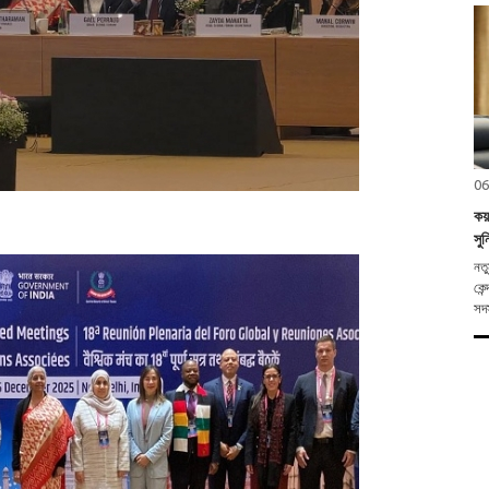
06
কয
সুন
নতুন দিল্লী,
কেন
সদস