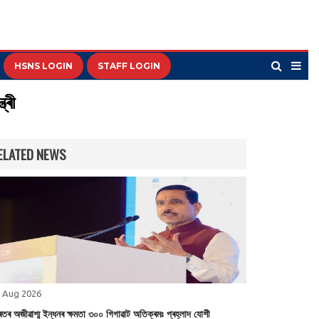
HSNS LOGIN
STAFF LOGIN
্ৰী
ELATED NEWS
 Aug 2026
ৰতৰ অজীৱাশ্ম ইন্ধনৰ ক্ষমতা ৩০০ গিগাৱাট অতিক্ৰমঃ প্ৰহ্লাদ যোশী