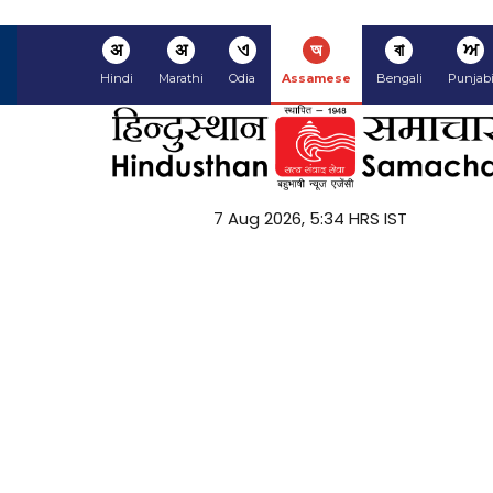
अ
अ
ଏ
অ
বা
ਅ
Hindi
Marathi
Odia
Assamese
Bengali
Punjab
7 Aug 2026, 5:34 HRS IST