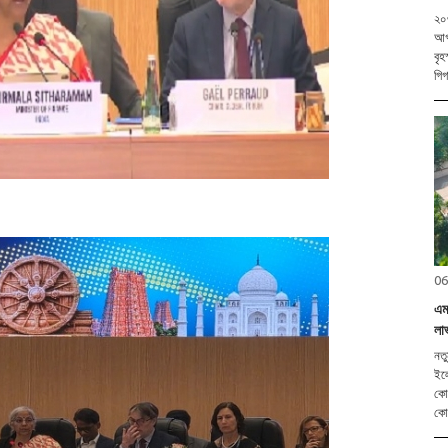
২০৩
আগষ্ট (হি.স.)। কেন্দ্ৰীয় নৱ আৰু নবীকৰণয
বৃহ
গিগ
06
এমভ
লা
নতুন দিল্লী
ইলে
কোম
কোম