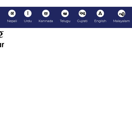
अ
ا
ಆ
ఆ
આ
A
എ
i
Nepali
Urdu
Kannada
Telugu
Gujrati
English
Malayalam