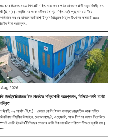
০ চনৰ ভিতৰত ৫০০ গিগাৱাট শক্তি লাভ কৰাৰ পথত ভাৰত–যোশী নতুন দিল্লী, ০৬
োগ্য শক্তি মন্ত্ৰী প্ৰহ্লাদ যোশীয়ে
স্পতিবাৰে কয় যে ভাৰতৰ অজীৱাশ্ম ইন্ধন ভিত্তিক বিদ্যুৎ উৎপাদন ক্ষমতাই ৩০০
াৱাটৰ সীমা অতিক্ৰম..
 Aug 2026
ি ইলেক্ট্ৰ’চিষ্টেমছে ষ্টক মাৰ্কেটত শক্তিশালী আত্মপ্ৰকাশ, বিনিয়োগকাৰী যথেষ্ট
ভান্বিত
, ০৬ আগষ্ট (হি.স.)। ৰেলৱে ৰোলিং ষ্টকত ব্যৱহৃত বৈদ্যুতিক আৰু শক্তি
ক্ট্ৰনিকছ সঁজুলিৰ ডিজাইন, ডেভেলপমেণ্ট, এছেম্বলি, আৰু নিৰ্মাণৰ কামত নিয়োজিত
্পানী এমভি ইলেক্ট্ৰ’চিষ্টেমছৰ শ্বেয়াৰ আজি ষ্টক মাৰ্কেটত শক্তিশালীভাৱে মুকলি হয়।
্পা..