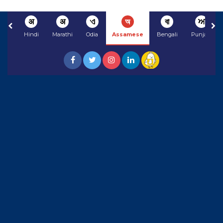
अ
अ
ଏ
অ
বা
ਅ
Hindi
Marathi
Odia
Assamese
Bengali
Punjabi