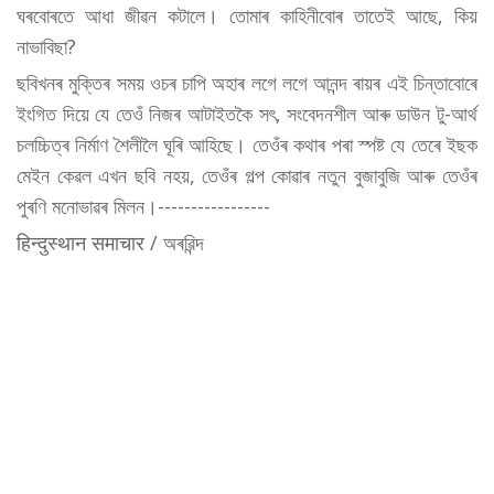
ঘৰবোৰতে আধা জীৱন কটালে। তোমাৰ কাহিনীবোৰ তাতেই আছে, কিয়
নাভাবিছা?
ছবিখনৰ মুক্তিৰ সময় ওচৰ চাপি অহাৰ লগে লগে আনন্দ ৰায়ৰ এই চিন্তাবোৰে
ইংগিত দিয়ে যে তেওঁ নিজৰ আটাইতকৈ সৎ, সংবেদনশীল আৰু ডাউন টু-আৰ্থ
চলচ্চিত্ৰ নিৰ্মাণ শৈলীলৈ ঘূৰি আহিছে। তেওঁৰ কথাৰ পৰা স্পষ্ট যে তেৰে ইছক
মেইন কেৱল এখন ছবি নহয়, তেওঁৰ গল্প কোৱাৰ নতুন বুজাবুজি আৰু তেওঁৰ
পুৰণি মনোভাৱৰ মিলন।-----------------
हिन्दुस्थान समाचार / অৰৱিন্দ