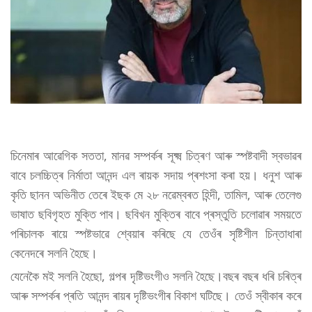
চিনেমাৰ আৱেগিক সততা, মানৱ সম্পৰ্কৰ সূক্ষ্ম চিত্ৰণ আৰু স্পষ্টবাদী স্বভাৱৰ
বাবে চলচ্চিত্ৰ নিৰ্মাতা আনন্দ এল ৰায়ক সদায় প্ৰশংসা কৰা হয়। ধনুশ আৰু
কৃতি ছানন অভিনীত তেৰে ইছক মে ২৮ নৱেম্বৰত হিন্দী, তামিল, আৰু তেলেগু
ভাষাত ছবিগৃহত মুক্তি পাব। ছবিখন মুক্তিৰ বাবে প্ৰস্তুতি চলোৱাৰ সময়তে
পৰিচালক ৰায়ে স্পষ্টভাৱে শ্বেয়াৰ কৰিছে যে তেওঁৰ সৃষ্টিশীল চিন্তাধাৰা
কেনেদৰে সলনি হৈছে।
যেনেকৈ মই সলনি হৈছো, গল্পৰ দৃষ্টিভংগীও সলনি হৈছে।বছৰ বছৰ ধৰি চৰিত্ৰ
আৰু সম্পৰ্কৰ প্ৰতি আনন্দ ৰায়ৰ দৃষ্টিভংগীৰ বিকাশ ঘটিছে। তেওঁ স্বীকাৰ কৰে