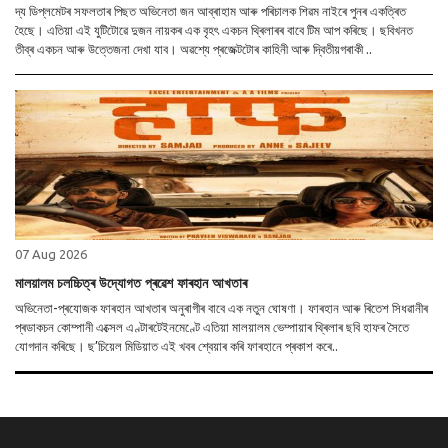
দ্য ডিপ্লমেটৰ সফলতাৰ পিছত অভিনেতা জন আব্ৰাহাম আৰু পৰিচালক শিৱম নাইৰে পুনৰ একত্ৰিত
হৈছে। এতিয়া এই যুটিটোৱে দুজন নায়কৰ এক বৃহৎ একচন থ্ৰিলাৰৰ বাবে টিম আপ কৰিছে। ছবিখনত
তীব্ৰ একচন আৰু উত্তেজনা দেখা যাব। অৱশ্যে প্ৰজেক্টটোৰ কাহিনী আৰু দ্বিতীয়গৰাকী ..
07 Aug 2026
মালয়ালম চলচ্চিত্ৰ উদ্যোগত প্ৰৱেশ ফাৰহান আখতাৰ
অভিনেতা-প্ৰযোজক ফাৰহান আখতাৰ অনুৰাগীৰ বাবে এক নতুন ঘোষণা। ফাৰহান আৰু ৰিতেশ সিধৱানীৰ
প্ৰডাকচন কোম্পানী এক্সেল এণ্টাৰটেইনমেণ্টে এতিয়া মালয়ালম ভেম্পায়াৰ থ্ৰিলাৰ ছবি হাফৰ সৈতে
যোগদান কৰিছে। ছ’চিয়েল মিডিয়াত এই খবৰ শ্বেয়াৰ কৰি ফাৰহানে প্ৰকাশ কৰে..