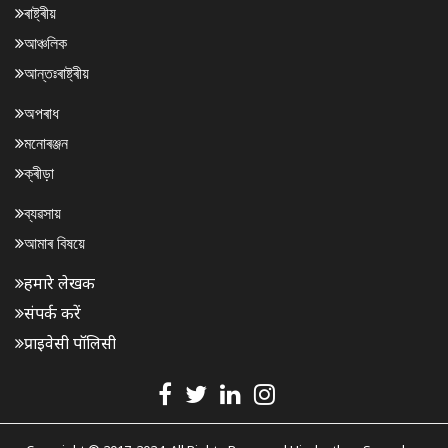
ৰাষ্ট্ৰীয়
আঞ্চলিক
আন্তঃৰাষ্ট্ৰীয়
অপৰাধ
মনোৰঞ্জন
ক্ৰীড়া
ব্যৱসায়
আমাৰ বিষয়ে
हमारे लेखक
संपर्क करें
प्राइवेसी पॉलिसी