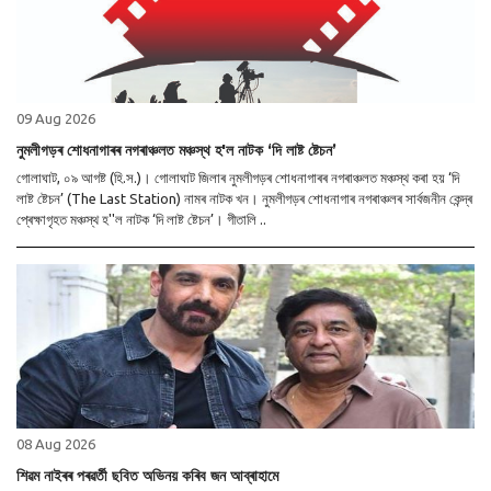
09 Aug 2026
নুমলীগড়ৰ শোধনাগাৰৰ নগৰাঞ্চলত মঞ্চস্থ হ'ল নাটক ‘দি লাষ্ট ষ্টেচন’
গোলাঘাট, ০৯ আগষ্ট (হি.স.)। গোলাঘাট জিলাৰ নুমলীগড়ৰ শোধনাগাৰৰ নগৰাঞ্চলত মঞ্চস্থ কৰা হয় ‘দি
লাষ্ট ষ্টেচন’ (The Last Station) নামৰ নাটক খন। নুমলীগড়ৰ শোধনাগাৰ নগৰাঞ্চলৰ সাৰ্বজনীন কেন্দ্ৰ
প্ৰেক্ষাগৃহত মঞ্চস্থ হ''ল নাটক ‘দি লাষ্ট ষ্টেচন’। গীতালি ..
08 Aug 2026
শিৱম নাইৰৰ পৰৱৰ্তী ছবিত অভিনয় কৰিব জন আব্ৰাহামে