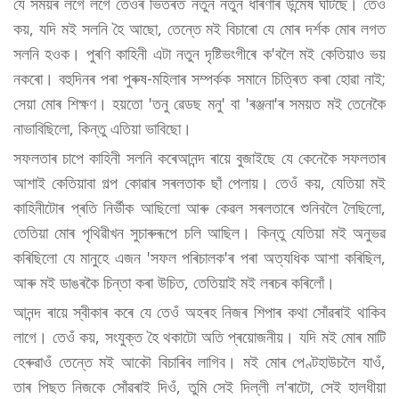
যে সময়ৰ লগে লগে তেওঁৰ ভিতৰত নতুন নতুন ধাৰণাৰ উন্মেষ ঘটিছে। তেওঁ
কয়, যদি মই সলনি হৈ আছো, তেন্তে মই বিচাৰো যে মোৰ দৰ্শক মোৰ লগত
সলনি হওক। পুৰণি কাহিনী এটা নতুন দৃষ্টিভংগীৰে ক'বলৈ মই কেতিয়াও ভয়
নকৰো। বহুদিনৰ পৰা পুৰুষ-মহিলাৰ সম্পৰ্কক সমানে চিত্ৰিত কৰা হোৱা নাই;
সেয়া মোৰ শিক্ষণ। হয়তো 'তনু ৱেডছ মনু' বা 'ৰঞ্জনা'ৰ সময়ত মই তেনেকৈ
নাভাবিছিলো, কিন্তু এতিয়া ভাবিছো।
সফলতাৰ চাপে কাহিনী সলনি কৰেআনন্দ ৰায়ে বুজাইছে যে কেনেকৈ সফলতাৰ
আশাই কেতিয়াবা গল্প কোৱাৰ সৰলতাক ছাঁ পেলায়। তেওঁ কয়, যেতিয়া মই
কাহিনীটোৰ প্ৰতি নিৰ্ভীক আছিলো আৰু কেৱল সৰলতাৰে শুনিবলৈ লৈছিলো,
তেতিয়া মোৰ পৃথিৱীখন সুচাৰুৰূপে চলি আছিল। কিন্তু যেতিয়া মই অনুভৱ
কৰিছিলো যে মানুহে এজন 'সফল পৰিচালক'ৰ পৰা অত্যধিক আশা কৰিছিল,
আৰু মই ডাঙৰকৈ চিন্তা কৰা উচিত, তেতিয়াই মই লৰচৰ কৰিলোঁ।
আনন্দ ৰায়ে স্বীকাৰ কৰে যে তেওঁ অহৰহ নিজৰ শিপাৰ কথা সোঁৱৰাই থাকিব
লাগে। তেওঁ কয়, সংযুক্ত হৈ থকাটো অতি প্ৰয়োজনীয়। যদি মই মোৰ মাটি
হেৰুৱাওঁ তেন্তে মই আকৌ বিচাৰিব লাগিব। মই মোৰ পেণ্টহাউচলৈ যাওঁ,
তাৰ পিছত নিজকে সোঁৱৰাই দিওঁ, তুমি সেই দিল্লী ল'ৰাটো, সেই হালধীয়া