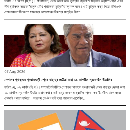
ৰিয়াধ, ০৭ আগষ্ট (হি.স.)। পাকিস্তান, চৌদি আৰব আৰু তুৰস্কই শুকুৰবাৰে মক্কাত অনুষ্ঠিত হোৱা এখন
শীৰ্ষ সন্মিলনৰ সময়ত “মক্কা যৌথ প্ৰতিৰক্ষা চুক্তি”ত স্বাক্ষৰ কৰে। এই চুক্তিৰ লক্ষ্য হৈছে তিনিওখন
দেশৰ মাজত যিকোনো সম্ভাৱ্য আগ্ৰাসনৰ বিৰুদ্ধে সামূহিক নিৰাপ..
07 Aug 2026
নেপালৰ প্ৰাক্তন প্ৰধানমন্ত্ৰী শ্বেৰ বাহাদুৰ দেউৱা অহা ১১ আগষ্টত স্বদেশলৈ উভতিব
কাঠমাণ্ডু, ০৭ আগষ্ট (হি.স.)। সম্প্ৰতি নিৰ্বাসিত নেপালৰ প্ৰাক্তন প্ৰধানমন্ত্ৰী শ্বেৰ বাহাদুৰ দেউৱা অহা
১১ আগষ্টত স্বদেশলৈ উভতি অহাৰ কথা। এই তথ্য সংবাদ মাধ্যমলৈ প্ৰেৰণ কৰা ইমেইলযোগে স্বয়ং
দেউৱাই প্ৰদান কৰিছে। অৱশ্যে তেওঁৰ পত্নী তথা প্ৰাক্তন বৈদেশিক..