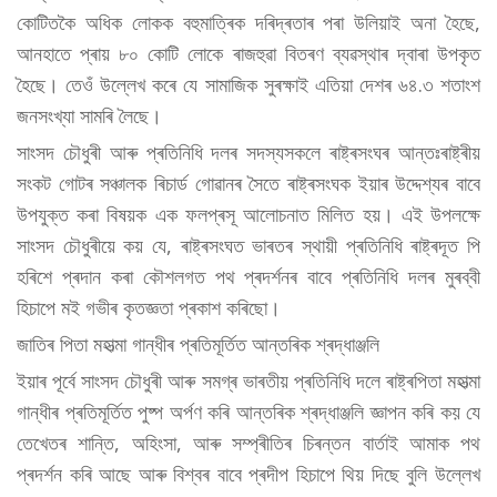
কোটিতকৈ অধিক লোকক বহুমাত্ৰিক দৰিদ্ৰতাৰ পৰা উলিয়াই অনা হৈছে,
আনহাতে প্ৰায় ৮০ কোটি লোকে ৰাজহুৱা বিতৰণ ব্যৱস্থাৰ দ্বাৰা উপকৃত
হৈছে। তেওঁ উল্লেখ কৰে যে সামাজিক সুৰক্ষাই এতিয়া দেশৰ ৬৪.৩ শতাংশ
জনসংখ্যা সামৰি লৈছে।
সাংসদ চৌধুৰী আৰু প্ৰতিনিধি দলৰ সদস্যসকলে ৰাষ্ট্ৰসংঘৰ আন্তঃৰাষ্ট্ৰীয়
সংকট গোটৰ সঞ্চালক ৰিচাৰ্ড গোৱানৰ সৈতে ৰাষ্ট্ৰসংঘক ইয়াৰ উদ্দেশ্যৰ বাবে
উপযুক্ত কৰা বিষয়ক এক ফলপ্ৰসূ আলোচনাত মিলিত হয়। এই উপলক্ষে
সাংসদ চৌধুৰীয়ে কয় যে, ৰাষ্ট্ৰসংঘত ভাৰতৰ স্থায়ী প্ৰতিনিধি ৰাষ্ট্ৰদূত পি
হৰিশে প্ৰদান কৰা কৌশলগত পথ প্ৰদৰ্শনৰ বাবে প্ৰতিনিধি দলৰ মুৰব্বী
হিচাপে মই গভীৰ কৃতজ্ঞতা প্ৰকাশ কৰিছো।
জাতিৰ পিতা মহাত্মা গান্ধীৰ প্ৰতিমূৰ্তিত আন্তৰিক শ্ৰদ্ধাঞ্জলি
ইয়াৰ পূৰ্বে সাংসদ চৌধুৰী আৰু সমগ্ৰ ভাৰতীয় প্ৰতিনিধি দলে ৰাষ্ট্ৰপিতা মহাত্মা
গান্ধীৰ প্ৰতিমূৰ্তিত পুষ্প অৰ্পণ কৰি আন্তৰিক শ্ৰদ্ধাঞ্জলি জ্ঞাপন কৰি কয় যে
তেখেতৰ শান্তি, অহিংসা, আৰু সম্প্ৰীতিৰ চিৰন্তন বাৰ্তাই আমাক পথ
প্ৰদৰ্শন কৰি আছে আৰু বিশ্বৰ বাবে প্ৰদীপ হিচাপে থিয় দিছে বুলি উল্লেখ