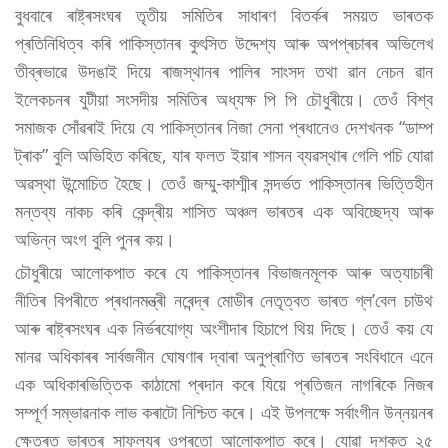
বুধবাৰে ৰাষ্ট্ৰসংঘৰ তৃতীয় সমিতিৰ সাধাৰণ বিতৰ্কৰ সময়ত ভাৰতক
প্ৰতিনিধিত্ব কৰি পাকিস্তানৰ কুৎসিত উদ্দেশ্য আৰু অপপ্ৰচাৰৰ অভিলেখ
তীব্ৰভাৱে উদঙাই দিয়ে ৰাজস্থানৰ পালিৰ সাংসদ তথা ৱান নেচন ৱান
ইলেকচনৰ যুটীয়া সংসদীয় সমিতিৰ অধ্যক্ষ পি পি চৌধুৰীয়ে। তেওঁ বিশ্ব
সমাজক সোঁৱৰাই দিয়ে যে পাকিস্তানৰ নিজা সেনা প্ৰধানেও দেশখনক “ডাম্প
ট্ৰাক” বুলি অভিহিত কৰিছে, যাৰ ফলত ইয়াৰ শাসন ব্যৱস্থাৰ গেলি পচি যোৱা
অৱস্থা উন্মোচিত হৈছে। তেওঁ জম্মু-কাশ্মীৰ সন্দৰ্ভত পাকিস্তানৰ ভিত্তিহীন
মন্তব্য নাকচ কৰি কেন্দ্ৰীয় শাসিত অঞ্চল ভাৰতৰ এক অবিচ্ছেদ্য আৰু
অভিন্ন অংগ বুলি পুনৰ কয়।
চৌধুৰীয়ে আলোকপাত কৰে যে পাকিস্তানৰ বিভাজনমূলক আৰু অত্যাচাৰী
নীতিৰ বিপৰীতে প্ৰধানমন্ত্ৰী নৰেন্দ্ৰ মোডীৰ নেতৃত্বত ভাৰত গ্ল’বেল চাউথ
আৰু ৰাষ্ট্ৰসংঘৰ এক নিৰ্ভৰযোগ্য অংশীদাৰ হিচাপে থিয় দিছে। তেওঁ কয় যে
মানৱ অধিকাৰৰ সাৰ্বজনীন ঘোষণাৰ দ্বাৰা অনুপ্ৰাণিত ভাৰতৰ সংবিধানে এনে
এক অধিকাৰভিত্তিক কাঠামো প্ৰদান কৰে যিয়ে প্ৰতিজন নাগৰিকে নিজৰ
সম্পূৰ্ণ সম্ভাৱনাক লাভ কৰাটো নিশ্চিত কৰে। এই উপলক্ষে সৰ্বাংগীন উন্নয়নৰ
ক্ষেত্ৰত ভাৰতৰ সাফল্যৰ ওপৰতো আলোকপাত কৰে। যোৱা দশকত ২৫