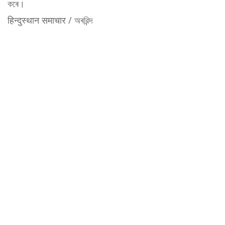
কৰে।
हिन्दुस्थान समाचार / অৰৱিন্দ