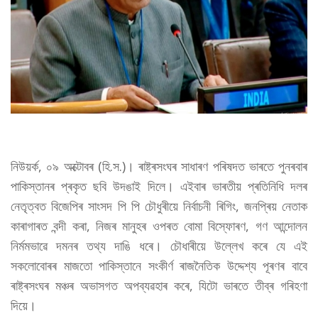
নিউয়ৰ্ক, ০৯ অক্টোবৰ (হি.স.)। ৰাষ্ট্ৰসংঘৰ সাধাৰণ পৰিষদত ভাৰতে পুনৰবাৰ
পাকিস্তানৰ প্ৰকৃত ছবি উদঙাই দিলে। এইবাৰ ভাৰতীয় প্ৰতিনিধি দলৰ
নেতৃত্বত বিজেপিৰ সাংসদ পি পি চৌধুৰীয়ে নিৰ্বাচনী ৰিগিং, জনপ্ৰিয় নেতাক
কাৰাগাৰত বন্দী কৰা, নিজৰ মানুহৰ ওপৰত বোমা বিস্ফোৰণ, গণ আন্দোলন
নিৰ্মমভাৱে দমনৰ তথ্য দাঙি ধৰে। চৌধাৰীয়ে উল্লেখ কৰে যে এই
সকলোবোৰৰ মাজতো পাকিস্তানে সংকীৰ্ণ ৰাজনৈতিক উদ্দেশ্য পূৰণৰ বাবে
ৰাষ্ট্ৰসংঘৰ মঞ্চৰ অভাসগত অপব্যৱহাৰ কৰে, যিটো ভাৰতে তীব্ৰ গৰিহণা
দিয়ে।