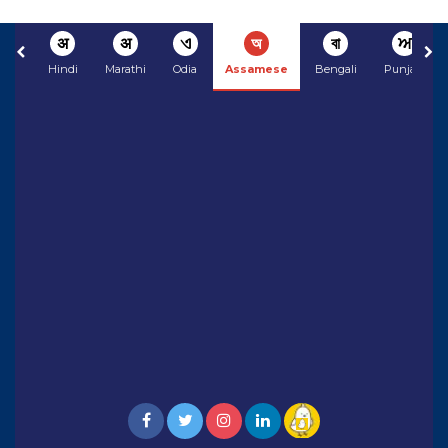
अ
अ
ଏ
অ
বা
ਅ
Hindi
Marathi
Odia
Assamese
Bengali
Punjabi