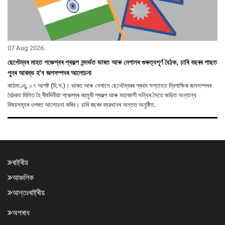
07 Aug 2026
ছেপ্টেম্বৰ মাহত পঞ্চেশ্বৰ প্ৰকল্প সন্দৰ্ভত ভাৰত আৰু নেপালৰ গুৰুত্বপূৰ্ণ বৈঠক, চাৰি বছৰৰ পাছত
পুনৰ আৰম্ভ হ’ব জলসম্পদৰ আলোচনা
কাঠমাণ্ডু, ০৭ আগষ্ট (হি.স.)। ভাৰত আৰু নেপালে ছেপ্টেম্বৰৰ প্ৰথম সপ্তাহত দ্বিপাক্ষিক জলসম্পদৰ
বৈঠকত মিলিত হৈ দীৰ্ঘদিনীয়া পঞ্চেশ্বৰ বহুমুখী প্ৰকল্প আৰু মহাকালী সন্ধিৰ সৈতে জড়িত অন্যান্য
বিষয়সমূহৰ ওপৰত আলোচনা কৰিব। চাৰি বছৰৰ ব্যৱধানৰ অন্তত অনুষ্ঠিত..
ৰাষ্ট্ৰীয়
আঞ্চলিক
আন্তঃৰাষ্ট্ৰীয়
অপৰাধ