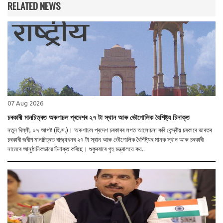
RELATED NEWS
07 Aug 2026
চৰকাৰী মানচিত্ৰত অৰুণাচল প্ৰদেশৰ ২৭ টা স্থান আৰু ভৌগোলিক বৈশিষ্ট্য চিনাক্ত
নতুন দিল্লী, ০৭ আগষ্ট (হি.স.)। অৰুণাচল প্ৰদেশ চৰকাৰৰ লগত আলোচনা কৰি কেন্দ্ৰীয় চৰকাৰে ভাৰতৰ
চৰকাৰী জৰীপ মানচিত্ৰত ৰাজ্যখনৰ ২৭ টা স্থান আৰু ভৌগোলিক বৈশিষ্ট্যৰ মানক স্থান আৰু চৰকাৰী
নামেৰে আনুষ্ঠানিকভাৱে চিনাক্ত কৰিছে। শুকুৰবাৰে গৃহ মন্ত্ৰালয়ে কয়..