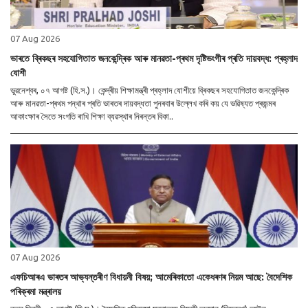
07 Aug 2026
ভাৰতে ব্ৰিকছৰ সহযোগিতাত জনকেন্দ্ৰিক আৰু মানৱতা-প্ৰথম দৃষ্টিভংগীৰ প্ৰতি দায়বদ্ধ: প্ৰহ্লাদ
যোশী
ভুৱনেশ্বৰ, ০৭ আগষ্ট (হি.স.)। কেন্দ্ৰীয় শিক্ষামন্ত্ৰী প্ৰহ্লাদ যোশীয়ে ব্ৰিকছৰ সহযোগিতাত জনকেন্দ্ৰিক
আৰু মানৱতা-প্ৰথম পন্থাৰ প্ৰতি ভাৰতৰ দায়বদ্ধতা পুনৰবাৰ উল্লেখ কৰি কয় যে ভৱিষ্যত প্ৰজন্মৰ
আকাংক্ষাৰ সৈতে সংগতি ৰাখি শিক্ষা ব্যৱস্থাৰ নিৰন্তৰ বিকা..
07 Aug 2026
এফচিআৰএ ভাৰতৰ আভ্যন্তৰীণ বিধায়নী বিষয়; আমেৰিকাতো একেধৰণৰ নিয়ম আছে: বৈদেশিক
পৰিক্ৰমা মন্ত্ৰালয়