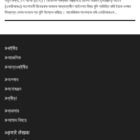
নতুন দিল্লী, ০৭ আগষ্ট (হি.স.)। বৈদেশিক পৰিক্ৰমা মন্ত্ৰালয়ে বিদেশী অৱদান (নিয়ন্ত্ৰণ) আইন
(এফচিআৰএ) সংশোধনী বিধেয়কক ভাৰতৰ আভ্যন্তৰীণ আইনগত বিষয় বুলি অভিহিত কৰি ইয়াৰ ওপৰত
সিদ্ধান্ত দেশৰ সংসদে লয় বুলি উল্লেখ কৰিছে। আমেৰিকাৰ সাংসদকে ধৰি এফচিআৰএৰ ..
ৰাষ্ট্ৰীয়
আঞ্চলিক
আন্তঃৰাষ্ট্ৰীয়
অপৰাধ
মনোৰঞ্জন
ক্ৰীড়া
ব্যৱসায়
আমাৰ বিষয়ে
हमारे लेखक