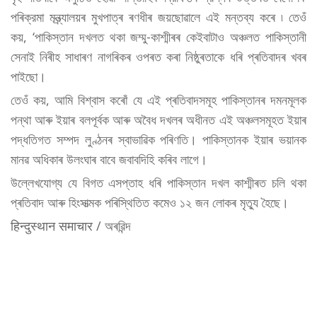
পৰিক্রমা মন্ত্র্যালয়ৰ মুখপাত্ৰ ৰণধীৰ জয়ছোৱালে এই মন্তব্য কৰে ৷ তেওঁ
কয়, ‘পাকিস্তান দখলত থকা জম্মু-কাশ্মীৰৰ কেইবাটাও অঞ্চলত পাকিস্তানী
সেনাই নিৰীহ সাধাৰণ নাগৰিকৰ ওপৰত কৰা নিষ্ঠুৰতাকে ধৰি প্ৰতিবাদৰ খবৰ
পাইছো।
তেওঁ কয়, আমি বিশ্বাস কৰোঁ যে এই প্ৰতিবাদসমূহ পাকিস্তানৰ দমনমূলক
পন্থা আৰু ইয়াৰ বলপূৰ্বক আৰু অবৈধ দখলৰ অধীনত এই অঞ্চলসমূহত ইয়াৰ
পদ্ধতিগত সম্পদ লুণ্ঠনৰ স্বাভাৱিক পৰিণতি। পাকিস্তানক ইয়াৰ ভয়ানক
মানৱ অধিকাৰ উলংঘাৰ বাবে জবাবদিহি কৰিব লাগে।
উল্লেখযোগ্য যে বিগত এসপ্তাহ ধৰি পাকিস্তান দখল কাশ্মীৰত চলি থকা
প্ৰতিবাদ আৰু হিংসাত্মক পৰিস্থিতিত কমেও ১২ জন লোকৰ মৃত্যু হৈছে।
हिन्दुस्थान समाचार / অৰৱিন্দ