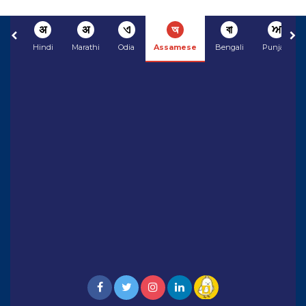
अ
अ
ଏ
অ
বা
ਅ
Hindi
Marathi
Odia
Assamese
Bengali
Punjabi