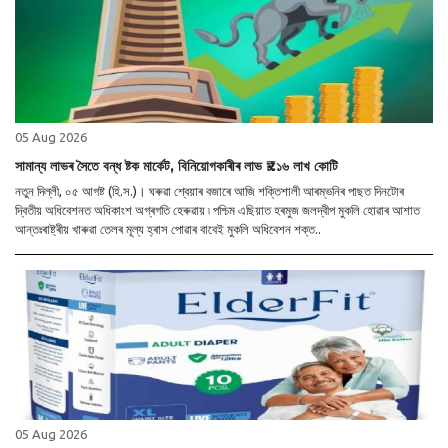
05 Aug 2026
সামান্য লাভৰ সৈতে বন্ধ ষ্টক মাৰ্কেট, বিনিয়োগকাৰীৰ লাভ ₹১.১৬ লাখ কোটি
নতুন দিল্লী, ০৫ আগষ্ট (হি.স.)। ঘৰুৱা শ্বেয়াৰ বজাৰে আজি শক্তিশালী আৰম্ভনিৰ পাছত দিনটোৰ
দ্বিতীয় অধিবেশনত অধিকাংশ অগ্ৰগতি হেৰুৱায় ৷ পশ্চিম এছিয়াত হৰমুজ জলদ্বীপ মুকলি হোৱাৰ আশাত
আন্তঃৰাষ্ট্ৰীয় খাৰুৱা তেলৰ মূল্য হ্ৰাস পোৱাৰ বাবেই মুকলি অধিবেশন শক্ত..
05 Aug 2026