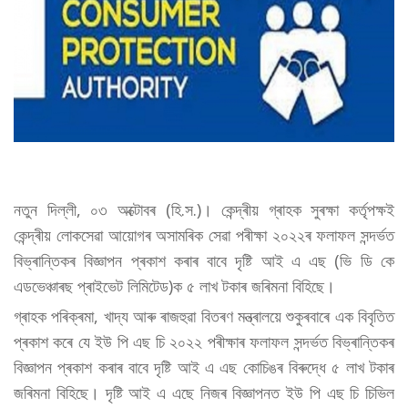
নতুন দিল্লী, ০৩ অক্টোবৰ (হি.স.)। কেন্দ্ৰীয় গ্ৰাহক সুৰক্ষা কৰ্তৃপক্ষই
কেন্দ্ৰীয় লোকসেৱা আয়োগৰ অসামৰিক সেৱা পৰীক্ষা ২০২২ৰ ফলাফল সন্দৰ্ভত
বিভ্ৰান্তিকৰ বিজ্ঞাপন প্ৰকাশ কৰাৰ বাবে দৃষ্টি আই এ এছ (ভি ডি কে
এডভেঞ্চাৰছ প্ৰাইভেট লিমিটেড)ক ৫ লাখ টকাৰ জৰিমনা বিহিছে।
গ্ৰাহক পৰিক্ৰমা, খাদ্য আৰু ৰাজহুৱা বিতৰণ মন্ত্ৰালয়ে শুকুৰবাৰে এক বিবৃতিত
প্ৰকাশ কৰে যে ইউ পি এছ চি ২০২২ পৰীক্ষাৰ ফলাফল সন্দৰ্ভত বিভ্ৰান্তিকৰ
বিজ্ঞাপন প্ৰকাশ কৰাৰ বাবে দৃষ্টি আই এ এছ কোচিঙৰ বিৰুদ্ধে ৫ লাখ টকাৰ
জৰিমনা বিহিছে। দৃষ্টি আই এ এছে নিজৰ বিজ্ঞাপনত ইউ পি এছ চি চিভিল