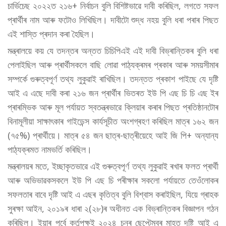
চাৰ্ভিচেছ ২০২২ত ২১৬+ নিৰ্বাচন বুলি বিশিষ্টভাৱে দাবী কৰিছিল, লগতে সফল
প্ৰাৰ্থীৰ নাম আৰু ফটোও লিখিছিল। দাবীটো শুদ্ধ নহয় বুলি ধৰা পৰাৰ পিছত
এই শাস্তি প্ৰদান কৰা হৈছিল।
মন্ত্ৰালয়ে কয় যে তদন্তৰ অন্তত চিচিপিএই এই দাবী বিভ্ৰান্তিকৰ বুলি ধৰা
পেলাইছিল আৰু প্ৰাৰ্থীসকলে বাছি লোৱা পাঠ্যক্ৰমৰ প্ৰকাৰ আৰু সময়সীমাৰ
সম্পৰ্কে গুৰুত্বপূৰ্ণ তথ্য লুকুৱাই ৰাখিছিল। তদন্তত প্ৰকাশ পাইছে যে দৃষ্টি
আই এ এছে দাবী কৰা ২১৬ জন প্ৰাৰ্থীৰ ভিতৰত ইউ পি এছ চি চি এছ ইৰ
প্ৰাৰম্ভিক আৰু মূল পৰ্যায়ত স্বতন্ত্ৰভাৱে ক্লিয়াৰ কৰাৰ পিছত প্ৰতিষ্ঠানটোৰ
বিনামূলীয়া সাক্ষাৎকাৰ গাইডেন্স কাৰ্যসূচীত অংশগ্ৰহণ কৰিছিল মাত্ৰ ১৬২ জন
(৭৫%) প্ৰাৰ্থীয়ে। মাত্ৰ ৫৪ জন ছাত্ৰ-ছাত্ৰীয়েহে আই জি পি+ অন্যান্য
পাঠ্যক্ৰমত নামভৰ্তি কৰিছিল।
মন্ত্ৰালয়ৰ মতে, ইচ্ছাকৃতভাৱে এই গুৰুত্বপূৰ্ণ তথ্য লুকুৱাই ৰখাৰ ফলত প্ৰাৰ্থী
আৰু অভিভাৱকসকলে ইউ পি এছ চি পৰীক্ষাৰ সকলো পৰ্যায়তে তেওঁলোকৰ
সফলতাৰ বাবে দৃষ্টি আই এ এছৰ কৃতিত্ব বুলি বিশ্বাস কৰাইছিল, যিয়ে গ্ৰাহক
সুৰক্ষা আইন, ২০১৯ৰ ধাৰা ২(২৮)ৰ অধীনত এক বিভ্ৰান্তিকৰ বিজ্ঞাপন গঠন
কৰিছিল। ইয়াৰ পূৰ্বে কৰ্তৃপক্ষই ২০২৪ চনৰ ছেপ্টেম্বৰ মাহত দৃষ্টি আই এ