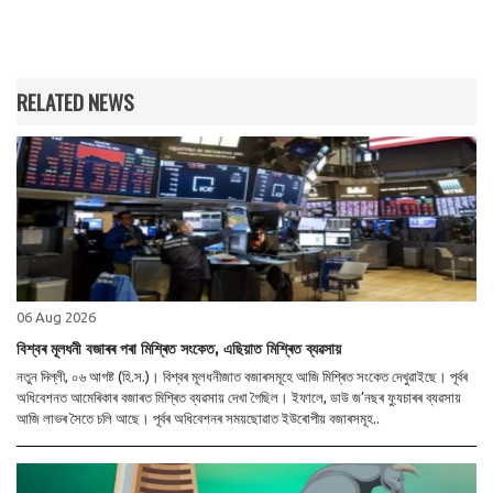
RELATED NEWS
06 Aug 2026
বিশ্বৰ মূলধনী বজাৰৰ পৰা মিশ্ৰিত সংকেত, এছিয়াত মিশ্ৰিত ব্যৱসায়
নতুন দিল্লী, ০৬ আগষ্ট (হি.স.)। বিশ্বৰ মূলধনীজাত বজাৰসমূহে আজি মিশ্ৰিত সংকেত দেখুৱাইছে। পূৰ্বৰ
অধিবেশনত আমেৰিকাৰ বজাৰত মিশ্ৰিত ব্যৱসায় দেখা গৈছিল। ইফালে, ডাউ জ’নছৰ ফ্যুচাৰৰ ব্যৱসায়
আজি লাভৰ সৈতে চলি আছে। পূৰ্বৰ অধিবেশনৰ সময়ছোৱাত ইউৰোপীয় বজাৰসমূহ..