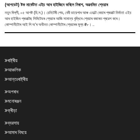
(আপডেট) ষ্টক মাৰ্কেটত এইচ আৰ হাইজিনে কৰিলে নিৰাশ, অৱনমিত শ্বেয়াৰ
নতুন দিল্লী, ০৫ আগষ্ট (হি.স.)। চেনিটেৰী পেড, বেবী ডায়েপাৰ আৰু এডাল্ট কেয়াৰ প্ৰডাক্ট নিৰ্মাতা এইচ
আৰ হাইজিন প্ৰডাক্টছ লিমিটেডৰ শ্বেয়াৰ আজি সামান্য বৃদ্ধিৰে শ্বেয়াৰ বজাৰত প্ৰৱেশ কৰে।
কোম্পানীটোৰ আই পি অ’ৰ অধীনত কোম্পানীটোৰ শ্বেয়াৰৰ মূল্য ₹৮৮। ..
ৰাষ্ট্ৰীয়
আঞ্চলিক
আন্তঃৰাষ্ট্ৰীয়
অপৰাধ
মনোৰঞ্জন
ক্ৰীড়া
ব্যৱসায়
আমাৰ বিষয়ে