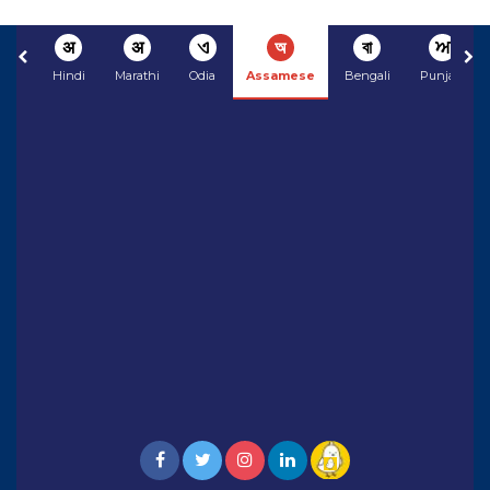
अ
अ
ଏ
অ
বা
ਅ
Hindi
Marathi
Odia
Assamese
Bengali
Punjabi