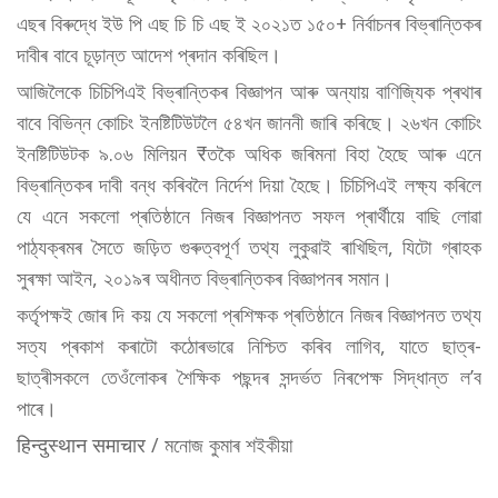
এছৰ বিৰুদ্ধে ইউ পি এছ চি চি এছ ই ২০২১ত ১৫০+ নিৰ্বাচনৰ বিভ্ৰান্তিকৰ
দাবীৰ বাবে চূড়ান্ত আদেশ প্ৰদান কৰিছিল।
আজিলৈকে চিচিপিএই বিভ্ৰান্তিকৰ বিজ্ঞাপন আৰু অন্যায় বাণিজ্যিক প্ৰথাৰ
বাবে বিভিন্ন কোচিং ইনষ্টিটিউটলৈ ৫৪খন জাননী জাৰি কৰিছে। ২৬খন কোচিং
ইনষ্টিটিউটক ৯.০৬ মিলিয়ন ₹তকৈ অধিক জৰিমনা বিহা হৈছে আৰু এনে
বিভ্ৰান্তিকৰ দাবী বন্ধ কৰিবলৈ নিৰ্দেশ দিয়া হৈছে। চিচিপিএই লক্ষ্য কৰিলে
যে এনে সকলো প্ৰতিষ্ঠানে নিজৰ বিজ্ঞাপনত সফল প্ৰাৰ্থীয়ে বাছি লোৱা
পাঠ্যক্ৰমৰ সৈতে জড়িত গুৰুত্বপূৰ্ণ তথ্য লুকুৱাই ৰাখিছিল, যিটো গ্ৰাহক
সুৰক্ষা আইন, ২০১৯ৰ অধীনত বিভ্ৰান্তিকৰ বিজ্ঞাপনৰ সমান।
কৰ্তৃপক্ষই জোৰ দি কয় যে সকলো প্ৰশিক্ষক প্ৰতিষ্ঠানে নিজৰ বিজ্ঞাপনত তথ্য
সত্য প্ৰকাশ কৰাটো কঠোৰভাৱে নিশ্চিত কৰিব লাগিব, যাতে ছাত্ৰ-
ছাত্ৰীসকলে তেওঁলোকৰ শৈক্ষিক পছন্দৰ সন্দৰ্ভত নিৰপেক্ষ সিদ্ধান্ত ল’ব
পাৰে।
हिन्दुस्थान समाचार / মনোজ কুমাৰ শইকীয়া