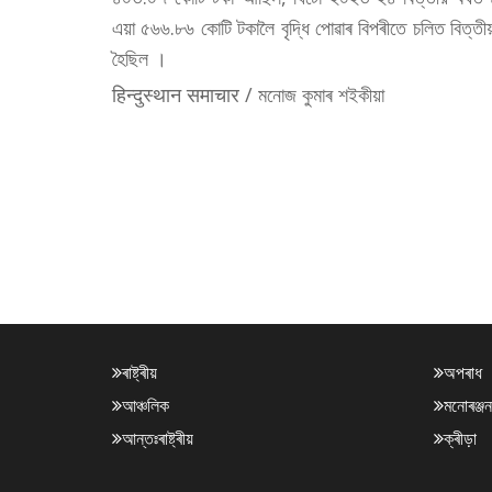
এয়া ৫৬৬.৮৬ কোটি টকালৈ বৃদ্ধি পোৱাৰ বিপৰীতে চলিত বিত্
হৈছিল ।
हिन्दुस्थान समाचार / মনোজ কুমাৰ শইকীয়া
ৰাষ্ট্ৰীয়
অপৰাধ
আঞ্চলিক
মনোৰঞ্জন
আন্তঃৰাষ্ট্ৰীয়
ক্ৰীড়া