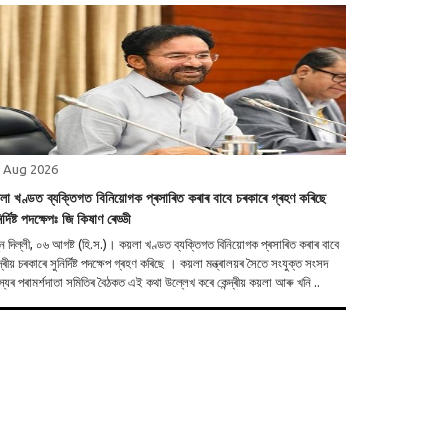
 Aug 2026
়লা খণ্ডত ব্যক্তিগত বিনিয়োগক প্ৰসাৰিত কৰাৰ বাবে চৰকাৰে গ্ৰহণ কৰিছে
িৰ্দিষ্ট পদক্ষেপঃ জি কিষাণ ৰেড্ডী
 ০৬ আগষ্ট (হি.স.)। কয়লা খণ্ডত ব্যক্তিগত বিনিয়োগক প্ৰসাৰিত কৰাৰ বাবে
্দ্ৰীয় চৰকাৰে সুনিৰ্দিষ্ট পদক্ষেপ গ্ৰহণ কৰিছে । কয়লা মন্ত্ৰালয়ৰ সৈতে সংযুক্ত সংসদ
্যৰ পৰামৰ্শদাতা সমিতিৰ বৈঠকত এই কথা উল্লেখ কৰে কেন্দ্ৰীয় কয়লা আৰু খনি ..