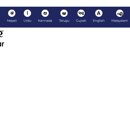
अ
ا
ಆ
ఆ
આ
A
എ
i
Nepali
Urdu
Kannada
Telugu
Gujrati
English
Malayalam