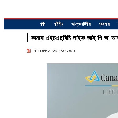
ৰাষ্ট্ৰীয়
আন্তঃৰাষ্ট্ৰীয়
ব্যৱসায়
কানাৰা এইচএছবিচি লাইফ আই পি অ’ আৰ
10 Oct 2025 15:57:00