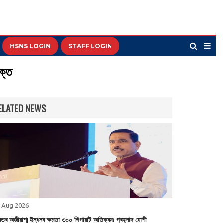
HSNS LOGIN
STAFF LOGIN
ক্ত
ELATED NEWS
 Aug 2026
ৰতৰ অজীৱাশ্ম ইন্ধনৰ ক্ষমতা ৩০০ গিগাৱাট অতিক্ৰমঃ প্ৰহ্লাদ যোশী