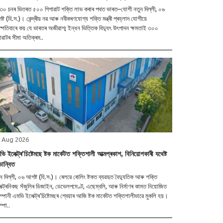
০ চনৰ ভিতৰত ৫০০ গিগাৱাট শক্তি লাভ কৰাৰ পথত ভাৰত–যোশী নতুন দিল্লী, ০৬
োগ্য শক্তি মন্ত্ৰী প্ৰহ্লাদ যোশীয়ে
স্পতিবাৰে কয় যে ভাৰতৰ অজীৱাশ্ম ইন্ধন ভিত্তিক বিদ্যুৎ উৎপাদন ক্ষমতাই ৩০০
াৱাটৰ সীমা অতিক্ৰম..
 Aug 2026
ি ইলেক্ট্ৰ’চিষ্টেমছে ষ্টক মাৰ্কেটত শক্তিশালী আত্মপ্ৰকাশ, বিনিয়োগকাৰী যথেষ্ট
ভান্বিত
, ০৬ আগষ্ট (হি.স.)। ৰেলৱে ৰোলিং ষ্টকত ব্যৱহৃত বৈদ্যুতিক আৰু শক্তি
ক্ট্ৰনিকছ সঁজুলিৰ ডিজাইন, ডেভেলপমেণ্ট, এছেম্বলি, আৰু নিৰ্মাণৰ কামত নিয়োজিত
্পানী এমভি ইলেক্ট্ৰ’চিষ্টেমছৰ শ্বেয়াৰ আজি ষ্টক মাৰ্কেটত শক্তিশালীভাৱে মুকলি হয়।
্পা..