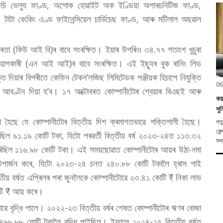
এফচি ভেল্যু ফাণ্ড, অশোক হোৱাইট অক ইণ্ডিয়া অপাৰচনিটিজ ফাণ্ড,
, টাটা বেংকিং এণ্ড ফাইনেন্সিয়েল চাৰ্ভিচেছ ফাণ্ড, আৰু মটিলাল অছৱাল
েতা (কিউ আই বি)ৰ বাবে সংৰক্ষিত। ইয়াৰ উপৰিও ৩৪.৭৭ শতাংশ খুচুৰা
নিয়োগকাৰী (এন আই আই)ৰ বাবে সংৰক্ষিত। এই ইছ্যুৰ বুক ৰানিং লিড
ি দিয়াৰ বিপৰীতে কেফিন টেকন’লজিছ লিমিটেডক পঞ্জীয়ক হিচাপে নিযুক্তি
06
ৰ আবণ্টন দিয়া হ’ব। ১৭ অক্টোবৰত কোম্পানীটোৰ শ্বেয়াৰ বিএছই আৰু
কয
সুন
 কৰা হৈছে যে কোম্পানীটোৰ বিত্তীয় দিশ ক্ৰমাগতভাৱে শক্তিশালী হৈছে।
নতুন দিল্লী,
কেন
ছিল ৯১.১৯ কোটি টকা, যিটো পৰৱৰ্তী বিত্তীয় বৰ্ষ ২০২৩-২৪ত ১১৩.৩২
সদস
ৰিছিল ১১৬.৯৮ কোটি টকা। এই সময়ছোৱাত কোম্পানীটোৰ আয়ৰ উঠা-নমা
উপাৰ্জন কৰে, যিটো ২০২৩-২৪ চনত ২৪০.৮৮ কোটি টকালৈ হ্ৰাস পাই
য় বৰ্ষত এপ্ৰিলৰ পৰা জুনলৈকে কোম্পানীটোৱে ২৩.৪১ কোটি ₹ নিকা লাভ
টি ₹ আয় কৰে।
ৱে বৃদ্ধি পালে। ২০২২-২৩ বিত্তীয় বৰ্ষৰ শেষত কোম্পানীটোৰ ঋণৰ বোজা
৬৮.৮৮ কোটি টকালৈ বৃদ্ধি পাইছিল। ইফালে ২০২৪-২৫ বিত্তীয় বৰ্ষত