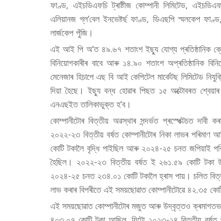
ফাণ্ড, এইচডিএফচি ট্ৰাষ্টীজ কোম্পানী লিমিটেড, এইচডি
এলিয়ানজ গ্ল’বেল ইনভেষ্টৰ্ছ ফাণ্ড, ডিএছপি স্মলকেপ ফাণ্ড
লাৰ্জকেপ পুঁজি।
এই আই পি অ’ত ৪৯.৬৭ শতাংশ ইছ্যু যোগ্য প্ৰতিষ্ঠানিক ক্ৰ
বিনিয়োগকাৰীৰ বাবে আৰু ১৪.৯০ শতাংশ অপ্ৰতিষ্ঠানিক বি
মেনেজাৰ হিচাপে এছ বি আই কেপিটেল মাৰ্কেটছ লিমিটেড নিযুক্ত
দিয়া হৈছে। ইছ্যু বন্ধ হোৱাৰ পিছত ১৫ অক্টোবৰত শ্বেয়া
এনএছইত তালিকাভুক্ত হ’ব।
কোম্পানীটোৰ বিত্তীয় অৱস্থাৰ সন্দৰ্ভত প্ৰস্পেক্টচত দাবী
২০২২-২৩ বিত্তীয় বৰ্ষত কোম্পানীটোৰ নিকা লাভৰ পৰিমাণ আ
কোটি টকালৈ বৃদ্ধি পাইছিল আৰু ২০২৪-২৫ চনত জপিয়াই প
হৈছিল। ২০২২-২৩ বিত্তীয় বৰ্ষত ই ২৬১.৫৯ কোটি টকা 
২০২৪-২৫ চনত ২৩৪.০১ কোটি টকালৈ হ্ৰাস পায়। চলিত বিত্তী
লাভ কৰাৰ বিপৰীতে এই সময়ছোৱাত কোম্পানীটোৱে ৪২.৩৫ কো
এই সময়ছোৱাত কোম্পানীটোৰ মজুত আৰু উদ্বৃত্তও ক্ৰমাগতভা
৪০৩.০৭ কোটি টকা আছিল, যিটো ২০২৩-২৪ বিত্তীয় বৰ্ষত ৪