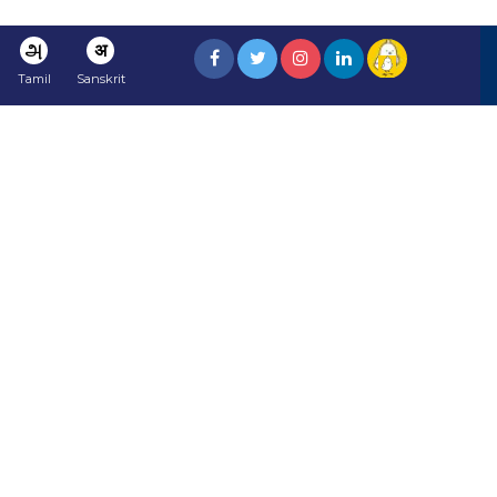
அ
अ
Tamil
Sanskrit