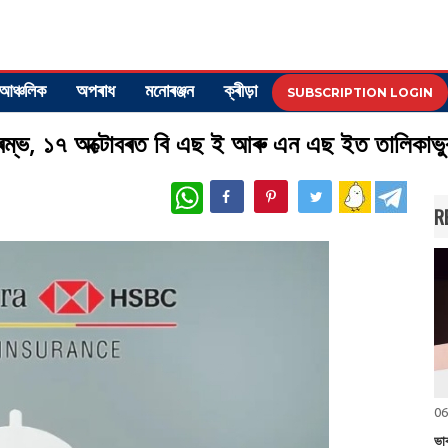
আঞ্চলিক
অপৰাধ
মনোৰঞ্জন
ক্ৰীড়া
SUBSCRIPTION LOGIN
ম্ভ, ১৭ অক্টোবৰত বি এছ ই আৰু এন এছ ইত তালিকাভু
WhatsApp
R
06
ভা