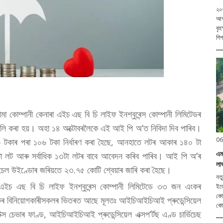
২০৩
আগষ্ট (হি.স.)। কেন্দ্ৰীয় নৱ আৰু নবীকৰণয
বৃহ
গিগ
মা কোম্পানী কেনাৰা এইচ এছ বি চি লাইফ ইনশ্বুৰেন্স কোম্পানী লিমিটেডৰ
কলি কৰা হয়। অহা ১৪ অক্টোবৰলৈকে এই আই পি অ’ত নিবিদা দিব পাৰিব।
06
১০০ টকাৰ পৰা ১০৬ টকা নিৰ্ধাৰণ কৰা হৈছে, আনহাতে লটৰ আকাৰ ১৪০ টা
এমভ
 ১টা লট আৰু সৰ্বাধিক ১৩টা লটৰ বাবে আবেদন কৰিব পাৰিব। আই পি অ’ৰ
লা
েল উইণ্ডোৰ জৰিয়তে ২৩.৭৫ কোটি শ্বেয়াৰ জাৰি কৰা হৈছে।
নতুন দিল্লী
া এইচ এছ বি চি লাইফ ইনশ্বুৰেন্স কোম্পানী লিমিটেডে ৩৩ জন এংকৰ
ইলে
কোম
কৰ বিনিয়োগকাৰীসকলৰ ভিতৰত আছে মূলতঃ আইচিআইচিআই প্ৰুডেন্সিয়েল
কোম
 চেভাৰ ফাণ্ড, আইচিআইচিআই প্ৰুডেন্সিয়েল এক্সপ’ৰ্টছ এণ্ড চাৰ্ভিচেছ