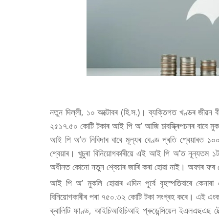
নতুন দিল্লী, ১০ অক্টোবৰ (হি.স.)। ব্যক্তিগত খণ্ডৰ জীৱন বী
২৫১৭.৫০ কোটি টকাৰ আই পি অ’ আজি চাবস্ক্ৰিপচনৰ বাবে মু
আই পি অ’ত নিবিদাৰ বাবে মূল্যৰ বেণ্ড প্ৰতি শ্বেয়াৰত 
শ্বেয়াৰ। খুচুৰা বিনিয়োগকাৰীয়ে এই আই পি অ’ত নূন্যতম
অধীনত কোনো নতুন শ্বেয়াৰ জাৰি কৰা হোৱা নাই। অফাৰ ফৰ চ
আই পি অ’ মুকলি হোৱাৰ এদিন পূৰ্বে বৃহস্পতিবাৰে কেনাৰ
বিনিয়োগকাৰীৰ পৰা ৭৫০.৩২ কোটি টকা সংগ্ৰহ কৰে। এই এং
ক্বালিটি ফাণ্ড, আইচিআইচিআই প্ৰুডেন্সিয়েল ইএলএছএছ টেক্স