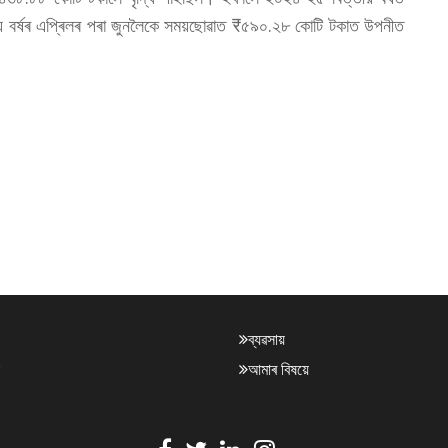
তীয় বৰ্ষৰ এপ্ৰিলৰ পৰা জুনলৈকে সময়ছোৱাত ₹৫৯০.২৮ কোটি টকাত উপনীত
ব্যৱসায়
আমাৰ বিষয়ে