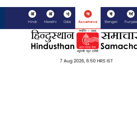
अ
अ
ଏ
অ
বা
ਅ
Hindi
Marathi
Odia
Assamese
Bengali
Punjab
7 Aug 2026, 6:50 HRS IST