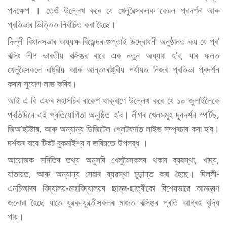
পদক্ষেপ । তেওঁ উল্লেখ কৰে যে খেলুৱৈসকলক কেৱল প্ৰদৰ্শন আৰু
প্ৰতিভাৰ ভিত্তিত নিৰ্বাচিত কৰা হৈছে।
দিল্লী বিধানসভাৰ অধ্যক্ষ বিজেন্দৰ গুপ্তাই উদ্বোধনী অনুষ্ঠানত কয় যে প্ৰ’
বক্সিং লীগ ভাৰতীয় বক্সিঙৰ বাবে এক নতুন অধ্যায় হ’ব, যাৰ ফলত
খেলুৱৈসকলে ৰাষ্ট্ৰীয় আৰু আন্তঃৰাষ্ট্ৰীয় পৰ্যায়ত নিজৰ প্ৰতিভা প্ৰদৰ্শন
কৰাৰ সুযোগ লাভ কৰিব।
আই এ বি এফৰ মহাসচিব ৰাকেশ থাক্ৰাণে উল্লেখ কৰে যে ১০ জুলাইলৈকে
প্ৰতিদিনে এই প্ৰতিযোগিতা অনুষ্ঠিত হ’ব। লীগৰ খেলসমূহ দূৰদৰ্শন স্প’ৰ্টছ,
জিঅ’হটষ্টাৰ, আৰু অন্যান্য ডিজিটেল প্লেটফৰ্মত লাইভ সম্প্ৰচাৰ কৰা হ’ব।
দৰ্শকৰ বাবে টিকট বুকমাইশ্ব ৰ জৰিয়তে উপলব্ধ ।
আয়োজক সমিতিৰ তথ্য অনুসৰি খেলুৱৈসকলৰ থকাৰ ব্যৱস্থা, খাদ্য,
যাতায়ত, আৰু অন্যান্য সেৱাৰ ব্যৱস্থা চূড়ান্ত কৰা হৈছে। দিল্লী-
এনচিআৰৰ বিদ্যালয়-মহাবিদ্যালয়ৰ ছাত্ৰ-ছাত্ৰীকো বিশেষভাৱে আমন্ত্ৰণ
জনোৱা হৈছে যাতে যুৱক-যুৱতীসকলৰ মাজত বক্সিঙৰ প্ৰতি আগ্ৰহ বৃদ্ধি
পায়।