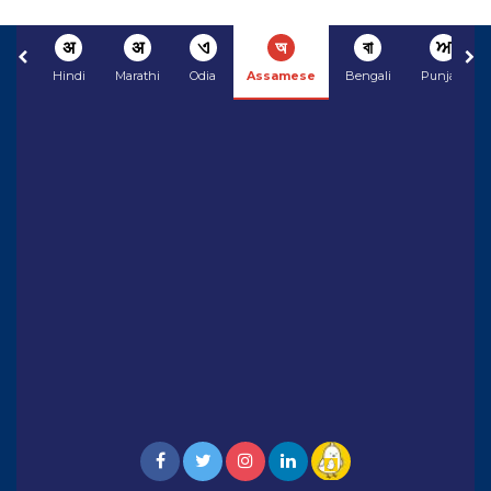
अ
अ
ଏ
অ
বা
ਅ
Hindi
Marathi
Odia
Assamese
Bengali
Punjabi