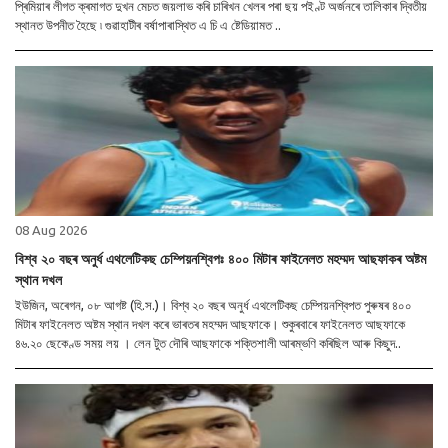
প্ৰিমিয়াৰ লীগত ক্ৰমাগত দুখন মেচত জয়লাভ কৰি চাৰিখন খেলৰ পৰা ছয় পইণ্ট অৰ্জনৰে তালিকাৰ দ্বিতীয়
স্থানত উপনীত হৈছে ৷ গুৱাহাটীৰ বৰ্ষাপাৰাস্থিত এ চি এ ষ্টেডিয়ামত ..
08 Aug 2026
বিশ্ব ২০ বছৰ অনুৰ্ধ এথলেটিকছ চেম্পিয়নশ্বিপঃ ৪০০ মিটাৰ ফাইনেলত মহম্মদ আছফাকৰ অষ্টম
স্থান দখল
ইউজিন, অৰেগন, ০৮ আগষ্ট (হি.স.)। বিশ্ব ২০ বছৰ অনুৰ্ধ এথলেটিকছ চেম্পিয়নশ্বিপত পুৰুষৰ ৪০০
মিটাৰ ফাইনেলত অষ্টম স্থান দখল কৰে ভাৰতৰ মহম্মদ আছফাকে। শুকুৰবাৰে ফাইনেলত আছফাকে
৪৬.২০ ছেকেণ্ড সময় লয় । লেন টুত দৌৰি আছফাকে শক্তিশালী আৰম্ভণি কৰিছিল আৰু কিছুদ..