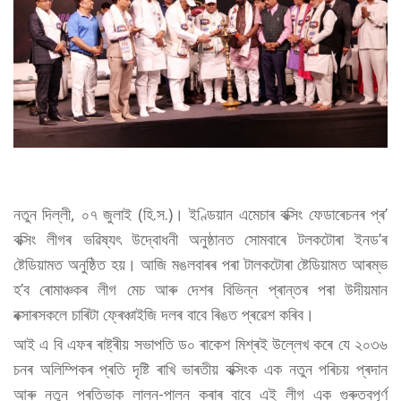
নতুন দিল্লী, ০৭ জুলাই (হি.স.)। ইণ্ডিয়ান এমেচাৰ বক্সিং ফেডাৰেচনৰ প্ৰ’
বক্সিং লীগৰ ভৱিষ্যৎ উদ্বোধনী অনুষ্ঠানত সোমবাৰে টলকটোৰা ইনড’ৰ
ষ্টেডিয়ামত অনুষ্ঠিত হয়। আজি মঙলবাৰৰ পৰা টালকটোৰা ষ্টেডিয়ামত আৰম্ভ
হ’ব ৰোমাঞ্চকৰ লীগ মেচ আৰু দেশৰ বিভিন্ন প্ৰান্তৰ পৰা উদীয়মান
বক্সাৰসকলে চাৰিটা ফ্ৰেঞ্চাইজি দলৰ বাবে ৰিঙত প্ৰৱেশ কৰিব।
আই এ বি এফৰ ৰাষ্ট্ৰীয় সভাপতি ড০ ৰাকেশ মিশ্ৰই উল্লেখ কৰে যে ২০৩৬
চনৰ অলিম্পিকৰ প্ৰতি দৃষ্টি ৰাখি ভাৰতীয় বক্সিংক এক নতুন পৰিচয় প্ৰদান
আৰু নতুন প্ৰতিভাক লালন-পালন কৰাৰ বাবে এই লীগ এক গুৰুত্বপূৰ্ণ