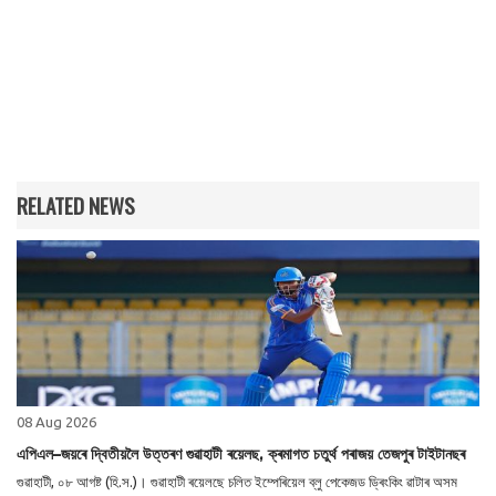
RELATED NEWS
08 Aug 2026
এপিএল–জয়ৰে দ্বিতীয়লৈ উত্তৰণ গুৱাহাটী ৰয়েলছ, ক্ৰমাগত চতুৰ্থ পৰাজয় তেজপুৰ টাইটানছৰ
গুৱাহাটী, ০৮ আগষ্ট (হি.স.)। গুৱাহাটী ৰয়েলছে চলিত ইম্পেৰিয়েল ব্লু পেকেজড ড্ৰিংকিং ৱাটাৰ অসম