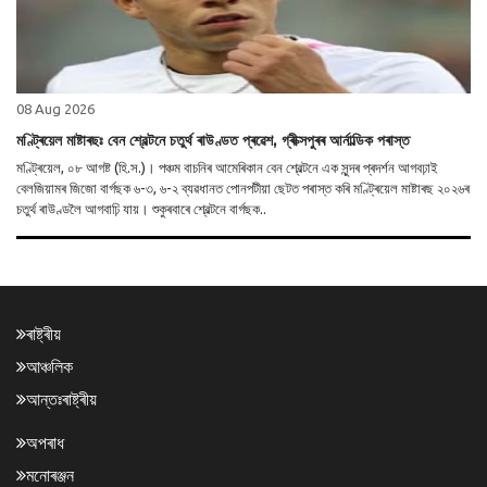
08 Aug 2026
মণ্ট্ৰিয়েল মাষ্টাৰছঃ বেন শ্বেল্টনে চতুৰ্থ ৰাউণ্ডত প্ৰৱেশ, গ্ৰীক্সপুৰৰ আৰ্নাল্ডিক পৰাস্ত
মণ্ট্ৰিয়েল, ০৮ আগষ্ট (হি.স.)। পঞ্চম বাচনিৰ আমেৰিকান বেন শ্বেল্টনে এক সুন্দৰ প্ৰদৰ্শন আগবঢ়াই
বেলজিয়ামৰ জিজো বাৰ্গছক ৬-৩, ৬-২ ব্যৱধানত পোনপটীয়া ছেটত পৰাস্ত কৰি মণ্ট্ৰিয়েল মাষ্টাৰছ ২০২৬ৰ
চতুৰ্থ ৰাউণ্ডলৈ আগবাঢ়ি যায়। শুকুৰবাৰে শ্বেল্টনে বাৰ্গছক..
ৰাষ্ট্ৰীয়
আঞ্চলিক
আন্তঃৰাষ্ট্ৰীয়
অপৰাধ
মনোৰঞ্জন