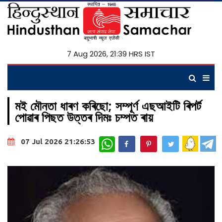
7 Aug 2026, 21:39 HRS IST
মই মৌনতা ধাৰণ কৰিছো; সম্পূৰ্ণ এছআইটি ৰিপৰ্ট
পোৱাৰ পিছত উত্তৰ দিমঃ চম্পত ৰায়
WhatsApp
07 Jul 2026 21:26:53