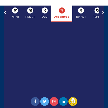
अ
अ
ଏ
অ
বা
ਅ
Hindi
Marathi
Odia
Assamese
Bengali
Punjabi