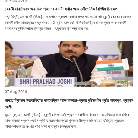
চৰকাৰী মানচিত্ৰত অৰুণাচল প্ৰদেশৰ ২৭ টা স্থান আৰু ভৌগোলিক বৈশিষ্ট্য চিনাক্ত
নতুন দিল্লী, ০৭ আগষ্ট (হি.স.)। অৰুণাচল প্ৰদেশ চৰকাৰৰ লগত আলোচনা কৰি কেন্দ্ৰীয় চৰকাৰে ভাৰতৰ
চৰকাৰী জৰীপ মানচিত্ৰত ৰাজ্যখনৰ ২৭ টা স্থান আৰু ভৌগোলিক বৈশিষ্ট্যৰ মানক স্থান আৰু চৰকাৰী
নামেৰে আনুষ্ঠানিকভাৱে চিনাক্ত কৰিছে। শুকুৰবাৰে গৃহ মন্ত্ৰালয়ে কয়..
07 Aug 2026
ভাৰতে ব্ৰিকছৰ সহযোগিতাত জনকেন্দ্ৰিক আৰু মানৱতা-প্ৰথম দৃষ্টিভংগীৰ প্ৰতি দায়বদ্ধ: প্ৰহ্লাদ
যোশী
ভুৱনেশ্বৰ, ০৭ আগষ্ট (হি.স.)। কেন্দ্ৰীয় শিক্ষামন্ত্ৰী প্ৰহ্লাদ যোশীয়ে ব্ৰিকছৰ সহযোগিতাত জনকেন্দ্ৰিক
আৰু মানৱতা-প্ৰথম পন্থাৰ প্ৰতি ভাৰতৰ দায়বদ্ধতা পুনৰবাৰ উল্লেখ কৰি কয় যে ভৱিষ্যত প্ৰজন্মৰ
আকাংক্ষাৰ সৈতে সংগতি ৰাখি শিক্ষা ব্যৱস্থাৰ নিৰন্তৰ বিকা..