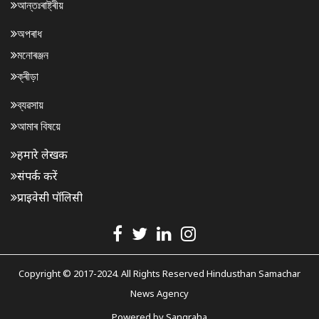
আন্তঃৰাষ্ট্ৰীয়
অপৰাধ
মনোৰঞ্জন
ক্ৰীড়া
ব্যৱসায়
আমাৰ বিষয়ে
हमारे लेखक
संपर्क करें
प्राइवेसी पॉलिसी
Copyright © 2017-2024. All Rights Reserved Hindusthan Samachar
News Agency
Powered by
Sangraha