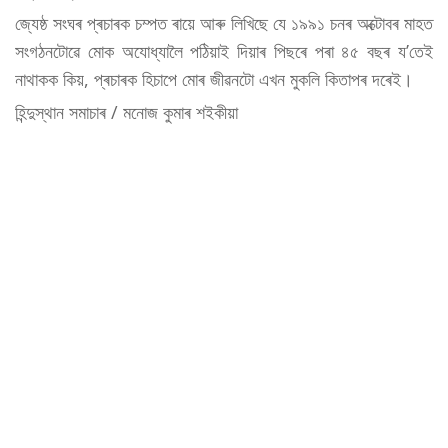
জ্যেষ্ঠ সংঘৰ প্ৰচাৰক চম্পত ৰায়ে আৰু লিখিছে যে ১৯৯১ চনৰ অক্টোবৰ মাহত
সংগঠনটোৱে মোক অযোধ্যালৈ পঠিয়াই দিয়াৰ পিছৰে পৰা ৪৫ বছৰ য’তেই
নাথাকক কিয়, প্ৰচাৰক হিচাপে মোৰ জীৱনটো এখন মুকলি কিতাপৰ দৰেই।
হিন্দুস্থান সমাচাৰ / মনোজ কুমাৰ শইকীয়া