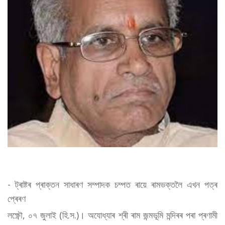
- ট্ৰাষ্টৰ প্ৰাক্তন সাধাৰণ সম্পাদক চম্পত ৰায়ে ৰামভক্তলৈ এখন পত্ৰ
প্ৰেৰণ
লক্ষ্ণৌ, ০৭ জুলাই (হি.স.)। অযোধ্যাৰ শ্ৰী ৰাম জন্মভূমি মন্দিৰৰ পৰা প্ৰণামী