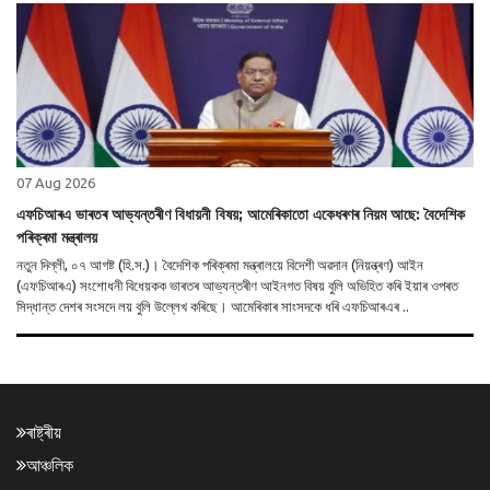
07 Aug 2026
এফচিআৰএ ভাৰতৰ আভ্যন্তৰীণ বিধায়নী বিষয়; আমেৰিকাতো একেধৰণৰ নিয়ম আছে: বৈদেশিক
পৰিক্ৰমা মন্ত্ৰালয়
নতুন দিল্লী, ০৭ আগষ্ট (হি.স.)। বৈদেশিক পৰিক্ৰমা মন্ত্ৰালয়ে বিদেশী অৱদান (নিয়ন্ত্ৰণ) আইন
(এফচিআৰএ) সংশোধনী বিধেয়কক ভাৰতৰ আভ্যন্তৰীণ আইনগত বিষয় বুলি অভিহিত কৰি ইয়াৰ ওপৰত
সিদ্ধান্ত দেশৰ সংসদে লয় বুলি উল্লেখ কৰিছে। আমেৰিকাৰ সাংসদকে ধৰি এফচিআৰএৰ ..
ৰাষ্ট্ৰীয়
আঞ্চলিক