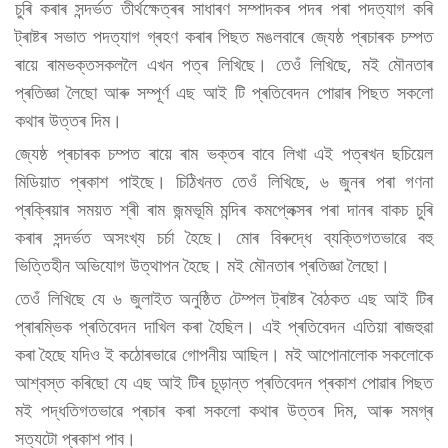
চুৰি কৰাৰ সন্দৰ্ভত তীৰ্থক্ষেত্ৰৰ সাধাৰণ সম্পাদকৰ পদৰ পৰা পদত্যাগ কৰি
ট্ৰাষ্টৰ সভাত পদত্যাগ গ্ৰহণ কৰাৰ পিছত মঙলবাৰে জ্যেষ্ঠ প্ৰচাৰক চম্পত
ৰায়ে ৰামভক্তসকললৈ এখন পত্ৰ লিখিছে। তেওঁ লিখিছে, মই মৌনতাৰ
প্ৰতিজ্ঞা লৈছো আৰু সম্পূৰ্ণ এছ আই টি প্ৰতিবেদন পোৱাৰ পিছত সকলো
কথাৰ উত্তৰ দিম।
জ্যেষ্ঠ প্ৰচাৰক চম্পত ৰায়ে ৰাম ভক্তৰ বাবে লিখা এই পত্ৰখন ছচিয়েল
মিডিয়াত প্ৰকাশ পাইছে। চিঠিখনত তেওঁ লিখিছে, ৬ জুনৰ পৰা গণনা
প্ৰক্ৰিয়াৰ সময়ত শ্ৰী ৰাম জন্মভূমি মন্দিৰ কমপ্লেক্সৰ পৰা দানৰ বাকচ চুৰি
কৰাৰ সন্দৰ্ভত অসংখ্য চৰ্চা হৈছে। মোৰ বিৰুদ্ধে ব্যক্তিগতভাৱে বহু
ভিত্তিহীন অভিযোগ উত্থাপন হৈছে। মই মৌনতাৰ প্ৰতিজ্ঞা লৈছো।
তেওঁ লিখিছে যে ৬ জুলাইত অনুষ্ঠিত টেম্পল ট্ৰাষ্টৰ বৈঠকত এছ আই টিৰ
প্ৰাৰম্ভিক প্ৰতিবেদন দাখিল কৰা হৈছিল। এই প্ৰতিবেদন এতিয়া ৰাজহুৱা
কৰা হৈছে যদিও ই কঠোৰভাৱে গোপনীয় আছিল। মই আপোনালোক সকলোকে
আশ্বস্ত কৰিছো যে এছ আই টিৰ চূড়ান্ত প্ৰতিবেদন প্ৰকাশ পোৱাৰ পিছত
মই পদ্ধতিগতভাৱে প্ৰচাৰ কৰা সকলো কথাৰ উত্তৰ দিম, আৰু সমগ্ৰ
সত্যটো প্ৰকাশ পাব।