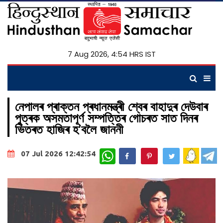
7 Aug 2026, 4:54 HRS IST
নেপালৰ প্ৰাক্তন প্ৰধানমন্ত্ৰী শ্বেৰ বাহাদুৰ দেউবাৰ
পুত্ৰক অসমতাপূৰ্ণ সম্পত্তিৰ গোচৰত সাত দিনৰ
ভিতৰত হাজিৰ হ’বলৈ জাননী
WhatsApp
07 Jul 2026 12:42:54