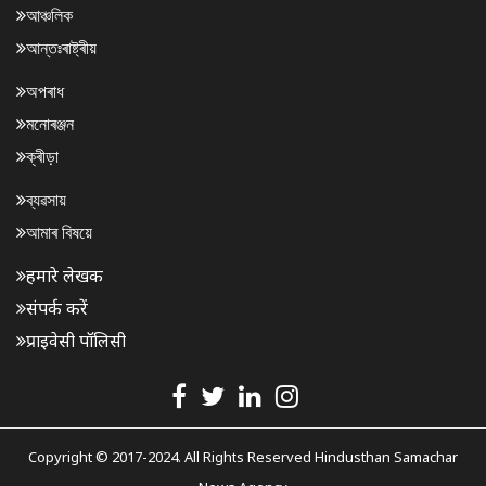
আঞ্চলিক
আন্তঃৰাষ্ট্ৰীয়
অপৰাধ
মনোৰঞ্জন
ক্ৰীড়া
ব্যৱসায়
আমাৰ বিষয়ে
हमारे लेखक
संपर्क करें
प्राइवेसी पॉलिसी
Copyright © 2017-2024. All Rights Reserved Hindusthan Samachar