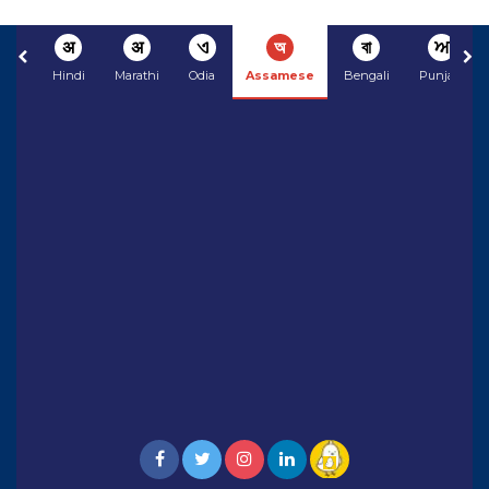
अ
अ
ଏ
অ
বা
ਅ
Hindi
Marathi
Odia
Assamese
Bengali
Punjabi