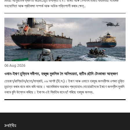
দিনীয়া আনুষ্ঠানিক ভ্ৰমণত কাঠমাণ্ডুত উপস্থিত হ’ব। ভাৰত আৰু নেপালৰ মাজত দীৰ্ঘদিনীয়া সামৰিক
সহযোগিতা আৰু প্ৰতিৰক্ষা সম্পৰ্ক আৰু অধিক শক্তিশালী কৰাৰ ক্ষেত্..
06 Aug 2026
ওমান-ইৰাণ চুক্তিৰ সমীপত, হৰমুজ মুকলিক লৈ অনিশ্চয়তা, হুতীৰ ছৌদি টেংকাৰত আক্ৰমণ
তেহৰাণ/ৱাশ্বিংটন/ছানা/মাস্কাট, ০৬ আগষ্ট (হি.স.)। ইৰাণ আৰু ওমানে হৰমুজ জলদ্বীপৰ ওপৰত চুক্তি
চূড়ান্ত কৰাৰ বাবে কাম কৰি আছে। আমেৰিকাৰ অৱৰোধ প্ৰত্যাহাৰ নোহোৱালৈকে ইৰাণে জলদ্বীপ মুকলি
নকৰে বুলি উল্লেখ কৰিছে। ইৰাণৰ এই স্থিতিৰ বাবে ছাঁ পৰিছে হৰমুজ জলদ্ব..
ৰাষ্ট্ৰীয়