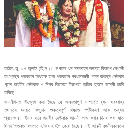
কাঠমাণ্ডু, ০৭ জুলাই (হি.স.)। নেপালৰ ধন সৰবৰাহৰ তদন্ত বিভাগে নেপালী
কংগ্ৰেছৰ প্ৰাক্তন অধ্যক্ষ তথা প্ৰাক্তন প্ৰধানমন্ত্ৰী শ্বেৰ বাহাদুৰ দেউবাৰ
পুত্ৰ জয়বীৰ দেউবাক ৭ দিনৰ ভিতৰত বিভাগত হাজিৰ হ’বলৈ জাননী জাৰি
কৰিছে।
জাননীখনত উল্লেখ কৰা হৈছে যে অসমতাপূৰ্ণ সম্পত্তি (ধন সৰবৰাহ)
তদন্তৰ সময়ত কিছুমান গুৰুত্বপূৰ্ণ বিষয়ত স্পষ্টীকৰণ আৰু তথ্যৰ
প্ৰয়োজন। ইয়াৰ বাবে জয়বীৰ দেউবাক জাননী লাভ কৰাৰ দিনৰ পৰা সাত
দিনৰ ভিতৰত বিভাগত হাজিৰ হ’বলৈ কোৱা হৈছে। এই জাননী বুধনীলকান্তৰ