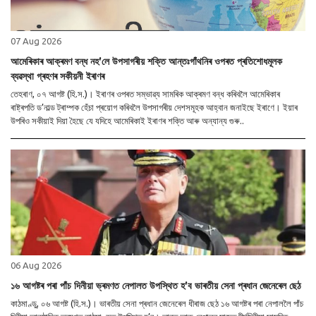
07 Aug 2026
আমেৰিকাৰ আক্ৰমণ বন্ধ নহ’লে উপসাগৰীয় শক্তি আন্তঃগাঁথনিৰ ওপৰত প্ৰতিশোধমূলক
ব্যৱস্থা গ্ৰহণৰ সকীয়নী ইৰাণৰ
তেহৰাণ, ০৭ আগষ্ট (হি.স.)। ইৰাণৰ ওপৰত সম্ভাৱ্য সামৰিক আক্ৰমণ বন্ধ কৰিবলৈ আমেৰিকাৰ
ৰাষ্ট্ৰপতি ড’নাল্ড ট্ৰাম্পক হেঁচা প্ৰয়োগ কৰিবলৈ উপসাগৰীয় দেশসমূহক আহ্বান জনাইছে ইৰাণে। ইয়াৰ
উপৰিও সকীয়াই দিয়া হৈছে যে যদিহে আমেৰিকাই ইৰাণৰ শক্তি আৰু অন্যান্য গুৰু..
06 Aug 2026
১৬ আগষ্টৰ পৰা পাঁচ দিনীয়া ভ্ৰমণত নেপালত উপস্থিত হ’ব ভাৰতীয় সেনা প্ৰধান জেনেৰেল ছেঠ
কাঠমাণ্ডু, ০৬ আগষ্ট (হি.স.)। ভাৰতীয় সেনা প্ৰধান জেনেৰেল ধীৰাজ ছেঠ ১৬ আগষ্টৰ পৰা নেপাললৈ পাঁচ