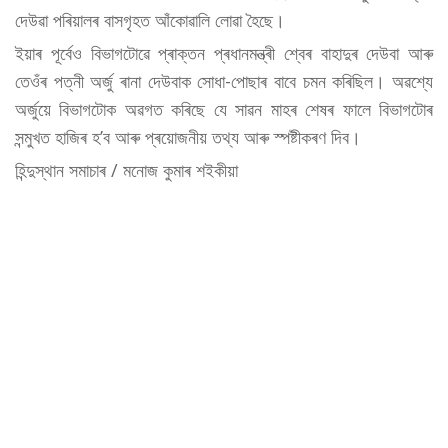
দেউৱা পৰিয়ালৰ বাসগৃহত আঁকোৱালি লোৱা হৈছে।
ইয়াৰ পূৰ্বেও বিভাগটোৱে প্ৰাক্তন প্ৰধানমন্ত্ৰী শ্বেৰ বাহাদুৰ দেউবা আৰু
তেওঁৰ পত্নী অৰ্জু ৰানা দেউবাক সোধা-পোছাৰ বাবে চমন কৰিছিল। অৱশ্যে
অৰ্জুয়ে বিভাগটোক অৱগত কৰিছে যে সাৱন মাহৰ শেষৰ ফালে বিভাগটোৰ
সন্মুখত হাজিৰ হ’ব আৰু প্ৰয়োজনীয় তথ্য আৰু স্পষ্টীকৰণ দিব।
হিন্দুস্থান সমাচাৰ / মনোজ কুমাৰ শইকীয়া