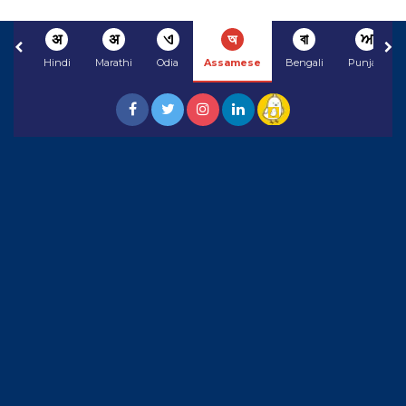
अ
अ
ଏ
অ
বা
ਅ
Hindi
Marathi
Odia
Assamese
Bengali
Punjabi