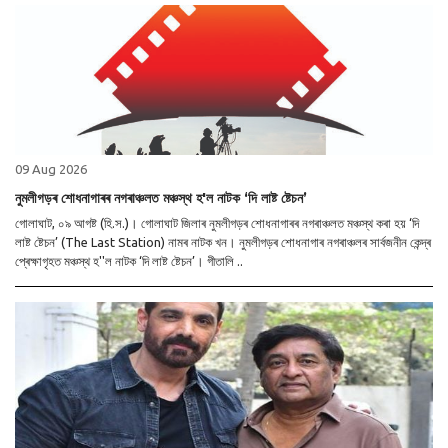
09 Aug 2026
নুমলীগড়ৰ শোধনাগাৰৰ নগৰাঞ্চলত মঞ্চস্থ হ'ল নাটক ‘দি লাষ্ট ষ্টেচন’
গোলাঘাট, ০৯ আগষ্ট (হি.স.)। গোলাঘাট জিলাৰ নুমলীগড়ৰ শোধনাগাৰৰ নগৰাঞ্চলত মঞ্চস্থ কৰা হয় ‘দি
লাষ্ট ষ্টেচন’ (The Last Station) নামৰ নাটক খন। নুমলীগড়ৰ শোধনাগাৰ নগৰাঞ্চলৰ সাৰ্বজনীন কেন্দ্ৰ
প্ৰেক্ষাগৃহত মঞ্চস্থ হ''ল নাটক ‘দি লাষ্ট ষ্টেচন’। গীতালি ..