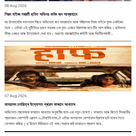
08 Aug 2026
শিৱম নাইৰৰ পৰৱৰ্তী ছবিত অভিনয় কৰিব জন আব্ৰাহামে
দ্য ডিপ্লমেটৰ সফলতাৰ পিছত অভিনেতা জন আব্ৰাহাম আৰু পৰিচালক শিৱম নাইৰে পুনৰ একত্ৰিত
হৈছে। এতিয়া এই যুটিটোৱে দুজন নায়কৰ এক বৃহৎ একচন থ্ৰিলাৰৰ বাবে টিম আপ কৰিছে। ছবিখনত
তীব্ৰ একচন আৰু উত্তেজনা দেখা যাব। অৱশ্যে প্ৰজেক্টটোৰ কাহিনী আৰু দ্বিতীয়গৰাকী ..
07 Aug 2026
মালয়ালম চলচ্চিত্ৰ উদ্যোগত প্ৰৱেশ ফাৰহান আখতাৰ
অভিনেতা-প্ৰযোজক ফাৰহান আখতাৰ অনুৰাগীৰ বাবে এক নতুন ঘোষণা। ফাৰহান আৰু ৰিতেশ সিধৱানীৰ
প্ৰডাকচন কোম্পানী এক্সেল এণ্টাৰটেইনমেণ্টে এতিয়া মালয়ালম ভেম্পায়াৰ থ্ৰিলাৰ ছবি হাফৰ সৈতে
যোগদান কৰিছে। ছ’চিয়েল মিডিয়াত এই খবৰ শ্বেয়াৰ কৰি ফাৰহানে প্ৰকাশ কৰে..