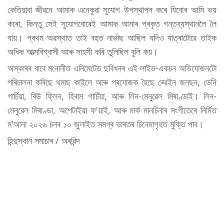
কেতিয়াবা জীৱনে আমাক এনেকুৱা সুযোগ উপস্থাপন কৰে যিবোৰ আমি ভয়
কৰো, কিন্তু সেই সুযোগবোৰেই আমাক আমাৰ প্ৰকৃত গন্তব্যস্থানলৈ লৈ
যায়। প্ৰথম অৱস্থাত তাই বহুত নাৰ্ভাছ আছিল যদিও যাত্ৰাটোৱে তাইক
অধিক আত্মবিশ্বাসী আৰু সাহসী কৰি তুলিছিল বুলি কয়।
অস্কাৰৰ বাবে মনোনীত এনিমেটেড ছবিখনৰ এই লাইভ-একচন অভিযোজনটো
পৰিচালনা কৰিছে থমাছ কাইলে আৰু প্ৰযোজক হৈছে ড্ৱেইন জনছন, ডেনি
গাৰ্চিয়া, বিউ ফ্লিন, হিৰাম গাৰ্চিয়া, আৰু লিন-মেনুৱেল মিৰাণ্ডাই। লিন-
মেনুৱেল মিৰাণ্ডা, অপেটাইয়া ফ'য়াই, আৰু মাৰ্ক মানচিনাৰ সংগীতেৰে নিৰ্মিত
ম'আনা ২০২৬ চনৰ ১০ জুলাইত সমগ্ৰ ভাৰতৰ চিনেমাগৃহত মুক্তি পাব।
হিন্দুস্থান সমাচাৰ / অৰৱিন্দ