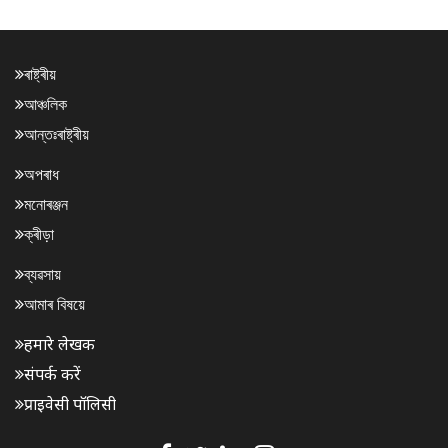
ৰাষ্ট্ৰীয়
আঞ্চলিক
আন্তঃৰাষ্ট্ৰীয়
অপৰাধ
মনোৰঞ্জন
ক্ৰীড়া
ব্যৱসায়
আমাৰ বিষয়ে
हमारे लेखक
संपर्क करें
प्राइवेसी पॉलिसी