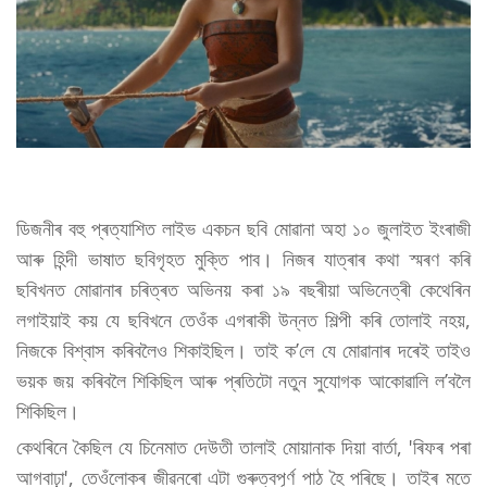
ডিজনীৰ বহু প্ৰত্যাশিত লাইভ একচন ছবি মোৱানা অহা ১০ জুলাইত ইংৰাজী
আৰু হিন্দী ভাষাত ছবিগৃহত মুক্তি পাব। নিজৰ যাত্ৰাৰ কথা স্মৰণ কৰি
ছবিখনত মোৱানাৰ চৰিত্ৰত অভিনয় কৰা ১৯ বছৰীয়া অভিনেত্ৰী কেথেৰিন
লগাইয়াই কয় যে ছবিখনে তেওঁক এগৰাকী উন্নত শিল্পী কৰি তোলাই নহয়,
নিজকে বিশ্বাস কৰিবলৈও শিকাইছিল। তাই ক’লে যে মোৱানাৰ দৰেই তাইও
ভয়ক জয় কৰিবলৈ শিকিছিল আৰু প্ৰতিটো নতুন সুযোগক আকোৱালি ল’বলৈ
শিকিছিল।
কেথৰিনে কৈছিল যে চিনেমাত দেউতী তালাই মোয়ানাক দিয়া বাৰ্তা, 'ৰিফৰ পৰা
আগবাঢ়া', তেওঁলোকৰ জীৱনৰো এটা গুৰুত্বপূর্ণ পাঠ হৈ পৰিছে। তাইৰ মতে