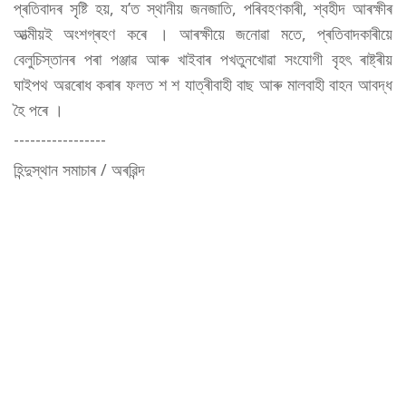
প্ৰতিবাদৰ সৃষ্টি হয়, য’ত স্থানীয় জনজাতি, পৰিবহণকাৰী, শ্বহীদ আৰক্ষীৰ
আত্মীয়ই অংশগ্ৰহণ কৰে । আৰক্ষীয়ে জনোৱা মতে, প্ৰতিবাদকাৰীয়ে
বেলুচিস্তানৰ পৰা পঞ্জাৱ আৰু খাইবাৰ পখতুনখোৱা সংযোগী বৃহৎ ৰাষ্ট্ৰীয়
ঘাইপথ অৱৰোধ কৰাৰ ফলত শ শ যাত্ৰীবাহী বাছ আৰু মালবাহী বাহন আবদ্ধ
হৈ পৰে ।
-----------------
হিন্দুস্থান সমাচাৰ / অৰৱিন্দ