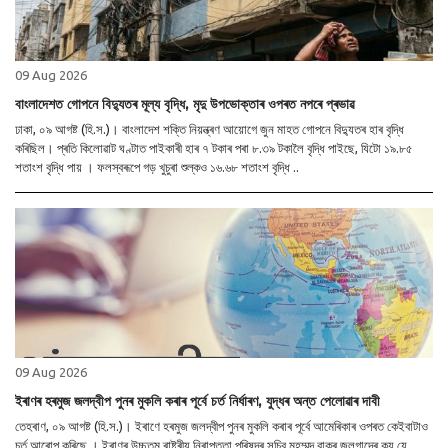
09 Aug 2026
বাংলাদেশত গোপনে বিদ্যুতৰ মূল্য বৃদ্ধি, মৃদু উপভোক্তাৰ ওপৰত নপৰে প্ৰভাৱ
ঢাকা, ০৯ আগষ্ট (হি.স.)। বাংলাদেশ শক্তি নিয়ন্ত্ৰণ আয়োগে জুন মাহত গোপনে বিদ্যুতৰ হাৰ বৃদ্ধি
কৰিছিল। প্ৰতি কিলোৱাট ঘণ্টাত পাইকাৰী হাৰ ৭ টকাৰ পৰা ৮.৩৯ টকালৈ বৃদ্ধি পাইছে, যিটো ১৯.৮৫
শতাংশ বৃদ্ধি পায় । ফলস্বৰূপে গড় খুচুৰা শুল্কও ১৬.৬৮ শতাংশ বৃদ্ধি ..
09 Aug 2026
ইৰাণৰ হৰমুজ জলদ্বীপ পুনৰ মুকলি কৰাৰ পূৰ্বে চৰ্ত নিৰ্ধাৰণ, যুদ্ধৰ অন্ত পেলোৱাৰ দাবী
তেহৰাণ, ০৯ আগষ্ট (হি.স.)। ইৰাণে হৰমুজ জলদ্বীপ পুনৰ মুকলি কৰাৰ পূৰ্বে আমেৰিকাৰ ওপৰত কেইবাটাও
চৰ্ত আৰোপ কৰিছে । ইৰাণৰ উচ্চতম ৰাষ্ট্ৰীয় নিৰাপত্তা পৰিষদৰ সচিব মহম্মদ বাকৰ জুলগাদ্ৰে কয় যে