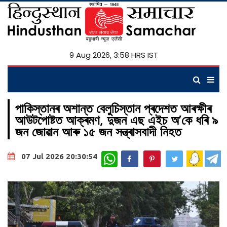
9 Aug 2026, 3:58 HRS IST
পাকিস্তানৰ অশান্ত বেলুচিস্তান প্ৰদেশত আৰক্ষীৰ
আউটপোষ্টত আক্ৰমণ, দুজন এছ এইচ অ’কে ধৰি ৯
জন জোৱান আৰু ১৫ জন সন্ত্ৰাসবাদী নিহত
WhatsApp
07 Jul 2026 20:30:54