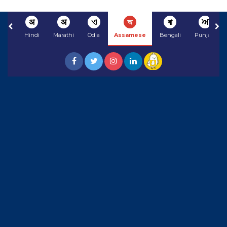
अ
अ
ଏ
অ
বা
ਅ
Hindi
Marathi
Odia
Assamese
Bengali
Punjabi