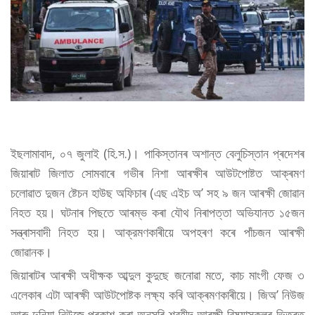
ইছলামাবাদ, ০৭ জুলাই (হি.স.)। পাকিস্তানৰ অশান্ত বেলুচিস্তান প্ৰদেশৰ
জিয়াৰাট জিলাত সোমবাৰে গভীৰ নিশা আৰক্ষীৰ আউটপোষ্টত আক্ৰমণ
চলোৱাত দুজন ষ্টেচন হাউছ অফিচাৰ (এছ এইচ অ’ সহ ৯ জন আৰক্ষী জোৱান
নিহত হয়। ঘটনাৰ পিছতে আৰম্ভ কৰা যৌথ নিৰাপত্তা অভিযানত ১৫জন
সন্ত্ৰাসবাদী নিহত হয়। আক্রমণকাৰীয়ে অপহৰণ কৰে পাঁচজন আৰক্ষী
জোৱানক।
জিয়াৰাটৰ আৰক্ষী অধীক্ষক আব্দুল কুদুছে জনোৱা মতে, কাচ মাংগী ফেজ ৩
এলেকাৰ এটা আৰক্ষী আউটপোষ্টক লক্ষ্য কৰি আক্ৰমণকাৰীয়ে। জিঅ’ নিউজ
আৰু দুনিয়া নিউজে প্ৰকাশ কৰা অনুসৰি শ্বহীদ আৰক্ষী বিষয়াসকলৰ ভিতৰত