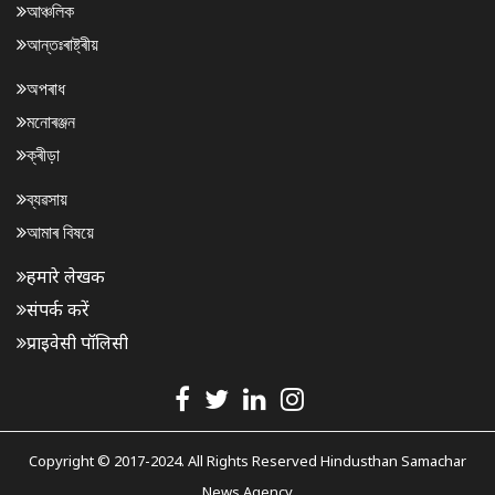
আঞ্চলিক
আন্তঃৰাষ্ট্ৰীয়
অপৰাধ
মনোৰঞ্জন
ক্ৰীড়া
ব্যৱসায়
আমাৰ বিষয়ে
हमारे लेखक
संपर्क करें
प्राइवेसी पॉलिसी
Copyright © 2017-2024. All Rights Reserved Hindusthan Samachar
News Agency