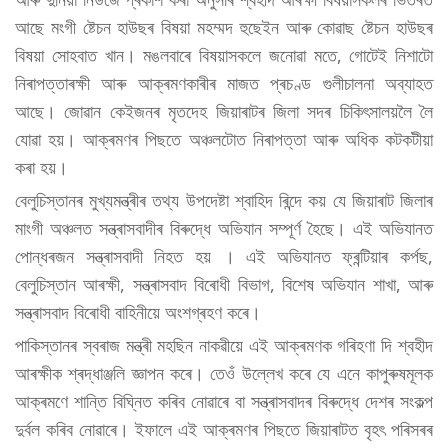
আছে মংগী ষ্টেচন হাউছৰ বিষয়া মহম্মদ হুছেইন আৰু কোৱাছ ষ্টেচন হাউছৰ
বিষয়া সোহবাত খান। মঙলবাৰে বিষয়াসকলে জনোৱা মতে, গোটেই নিশাটো
নিৰাপত্তাৰক্ষী আৰু আক্ৰমণকাৰীৰ মাজত প্ৰচণ্ড গুলীচালনা অব্যাহত
আছে। জোৱান কেইজনৰ মৃতদেহ জিয়াৰাটৰ জিলা সদৰ চিকিৎসালয়লৈ লৈ
যোৱা হয়। আক্ৰমণৰ পিছতে অঞ্চলটোত নিৰাপত্তা আৰু অধিক কটকটীয়া
কৰা হয়।
বেলুচিস্তানৰ মুখ্যমন্ত্ৰীৰ তথ্য উপদেষ্টা শ্বাহিদ ৰিন্দে কয় যে জিয়াৰাট জিলাৰ
মাংগী অঞ্চলত সন্ত্ৰাসবাদীৰ বিৰুদ্ধে অভিযান সম্পূৰ্ণ হৈছে। এই অভিযানত
পোন্ধৰজন সন্ত্ৰাসবাদী নিহত হয় । এই অভিযানত ফ্ৰন্টিয়াৰ কৰ্পছ,
বেলুচিস্তান আৰক্ষী, সন্ত্ৰাসবাদ বিৰোধী বিভাগ, বিশেষ অভিযান শাখা, আৰু
সন্ত্ৰাসবাদ বিৰোধী বাহিনীয়ে অংশগ্ৰহণ কৰে।
পাকিস্তানৰ স্বৰাজ মন্ত্ৰী মহছিন নাকৱীয়ে এই আক্ৰমণক গৰিহণা দি শ্বহীদ
আৰক্ষীক শ্ৰদ্ধাঞ্জলি জ্ঞাপন কৰে। তেওঁ উল্লেখ কৰে যে এনে কাপুৰুষমূলক
আক্ৰমণে শান্তি বিঘ্নিত কৰিব নোৱাৰে বা সন্ত্ৰাসবাদৰ বিৰুদ্ধে দেশৰ সংকল্প
দুৰ্বল কৰিব নোৱাৰে। ইফালে এই আক্ৰমণৰ পিছতে জিয়াৰাটত বৃহৎ পৰিসৰৰ