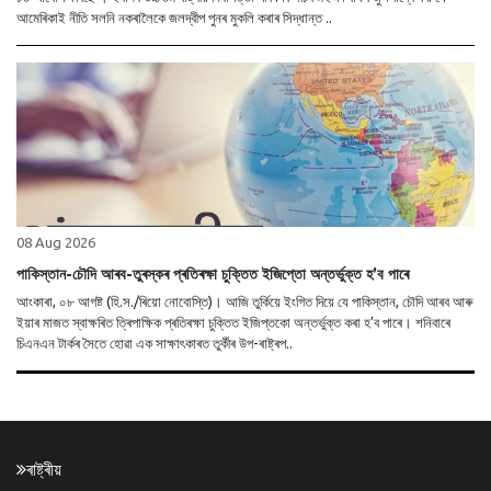
আমেৰিকাই নীতি সলনি নকৰালৈকে জলদ্বীপ পুনৰ মুকলি কৰাৰ সিদ্ধান্ত ..
08 Aug 2026
পাকিস্তান-চৌদি আৰব-তুৰস্কৰ প্ৰতিৰক্ষা চুক্তিত ইজিপ্তো অন্তৰ্ভুক্ত হ’ব পাৰে
আংকাৰা, ০৮ আগষ্ট (হি.স./ৰিয়ো নোবোস্তি)। আজি তুৰ্কিয়ে ইংগিত দিয়ে যে পাকিস্তান, চৌদি আৰব আৰু
ইয়াৰ মাজত স্বাক্ষৰিত ত্ৰিপাক্ষিক প্ৰতিৰক্ষা চুক্তিত ইজিপ্তকো অন্তৰ্ভুক্ত কৰা হ’ব পাৰে। শনিবাৰে
চিএনএন টাৰ্কৰ সৈতে হোৱা এক সাক্ষাৎকাৰত তুৰ্কীৰ উপ-ৰাষ্ট্ৰপ..
ৰাষ্ট্ৰীয়