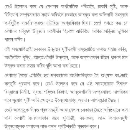
তেওঁ উল্লেখ কৰে যে নেপালৰ অৰ্থনৈতিক পৰিৱৰ্তন, চাকৰি সৃষ্টি, আৰু
বিনিয়োগ সম্প্ৰসাৰণত সহায় কৰিবলৈ চৰকাৰে আৰম্ভ কৰা অভিলাষী সংস্কাৰ
কাৰ্যসূচীক সমৰ্থন কৰাত এডিবিয়ে অগ্ৰাধিকাৰ দিব। তেওঁ লগতে কয় যে
নেপালৰ সৰ্ববৃহৎ উন্নয়ন অংশীদাৰ হিচাপে এডিবিয়ে অধিক সক্ৰিয় ভূমিকা
পালন কৰিব।
এই সহযোগিতাই চৰকাৰৰ উন্নয়ন দৃষ্টিভংগী বাস্তৱায়িত কৰাত সহায় কৰিব,
অৰ্থনৈতিক বৃদ্ধি, আন্তঃগাঁথনি উন্নয়ন, আৰু জনসাধাৰণৰ জীৱন ধাৰণৰ মান
উন্নত কৰাত সহায় কৰিব বুলি আশা কৰা হৈছে।
নেপালৰ সৈতে এডিবিৰ ছয় দশকজোৰা অংশীদাৰিত্বক লৈ অধ্যক্ষ কাণ্ডাই
সন্তুষ্টি প্ৰকাশ কৰে। তেওঁ উল্লেখ কৰে যে এই সময়ছোৱাত নিৰাপদ
বিদ্যালয় নিৰ্মাণ, স্বচ্ছ শক্তিৰ বিকাশ, আন্তঃগাঁথনি সম্প্ৰসাৰণ, নাগৰিকৰ
বাবে সুযোগ সৃষ্টি আদি ক্ষেত্ৰত উল্লেখযোগ্য অৱদান আগবঢ়োৱা হৈছে।
তেওঁ আগন্তুক দিনত প্ৰধানমন্ত্ৰী আৰু নেপাল চৰকাৰৰ সৈতে ঘনিষ্ঠভাৱে কাম
কৰি নেপালী জনসাধাৰণৰ বাবে সুনিৰ্দিষ্ট, বহনক্ষম, আৰু ফলাফলমুখী
উন্নয়নমূলক ফলাফল লাভ কৰাৰ প্ৰতিশ্ৰুতি প্ৰকাশ কৰে।