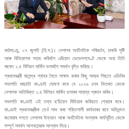
কাঠমাণ্ডু, ০৭ জুলাই (হি.স.)। নেপালৰ অৰ্থনৈতিক পৰিৱৰ্তন, চাকৰি সৃষ্টি
আৰু বিনিয়োগক সহায় কৰিবলৈ এছিয়ান ডেভেলপমেণ্ট বেংকে অহা তিনি
বছৰত ২.৪ বিলিয়ন মাৰ্কিন ডলাৰলৈ সমৰ্থন বৃদ্ধি কৰিছে।
প্ৰধানমন্ত্ৰী বালেন্দ্ৰ শ্বাহৰ সৈতে সাক্ষাৎ কৰাৰ কিছু সময়ৰ পিছতে এডিবিৰ
সভাপতি মাছাটো কাণ্ডাই ঘোষণা কৰে যে ২০২৯ চনৰ ভিতৰত বেংকে
নেপালক অতিৰিক্ত ২.৪ বিলিয়ন মাৰ্কিন ডলাৰৰ সাহায্য প্ৰদান কৰিব।
সভাপতি কাণ্ডাই এই তথ্য ছ’চিয়েল মিডিয়াৰ জৰিয়তে শ্বেয়াৰ কৰে।
কাণ্ডাই প্ৰধানমন্ত্ৰীক তেওঁ লাভ কৰা শক্তিশালী কাৰ্যভাৰৰ বাবে অভিনন্দন
জনোৱাৰ লগতে নেপালৰ উন্নয়ন আৰু অৰ্থনৈতিক সংস্কাৰ কাৰ্যসূচীত বেংকে
সম্পূৰ্ণ সমৰ্থন আগবঢ়োৱাৰ আশ্বাস দিয়ে।