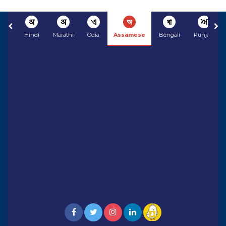
अ
अ
ଏ
অ
বা
ਅ
Hindi
Marathi
Odia
Assamese
Bengali
Punjabi