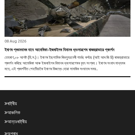
08 Aug 2026
ইৰাণৰ প্ৰথমবাৰৰ বাবে আমেৰিকা-ইজৰাইলৰ বিমানৰ ধ্বংসাৱশেষ ৰাজহুৱাভাৱে প্ৰদৰ্শন
তেহৰাণ,০৮ আগষ্ট (হি.স.)। ইৰাণৰ ইছলামিক ৰিভল্যুচনেৰী গাৰ্ডছ কৰ্পছে (আই আৰ জি চি) ৰাজহুৱাভাৱে
প্ৰদৰ্শন কৰিছে আমেৰিকা আৰু ইজৰাইলৰ বিমানৰ ধ্বংসাৱশেষৰ বৃহৎ সংগ্ৰহ। ইৰাণৰ সংবাদ মাধ্যমৰ
মতে, এই প্ৰদৰ্শনীত শেহতীয়াকৈ ইৰাণৰ বিৰুদ্ধে হোৱা সামৰিক সংঘাতৰ সময়..
ৰাষ্ট্ৰীয়
আঞ্চলিক
আন্তঃৰাষ্ট্ৰীয়
অপৰাধ