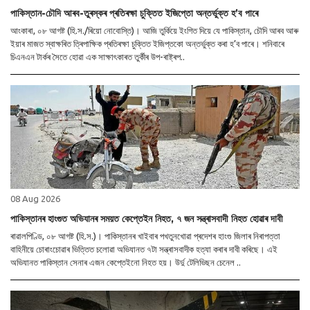
পাকিস্তান-চৌদি আৰব-তুৰস্কৰ প্ৰতিৰক্ষা চুক্তিত ইজিপ্তো অন্তৰ্ভুক্ত হ’ব পাৰে
আংকাৰা, ০৮ আগষ্ট (হি.স./ৰিয়ো নোবোস্তি)। আজি তুৰ্কিয়ে ইংগিত দিয়ে যে পাকিস্তান, চৌদি আৰব আৰু
ইয়াৰ মাজত স্বাক্ষৰিত ত্ৰিপাক্ষিক প্ৰতিৰক্ষা চুক্তিত ইজিপ্তকো অন্তৰ্ভুক্ত কৰা হ’ব পাৰে। শনিবাৰে
চিএনএন টাৰ্কৰ সৈতে হোৱা এক সাক্ষাৎকাৰত তুৰ্কীৰ উপ-ৰাষ্ট্ৰপ..
08 Aug 2026
পাকিস্তানৰ হাংগুত অভিযানৰ সময়ত কেপ্তেইন নিহত, ৭ জন সন্ত্ৰাসবাদী নিহত হোৱাৰ দাবী
ৰাৱালপিণ্ডি, ০৮ আগষ্ট (হি.স.)। পাকিস্তানৰ খাইবাৰ পখতুনখোৱা প্ৰদেশৰ হাংগু জিলাৰ নিৰাপত্তা
বাহিনীয়ে চোৰাংচোৱাৰ ভিত্তিত চলোৱা অভিযানত ৭টা সন্ত্ৰাসবাদীক হত্যা কৰাৰ দাবী কৰিছে। এই
অভিযানত পাকিস্তান সেনাৰ এজন কেপ্তেইনো নিহত হয়। উৰ্দু টেলিভিছন চেনেল ..