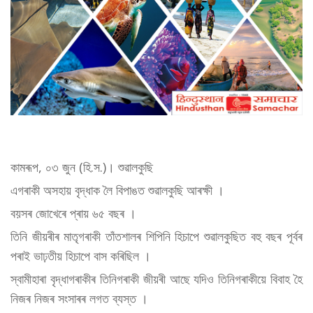
কামৰূপ, ০৩ জুন (হি.স.)। শুৱালকুছি
এগৰাকী অসহায় বৃদ্ধাক লৈ বিপাঙত শুৱালকুছি আৰক্ষী ।
বয়সৰ জোখেৰে প্ৰায় ৬৫ বছৰ ।
তিনি জীয়ৰীৰ মাতৃগৰাকী তাঁতশালৰ শিপিনি হিচাপে শুৱালকুছিত বহু বছৰ পূৰ্বৰ
পৰাই ভাঢ়তীয় হিচাপে বাস কৰিছিল ।
স্বামীহাৰা বৃদ্ধাগৰাকীৰ তিনিগৰাকী জীয়ৰী আছে যদিও তিনিগৰাকীয়ে বিবাহ হৈ
নিজৰ নিজৰ সংসাৰৰ লগত ব্যস্ত ।