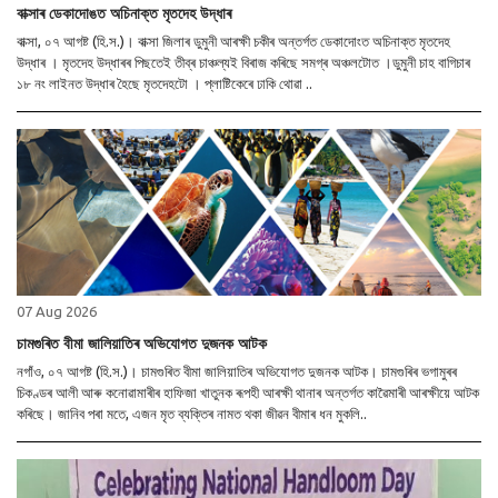
বাক্সাৰ ডেকাদোঙত অচিনাক্ত মৃতদেহ উদ্ধাৰ
বাক্সা, ০৭ আগষ্ট (হি.স.)। বাক্সা জিলাৰ ডুমুনী আৰক্ষী চকীৰ অন্তৰ্গত ডেকাদোংত অচিনাক্ত মৃতদেহ
উদ্ধাৰ । মৃতদেহ উদ্ধাৰৰ পিছতেই তীব্ৰ চাঞ্চল্যই বিৰাজ কৰিছে সমগ্ৰ অঞ্চলটোত ।ডুমুনী চাহ বাগিচাৰ
১৮ নং লাইনত উদ্ধাৰ হৈছে মৃতদেহটো । প্লাষ্টিকেৰে ঢাকি থোৱা ..
07 Aug 2026
চামগুৰিত বীমা জালিয়াতিৰ অভিযোগত দুজনক আটক
নগাঁও, ০৭ আগষ্ট (হি.স.)। চামগুৰিত বীমা জালিয়াতিৰ অভিযোগত দুজনক আটক। চামগুৰিৰ ভগামুৰৰ
চিকণ্ডৰ আলী আৰু কনোৱামাৰীৰ হাফিজা খাতুনক ৰূপহী আৰক্ষী থানাৰ অন্তৰ্গত কাৱৈমাৰী আৰক্ষীয়ে আটক
কৰিছে। জানিব পৰা মতে, এজন মৃত ব্যক্তিৰ নামত থকা জীৱন বীমাৰ ধন মুকলি..