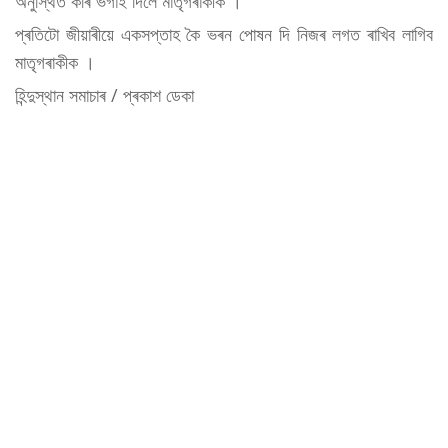
অনুস্থিত কৰি ভগাই দিলে মাতৃগৰাকীক ।
প্ৰতিটো জীয়াৰীয়ে একসপ্তাহ কৈ ভৰন পোষন দি নিজৰ লগত ৰাখিব লাগিব
মাতৃগৰাকীক ।
হিন্দুস্থান সমাচাৰ / প্ৰকাশ ডেকা