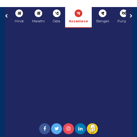
अ
अ
ଏ
অ
বা
ਅ
Hindi
Marathi
Odia
Assamese
Bengali
Punjabi