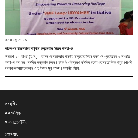
07 Aug 2026
কামৰূপৰ ৰামদিয়াত ৰাষ্ট্ৰীয় হস্ততাঁত দিৱস উদযাপন
কামৰূপ, ০৭ আগষ্ট (হি.স.)। কামৰূপৰ ৰামদিয়াত ৰাষ্ট্ৰীয় হস্ততাঁত দিৱস উদযাপন প্ৰতিবছৰে ৭ আগষ্টত
উদযাপন কৰা হয় ''ৰাষ্ট্ৰীয় হস্ততাঁত দিৱস। তাঁত শিল্প উন্নয়ণ সমিতিৰ উদ্যোগত আয়োজিত থলুৱা শিপিনী
সকলক উৎসাহিত কৰাই এই দিৱসৰ মূল লক্ষ্য। স্থানীয় শিপি..
ৰাষ্ট্ৰীয়
আঞ্চলিক
আন্তঃৰাষ্ট্ৰীয়
অপৰাধ