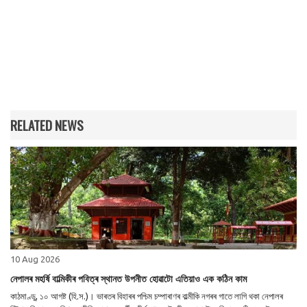
RELATED NEWS
10 Aug 2026
নেপালৰ মহৰ্ষি বাল্মিকীৰ পবিত্ৰ স্থানত উপনীত হোৱাটো এতিয়াও এক কঠিন কাম
কাঠমাণ্ডু, ১০ আগষ্ট (হি.স.)। ভাৰতৰ বিহাৰৰ পশ্চিম চম্পাৰাণৰ বাল্মীকি নগৰৰ গাতে লাগি থকা নেপালৰ