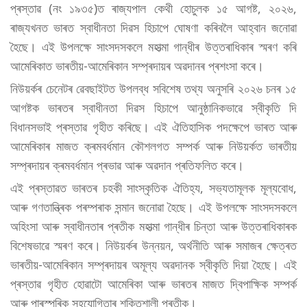
প্ৰস্তাৱ (নং ১৯৩৫)ত ৰাজ্যপাল কেথী হোচুলক ১৫ আগষ্ট, ২০২৬,
ৰাজ্যখনত ভাৰত স্বাধীনতা দিৱস হিচাপে ঘোষণা কৰিবলৈ আহ্বান জনোৱা
হৈছে। এই উপলক্ষে সাংসদসকলে মহাত্মা গান্ধীৰ উত্তৰাধিকাৰ স্মৰণ কৰি
আমেৰিকাত ভাৰতীয়-আমেৰিকান সম্প্ৰদায়ৰ অৱদানৰ প্ৰশংসা কৰে।
নিউয়ৰ্কৰ চেনেটৰ ৱেবছাইটত উপলব্ধ সবিশেষ তথ্য অনুসৰি ২০২৬ চনৰ ১৫
আগষ্টক ভাৰতৰ স্বাধীনতা দিৱস হিচাপে আনুষ্ঠানিকভাৱে স্বীকৃতি দি
বিধানসভাই প্ৰস্তাৱ গৃহীত কৰিছে। এই ঐতিহাসিক পদক্ষেপে ভাৰত আৰু
আমেৰিকাৰ মাজত ক্ৰমবৰ্ধমান কৌশলগত সম্পৰ্ক আৰু নিউয়ৰ্কত ভাৰতীয়
সম্প্ৰদায়ৰ ক্ৰমবৰ্ধমান প্ৰভাৱ আৰু অৱদান প্ৰতিফলিত কৰে।
এই প্ৰস্তাৱত ভাৰতৰ চহকী সাংস্কৃতিক ঐতিহ্য, সভ্যতামূলক মূল্যবোধ,
আৰু গণতান্ত্ৰিক পৰম্পৰাক সন্মান জনোৱা হৈছে। এই উপলক্ষে সাংসদসকলে
অহিংসা আৰু স্বাধীনতাৰ প্ৰতীক মহাত্মা গান্ধীৰ চিন্তা আৰু উত্তৰাধিকাৰক
বিশেষভাৱে স্মৰণ কৰে। নিউয়ৰ্কৰ উন্নয়ন, অৰ্থনীতি আৰু সমাজৰ ক্ষেত্ৰত
ভাৰতীয়-আমেৰিকান সম্প্ৰদায়ৰ অমূল্য অৱদানক স্বীকৃতি দিয়া হৈছে। এই
প্ৰস্তাৱ গৃহীত হোৱাটো আমেৰিকা আৰু ভাৰতৰ মাজত দ্বিপাক্ষিক সম্পৰ্ক
আৰু পাৰস্পৰিক সহযোগিতাৰ শক্তিশালী প্ৰতীক।