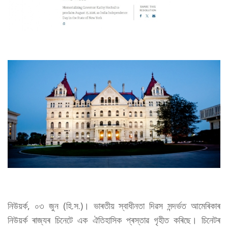
নিউয়ৰ্ক, ০৩ জুন (হি.স.)। ভাৰতীয় স্বাধীনতা দিৱস সন্দৰ্ভত আমেৰিকাৰ
নিউয়ৰ্ক ৰাজ্যৰ চিনেটে এক ঐতিহাসিক প্ৰস্তাৱ গৃহীত কৰিছে। চিনেটৰ