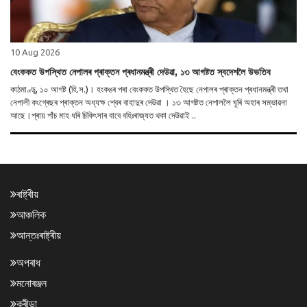
10 Aug 2026
বেংককত উপস্থিত নেপালৰ প্ৰাক্তন প্ৰধানমন্ত্ৰী দেউৱা, ১৩ আগষ্টত স্বদেশলৈ উভতিব
কাঠমাণ্ডু, ১০ আগষ্ট (হি.স.)। হংকঙৰ পৰা বেংককত উপস্থিত হৈছে নেপালৰ প্ৰাক্তন প্ৰধানমন্ত্ৰী তথা
নেপালী কংগ্ৰেছৰ প্ৰাক্তন অধ্যক্ষ শ্বেৰ বাহাদুৰ দেউৱা । ১৩ আগষ্টত নেপাললৈ ঘূৰি অহাৰ সম্ভাৱনা
আছে।প্ৰায় পাঁচ মাহ ধৰি চিকিৎসাৰ বাবে বহিঃৰাজ্যত থকা দেউৱাই ..
ৰাষ্ট্ৰীয়
আঞ্চলিক
আন্তঃৰাষ্ট্ৰীয়
অপৰাধ
মনোৰঞ্জন
ক্ৰীড়া