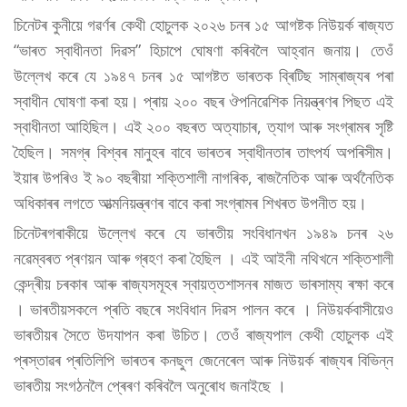
চিনেটৰ কুনীয়ে গৱৰ্ণৰ কেথী হোচুলক ২০২৬ চনৰ ১৫ আগষ্টক নিউয়ৰ্ক ৰাজ্যত
“ভাৰত স্বাধীনতা দিৱস” হিচাপে ঘোষণা কৰিবলৈ আহ্বান জনায়। তেওঁ
উল্লেখ কৰে যে ১৯৪৭ চনৰ ১৫ আগষ্টত ভাৰতক ব্ৰিটিছ সাম্ৰাজ্যৰ পৰা
স্বাধীন ঘোষণা কৰা হয়। প্ৰায় ২০০ বছৰ ঔপনিৱেশিক নিয়ন্ত্ৰণৰ পিছত এই
স্বাধীনতা আহিছিল। এই ২০০ বছৰত অত্যাচাৰ, ত্যাগ আৰু সংগ্ৰামৰ সৃষ্টি
হৈছিল। সমগ্ৰ বিশ্বৰ মানুহৰ বাবে ভাৰতৰ স্বাধীনতাৰ তাৎপৰ্য অপৰিসীম।
ইয়াৰ উপৰিও ই ৯০ বছৰীয়া শক্তিশালী নাগৰিক, ৰাজনৈতিক আৰু অৰ্থনৈতিক
অধিকাৰৰ লগতে আত্মনিয়ন্ত্ৰণৰ বাবে কৰা সংগ্ৰামৰ শিখৰত উপনীত হয়।
চিনেটৰগৰাকীয়ে উল্লেখ কৰে যে ভাৰতীয় সংবিধানখন ১৯৪৯ চনৰ ২৬
নৱেম্বৰত প্ৰণয়ন আৰু গ্ৰহণ কৰা হৈছিল । এই আইনী নথিখনে শক্তিশালী
কেন্দ্ৰীয় চৰকাৰ আৰু ৰাজ্যসমূহৰ স্বায়ত্তশাসনৰ মাজত ভাৰসাম্য ৰক্ষা কৰে
। ভাৰতীয়সকলে প্ৰতি বছৰে সংবিধান দিৱস পালন কৰে । নিউয়ৰ্কবাসীয়েও
ভাৰতীয়ৰ সৈতে উদযাপন কৰা উচিত। তেওঁ ৰাজ্যপাল কেথী হোচুলক এই
প্ৰস্তাৱৰ প্ৰতিলিপি ভাৰতৰ কনছুল জেনেৰেল আৰু নিউয়ৰ্ক ৰাজ্যৰ বিভিন্ন
ভাৰতীয় সংগঠনলৈ প্ৰেৰণ কৰিবলৈ অনুৰোধ জনাইছে ।