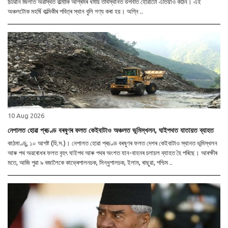
চিটৱান জিলাত অৱস্থিত বাল্মীকি আশ্ৰমৰ ধৰ্মীয় তীৰ্থস্থানত উপনীত হোৱাটো এতিয়াও কঠিন। এই
অঞ্চলটোক মহৰ্ষি বাল্মিকীৰ পবিত্ৰ স্থান বুলি গণ্য কৰা হয়। অগ্নি ..
10 Aug 2026
নেপালত হোৱা প্ৰচণ্ড বৰষুণৰ ফলত কেইবাটাও অঞ্চলত ভূমিস্খলন, ঘাইপথত যাতায়ত ব্যাহত
কাঠমাণ্ডু, ১০ আগষ্ট (হি.স.)। নেপালত হোৱা প্ৰচণ্ড বৰষুণৰ ফলত দেশৰ কেইবাটাও স্থানত ভূমিস্খলন
আৰু পথ অৱৰোধৰ ফলত বৃহৎ ঘাইপথ আৰু পথৰ অংশত যান-বাহনৰ চলাচল ব্যাহত হৈ পৰিছে। আৰক্ষীৰ
মতে, আজি পুৱা ৯ বজালৈকে কাভ্ৰেপালনচক, সিন্ধুপালচক, ইলাম, ৰাছুৱা, পশ্চিম ..