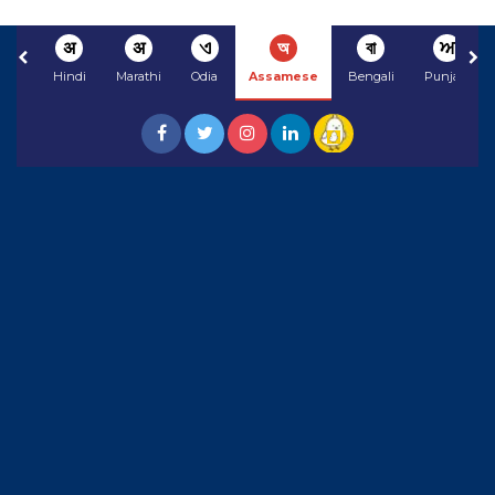
अ
अ
ଏ
অ
বা
ਅ
Hindi
Marathi
Odia
Assamese
Bengali
Punjabi