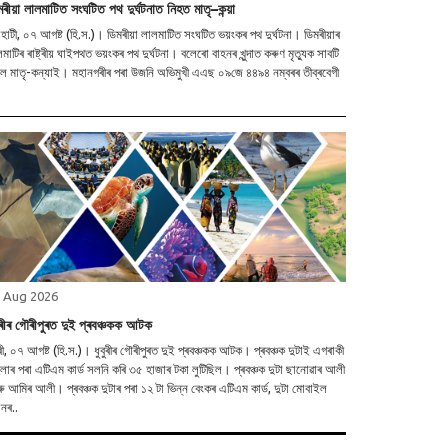
মৰীয়া লালমাটিত সংঘটিত পথ দুৰ্ঘটনাত নিহত মাতৃ–কন্য়া
াহাটী, ০৭ আগষ্ট (হি.স.)। ডিমৰীয়া লালমাটিত সংঘটিত ভয়ংকৰ পথ দুৰ্ঘটনা। ডিমৰীয়াৰ
িৰ ৰাষ্ট্ৰীয় ঘাইপথত ভয়ংকৰ পথ দুৰ্ঘটনা। বলেৰো বাহনৰ খুন্দাত কৰুণ মৃত্যুক সাবটি
্যাই। মহানগৰীৰ পৰা উজনি অভিমুখী এএছ ০৯জে ৪৪৯৪ নম্বৰৰ তীব্ৰবেগী
 Aug 2026
বুৰীৰ গৌৰীপুৰত দুই প্ৰবঞ্চকক আটক
ৰী, ০৭ আগষ্ট (হি.স.)। ধুবুৰীৰ গৌৰীপুৰত দুই প্ৰবঞ্চকক আটক। প্ৰবঞ্চক দুটাই এগৰাকী
াৰ পৰা এটিএম কাৰ্ড সলনি কৰি ৩৫ হাজাৰ টকা লুটিছিল। প্ৰবঞ্চক দুটা ছানোৱাৰ আলী
। প্ৰবঞ্চক দুটাৰ পৰা ১২ টা ভিন্ন বেংকৰ এটিএম কাৰ্ড, দুটা মোবাইল
নৰ..