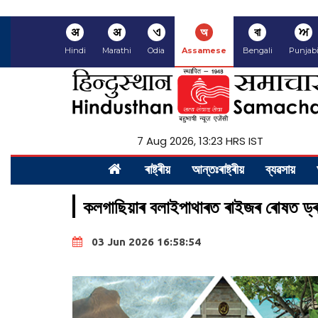
अ
अ
ଏ
অ
বা
ਅ
Hindi
Marathi
Odia
Assamese
Bengali
Punjab
7 Aug 2026, 13:23 HRS IST
ৰাষ্ট্ৰীয়
আন্তঃৰাষ্ট্ৰীয়
ব্যৱসায়
কলগাছিয়াৰ বলাইপাথাৰত ৰাইজৰ ৰোষত ড্
03 Jun 2026 16:58:54