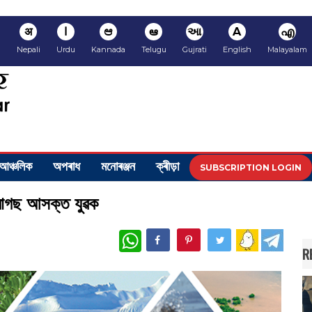
अ
ا
ಆ
ఆ
આ
A
എ
i
Nepali
Urdu
Kannada
Telugu
Gujrati
English
Malayalam
আঞ্চলিক
অপৰাধ
মনোৰঞ্জন
ক্ৰীড়া
SUBSCRIPTION LOGIN
ৰাগছ আসক্ত যুৱক
WhatsApp
R