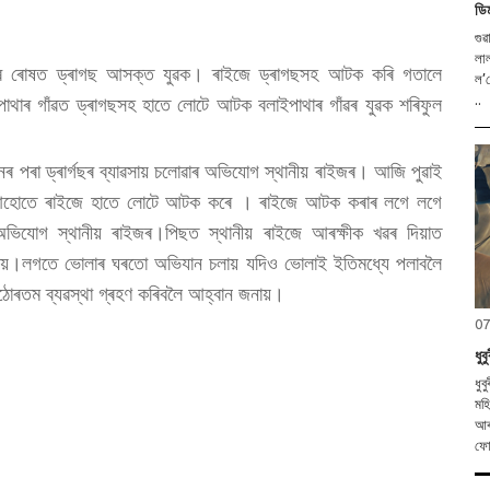
ডি
গুৱ
লালমাট
ইজৰ ৰোষত ড্ৰাগছ আসক্ত যুৱক। ৰাইজে ড্ৰাগছসহ আটক কৰি গতালে
ল’লে মাতৃ-কন
পাথাৰ গাঁৱত ড্ৰাগছসহ হাতে লোটে আটক বলাইপাথাৰ গাঁৱৰ যুৱক শৰিফুল
..
িনৰ পৰা ড্ৰাৰ্গছৰ ব্যাৱসায় চলোৱাৰ অভিযোগ স্থানীয় ৰাইজৰ। আজি পুৱাই
িনি আহোতে ৰাইজে হাতে লোটে আটক কৰে । ৰাইজে আটক কৰাৰ লগে লগে
অভিযোগ স্থানীয় ৰাইজৰ।পিছত স্থানীয় ৰাইজে আৰক্ষীক খৱৰ দিয়াত
যায়।লগতে ভোলাৰ ঘৰতো অভিযান চলায় যদিও ভোলাই ইতিমধ্যে পলাবলৈ
কঠোৰতম ব্যৱস্থা গ্ৰহণ কৰিবলৈ আহ্বান জনায়।
07
ধু
ধুবু
মহিল
আৰু আমিৰ আলী
ফো