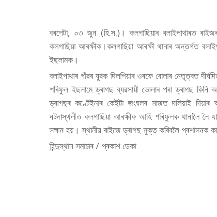
বৰপেটা, ০৩ জুন (হি.স.)। কলগাছিয়াৰ বলাইপাথাৰত ৰা
কলগাছিয়া আৰক্ষীক।কলগাছিয়া আৰক্ষী থানাৰ অন্তৰ্গত বলাই
ইছলামক।
বলাইপাথাৰ গাঁৱৰ যুৱক দিলপিয়াৰ ওৰফে বোলাৰ নেতৃত্বত দীৰ্ঘদ
শৰিফুল ইছলামে ড্ৰাগছ ব্যৱসায়ী ভোলাৰ পৰা ড্ৰাগছ ক
ড্ৰাগছৰ কণ্টেইনাৰ কেইটা জংঘলৰ মাজত দলিয়াই দিয়াৰ 
ঘটনাস্থলীত কলগাছিয়া আৰক্ষীক আহি শৰিফুলক থানালৈ লৈ 
সক্ষম হয়। স্থানীয় ৰাইজে ড্ৰাগছ মুক্ত কৰিবলৈ প্ৰশাসনক 
হিন্দুস্থান সমাচাৰ / প্ৰকাশ ডেকা