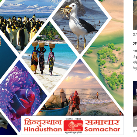
07
কো
কোক
নিয
দাবীত ক
স্থ
07