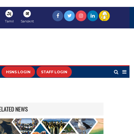
அ
अ
Tamil
Sanskrit
HSNS LOGIN
STAFF LOGIN
ELATED NEWS