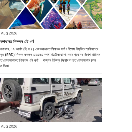
 Aug 2026
কৰাঝাৰত শিক্ষকৰ এই ধৰ্ণা
ৰাঝাৰ, ০৭ আগষ্ট (হি.স.)। কোকৰাঝাৰত শিক্ষকৰ ধৰ্ণা ৷ বিশেষ নিযুক্তি প্ৰক্ৰিয়াৰে
ুক্ত (SRD) শিক্ষক সকলক এচএনএ স্পৰ্ষ মডিউলযোগে বেতন প্রদানৰ নিৰ্দেশ বাতিলৰ
োকৰাঝাৰত শিক্ষকৰ এই ধৰ্ণা । ৰাজ্যৰ বিভিন্ন জিলাৰ লগতে কোকৰাঝাৰ চহৰ
িত জিলা ..
 Aug 2026