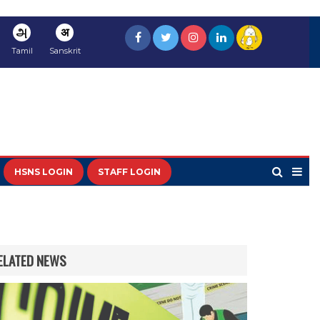
அ
अ
Tamil
Sanskrit
HSNS LOGIN
STAFF LOGIN
ELATED NEWS