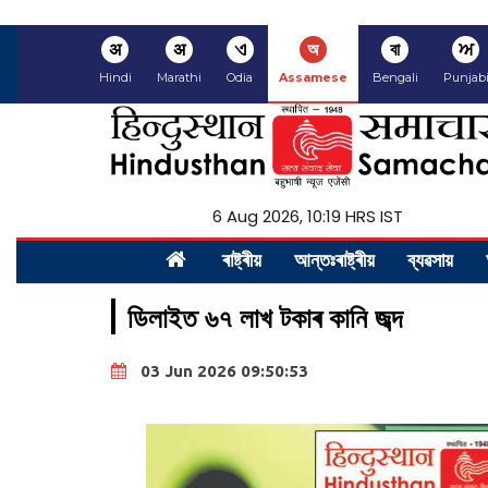
अ
अ
ଏ
অ
বা
ਅ
Hindi
Marathi
Odia
Assamese
Bengali
Punjab
6 Aug 2026, 10:19 HRS IST
ৰাষ্ট্ৰীয়
আন্তঃৰাষ্ট্ৰীয়
ব্যৱসায়
ডিলাইত ৬৭ লাখ টকাৰ কানি জব্দ
03 Jun 2026 09:50:53