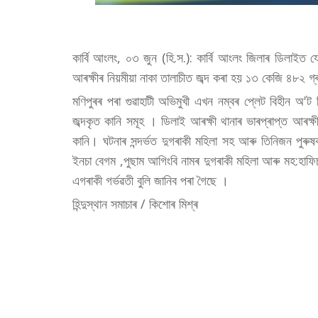
কাৰ্বি আংলং, ০৩ জুন (হি.স.): কাৰ্বি আংলং জিলাৰ ডিলাইত যে
আৰক্ষীৰ নিয়মীয়া নাকা তালাচীত জব্দ কৰা হয় ১৩ কেজি ৪৮২ গ্ৰা
মণিপুৰৰ পৰা গুৱাহাটী অভিমুখী এখন নম্বৰ প্লেট বিহীন অ'ট 
জব্দকৃত কানি সমূহ । ডিলাই আৰক্ষী থানাৰ ভাৰপ্ৰাপ্ত আৰক্ষ
কানি। ঘটনাৰ সন্দৰ্ভত দুগৰাকী মহিলা সহ আৰু তিনিজন পু
ইনচা বেগম ,পুছাম আগিংবি নামৰ দুগৰাকী মহিলা আৰু মহ:হাফি
এগৰাকী গৰ্ভৱতী বুলি জানিব পৰা গৈছে ।
হিন্দুস্থান সমাচাৰ / কিশোৰ মিশ্ৰ