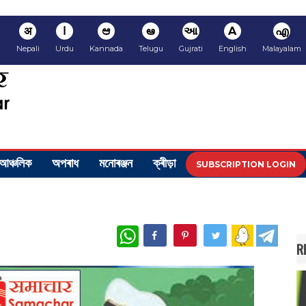
अ
ا
ಆ
ఆ
આ
A
എ
i
Nepali
Urdu
Kannada
Telugu
Gujrati
English
Malayalam
আঞ্চলিক
অপৰাধ
মনোৰঞ্জন
ক্ৰীড়া
SUBSCRIPTION LOGIN
WhatsApp
R