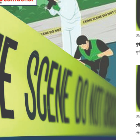
06
খু
খুম
06
গৌ
গৌৰ