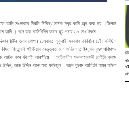
াৱা কালি মঙলবাৰে বিয়লি নিষিদ্ধ মাদক দ্ৰব্য় কানি জব্দ কৰা হয় ।ডিলাই
ম কানি । জব্দ কৰা কানিখিনিৰ বজাৰ মূল্য় প্ৰায় ৬৭ লাখ টকাৰ
ৰিক্সাৰ চিটৰ তলৰ গোপন চেম্বাৰত লুকুৱাই সৰবৰাহ কৰিবলৈ চেষ্টা কৰিছিল
ী বিষয়া জিতুমণি শইকীয়াৰ নেতৃত্বত চলা অভিযানত উদ্ধাৰ বৃহৎ পৰিমাণৰ
05
ৰুষক আটক কৰে ডীলাই আৰক্ষীয়ে । আটকাধীন সৰবৰাহৰকাৰী কেইটা ক্ৰমে
কল
চ উদ্দিন, তাজ উদ্দিন আৰু মহ: ফাইজুল। তাৰে পুছাম আগিংবি নামৰ মহিলা
ৰা
কল