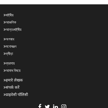
ৰাষ্ট্ৰীয়
আঞ্চলিক
আন্তঃৰাষ্ট্ৰীয়
অপৰাধ
মনোৰঞ্জন
ক্ৰীড়া
ব্যৱসায়
আমাৰ বিষয়ে
हमारे लेखक
संपर्क करें
प्राइवेसी पॉलिसी