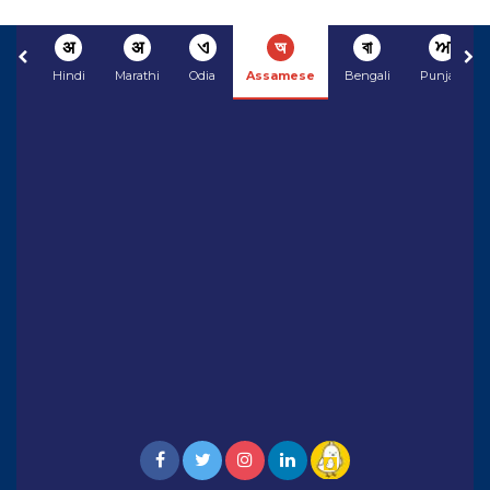
अ
अ
ଏ
অ
বা
ਅ
Hindi
Marathi
Odia
Assamese
Bengali
Punjabi