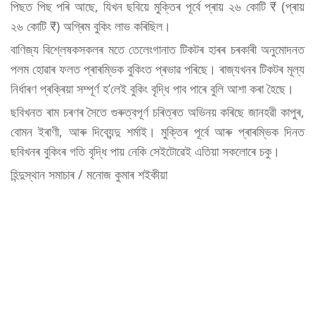
পিছত পিছ পৰি আছে, যিখন ছবিয়ে মুক্তিৰ পূৰ্বে প্ৰায় ২৬ কোটি ₹ (প্ৰায়
২৬ কোটি ₹) অগ্ৰিম বুকিং লাভ কৰিছিল।
বাণিজ্য বিশ্লেষকসকলৰ মতে তেলেংগানাত টিকটৰ হাৰৰ চৰকাৰী অনুমোদনত
পলম হোৱাৰ ফলত প্ৰাৰম্ভিক বুকিংত প্ৰভাৱ পৰিছে। ৰাজ্যখনৰ টিকটৰ মূল্য
নিৰ্ধাৰণ প্ৰক্ৰিয়া সম্পূৰ্ণ হ’লেই বুকিং বৃদ্ধি পাব পাৰে বুলি আশা কৰা হৈছে।
ছবিখনত ৰাম চৰণৰ সৈতে গুৰুত্বপূৰ্ণ চৰিত্ৰত অভিনয় কৰিছে জানহৱী কাপুৰ,
বোমন ইৰাণী, আৰু দিব্যেন্দু শৰ্মাই। মুক্তিৰ পূৰ্বে আৰু প্ৰাৰম্ভিক দিনত
ছবিখনৰ বুকিংৰ গতি বৃদ্ধি পায় নেকি সেইটোৱেই এতিয়া সকলোৰে চকু।
হিন্দুস্থান সমাচাৰ / মনোজ কুমাৰ শইকীয়া