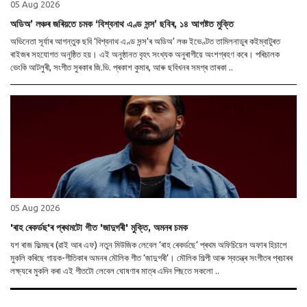
05 Aug 2026
অডিঅ’ লঞ্চৰ জৰিয়তে চমক ‘বিশ্বনাথ এণ্ড সন্স’ ছবিৰ, ১৪ আগষ্টত মুক্তি
অভিনেতা সূৰ্যাৰ আগন্তুক ছবি ‘বিশ্বনাথ এণ্ড সন্স’ৰ অডিঅ’ লঞ্চ ইভেণ্টত তামিলনাডুৰ কইম্বাটুৰত
ৰাইজৰ সহযোগত অনুষ্ঠিত হয়। এই অনুষ্ঠানত বৃহৎ সংখ্যক অনুৰাগীয়ে অংশগ্ৰহণ কৰে। পৰিচালক
ভেংকি আটলুৰী, সংগীত সুৰকাৰ জি.ভি. প্ৰকাশ কুমাৰ, আৰু ছবিখনৰ সমগ্ৰ তাৰকা ..
05 Aug 2026
'ৰাহ ৰেকৰ্ডছ'ৰ প্ৰথমটো গীত 'জাদুগৰী' মুক্তি, অমনৰ চমক
যশ ৰাজ ফিল্মছৰ (ৱাই আৰ এফ) নতুন মিউজিক লেবেল ‘ৰাহ ৰেকৰ্ডছে’ প্ৰথম অফিচিয়েল অফাৰ হিচাপে
মুকলি কৰিছে গায়ক-গীতিকাৰ অমনৰ মৌলিক গীত ‘জাদুগৰী’। মৌলিক শিল্পী আৰু স্বতন্ত্ৰ সংগীতৰ প্ৰচাৰৰ
লক্ষ্যৰে মুকলি কৰা এই গীতটো লেবেল ঘোষণাৰ মাত্ৰ এদিন পিছতে সকলো ..