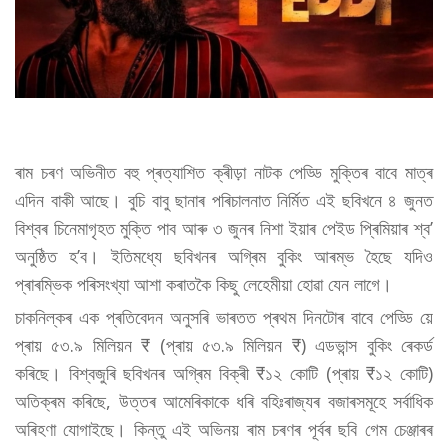
ৰাম চৰণ অভিনীত বহু প্ৰত্যাশিত ক্ৰীড়া নাটক পেড্ডি মুক্তিৰ বাবে মাত্ৰ
এদিন বাকী আছে। বুচি বাবু ছানাৰ পৰিচালনাত নিৰ্মিত এই ছবিখনে ৪ জুনত
বিশ্বৰ চিনেমাগৃহত মুক্তি পাব আৰু ৩ জুনৰ নিশা ইয়াৰ পেইড প্ৰিমিয়াৰ শ্ব’
অনুষ্ঠিত হ’ব। ইতিমধ্যে ছবিখনৰ অগ্ৰিম বুকিং আৰম্ভ হৈছে যদিও
প্ৰাৰম্ভিক পৰিসংখ্যা আশা কৰাতকৈ কিছু লেহেমীয়া হোৱা যেন লাগে।
চাকনিল্কৰ এক প্ৰতিবেদন অনুসৰি ভাৰতত প্ৰথম দিনটোৰ বাবে পেড্ডি য়ে
প্ৰায় ৫৩.৯ মিলিয়ন ₹ (প্ৰায় ৫৩.৯ মিলিয়ন ₹) এডভান্স বুকিং ৰেকৰ্ড
কৰিছে। বিশ্বজুৰি ছবিখনৰ অগ্ৰিম বিক্ৰী ₹১২ কোটি (প্ৰায় ₹১২ কোটি)
অতিক্ৰম কৰিছে, উত্তৰ আমেৰিকাকে ধৰি বহিঃৰাজ্যৰ বজাৰসমূহে সৰ্বাধিক
অৰিহণা যোগাইছে। কিন্তু এই অভিনয় ৰাম চৰণৰ পূৰ্বৰ ছবি গেম চেঞ্জাৰৰ