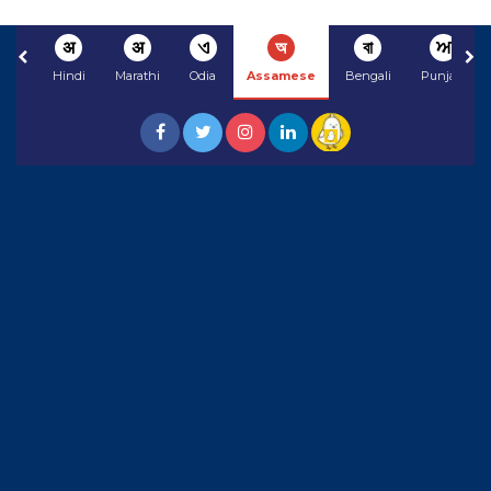
अ
अ
ଏ
অ
বা
ਅ
Hindi
Marathi
Odia
Assamese
Bengali
Punjabi