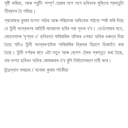
সৃষ্টি কৰিছে, আৰু শ্বুটিং সম্পূৰ্ণ হোৱাৰ লগে লগে ছবিখনৰ মুক্তিৰ প্ৰস্তুতি
তীব্ৰতৰ হৈ পৰিছে।
প্ৰযোজক কুমাৰ মংগত পাঠক আৰু পৰিচালক অভিষেক পাঠকে স্পষ্ট কৰি দিছে
যে হিন্দী সংস্কৰণৰ কাহিনী মালয়ালম ছবিৰ পৰা পৃথক হ’ব। তেওঁলোকৰ মতে,
মোহনলালৰ ‘দৃশ্যম ৩’ ছবিখনত পাৰিবাৰিক নাটকৰ ওপৰত অধিক গুৰুত্ব দিয়া
হৈছে যদিও হিন্দী সংস্কৰণটোক পাৰিবাৰিক থ্ৰিলাৰ হিচাপে ডিজাইন কৰা
হৈছে। হিন্দী দৰ্শকৰ বাবে এটা নতুন আৰু বেলেগ ট্ৰেক প্ৰস্তুত কৰা হৈছে,
যাৰ ফলত ছবিখন অধিক ৰোমাঞ্চকৰ হ’ব বুলি নিৰ্মাতাসকলে দাবী কৰে।
হিন্দুস্থান সমাচাৰ / মনোজ কুমাৰ শইকীয়া