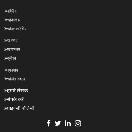
ৰাষ্ট্ৰীয়
আঞ্চলিক
আন্তঃৰাষ্ট্ৰীয়
অপৰাধ
মনোৰঞ্জন
ক্ৰীড়া
ব্যৱসায়
আমাৰ বিষয়ে
हमारे लेखक
संपर्क करें
प्राइवेसी पॉलिसी