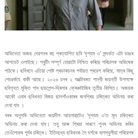
অভিনেতা অজয় দেৱগনৰ বহু প্ৰত্যাশিত ছবি ‘দৃশ্যম ৩’ সন্দৰ্ভত এটা ডাঙৰ
আপডেট ওলাইছে। শ্বুটিং সম্পূৰ্ণ হোৱাটো নিশ্চিত কৰিছে পৰিচালক অভিষেক
পাঠকে। ছবিখনে এতিয়া পোষ্ট প্ৰডাকচনৰ পৰ্যায়ত প্ৰৱেশ কৰিছে, মাত্ৰ কিছু
পেচৱৰ্কহে বাকী আছে। ২০২৬ চনৰ ২ অক্টোবৰত গান্ধী জয়ন্তী উপলক্ষে
ছবিগৃহত মুক্তি পাব ছাচপেন্স-থ্ৰিলাৰ ফ্ৰেঞ্চাইজিৰ তৃতীয় কিস্তি। অজয়ক
আকৌ এবাৰ ছবিখনত বিজয় ছালগাঁওকাৰৰ জনপ্ৰিয় চৰিত্ৰত অভিনয় কৰা
দেখা যাব ।
খবৰ অনুসৰি অভিনেতা জয়দীপ আহলাৱাটেও ‘দৃশ্যম ৩’ত মূল চৰিত্ৰত
অভিনয় কৰা দেখা যাব। তবু আৰু শ্ৰিয়া সাৰণে পুনৰ অভিনয় কৰিব
তেওঁলোকৰ পূৰ্বৰ চৰিত্ৰ। ইতিমধ্যে ছবিখনক লৈ দৰ্শকে হুলস্থুলীয়া পৰিৱেশৰ