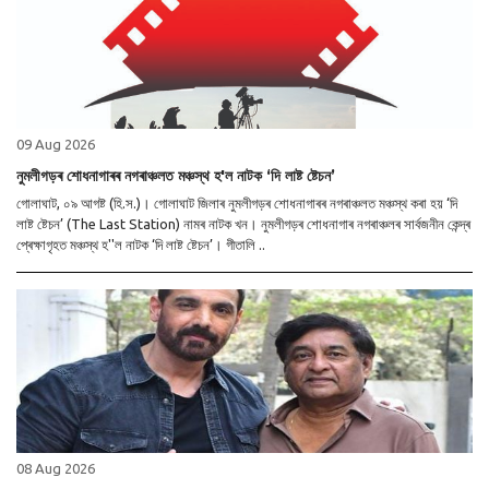
09 Aug 2026
নুমলীগড়ৰ শোধনাগাৰৰ নগৰাঞ্চলত মঞ্চস্থ হ'ল নাটক ‘দি লাষ্ট ষ্টেচন’
গোলাঘাট, ০৯ আগষ্ট (হি.স.)। গোলাঘাট জিলাৰ নুমলীগড়ৰ শোধনাগাৰৰ নগৰাঞ্চলত মঞ্চস্থ কৰা হয় ‘দি
লাষ্ট ষ্টেচন’ (The Last Station) নামৰ নাটক খন। নুমলীগড়ৰ শোধনাগাৰ নগৰাঞ্চলৰ সাৰ্বজনীন কেন্দ্ৰ
প্ৰেক্ষাগৃহত মঞ্চস্থ হ''ল নাটক ‘দি লাষ্ট ষ্টেচন’। গীতালি ..
08 Aug 2026