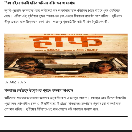
শিৱম নাইৰৰ পৰৱৰ্তী ছবিত অভিনয় কৰিব জন আব্ৰাহামে
দ্য ডিপ্লমেটৰ সফলতাৰ পিছত অভিনেতা জন আব্ৰাহাম আৰু পৰিচালক শিৱম নাইৰে পুনৰ একত্ৰিত
হৈছে। এতিয়া এই যুটিটোৱে দুজন নায়কৰ এক বৃহৎ একচন থ্ৰিলাৰৰ বাবে টিম আপ কৰিছে। ছবিখনত
তীব্ৰ একচন আৰু উত্তেজনা দেখা যাব। অৱশ্যে প্ৰজেক্টটোৰ কাহিনী আৰু দ্বিতীয়গৰাকী ..
07 Aug 2026
মালয়ালম চলচ্চিত্ৰ উদ্যোগত প্ৰৱেশ ফাৰহান আখতাৰ
অভিনেতা-প্ৰযোজক ফাৰহান আখতাৰ অনুৰাগীৰ বাবে এক নতুন ঘোষণা। ফাৰহান আৰু ৰিতেশ সিধৱানীৰ
প্ৰডাকচন কোম্পানী এক্সেল এণ্টাৰটেইনমেণ্টে এতিয়া মালয়ালম ভেম্পায়াৰ থ্ৰিলাৰ ছবি হাফৰ সৈতে
যোগদান কৰিছে। ছ’চিয়েল মিডিয়াত এই খবৰ শ্বেয়াৰ কৰি ফাৰহানে প্ৰকাশ কৰে..