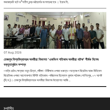
শুভাৰম্ভনি ঘটে ড°সতীশ চন্দ্ৰ ভট্টাচাৰ্যৰ মংগলাচৰণেৰে । ইয়াৰ পি..
07 Aug 2026
তেজপুৰ বিশ্ববিদ্যালয়ৰ অসমীয়া বিভাগত ‘একবিংশ শতিকাৰ অসমীয়া নাটক’ শীৰ্ষক বিশেষ
বক্তৃতানুষ্ঠান সম্পন্ন
–নাট্য চৰ্চাৰ ক্ষেত্ৰত নতুন চিন্তা ,পৰীক্ষা -নিৰীক্ষাৰ ওপৰত গুৰুত্ব –অন্তৰংগ থিয়েটাৰ আৰু মিনিমেল
থিয়েটাৰৰ ওপৰত আলোকপাত বিশিষ্ট নাট্যকাৰ -পৰিচালক হিল্লোল কুমাৰ পাঠকৰ শোণিতপুৰ, ০৭ আগষ্ট
(হি.স.)। তেজপুৰ বিশ্ববিদ্যালয়ৰ অসমীয়া বিভাগৰ উদ্যোগত আজি ..
ৰাষ্ট্ৰীয়