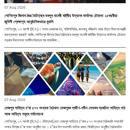
07 Aug 2026
শোণিতপুৰ জিলাৰ জৈৱ বৈচিত্ৰৰে ভৰপুৰ নামেৰী ৰাষ্ট্ৰীয় উদ্যানৰ কাৰ্যালয় চৌহদত ২৫বছৰীয়া
জুবিলী প্ৰেক্ষাগৃহ আনুষ্ঠানিকভাৱে মুকলি
শোণিতপুৰ, ০৭ আগষ্ট (হি.স.)। অসম চৰকাৰৰ বন, পাৰিপাৰ্শ্বিক, জলবায়ু পৰিৱৰ্তন আৰু বিত্ত বিভাগৰ মন্ত্ৰী
জয়ন্তমল্ল বৰুৱাই আজি শোণিতপুৰ জিলাৰ জৈৱ বৈচিত্ৰৰে ভৰপুৰ নামেৰী ৰাষ্ট্ৰীয় উদ্যানৰ কাৰ্যালয় চৌহদত
নদুৱাৰ বিধানসভা সমষ্টিৰ বিধায়ক পদ্ম হাজৰিকা ..
07 Aug 2026
তেজপুৰ সাহিত্য চ'ৰা ৫৭৭ সংখ্যক বৈঠকত তেজপুৰৰ প্ৰবীণ-নবীন লেখকৰ স্বৰচিত সাহিত্য পাঠ
আৰু সাহিত্য সমূহৰ পৰ্যালোচনা
শোণিতপুৰ, ০৭ আগষ্ট (হি.স.)। ঐতিহ্যমণ্ডিত তেজপুৰ সাহিত্য চ''ৰাৰ ৫৭৭ সংখ্যক বৈঠকখনি সভাপতি
অক্ষয় মিশ্ৰৰ চ''ৰা ঘৰত অনুষ্ঠিত হয় । চ''ৰাৰ উপ সভাপতি মানিক বৰাৰ পৌৰহিত্যত অনুষ্ঠিত বৈঠকখনিৰ