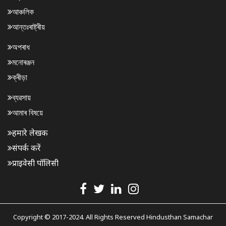
আঞ্চলিক
আন্তঃৰাষ্ট্ৰীয়
অপৰাধ
মনোৰঞ্জন
ক্ৰীড়া
ব্যৱসায়
আমাৰ বিষয়ে
हमारे लेखक
संपर्क करें
प्राइवेसी पॉलिसी
Copyright © 2017-2024. All Rights Reserved Hindusthan Samachar