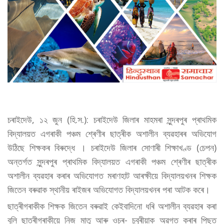
চৰাইদেউ, ১২ জুন (হি.স.): চৰাইদেউ জিলাৰ মাহমৰা সুন্দৰপুৰ প্ৰাথমিক
বিদ্যালয়ত এগৰাকী পঞ্চম শ্ৰেণীৰ ছাত্ৰীক অশালীন ব্যৱহাৰৰ অভিযোগ
উঠিছে শিক্ষকৰ বিৰুদ্ধে । চৰাইদেউ জিলাৰ সোণাৰী শিক্ষাখণ্ড (চেপন)
অন্তৰ্গত সুন্দৰপুৰ প্ৰাথমিক বিদ্যালয়ত এগৰাকী পঞ্চম শ্ৰেণীৰ ছাত্ৰীক
অশালীন ব্যৱহাৰ কৰাৰ অভিযোগত মৰাণহাট আৰক্ষীয়ে বিদ্যালয়খনৰ শিক্ষক
জিতেন বৰুৱাক স্থানীয় ৰাইজৰ অভিযোগত বিদ্যালয়খনৰ পৰা আটক কৰে।
ছাত্ৰীগৰাকীক শিক্ষক জিতেন বৰুৱাই কেইবাদিনো ধৰি অশালীন ব্যৱহাৰ কৰা
বুলি ছাত্ৰীগৰাকীয়ে নিজ মাতৃ আৰু ওচৰ- চুবুৰীয়াক অৱগত কৰাৰ পিছত