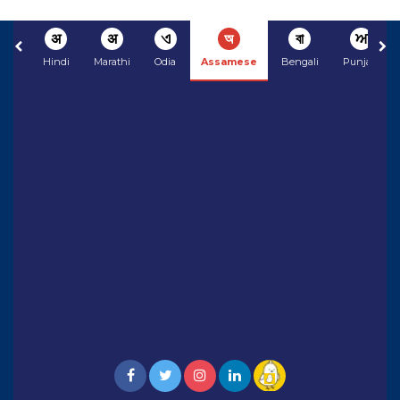
अ
अ
ଏ
অ
বা
ਅ
Hindi
Marathi
Odia
Assamese
Bengali
Punjabi