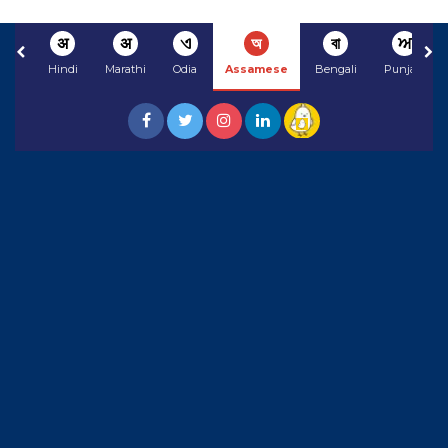
अ
अ
ଏ
অ
বা
ਅ
Hindi
Marathi
Odia
Assamese
Bengali
Punjabi