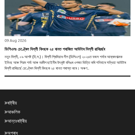
09 Aug 2026
ডিপিএলঃ চেণ্ট্ৰেল দিল্লী কিংছক ২৫ ৰানত পৰাজিত আউটাৰ দিল্লী ৱাৰিয়ৰ্ছৰ
নতুন দিল্লী, ০৯ আগষ্ট (হি.স.)। দিল্লী প্ৰিমিয়াৰ লীগ (ডিপিএল) ২০২৬ত যজস শৰ্মাৰ আক্ৰমণাত্মক
ইনিংছ আৰু শিৱম শৰ্মা আৰু নৱদীপ ছাইনীৰ উৎকৃষ্ট বলিঙৰ ওপৰত ভিত্তি কৰি শনিবাৰে সন্ধিয়া আউটাৰ
দিল্লী ৱাৰিয়ৰ্ছে চেণ্ট্ৰেল দিল্লী কিংছক ২৫ ৰানত পৰাস্ত কৰে। অৰুণ..
ৰাষ্ট্ৰীয়
আঞ্চলিক
আন্তঃৰাষ্ট্ৰীয়
অপৰাধ