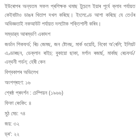
ইউৰোপৰ অন্যতম সফল প্ৰশিক্ষক থমাছ টুচেলে ইয়াৰ পূৰ্বে ক্লাব পৰ্যায়ত
কেইবাটাও ডাঙৰ খিতাপ দখল কৰিছে। ইংলেণ্ডে আশা কৰিছে যে তেওঁৰ
অভিজ্ঞতাই নকআউট পৰ্যায়ত দলটোক শক্তিশালী কৰিব।
সম্ভাৱ্য আৰম্ভণি একাদশ
জৰ্ডান পিকফৰ্ড; ৰিচ জেমছ, জন ষ্টোনছ, মাৰ্ক গুয়েহি, নিকো অ’ৰেলি; ইলিয়ট
এণ্ডাৰছন, ডেক্লান ৰাইচ; বুকায়ো ছাকা, মৰ্গান ৰজাৰ্ছ, মাৰ্কাছ ৰেচফৰ্ড/
এন্থনী গৰ্ডন; হেৰী কেন
বিশ্বকাপৰ অভিলেখ
অংশগ্ৰহণ: ১৬
শ্ৰেষ্ঠ প্ৰদৰ্শন : চেম্পিয়ন (১৯৬৬)
ফিফা ৰেংকিং: ৪
মুঠ মেচ: ৭৪
জয়: ৩২
ড্ৰ': ২২