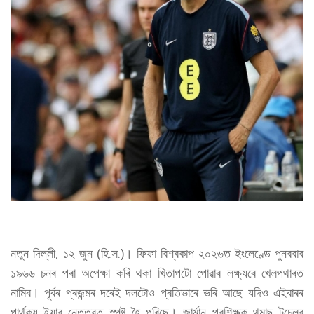
নতুন দিল্লী, ১২ জুন (হি.স.)। ফিফা বিশ্বকাপ ২০২৬ত ইংলেণ্ডে পুনৰবাৰ
১৯৬৬ চনৰ পৰা অপেক্ষা কৰি থকা খিতাপটো পোৱাৰ লক্ষ্যৰে খেলপথাৰত
নামিব। পূৰ্বৰ প্ৰজন্মৰ দৰেই দলটোও প্ৰতিভাৰে ভৰি আছে যদিও এইবাৰৰ
পাৰ্থক্য ইয়াৰ নেতৃত্বত স্পষ্ট হৈ পৰিছে। জাৰ্মান প্ৰশিক্ষক থমাছ টুচেলৰ