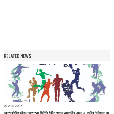
RELATED NEWS
09 Aug 2026
আন্তঃৰাষ্ট্ৰীয় ক্ৰীড়া মঞ্চত পুনৰ জিলিকি উঠিল অসমৰ মেৰাপানীৰ এজন ১৮ বছৰীয়া উদীয়মান যুৱ