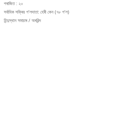
পৰাজিত : ২০
সৰ্বাধিক সক্ৰিয় গ'লদাতা: হেৰী কেন (৭৮ গ'ল)
হিন্দুস্থান সমাচাৰ / অৰৱিন্দ