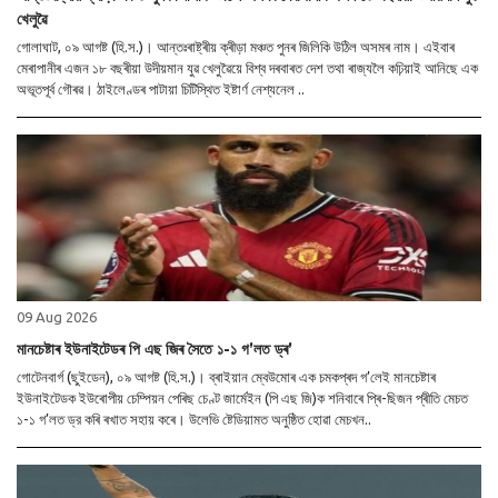
খেলুৱৈ
গোলাঘাট, ০৯ আগষ্ট (হি.স.)। আন্তঃৰাষ্ট্ৰীয় ক্ৰীড়া মঞ্চত পুনৰ জিলিকি উঠিল অসমৰ নাম। এইবাৰ
মেৰাপানীৰ এজন ১৮ বছৰীয়া উদীয়মান যুৱ খেলুৱৈয়ে বিশ্ব দৰবাৰত দেশ তথা ৰাজ্যলৈ কঢ়িয়াই আনিছে এক
অভূতপূৰ্ব গৌৰৱ। ঠাইলেণ্ডৰ পাটায়া চিটিস্থিত ইষ্টাৰ্ণ নেশ্যনেল ..
09 Aug 2026
মানচেষ্টাৰ ইউনাইটেডৰ পি এছ জিৰ সৈতে ১-১ গ’লত ড্ৰ’
গোটেনবাৰ্গ (ছুইডেন), ০৯ আগষ্ট (হি.স.)। ব্ৰাইয়ান ম্বেউমোৰ এক চমকপ্ৰদ গ’লেই মানচেষ্টাৰ
ইউনাইটেডক ইউৰোপীয় চেম্পিয়ন পেৰিছ চেণ্ট জাৰ্মেইন (পি এছ জি)ক শনিবাৰে প্ৰি-ছিজন প্ৰীতি মেচত
১-১ গ’লত ড্র কৰি ৰখাত সহায় কৰে। উলেভি ষ্টেডিয়ামত অনুষ্ঠিত হোৱা মেচখন..