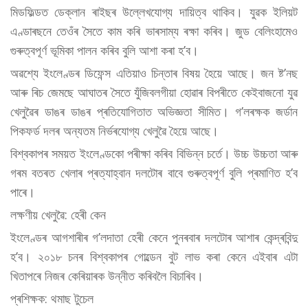
মিডফিল্ডত ডেক্লান ৰাইছৰ উল্লেখযোগ্য দায়িত্ব থাকিব। যুৱক ইলিয়ট
এণ্ডাৰছনে তেওঁৰ সৈতে কাম কৰি ভাৰসাম্য ৰক্ষা কৰিব। জুড বেলিংহামেও
গুৰুত্বপূৰ্ণ ভূমিকা পালন কৰিব বুলি আশা কৰা হ’ব।
অৱশ্যে ইংলেণ্ডৰ ডিফেন্স এতিয়াও চিন্তাৰ বিষয় হৈয়ে আছে। জন ষ্ট’নছ
আৰু ৰিচ জেমছে আঘাতৰ সৈতে যুঁজিবলগীয়া হোৱাৰ বিপৰীতে কেইবাজনো যুৱ
খেলুৱৈৰ ডাঙৰ ডাঙৰ প্ৰতিযোগিতাত অভিজ্ঞতা সীমিত। গ’লৰক্ষক জৰ্ডান
পিকফৰ্ড দলৰ অন্যতম নিৰ্ভৰযোগ্য খেলুৱৈ হৈয়ে আছে।
বিশ্বকাপৰ সময়ত ইংলেণ্ডকো পৰীক্ষা কৰিব বিভিন্ন চৰ্তে। উচ্চ উচ্চতা আৰু
গৰম বতৰত খেলাৰ প্ৰত্যাহ্বান দলটোৰ বাবে গুৰুত্বপূৰ্ণ বুলি প্ৰমাণিত হ’ব
পাৰে।
লক্ষণীয় খেলুৱৈ: হেৰী কেন
ইংলেণ্ডৰ আগশাৰীৰ গ’লদাতা হেৰী কেনে পুনৰবাৰ দলটোৰ আশাৰ কেন্দ্ৰবিন্দু
হ’ব। ২০১৮ চনৰ বিশ্বকাপৰ গোল্ডেন বুট লাভ কৰা কেনে এইবাৰ এটা
খিতাপৰে নিজৰ কেৰিয়াৰক উন্নীত কৰিবলৈ বিচাৰিব।
প্ৰশিক্ষক: থমাছ টুচেল