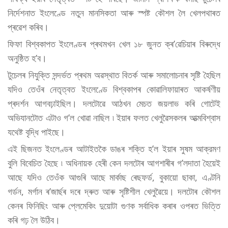
নিৰ্দেশনাত ইংলেণ্ডে নতুন মানসিকতা আৰু স্পষ্ট কৌশল লৈ খেলপথাৰত
প্ৰৱেশ কৰিব।
ফিফা বিশ্বকাপত ইংলেণ্ডৰ প্ৰথমখন খেল ১৮ জুনত ক্ৰ’ৱেচিয়াৰ বিৰুদ্ধে
অনুষ্ঠিত হ’ব।
টুচেলৰ নিযুক্তি সন্দৰ্ভত প্ৰথম অৱস্থাত বিতৰ্ক আৰু সমালোচনাৰ সৃষ্টি হৈছিল
যদিও তেওঁৰ নেতৃত্বত ইংলেণ্ডে বিশ্বকাপৰ কোৱালিফায়াৰত আকৰ্ষণীয়
প্ৰদৰ্শন আগবঢ়াইছিল। দলটোৱে আঠখন মেচত জয়লাভ কৰি গোটেই
অভিযানটোত এটাও গ’ল খোৱা নাছিল ৷ ইয়াৰ ফলত খেলুৱৈসকলৰ আত্মবিশ্বাস
যথেষ্ট বৃদ্ধি পাইছে।
এই ছিজনত ইংলেণ্ডৰ আটাইতকৈ ডাঙৰ শক্তি হ’ল ইয়াৰ সুষম আক্রমণ
বুলি বিবেচিত হৈছে ৷ অধিনায়ক হেৰী কেন দলটোৰ আগশাৰীৰ গ’লদাতা হৈয়েই
আছে যদিও তেওঁক আগুৰি আছে মাৰ্কাছ ৰেছফৰ্ড, বুকায়ো ছাকা, এণ্টনি
গৰ্ডন, মৰ্গান ৰ’জাৰ্ছৰ দৰে দ্ৰুত আৰু সৃষ্টিশীল খেলুৱৈয়ে। দলটোৰ কৌশল
কেনৰ ফিনিছিং আৰু প্লেমেকিং দুয়োটা গুণক সৰ্বাধিক কৰাৰ ওপৰত ভিত্তি
কৰি গঢ় লৈ উঠিব।