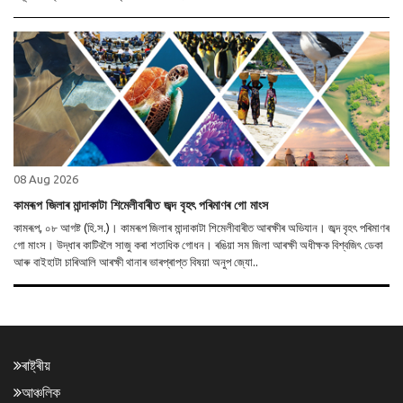
08 Aug 2026
কামৰূপ জিলাৰ মান্দাকাটা শিমেলীবাৰীত জব্দ বৃহৎ পৰিমাণৰ গো মাংস
কামৰূপ, ০৮ আগষ্ট (হি.স.)। কামৰূপ জিলাৰ মান্দাকাটা শিমেলীবাৰীত আৰক্ষীৰ অভিযান। জব্দ বৃহৎ পৰিমাণৰ
গো মাংস। উদ্ধাৰ কাটিবলৈ সাজু কৰা শতাধিক গোধন। ৰঙিয়া সম জিলা আৰক্ষী অধীক্ষক বিশ্বজিৎ ডেকা
আৰু বাইহাটা চাৰিআলি আৰক্ষী থানাৰ ভাৰপ্ৰাপ্ত বিষয়া অনুপ জ্যো..
ৰাষ্ট্ৰীয়
আঞ্চলিক