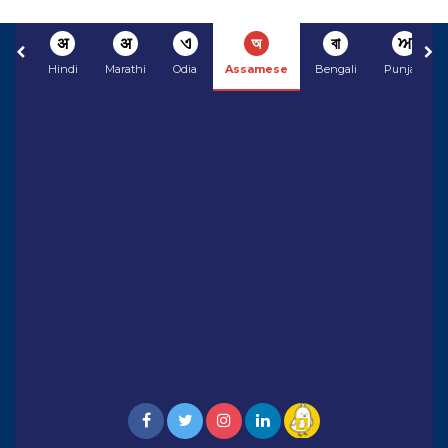
अ
अ
ଏ
অ
বা
ਅ
Hindi
Marathi
Odia
Assamese
Bengali
Punjabi