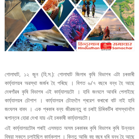
গোলাঘাট, ১২ জুন (হি.স.): গোলাঘাট জিলাৰ কৃষি বিভাগৰ এটা চৰকাৰী
কাৰ্য্যালয়ৰ অৱস্থা জৰ্জৰ হৈ পৰিছে । বিগত ৬/৭ বছৰে বন্ধ হৈ আছে
দেৰগাঁৱৰ কৃষি বিভাগৰ এই কাৰ্য্যালয়টো । হাবি জংঘলে আবৰি পেলাইছে
কাৰ্য্যালয়ৰ চৌপাশ । কাৰ্য্যালয়ৰ চৌহদলৈ প্ৰৱেশ কৰাৰো বাট নাই হাবি
জংঘলৰ বাবদ । এক প্ৰকাৰ বন্য জীৱজন্তু বা চৰাই চিৰিকটিৰ বাসস্থানলৈ
ৰূপান্তৰ হোৱা দেখা যায় এই চৰকাৰী কাৰ্য্যালয়টো।
এই কাৰ্য্যালয়টোৰ পৰাই এসময়ত অসম চৰকাৰৰ কৃষি বিভাগৰ কৃষি উন্নয়ন
বিষয়া সকলে চলাইছিল কাৰ্যকলাপ । কিন্তু আজি বহু বছৰ ধৰি বন্ধ হৈ আছে