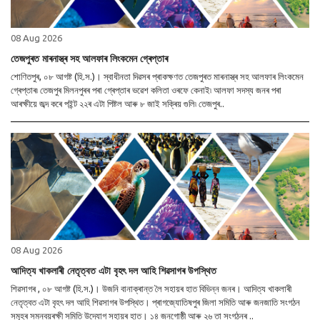
08 Aug 2026
তেজপুৰত মাৰনাস্ত্ৰ সহ আলফাৰ লিংকমেন গ্ৰেপ্তাৰ
শোণিতপুৰ, ০৮ আগষ্ট (হি.স.)। স্বাধীনতা দিৱসৰ প্ৰাকক্ষণত তেজপুৰত মাৰনাস্ত্ৰ সহ আলফাৰ লিংকমেন
গ্ৰেপ্তাৰ৷ তেজপুৰ মিলনপুৰৰ পৰা গ্ৰেপ্তাৰ ভৱেশ কলিতা ওৰফে কেনাই৷ আলফা সদস্য জনৰ পৰা
আৰক্ষীয়ে জব্দ কৰে পইন্ট ২২ৰ এটা পিষ্টল আৰু ৮ জাই সক্ৰিয় গুলি৷ তেজপুৰ..
08 Aug 2026
আদিত্য খাকলাৰী নেতৃত্বত এটা বৃহৎ দল আহি শিৱসাগৰ উপস্থিত
শিৱসাগৰ , ০৮ আগষ্ট (হি.স.)। উজনি বানাক্ৰান্ত লৈ সহায়ৰ হাত বিভিন্ন জনৰ। আদিত্য খাকলাৰী
নেতৃত্বত এটা বৃহৎ দল আহি শিৱসাগৰ উপস্থিত। প্ৰাগজ্যোতিষপুৰ জিলা সমিতি আৰু জনজাতি সংগঠন
সমূহৰ সমন্বয়ৰক্ষী সমিতি উদ্যোগ সহায়ৰ হাত। ১৪ জনগোষ্ঠী আৰু ২৬ তা সংগঠনৰ ..