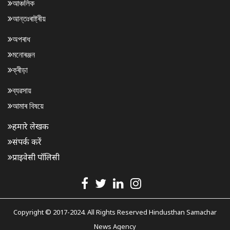
আঞ্চলিক
আন্তঃৰাষ্ট্ৰীয়
অপৰাধ
মনোৰঞ্জন
ক্ৰীড়া
ব্যৱসায়
আমাৰ বিষয়ে
हमारे लेखक
संपर्क करें
प्राइवेसी पॉलिसी
Copyright © 2017-2024. All Rights Reserved Hindusthan Samachar
News Agency