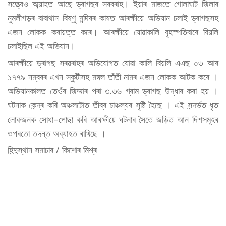
সত্ত্বেও অব্য়াহত আছে ড্ৰাগছৰ সৰবৰাহ। ইয়াৰ মাজতে গোলাঘাট জিলাৰ
নুমলীগড়ৰ বাবাথান বিষ্ণু মন্দিৰৰ কাষত আৰক্ষীয়ে অভিযান চলাই ড্ৰাগছসহ
এজন লোকক কৰায়ত্ত কৰে। আৰক্ষীয়ে যোৱাকালি বৃহস্পতিবাৰে বিয়লি
চলাইছিল এই অভিযান।
আৰক্ষীয়ে ড্ৰাগছ সৰৱৰাহৰ অভিযোগত যোৱা কালি বিয়লি এএছ ০৩ আৰ
১৭৭৯ নম্বৰৰ এখন স্কুটীসহ মঙ্গল তাঁতী নামৰ এজন লোকক আটক কৰে ।
অভিযানকালত তেওঁৰ জিম্মাৰ পৰা ৩.৩৬ গ্ৰাম ড্ৰাগছ উদ্ধাৰ কৰা হয় ।
ঘটনাক কেন্দ্ৰ কৰি অঞ্চলটোত তীব্ৰ চাঞ্চল্যৰ সৃষ্টি হৈছে । এই সন্দৰ্ভত ধৃত
লোকজনক সোধা–পোছা কৰি আৰক্ষীয়ে ঘটনাৰ সৈতে জড়িত আন দিশসমূহৰ
ওপৰতো তদন্ত অব্যাহত ৰাখিছে ।
হিন্দুস্থান সমাচাৰ / কিশোৰ মিশ্ৰ