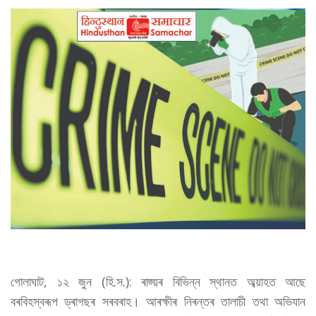
গোলাঘাট, ১২ জুন (হি.স.): ৰাজ্য়ৰ বিভিন্ন স্থানত অব্য়াহত আছে
বৰবিহস্বৰূপ ড্ৰাগছৰ সৰবৰাহ। আৰক্ষীৰ নিৰন্তৰ তালাচী তথা অভিযান