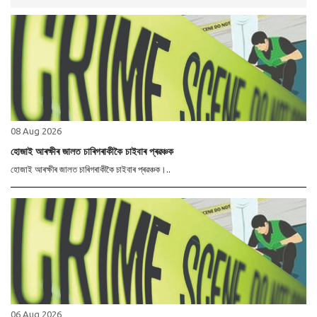
08 Aug 2026
হোজাই আৰক্ষীৰ জালত চাৰিগৰাকীকৈ চাইবাৰ প্ৰৱঞ্চক
হোজাই আৰক্ষীৰ জালত চাৰিগৰাকীকৈ চাইবাৰ প্ৰৱঞ্চক।..
06 Aug 2026