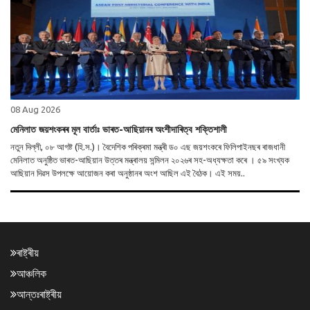
08 Aug 2026
মেনিলাত জয়শংকৰৰ মূল বাৰ্তাঃ ভাৰত-আছিয়ানৰ অংশীদাৰিত্ব শক্তিশালী
নতুন দিল্লী, ০৮ আগষ্ট (হি.স.)। বৈদেশিক পৰিক্ৰমা মন্ত্ৰী ড০ এছ জয়শংকৰে ফিলিপাইনছৰ ৰাজধানী
মেনিলাত অনুষ্ঠিত ভাৰত-আছিয়ান উত্তৰ মন্ত্ৰালয় সন্মিলন ২০২৬ৰ সহ-অধ্যক্ষতা কৰে । ৫৯ সংখ্যক
আছিয়ান দিৱস উপলক্ষে আয়োজন কৰা অনুষ্ঠানৰ অংশ আছিল এই বৈঠক। এই সময়..
ৰাষ্ট্ৰীয়
আঞ্চলিক
আন্তঃৰাষ্ট্ৰীয়