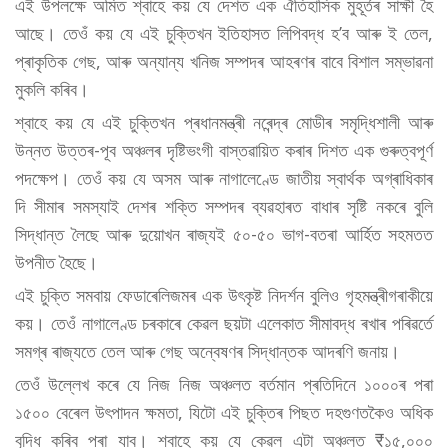
এই উপলক্ষে অমিত শ্বাহে কয় যে দেশত এক ঐতিহাসিক মুহূৰ্তৰ সাক্ষী হৈ
আছে। তেওঁ কয় যে এই চুক্তিখন ইতিহাসত লিপিবদ্ধ হ’ব আৰু ই তেল,
প্ৰাকৃতিক গেছ, আৰু অন্যান্য খনিজ সম্পদৰ আহৰণৰ বাবে বিশাল সম্ভাৱনা
মুকলি কৰিব।
শ্বাহে কয় যে এই চুক্তিখন প্ৰধানমন্ত্ৰী নৰেন্দ্ৰ মোডীৰ সমৃদ্ধিশালী আৰু
উন্নত উত্তৰ-পূব অঞ্চলৰ দৃষ্টিভংগী বাস্তৱায়িত কৰাৰ দিশত এক গুৰুত্বপূৰ্ণ
পদক্ষেপ। তেওঁ কয় যে অসম আৰু নাগালেণ্ডে জাতীয় স্বাৰ্থক অগ্ৰাধিকাৰ
দি সীমাৰ সমস্যাই দেশৰ শক্তি সম্পদৰ ব্যৱহাৰত বাধাৰ সৃষ্টি নকৰে বুলি
সিদ্ধান্ত লৈছে আৰু দুয়োখন ৰাজ্যই ৫০-৫০ ভাগ-বতৰা আৰ্হিত সহমতত
উপনীত হৈছে।
এই চুক্তি সমবায় ফেডাৰেলিজমৰ এক উৎকৃষ্ট নিদৰ্শন বুলিও গৃহমন্ত্ৰীগৰাকীয়ে
কয়। তেওঁ নাগালেণ্ড চৰকাৰে কেৱল ছয়টা এলেকাত সীমাবদ্ধ ৰখাৰ পৰিৱৰ্তে
সমগ্ৰ ৰাজ্যতে তেল আৰু গেছ অন্বেষণৰ সিদ্ধান্তক আদৰণি জনায়।
তেওঁ উল্লেখ কৰে যে নিজ নিজ অঞ্চলত বৰ্তমান প্ৰতিদিনে ১০০০ৰ পৰা
১৫০০ বেৰেল উৎপাদন ক্ষমতা, যিটো এই চুক্তিৰ পিছত দহগুণতকৈও অধিক
বৃদ্ধি কৰিব পৰা যাব। শ্বাহে কয় যে কেৱল এটা অঞ্চলত ₹১৫,০০০