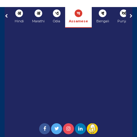
अ
अ
ଏ
অ
বা
ਅ
Hindi
Marathi
Odia
Assamese
Bengali
Punjabi