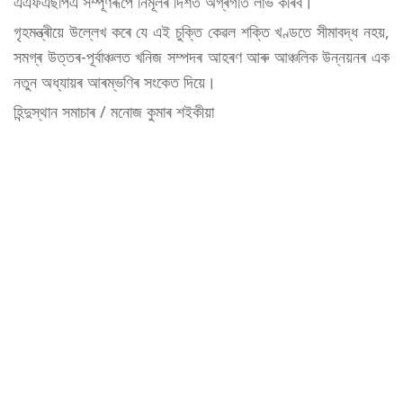
এএফএছপিএ সম্পূৰ্ণৰূপে নিৰ্মূলৰ দিশত অগ্ৰগতি লাভ কৰিব।
গৃহমন্ত্ৰীয়ে উল্লেখ কৰে যে এই চুক্তি কেৱল শক্তি খণ্ডতে সীমাবদ্ধ নহয়,
সমগ্ৰ উত্তৰ-পূৰ্বাঞ্চলত খনিজ সম্পদৰ আহৰণ আৰু আঞ্চলিক উন্নয়নৰ এক
নতুন অধ্যায়ৰ আৰম্ভণিৰ সংকেত দিয়ে।
হিন্দুস্থান সমাচাৰ / মনোজ কুমাৰ শইকীয়া