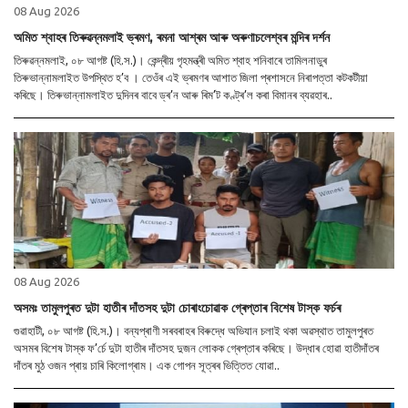
08 Aug 2026
অমিত শ্বাহৰ তিৰুৱন্নমলাই ভ্ৰমণ, ৰমনা আশ্ৰম আৰু অৰুণাচলেশ্বৰ মন্দিৰ দৰ্শন
তিৰুৱন্নমলাই, ০৮ আগষ্ট (হি.স.)। কেন্দ্ৰীয় গৃহমন্ত্ৰী অমিত শ্বাহ শনিবাৰে তামিলনাডুৰ
তিৰুভান্নামলাইত উপস্থিত হ’ব । তেওঁৰ এই ভ্ৰমণৰ আশাত জিলা প্ৰশাসনে নিৰাপত্তা কটকটীয়া
কৰিছে। তিৰুভান্নামলাইত দুদিনৰ বাবে ড্ৰ’ন আৰু ৰিম’ট কণ্ট্ৰ’ল কৰা বিমানৰ ব্যৱহাৰ..
08 Aug 2026
অসমঃ তামুলপুৰত দুটা হাতীৰ দাঁতসহ দুটা চোৰাংচোৱাক গ্ৰেপ্তাৰ বিশেষ টাস্ক ফৰ্চৰ
গুৱাহাটী, ০৮ আগষ্ট (হি.স.)। বন্যপ্ৰাণী সৰবৰাহৰ বিৰুদ্ধে অভিযান চলাই থকা অৱস্থাত তামুলপুৰত
অসমৰ বিশেষ টাস্ক ফ’ৰ্চে দুটা হাতীৰ দাঁতসহ দুজন লোকক গ্ৰেপ্তাৰ কৰিছে। উদ্ধাৰ হোৱা হাতীদাঁতৰ
দাঁতৰ মুঠ ওজন প্ৰায় চাৰি কিলোগ্ৰাম। এক গোপন সূত্ৰৰ ভিত্তিত যোৱা..