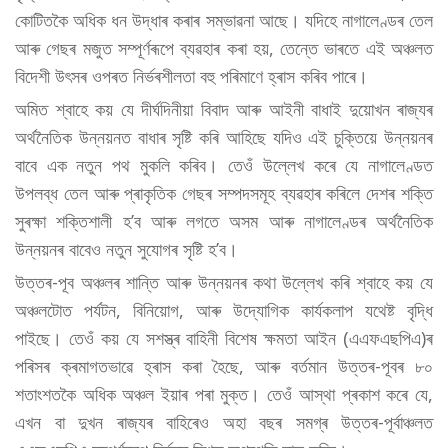
কোটিতকৈ অধিক ধন উদ্ধাৰ কৰাৰ সম্ভাৱনা আছে। যদিহে নাগালেণ্ডৰ তেল
আৰু গেছৰ মজুত সম্পূৰ্ণৰূপে ব্যৱহাৰ কৰা হয়, তেন্তে ভাৰতে এই অঞ্চলত
বিদেশী উৎসৰ ওপৰত নিৰ্ভৰশীলতা বহু পৰিমাণে হ্ৰাস কৰিব পাৰে।
অমিত শ্বাহে কয় যে দীৰ্ঘদিনীয়া বিবাদ আৰু আইনী বাধাই দুয়োখন ৰাজ্যৰ
অৰ্থনৈতিক উন্নয়নত বাধাৰ সৃষ্টি কৰি আহিছে যদিও এই চুক্তিয়ে উন্নয়নৰ
বাবে এক নতুন পথ মুকলি কৰিব। তেওঁ উল্লেখ কৰে যে নাগালেণ্ডত
উপলব্ধ তেল আৰু প্ৰাকৃতিক গেছৰ সম্পদসমূহ ব্যৱহাৰ কৰিলে দেশৰ শক্তি
সুৰক্ষা শক্তিশালী হ’ব আৰু লগতে অসম আৰু নাগালেণ্ডৰ অৰ্থনৈতিক
উন্নয়নৰ বাবেও নতুন সুযোগৰ সৃষ্টি হ’ব।
উত্তৰ-পূব অঞ্চলৰ শান্তি আৰু উন্নয়নৰ কথা উল্লেখ কৰি শ্বাহে কয় যে
অঞ্চলটোত পৰ্যটন, বিনিয়োগ, আৰু উদ্যোগিক কাৰ্যকলাপ যথেষ্ট বৃদ্ধি
পাইছে। তেওঁ কয় যে সশস্ত্ৰ বাহিনী বিশেষ ক্ষমতা আইন (এএফএছপিএ)ৰ
পৰিসৰ ক্ৰমাগতভাৱে হ্ৰাস কৰা হৈছে, আৰু বৰ্তমান উত্তৰ-পূবৰ ৮০
শতাংশতকৈ অধিক অঞ্চল ইয়াৰ পৰা মুক্ত। তেওঁ আস্থা প্ৰকাশ কৰে যে,
এখন বা দুখন ৰাজ্যৰ বাহিৰেও অহা বছৰ সমগ্ৰ উত্তৰ-পূৰ্বাঞ্চলত