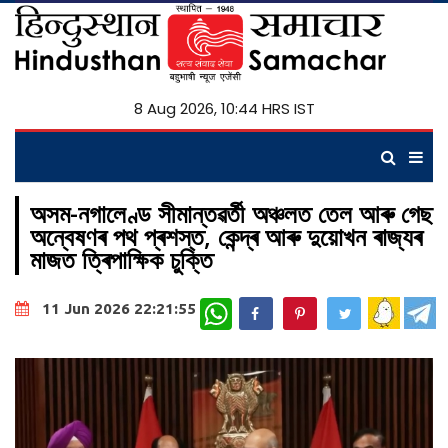
8 Aug 2026, 10:44 HRS IST
অসম-নগালেণ্ড সীমান্তৱৰ্তী অঞ্চলত তেল আৰু গেছ
অন্বেষণৰ পথ প্ৰশস্ত, কেন্দ্ৰ আৰু দুয়োখন ৰাজ্যৰ
মাজত ত্ৰিপাক্ষিক চুক্তি
WhatsApp
11 Jun 2026 22:21:55