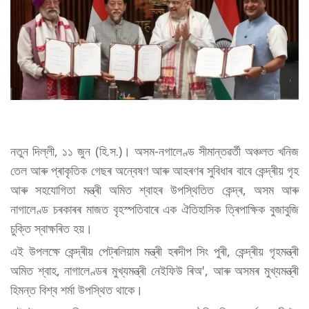
নতুন দিল্লী, ১১ জুন (হি.স.)। অসম-নগালেণ্ড সীমান্তৱৰ্তী অঞ্চলত খনিজ
তেল আৰু প্ৰাকৃতিক গেছৰ অন্বেষণ আৰু আহৰণৰ সুবিধাৰ বাবে কেন্দ্ৰীয় গৃহ
আৰু সহযোগিতা মন্ত্ৰী অমিত শ্বাহৰ উপস্থিতিত কেন্দ্ৰ, অসম আৰু
নাগালেণ্ড চৰকাৰৰ মাজত বৃহস্পতিবাৰে এক ঐতিহাসিক ত্ৰিপাক্ষিক বুজাবুজি
চুক্তি স্বাক্ষৰিত হয়।
এই উপলক্ষে কেন্দ্ৰীয় পেট্ৰলিয়াম মন্ত্ৰী হৰদীপ সিং পুৰী, কেন্দ্ৰীয় গৃহমন্ত্ৰী
অমিত শ্বাহ, নাগালেণ্ডৰ মুখ্যমন্ত্ৰী নেইফিউ ৰিঅ', আৰু অসমৰ মুখ্যমন্ত্ৰী
হিমন্ত বিশ্ব শৰ্মা উপস্থিত থাকে।