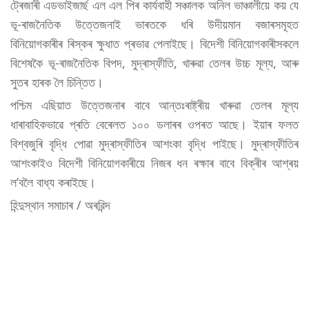
ট্ৰেজাৰী এডভাইজাৰ্ছ এল এল পিৰ কাৰ্যবাহী সঞ্চালক অনিল ভাঞ্চালীয়ে কয় যে
ভূ-ৰাজনৈতিক উত্তেজনাই ভাৰতকে ধৰি উদীয়মান বজাৰসমূহত
বিনিয়োগকাৰীৰ ৰিস্কৰ ক্ষুধাত প্ৰভাৱ পেলাইছে। বিদেশী বিনিয়োগকাৰীসকলে
বিশেষকৈ ভূ-ৰাজনৈতিক বিপদ, মুদ্ৰাস্ফীতি, খাৰুৱা তেলৰ উচ্চ মূল্য, আৰু
সুতৰ হাৰক লৈ চিন্তিত।
পশ্চিম এছিয়াত উত্তেজনাৰ বাবে আন্তঃৰাষ্ট্ৰীয় খাৰুৱা তেলৰ মূল্য
ধাৰাবাহিকভাৱে প্ৰতি বেৰেলত ১০০ ডলাৰৰ ওপৰত আছে। ইয়াৰ ফলত
বিশ্বজুৰি বৃদ্ধি পোৱা মুদ্ৰাস্ফীতিৰ আশংকা বৃদ্ধি পাইছে। মুদ্ৰাস্ফীতিৰ
আশংকাইও বিদেশী বিনিয়োগকাৰীয়ে নিজৰ ধন ৰক্ষাৰ বাবে বিক্ৰীৰ আশ্ৰয়
ল’বলৈ বাধ্য কৰাইছে।
হিন্দুস্থান সমাচাৰ / অৰৱিন্দ