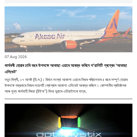
07 Aug 2026
কাৰ্যকৰী হোৱাৰ চাৰি বছৰ উপলক্ষে আকাছা এয়াৰে আৰম্ভ কৰিলে ল’য়ালিটি প্ৰগ্ৰেম ‘আকাছা
এলিভেট’
নতুন দিল্লী, ০৭ আগষ্ট (হি.স.)। বিমান সংস্থা আকাশা এয়াৰে নিজৰ পৰিচালনাৰ ৪ বছৰ সম্পূৰ্ণ হোৱাৰ
উপলক্ষে শুক্রবাৰে নিজৰ লয়েলটি প্ৰোগ্ৰাম আকাশা এলিভেট আৰম্ভ কৰিলে। কোম্পানীৰ প্ৰতিষ্ঠাপক
আৰু মুখ্য কাৰ্যবাহী বিষয়া (চিইঅ'') বিনয় ডুৱাৰে এতিয়ালৈকে যাত্ৰ..