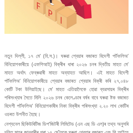
নতুন দিল্লী, ১৭ মে’ (হি.স.)। ঘৰুৱা শ্বেয়াৰ বজাৰত বিদেশী পৰ্টফলিঅ’
বিনিয়োগকাৰীয়ে (এফপিআই) বিক্ৰীৰ ধাৰা ২০২৬ চনৰ দ্বিতীয় মাহত মে’
মাহত অৰ্থাৎ ফেব্ৰুৱাৰী মাহত অব্যাহত আছিল। এই মাহত বিদেশী
পৰ্টফলিঅ’ বিনিয়োগকাৰীয়ে শ্বেয়াৰ বজাৰত শ্বেয়াৰ বিক্ৰী কৰি ২৭,০৪৮
কোটি টকা উলিয়াইছে। মে’ মাহত এতিয়ালৈকে হোৱা ব্যৱসায়ৰ বিক্ৰীৰ
পৰিসংখ্যাৰ সৈতে মিলি ২০২৬ চনৰ কেলেণ্ডাৰ বৰ্ষৰ বাবে ঘৰুৱা ষ্টক বজাৰত
বিদেশী পৰ্টফলিঅ’ বিনিয়োগকাৰীৰ নিকা বিক্ৰীৰ পৰিসংখ্যা ২.২০ লাখ কোটিৰ
ওচৰত উপনীত হৈছে।
নেশ্যনেল ছিকিউৰিটিজ ডিপ’জিটৰী লিমিটেড (এন এছ ডি এল)ৰ তথ্য অনুসৰি
চলিত মাহৰ জানুৱাৰীৰ পৰা ১৫ মে’লৈকে ঘৰুৱা শ্বেয়াৰ বজাৰত এফ পি আইয়ে