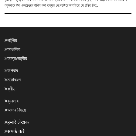
শুকুৰবাৰে ষ্টক এক্সচেঞ্জত দাখিল কৰা তথ্যত বেংকটোৱে জনাইছে যে চলিত বিত্..
ৰাষ্ট্ৰীয়
আঞ্চলিক
আন্তঃৰাষ্ট্ৰীয়
অপৰাধ
মনোৰঞ্জন
ক্ৰীড়া
ব্যৱসায়
আমাৰ বিষয়ে
हमारे लेखक
संपर्क करें