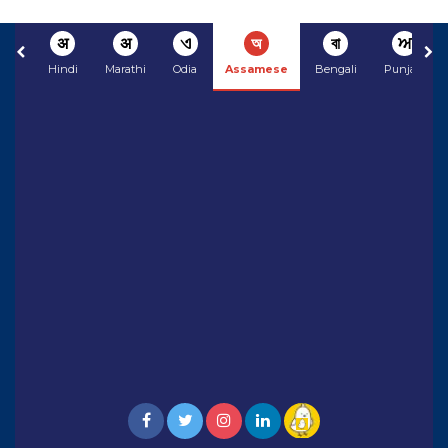
अ
अ
ଏ
অ
বা
ਅ
Hindi
Marathi
Odia
Assamese
Bengali
Punjabi