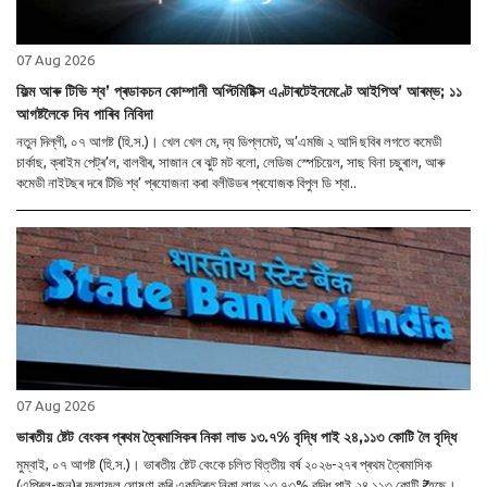
07 Aug 2026
ফিল্ম আৰু টিভি শ্ব’ প্ৰডাকচন কোম্পানী অপ্টিমিষ্টিক্স এণ্টাৰটেইনমেণ্টে আইপিঅ’ আৰম্ভ; ১১
আগষ্টলৈকে দিব পাৰিব নিবিদা
নতুন দিল্লী, ০৭ আগষ্ট (হি.স.)। খেল খেল মে, দ্য ডিপ্লমেট, অ’এমজি ২ আদি ছবিৰ লগতে কমেডী
চাৰ্কাছ, ক্ৰাইম পেট্ৰ’ল, বালবীৰ, সাজান ৰে ঝুট মট বলো, লেডিজ স্পেচিয়েল, সাছ বিনা চছুৰাল, আৰু
কমেডী নাইটছৰ দৰে টিভি শ্ব’ প্ৰযোজনা কৰা বলীউডৰ প্ৰযোজক বিপুল ডি শ্বা..
07 Aug 2026
ভাৰতীয় ষ্টেট বেংকৰ প্ৰথম ত্ৰৈমাসিকৰ নিকা লাভ ১৩.৭% বৃদ্ধি পাই ২৪,১১৩ কোটি লৈ বৃদ্ধি
মুম্বাই, ০৭ আগষ্ট (হি.স.)। ভাৰতীয় ষ্টেট বেংকে চলিত বিত্তীয় বৰ্ষ ২০২৬-২৭ৰ প্ৰথম ত্ৰৈমাসিক
(এপ্ৰিল-জুন)ৰ ফলাফল ঘোষণা কৰি একত্ৰিত নিকা লাভ ১৩.৭৩% বৃদ্ধি পাই ২৪,১১৩ কোটি ₹ হৈছে।