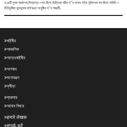
খণ্ডটি পুনৰ প্ৰকাশৰ সিদ্ধান্ত –সম জিলা ভিত্তিক গঠিত হ''ব অসম নাট্য সন্মিলনৰ সম জিলা সমিতি –
তিনিচুকীয়া ডুমডুমাৰ মাইথঙত অনুষ্ঠিত হ''ব পৰৱৰ্তী..
ৰাষ্ট্ৰীয়
আঞ্চলিক
আন্তঃৰাষ্ট্ৰীয়
অপৰাধ
মনোৰঞ্জন
ক্ৰীড়া
ব্যৱসায়
আমাৰ বিষয়ে
हमारे लेखक
संपर्क करें