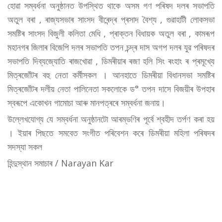
হোৱা সম্বৰ্ধনা অনুষ্ঠানত উপস্থিত থাকে অসম গণ পৰিষদ দলৰ সভাপতি
অতুল বৰা , ৰাজ্যসভাৰ সাংসদ বীৰেন্দ্ৰ প্ৰসাদ বৈশ্য , গুৱাহাটী লোকসভা
সমষ্টিৰ সাংসদ বিজুলী কলিতা মেধি , প্ৰাক্তন বিধায়ক অতুল বৰা , কামৰূপ
মহানগৰ জিলাৰ বিজেপি দলৰ সভাপতি তপন চন্দ্ৰ দাস অগপ দলৰ যুৱ পৰিষদৰ
সভাপতি দিব্যজ্যোতি ৰাজখোৱা , ডিমৰীয়াৰ ৰজা হলি সিং ৰংহাং ৰ প্ৰমূখ্যে
মিত্ৰজোঁটৰ বহু নেতা কৰ্মীসকল । আনহাতে ডিমৰীয়া বিধানসভা সমষ্টিৰ
মিত্ৰজোঁটৰ দলীয় নেতা পালিনেতা সকলোকে ড° তপন দাসে বিজয়ীৰ উপহাৰ
স্বৰূপে একোখন গামোচা আৰু মানপত্ৰৰে সম্বৰ্ধনা জনায়।
উল্লেখযোগ্য যে সম্বৰ্ধনা অনুষ্ঠানটো আৰম্ভণিৰ পূৰ্বে শ্বহীদ তৰ্পণ কৰা হয়
। ইয়াৰ পিছতে সমবেত সংগীত পৰিবেশন কৰে ডিমৰীয়া মহিলা পৰিষদৰ
সদস্যা সকল
হিন্দুস্থান সমাচাৰ / Narayan Kar