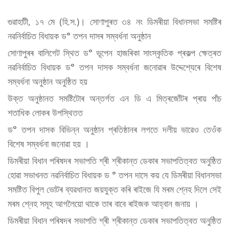
গুৱাহাটী, ১৭ মে (হি.স.)। সোণাপুৰত ৩৪ নং ডিমৰীয়া বিধানসভা সমষ্টিৰ
নৱনিৰ্বাচিত বিধায়ক ড° তপন দাসৰ সম্বৰ্ধনা অনুষ্ঠান
সোণাপুৰৰ বালিগেট স্থিত ড° ভূপেন হাজৰিকা সাংস্কৃতিক প্ৰকল্প ক্ষেত্ৰত
নৱনিৰ্বাচিত বিধায়ক ড° তপন দাসক সম্বৰ্ধনা জনোৱাৰ উদ্দেশ্যেৰে বিশেষ
সম্বৰ্ধনা অনুষ্ঠান অনুষ্ঠিত হয়
উক্ত অনুষ্ঠানত সমষ্টিটোৰ অন্তৰ্গত এন ডি এ মিত্ৰজোঁটৰ প্ৰায় পাঁচ
শতাধিক লোকৰ উপস্থিতত
ড° তপন দাসক বিভিন্ন অনুষ্ঠান প্ৰতিষ্ঠানৰ লগতে দলীয় ভাৱেও তেওঁক
বিশেষ সম্বৰ্ধনা জনোৱা হয় ।
ডিমৰীয়া বিধান পৰিষদৰ সভাপতি শ্ৰী শ্ৰীকান্ত ডেকাৰ সভাপতিত্বত অনুষ্ঠিত
হোৱা সভাখনত নৱনিৰ্বাচিত বিধায়ক ড ° তপন দাসে কয় যে ডিমৰীয়া বিধানসভা
সমষ্টিত বিপুল ভোটৰ ব্যৱধানত জয়যুক্ত কৰি ৰাইজে যি মৰম শ্নেহ দিলে সেই
মৰম শ্নেহ সমূহ আগলৈয়ো থাকে তাৰ বাবে ৰাইজক আহ্বান জনায় ।
ডিমৰীয়া বিধান পৰিষদৰ সভাপতি শ্ৰী শ্ৰীকান্ত ডেকাৰ সভাপতিত্বত অনুষ্ঠিত