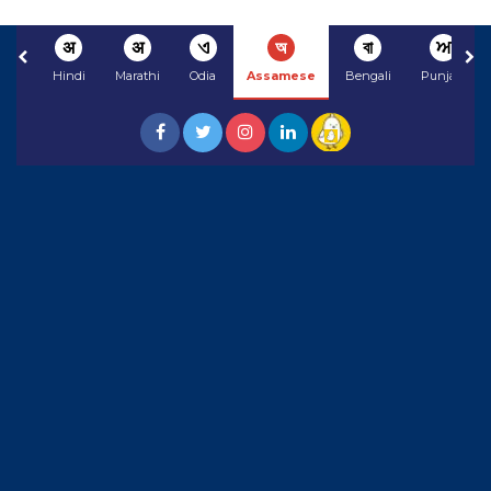
अ
अ
ଏ
অ
বা
ਅ
Hindi
Marathi
Odia
Assamese
Bengali
Punjabi