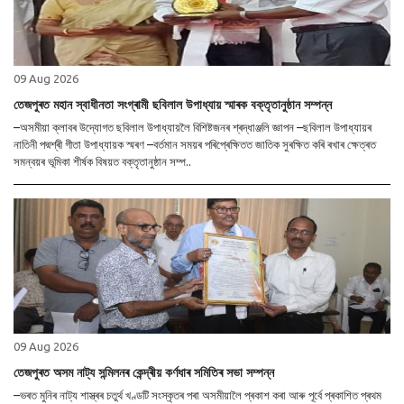
09 Aug 2026
তেজপুৰত মহান স্বাধীনতা সংগ্ৰামী ছবিলাল উপাধ্যায় স্মাৰক বক্তৃতানুষ্ঠান সম্পন্ন
–অসমীয়া ক্লাবৰ উদ্যোগত ছবিলাল উপাধ্যায়লৈ বিশিষ্টজনৰ শ্ৰদ্ধাঞ্জলি জ্ঞাপন –ছবিলাল উপাধ্যায়ৰ
নাতিনী পদ্মশ্ৰী গীতা উপাধ্যায়ক স্মৰণ –বৰ্তমান সময়ৰ পৰিপ্ৰেক্ষিতত জাতিক সুৰক্ষিত কৰি ৰখাৰ ক্ষেত্ৰত
সমন্বয়ৰ ভূমিকা শীৰ্ষক বিষয়ত বক্তৃতানুষ্ঠান সম্প..
09 Aug 2026
তেজপুৰত অসম নাট্য সন্মিলনৰ কেন্দ্ৰীয় কৰ্ণধাৰ সমিতিৰ সভা সম্পন্ন
–ভৰত মুনিৰ নাট্য শাস্ত্ৰৰ চতুৰ্থ খণ্ডটি সংস্কৃতৰ পৰা অসমীয়ালৈ প্ৰকাশ কৰা আৰু পূৰ্বে প্ৰকাশিত প্ৰথম