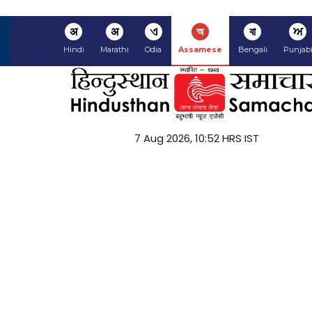
अ
अ
ଏ
অ
বা
ਅ
Hindi
Marathi
Odia
Assamese
Bengali
Punjab
7 Aug 2026, 10:52 HRS IST