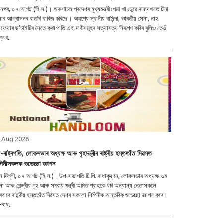
্ট (হি.স.)। অৰুণাচল প্ৰদেশৰ মুখ্যমন্ত্ৰী পেমা খাণ্ডুৱে ৰাজ্যখনত চীনা
াৰ আগ্ৰাসনৰ বাতৰি খাৰিজ কৰিছে। অৱশ্যে স্থানীয় বাসিন্দা, ভাৰতীয় সেনা, নাহ
ফেয়াৰ ছ’চাইটিৰ সৈতে কথা পাতি এই দাবীসমূহৰ সত্যাসত্য নিৰূপণ কৰিব বুলিও তেওঁ
লেখ..
 Aug 2026
ৰাষ্ট্ৰপতি, লোকসভাৰ অধ্যক্ষ আৰু গৃহমন্ত্ৰীৰ ৰাষ্ট্ৰীয় হস্ততাঁত দিৱসত
পিনীসকলক শুভেচ্ছা জ্ঞাপন
, ০৭ আগষ্ট (হি.স.)। উপ-সভাপতি চি.পি. ৰাধাকৃষ্ণন, লোকসভাৰ অধ্যক্ষ ওম
লা আৰু কেন্দ্ৰীয় গৃহ আৰু সমবায় মন্ত্ৰী অমিত শ্বাহকে ধৰি অন্যান্য নেতাসকলে
ুৰবাৰে ৰাষ্ট্ৰীয় হস্ততাঁত দিৱসত দেশৰ সকলো শিপিনীক আন্তৰিক শুভেচ্ছা জ্ঞাপন কৰে।
-ৰাষ..