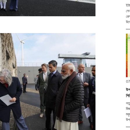
ইটানগৰ, ০৭ আগষ
সেন
ৱেল
উল্
07
উপ-
শি
নতুন দিল্লী
বিৰ
শুক
উপ