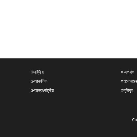
ৰাষ্ট্ৰীয়
অপৰাধ
আঞ্চলিক
মনোৰঞ্জন
আন্তঃৰাষ্ট্ৰীয়
ক্ৰীড়া
Co