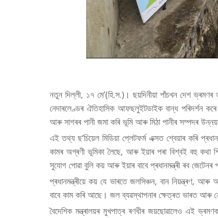
নতুন দিল্লী, ১৭ মে’(হি.স.)। ছয়দিনীয়া পাঁচখন দেশ ভ্ৰমণৰ তৃত
নেদাৰলেণ্ডৰ ঐতিহাসিক আফছলুইটডাইক বান্ধ পৰিদৰ্শন কৰে। এ
আৰু সাগৰৰ পানী জমা কৰি ভূমি আৰু মিঠা পানীৰ সম্পদৰ উন্নয়
এই তথ্য ছ’চিয়েল মিডিয়া প্লেটফৰ্ম এক্সত শ্বেয়াৰ কৰি প্ৰধা
কামৰ অগ্ৰণী ভূমিকা লৈছে, আৰু ইয়াৰ পৰা বিশ্বই বহু কথা শ
সুযোগ পোৱা বুলি কয় আৰু ইয়াৰ বাবে প্ৰধানমন্ত্ৰী ৰব জেটেনৰ
প্ৰধানমন্ত্ৰীয়ে কয় যে ভাৰতে জলসিঞ্চন, বান নিয়ন্ত্ৰণ, আৰ
বাবে কাম কৰি আছে। জল ব্যৱস্থাপনাৰ ক্ষেত্ৰত ভাৰত আৰু 
বৈদেশিক মন্ত্ৰালয়ৰ মুখপাত্ৰ ৰণধীৰ জয়ছোৱালেও এই ভ্ৰমণক 