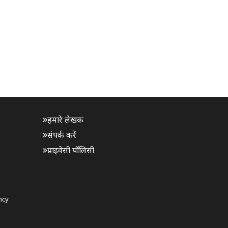
हमारे लेखक
संपर्क करें
प्राइवेसी पॉलिसी
ncy