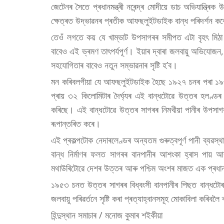
জেটেনৰ সৈতে প্ৰধানমন্ত্ৰী নৰেন্দ্ৰ মোদীয়ে ডাচ অভিযান্ত্ৰিক
ক্ষেত্ৰত উদ্ভাৱনৰ প্ৰতীক আফছলুইটডাইক বান্ধ পৰিদৰ্শন ক
তেওঁ লগতে কয় যে খাম্ভাট উপসাগৰৰ সমীপত এটা বৃহৎ মিঠা প
বাবেও এই ভ্ৰমণ তাৎপৰ্যপূৰ্ণ। ইয়াৰ দ্বাৰা জলবায়ু অভিযোজ
সহযোগিতাৰ বাবেও নতুন সম্ভাৱনাৰ সৃষ্টি হ’ব।
মন কৰিবলগীয়া যে আফছলুইটডাইক হৈছে ১৯২৭ চনৰ পৰা ১৯৩২
প্ৰায় ৩২ কিলোমিটাৰ দৈৰ্ঘ্যৰ এই বান্ধটোৱে উত্তৰ হলণ্ড
কৰিছে। এই বান্ধটোৱে উত্তৰ সাগৰৰ নিমখীয়া পানীৰ উপসাগৰ
ৰূপান্তৰিত কৰে।
এই প্ৰকল্পটোক নেদাৰলেণ্ডৰ অন্যতম গুৰুত্বপূৰ্ণ পানী ব্যৱস
বান্ধ নিৰ্মাণৰ ফলত সাগৰৰ বানপানীৰ আশংকা হ্ৰাস পায় 
মথাউৰিটোৱে দেশৰ উত্তৰ আৰু পশ্চিম অংশৰ মাজত এক প্ৰধ
১৯৫৩ চনত উত্তৰ সাগৰৰ বিধ্বংসী বানপানীৰ পিছত বান্ধটোৰ 
জলবায়ু পৰিৱৰ্তনে সৃষ্টি কৰা প্ৰত্যাহ্বানসমূহ মোকাবিলা ক
হিন্দুস্থান সমাচাৰ / মনোজ কুমাৰ শইকীয়া