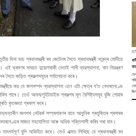
07
ীয় দিনা ডাচ প্ৰধানমন্ত্ৰী ৰব জেটেনৰ সৈতে প্ৰধানমন্ত্ৰী নৰেন্দ্ৰ মোদীয়ে
ধা
যাত
ই ভ্ৰমণৰ সময়ত দুয়োগৰাকী নেতাই পানী ব্যৱস্থাপনা, বান নিয়ন্ত্ৰণ
ডেৰাডুন, ০৭ 
নৰ সৈতে জড়িত প্ৰকল্পসমূহৰ পৰ্যালোচনা কৰে।
পৰি
নমন্ত্ৰীয়ে কয় যে জলসম্পদ ব্যৱস্থাপনা এনে এটা ক্ষেত্ৰ য’ত নেদাৰলেণ্ডে
তোল
জিল
িকিব পাৰে। তেওঁ আফছলুইটডাইক প্ৰকল্পৰ মূল বৈশিষ্ট্যসমূহ বুজি পোৱাৰ
 প্ৰতি কৃতজ্ঞতা প্ৰকাশ কৰে।
ু আভ্যন্তৰীণ জলপথ নেটৱৰ্ক সম্প্ৰসাৰণৰ বাবে আধুনিক প্ৰযুক্তিৰ প্ৰসাৰৰ
নেদাৰলেণ্ডৰ মাজত সহযোগিতা আৰু অধিক শক্তিশালী কৰিব পৰা যাব।
তাৎপৰ্যপূৰ্ণ বুলি অভিহিত কৰে। তেওঁ এক্সত লিখিছে যে প্ৰধানমন্ত্ৰী ৰব