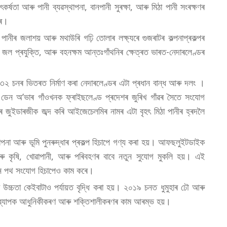
 উৎকৰ্ষতা আৰু পানী ব্যৱস্থাপনা, বানপানী সুৰক্ষা, আৰু মিঠা পানী সংৰক্ষণৰ
ৰে।
ানীৰ জলাশয় আৰু মথাউৰি গঢ়ি তোলাৰ লক্ষ্যৰে গুজৰাটৰ কল্পনাপ্ৰকল্পৰ
ন, জল প্ৰযুক্তি, আৰু বহনক্ষম আন্তঃগাঁথনিৰ ক্ষেত্ৰত ভাৰত-নেদাৰলেণ্ডৰ
 চনৰ ভিতৰত নিৰ্মাণ কৰা নেদাৰলেণ্ডৰ এটা প্ৰধান বান্ধ আৰু দলং ।
ৰ ডেন অ’ভাৰ গাঁওখনক ফ্ৰাইছলেণ্ড প্ৰদেশৰ জুৰিখ গাঁৱৰ সৈতে সংযোগ
 জুইডাৰজীক জব্দ কৰি আইজেচেলমিৰ নামৰ এটা বৃহৎ মিঠা পানীৰ হ্ৰদলৈ
্থাপনা আৰু ভূমি পুনৰুদ্ধাৰ প্ৰকল্প হিচাপে গণ্য কৰা হয়। আফছলুইটডাইক
আৰু কৃষি, খোৱাপানী, আৰু পৰিবহণৰ বাবে নতুন সুযোগ মুকলি হয়। এই
ান পথ সংযোগ হিচাপেও কাম কৰে।
উচ্চতা কেইবাটাও পৰ্যায়ত বৃদ্ধি কৰা হয়। ২০১৯ চনত ধুমুহাৰ ঢৌ আৰু
ৰিবলৈ ব্যাপক আধুনিকীকৰণ আৰু শক্তিশালীকৰণৰ কাম আৰম্ভ হয়।