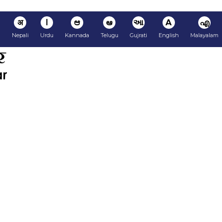
अ
ا
ಆ
ఆ
આ
A
എ
i
Nepali
Urdu
Kannada
Telugu
Gujrati
English
Malayalam