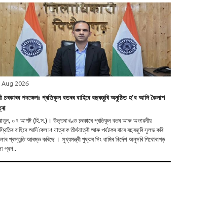
 Aug 2026
মী চৰকাৰৰ পদক্ষেপঃ প্ৰতিকূল বতৰৰ বাহিৰে বছৰজুৰি অনুষ্ঠিত হ’ব আদি কৈলাশ
্ৰা
আগষ্ট (হি.স.)। উত্তৰাখণ্ড চৰকাৰে প্ৰতিকূল বতৰ আৰু অভাৱনীয়
স্থিতিৰ বাহিৰে আদি কৈলাশ যাত্ৰাক তীৰ্থযাত্ৰী আৰু পৰ্যটকৰ বাবে বছৰজুৰি সুলভ কৰি
াৰ প্ৰস্তুতি আৰম্ভ কৰিছে । মুখ্যমন্ত্ৰী পুষ্কৰ সিং ধামিৰ নিৰ্দেশ অনুসৰি পিথোৰাগড়
া প্ৰশ..