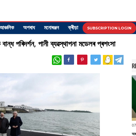
আঞ্চলিক
অপৰাধ
মনোৰঞ্জন
ক্ৰীড়া
SUBSCRIPTION LOGIN
 বান্ধ পৰিদৰ্শন, পানী ব্যৱস্থাপনা মডেলৰ প্ৰশংসা
WhatsApp
R
07
অৰু