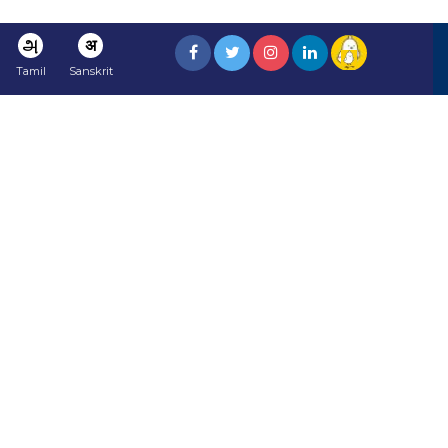
அ
अ
Tamil
Sanskrit