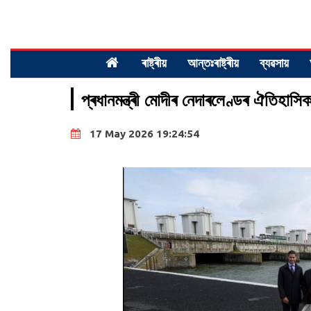
ৰাষ্ট্ৰীয়
আন্তঃৰাষ্ট্ৰীয়
ব্যৱসায়
প্ৰধানমন্ত্ৰী মোদীৰ নেদাৰলেণ্ডৰ ঐতিহাসিক
17 May 2026 19:24:54