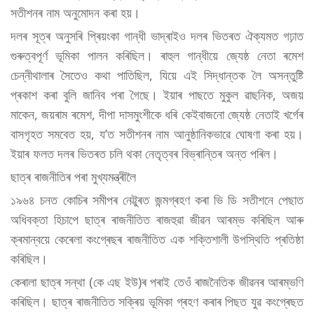
সতীশনৰ নাম অনুমোদন কৰা হয়।
দলৰ সূত্ৰ অনুসৰি প্ৰিয়ংকা গান্ধী ভাদ্ৰাইও দলৰ ভিতৰত ঐক্যমত গঢ়াত
গুৰুত্বপূৰ্ণ ভূমিকা পালন কৰিছিল। ৰাহুল গান্ধীয়ে জ্যেষ্ঠ নেতা ৰমেশ
চেন্নীথালাৰ সৈতেও কথা পাতিছিল, যিয়ে এই সিদ্ধান্তক লৈ অসন্তুষ্টি
প্ৰকাশ কৰা বুলি জানিব পৰা গৈছে। ইয়াৰ পাছতে মুকুল ৱাছনিক, অজয়
মাকেন, জয়ৰাম ৰমেশ, দীপা দাসমুংশীকে ধৰি কেইবাজনো জ্যেষ্ঠ নেতাই খৰ্গেৰ
বাসগৃহত সমবেত হয়, য’ত সতীশনৰ নাম আনুষ্ঠানিকভাৱে ঘোষণা কৰা হয়।
ইয়াৰ ফলত দলৰ ভিতৰত চলি থকা নেতৃত্বৰ বিভ্ৰান্তিৰ অন্ত পৰিল।
ছাত্ৰ ৰাজনীতিৰ পৰা মুখ্যমন্ত্ৰীলৈ
১৯৬৪ চনত কোচিৰ সমীপৰ নেট্টুৰত জন্মগ্ৰহণ কৰা ভি ডি সতীশনে পেছাত
অধিবক্তা হিচাপে ছাত্ৰ ৰাজনীতিত ৰাজহুৱা জীৱন আৰম্ভ কৰিছিল আৰু
ক্ৰমান্বয়ে কেৰেলা কংগ্ৰেছৰ ৰাজনীতিত এক শক্তিশালী উপস্থিতি প্ৰতিষ্ঠা
কৰিছিল।
কেৰালা ছাত্ৰ সন্থা (কে এছ ইউ)ৰ পৰাই তেওঁ ৰাজনৈতিক জীৱনৰ আৰম্ভণি
কৰিছিল। ছাত্ৰ ৰাজনীতিত সক্ৰিয় ভূমিকা গ্ৰহণ কৰাৰ পিছত যুৱ কংগ্ৰেছত