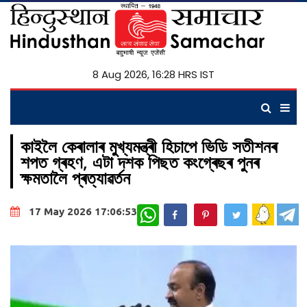
8 Aug 2026, 16:28 HRS IST
কাইলৈ কেৰালাৰ মুখ্যমন্ত্ৰী হিচাপে ভিডি সতীশনৰ
শপত গ্ৰহণ, এটা দশক পিছত কংগ্ৰেছৰ পুনৰ
ক্ষমতালৈ প্ৰত্যাৱৰ্তন
WhatsApp
17 May 2026 17:06:53