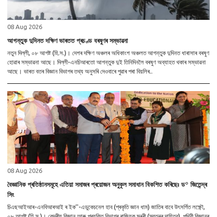
08 Aug 2026
আগন্তুক দুদিনত দক্ষিণ ভাৰতত প্ৰচণ্ড বৰষুণৰ সম্ভাৱনা
নতুন দিল্লী, ০৮ আগষ্ট (হি.স.)। দেশৰ দক্ষিণ অঞ্চলৰ অধিকাংশ অঞ্চলত আগন্তুক দুদিনত ধাৰাসাৰ বৰষুণ
হোৱাৰ সম্ভাৱনা আছে। দিল্লী-এনচিআৰতো আগন্তুক দুই তিনিদিনলৈ বৰষুণ অব্যাহত থকাৰ সম্ভাৱনা
আছে। ভাৰত বতৰ বিজ্ঞান বিভাগৰ তথ্য অনুসৰি দেওবাৰে পুৱাৰ পৰা বিয়লিৰ..
08 Aug 2026
বৈজ্ঞানিক প্ৰতিষ্ঠানসমূহে এতিয়া সমাজৰ প্ৰয়োজন অনুকূল সমাধান বিকশিত কৰিছেঃ ড° জিতেন্দ্ৰ
সিং
চিএছআইআৰ-এনবিআৰআই ৰ ইক''-এডুকেচনেল হাব (প্ৰকৃতি জ্ঞান ধাম) জাতিৰ বাবে উৎসৰ্গিত লক্ষ্ণৌ,
০৮ আগষ্ট (হি.স.)। কেন্দ্ৰীয় বিজ্ঞান আৰু প্ৰযুক্তি বিভাগৰ ৰাজ্যিক মন্ত্ৰী (স্বতন্ত্ৰ দায়িত্ব), পৃথিৱী বিজ্ঞানৰ