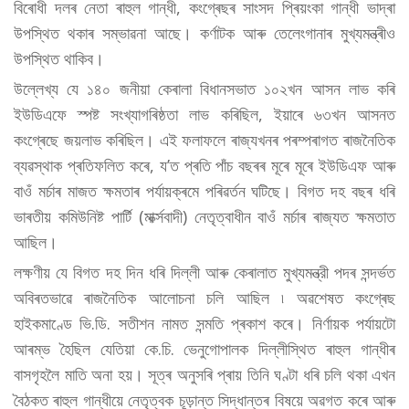
বিৰোধী দলৰ নেতা ৰাহুল গান্ধী, কংগ্ৰেছৰ সাংসদ প্ৰিয়ংকা গান্ধী ভাদ্ৰা
উপস্থিত থকাৰ সম্ভাৱনা আছে। কৰ্ণাটক আৰু তেলেংগানাৰ মুখ্যমন্ত্ৰীও
উপস্থিত থাকিব।
উল্লেখ্য যে ১৪০ জনীয়া কেৰালা বিধানসভাত ১০২খন আসন লাভ কৰি
ইউডিএফে স্পষ্ট সংখ্যাগৰিষ্ঠতা লাভ কৰিছিল, ইয়াৰে ৬৩খন আসনত
কংগ্ৰেছে জয়লাভ কৰিছিল। এই ফলাফলে ৰাজ্যখনৰ পৰম্পৰাগত ৰাজনৈতিক
ব্যৱস্থাক প্ৰতিফলিত কৰে, য’ত প্ৰতি পাঁচ বছৰৰ মূৰে মূৰে ইউডিএফ আৰু
বাওঁ মৰ্চাৰ মাজত ক্ষমতাৰ পৰ্যায়ক্ৰমে পৰিৱৰ্তন ঘটিছে। বিগত দহ বছৰ ধৰি
ভাৰতীয় কমিউনিষ্ট পাৰ্টি (মাৰ্ক্সবাদী) নেতৃত্বাধীন বাওঁ মৰ্চাৰ ৰাজ্যত ক্ষমতাত
আছিল।
লক্ষণীয় যে বিগত দহ দিন ধৰি দিল্লী আৰু কেৰালাত মুখ্যমন্ত্রী পদৰ সন্দর্ভত
অবিৰতভাৱে ৰাজনৈতিক আলোচনা চলি আছিল ৷ অৱশেষত কংগ্ৰেছ
হাইকমাণ্ডে ভি.ডি. সতীশন নামত সন্মতি প্ৰকাশ কৰে। নিৰ্ণায়ক পৰ্যায়টো
আৰম্ভ হৈছিল যেতিয়া কে.চি. ভেনুগোপালক দিল্লীস্থিত ৰাহুল গান্ধীৰ
বাসগৃহলৈ মাতি অনা হয়। সূত্ৰ অনুসৰি প্ৰায় তিনি ঘণ্টা ধৰি চলি থকা এখন
বৈঠকত ৰাহুল গান্ধীয়ে নেতৃত্বক চূড়ান্ত সিদ্ধান্তৰ বিষয়ে অৱগত কৰে আৰু