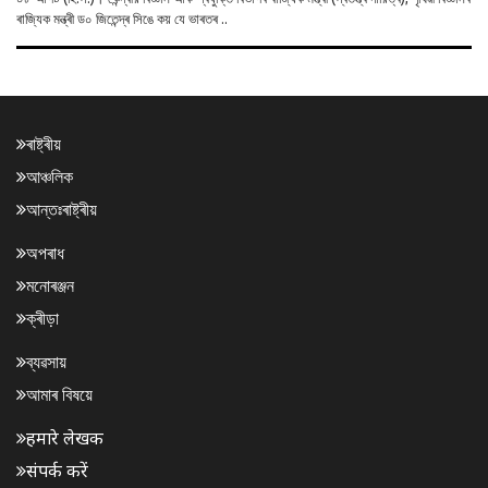
ৰাজ্যিক মন্ত্ৰী ড০ জিতেন্দ্ৰ সিঙে কয় যে ভাৰতৰ ..
ৰাষ্ট্ৰীয়
আঞ্চলিক
আন্তঃৰাষ্ট্ৰীয়
অপৰাধ
মনোৰঞ্জন
ক্ৰীড়া
ব্যৱসায়
আমাৰ বিষয়ে
हमारे लेखक
संपर्क करें