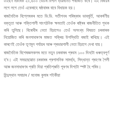
টাইছন মাষ্টাৰক ২০,৬০০ ভোটৰ বিশাল ব্যৱধানত পৰাজিত কৰে। এই বিজয়ৰ
লগে লগে তেওঁ একেৰাহে ষষ্ঠবাৰৰ বাবে বিধায়ক হয়।
ৰাজনৈতিক বিশ্লেষকৰ মতে ভি.ডি. সতীশনৰ পৰিষ্কাৰ ভাবমূৰ্তি, আকৰ্ষণীয়
বক্তৃতা আৰু শক্তিশালী সাংগঠনিক ক্ষমতাই তেওঁক ৰাষ্ট্ৰৰ ৰাজনীতিত পৃথক
কৰি তুলিছে। বিৰোধীৰ নেতা হিচাপেও তেওঁ অসংখ্য বিষয়ত চৰকাৰক
নিয়োজিত কৰি জনসাধাৰণৰ মাজত সক্ৰিয় উপস্থিতি বজাই ৰাখিছে। এই
কাৰণেই তেওঁক তৃণমূল পৰ্যায়ৰ আৰু প্ৰভাৱশালী নেতা হিচাপে দেখা যায়।
ৰাজনৈতিক বিশেষজ্ঞসকলৰ মতে নতুন চৰকাৰৰ প্ৰথম ১০০ দিনটো গুৰুত্বপূৰ্ণ
হ’ব। এই সময়ছোৱাত চৰকাৰৰ প্ৰশাসনিক সামৰ্থ্য, সিদ্ধান্ত গ্ৰহণৰ শৈলী
আৰু জনসাধাৰণৰ প্ৰতি দিয়া প্ৰতিশ্ৰুতি পূৰণৰ দিশটো স্পষ্ট হৈ পৰিব।
হিন্দুস্থান সমাচাৰ / মনোজ কুমাৰ শইকীয়া