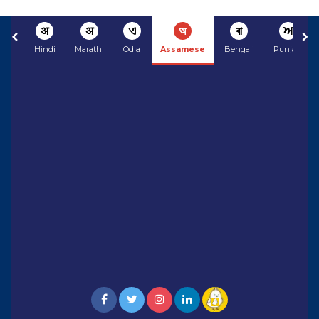
अ
अ
ଏ
অ
বা
ਅ
Hindi
Marathi
Odia
Assamese
Bengali
Punjabi