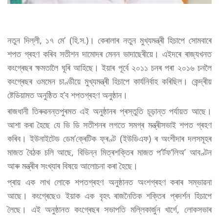
নতুন দিল্লী, ১৭ মে’ (হি.স.)। কেৰালাৰ নতুন মুখ্যমন্ত্ৰী হিচাপে সোমবাৰে
শপত গ্ৰহণ কৰিব সতীশন দামোদৰ মেনন ভাদাছেৰীয়ে। এইদৰে ৰাজ্যখনত
কংগ্ৰেছৰ ক্ষমতালৈ ঘূৰি আহিছে। ইয়াৰ পূৰ্বে ২০১১ চনৰ পৰা ২০১৬ চনলৈ
কংগ্ৰেছৰ ওমমেন চাণ্ডীয়ে মুখ্যমন্ত্ৰী হিচাপে কাৰ্যনিৰ্বাহ কৰিছিল। কেন্দ্ৰীয়
ষ্টেডিয়ামত অনুষ্ঠিত হ’ব শপতগ্ৰহণ অনুষ্ঠান।
ৰাজধানী তিৰুৱনন্তপুৰমত এই অনুষ্ঠানৰ প্ৰস্তুতি চূড়ান্ত পৰ্যায়ত আছে।
আশা কৰা হৈছে যে ভি ডি সতীশনৰ লগতে সমগ্ৰ মন্ত্ৰীসভাই শপত গ্ৰহণ
কৰিব। ইউনাইটেড ডেম’ক্ৰেটিক ফ্ৰণ্ট (ইউডিএফ) ৰ অংশীদাৰ দলসমূহৰ
মাজত বৈঠক চলি আছে, বিভিন্ন মিত্ৰশক্তিৰ মাজত প’ৰ্টফ’লিঅ’ আবণ্টন
আৰু মন্ত্ৰীৰ সংখ্যাৰ বিষয়ে আলোচনা কৰা হৈছে।
প্ৰায় এক লাখ লোকে শপতগ্ৰহণ অনুষ্ঠানত অংশগ্ৰহণ কৰাৰ সম্ভাৱনা
আছে। কংগ্ৰেছেও ইয়াক এক বৃহৎ ৰাজনৈতিক শক্তিৰ প্ৰদৰ্শন হিচাপে
লৈছে। এই অনুষ্ঠানত কংগ্ৰেছৰ সভাপতি মল্লিকাৰ্জুন খাৰ্গে, লোকসভাৰ