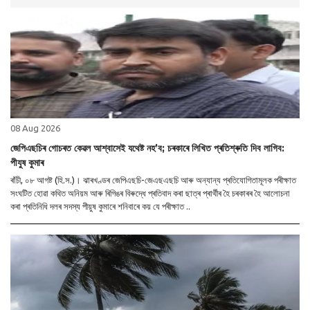
08 Aug 2026
জেপিএছচিৰ গোচৰত কেৱল আশ্বাসেই যথেষ্ট নহ’ব; চৰকাৰে লিখিত প্ৰতিশ্ৰুতি দিব লাগিব:
পীযুষ কুমাৰ
ৰাঁচী, ০৮ আগষ্ট (হি.স.)। ঝাৰখণ্ডৰ জেপিএছচি-জেএছএছচি আৰু অন্যান্য প্ৰতিযোগিতামূলক পৰীক্ষাত
সংঘটিত হোৱা কথিত অনিয়ম আৰু ৰিগিঙৰ বিৰুদ্ধে প্ৰতিবাদ কৰা ছাত্ৰ প্ৰাৰ্থীৰ হৈ চৰকাৰৰ হৈ আলোচনা
কৰা প্ৰতিনিধি দলৰ সদস্য পীয়ুষ কুমাৰে শনিবাৰে কয় যে পৰীক্ষাত ..