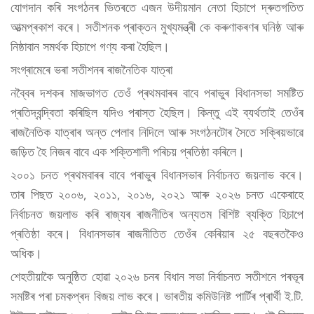
যোগদান কৰি সংগঠনৰ ভিতৰতে এজন উদীয়মান নেতা হিচাপে দ্ৰুতগতিত
আত্মপ্ৰকাশ কৰে। সতীশনক প্ৰাক্তন মুখ্যমন্ত্ৰী কে কৰুণাকৰণৰ ঘনিষ্ঠ আৰু
নিষ্ঠাবান সমৰ্থক হিচাপে গণ্য কৰা হৈছিল।
সংগ্ৰামেৰে ভৰা সতীশনৰ ৰাজনৈতিক যাত্ৰা
নব্বৈৰ দশকৰ মাজভাগত তেওঁ প্ৰথমবাৰৰ বাবে পৰাভুৰ বিধানসভা সমষ্টিত
প্ৰতিদ্বন্দ্বিতা কৰিছিল যদিও পৰাস্ত হৈছিল। কিন্তু এই ব্যৰ্থতাই তেওঁৰ
ৰাজনৈতিক যাত্ৰাৰ অন্ত পেলাব নিদিলে আৰু সংগঠনটোৰ সৈতে সক্ৰিয়ভাৱে
জড়িত হৈ নিজৰ বাবে এক শক্তিশালী পৰিচয় প্ৰতিষ্ঠা কৰিলে।
২০০১ চনত প্ৰথমবাৰৰ বাবে পৰাভুৰ বিধানসভাৰ নিৰ্বাচনত জয়লাভ কৰে।
তাৰ পিছত ২০০৬, ২০১১, ২০১৬, ২০২১ আৰু ২০২৬ চনত একেৰাহে
নিৰ্বাচনত জয়লাভ কৰি ৰাজ্যৰ ৰাজনীতিৰ অন্যতম বিশিষ্ট ব্যক্তি হিচাপে
প্ৰতিষ্ঠা কৰে। বিধানসভাৰ ৰাজনীতিত তেওঁৰ কেৰিয়াৰ ২৫ বছৰতকৈও
অধিক।
শেহতীয়াকৈ অনুষ্ঠিত হোৱা ২০২৬ চনৰ বিধান সভা নিৰ্বাচনত সতীশনে পৰভূৰ
সমষ্টিৰ পৰা চমকপ্ৰদ বিজয় লাভ কৰে। ভাৰতীয় কমিউনিষ্ট পাৰ্টিৰ প্ৰাৰ্থী ই.টি.