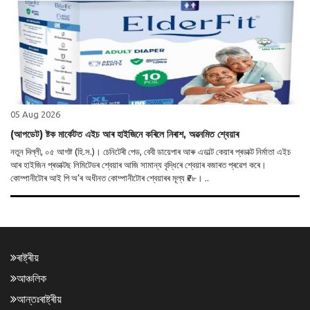
05 Aug 2026
(আপডেট) ষ্টক মাৰ্কেটত এইচ আৰ হাইজিনে কৰিলে নিৰাশ, অৱনমিত শ্বেয়াৰ
নতুন দিল্লী, ০৫ আগষ্ট (হি.স.)। চেনিটেৰী পেড, বেবী ডায়েপাৰ আৰু এডাল্ট কেয়াৰ প্ৰডাক্ট নিৰ্মাতা এইচ
আৰ হাইজিন প্ৰডাক্টছ লিমিটেডৰ শ্বেয়াৰ আজি সামান্য বৃদ্ধিৰে শ্বেয়াৰ বজাৰত প্ৰৱেশ কৰে।
কোম্পানীটোৰ আই পি অ’ৰ অধীনত কোম্পানীটোৰ শ্বেয়াৰৰ মূল্য ₹৮৮। ..
ৰাষ্ট্ৰীয়
আঞ্চলিক
আন্তঃৰাষ্ট্ৰীয়