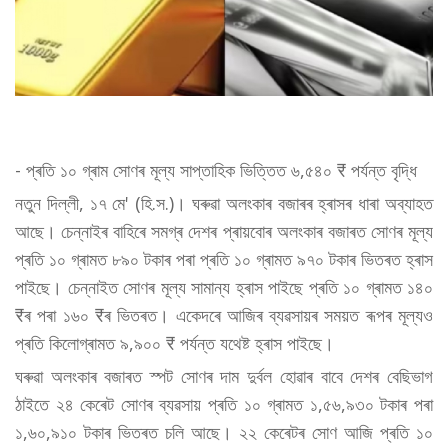
- প্ৰতি ১০ গ্ৰাম সোণৰ মূল্য সাপ্তাহিক ভিত্তিত ৬,৫৪০ ₹ পৰ্যন্ত বৃদ্ধি
নতুন দিল্লী, ১৭ মে' (হি.স.)। ঘৰুৱা অলংকাৰ বজাৰৰ হ্ৰাসৰ ধাৰা অব্যাহত
আছে। চেন্নাইৰ বাহিৰে সমগ্ৰ দেশৰ প্ৰায়বোৰ অলংকাৰ বজাৰত সোণৰ মূল্য
প্ৰতি ১০ গ্ৰামত ৮৯০ টকাৰ পৰা প্ৰতি ১০ গ্ৰামত ৯৭০ টকাৰ ভিতৰত হ্ৰাস
পাইছে। চেন্নাইত সোণৰ মূল্য সামান্য হ্ৰাস পাইছে প্ৰতি ১০ গ্ৰামত ১৪০
₹ৰ পৰা ১৬০ ₹ৰ ভিতৰত। একেদৰে আজিৰ ব্যৱসায়ৰ সময়ত ৰূপৰ মূল্যও
প্ৰতি কিলোগ্ৰামত ৯,৯০০ ₹ পৰ্যন্ত যথেষ্ট হ্ৰাস পাইছে।
ঘৰুৱা অলংকাৰ বজাৰত স্পট সোণৰ দাম দুৰ্বল হোৱাৰ বাবে দেশৰ বেছিভাগ
ঠাইতে ২৪ কেৰেট সোণৰ ব্যৱসায় প্ৰতি ১০ গ্ৰামত ১,৫৬,৯৩০ টকাৰ পৰা
১,৬০,৯১০ টকাৰ ভিতৰত চলি আছে। ২২ কেৰেটৰ সোণ আজি প্ৰতি ১০