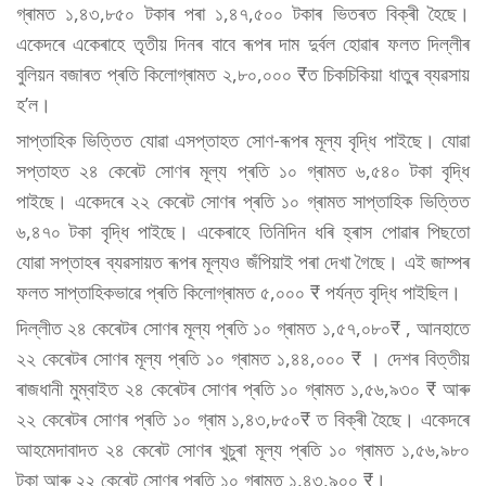
গ্ৰামত ১,৪৩,৮৫০ টকাৰ পৰা ১,৪৭,৫০০ টকাৰ ভিতৰত বিক্ৰী হৈছে।
একেদৰে একেৰাহে তৃতীয় দিনৰ বাবে ৰূপৰ দাম দুৰ্বল হোৱাৰ ফলত দিল্লীৰ
বুলিয়ন বজাৰত প্ৰতি কিলোগ্ৰামত ২,৮০,০০০ ₹ত চিকচিকিয়া ধাতুৰ ব্যৱসায়
হ’ল।
সাপ্তাহিক ভিত্তিত যোৱা এসপ্তাহত সোণ-ৰূপৰ মূল্য বৃদ্ধি পাইছে। যোৱা
সপ্তাহত ২৪ কেৰেট সোণৰ মূল্য প্ৰতি ১০ গ্ৰামত ৬,৫৪০ টকা বৃদ্ধি
পাইছে। একেদৰে ২২ কেৰেট সোণৰ প্ৰতি ১০ গ্ৰামত সাপ্তাহিক ভিত্তিত
৬,৪৭০ টকা বৃদ্ধি পাইছে। একেৰাহে তিনিদিন ধৰি হ্ৰাস পোৱাৰ পিছতো
যোৱা সপ্তাহৰ ব্যৱসায়ত ৰূপৰ মূল্যও জঁপিয়াই পৰা দেখা গৈছে। এই জাম্পৰ
ফলত সাপ্তাহিকভাৱে প্ৰতি কিলোগ্ৰামত ৫,০০০ ₹ পৰ্যন্ত বৃদ্ধি পাইছিল।
দিল্লীত ২৪ কেৰেটৰ সোণৰ মূল্য প্ৰতি ১০ গ্ৰামত ১,৫৭,০৮০₹ , আনহাতে
২২ কেৰেটৰ সোণৰ মূল্য প্ৰতি ১০ গ্ৰামত ১,৪৪,০০০ ₹ । দেশৰ বিত্তীয়
ৰাজধানী মুম্বাইত ২৪ কেৰেটৰ সোণৰ প্ৰতি ১০ গ্ৰামত ১,৫৬,৯৩০ ₹ আৰু
২২ কেৰেটৰ সোণৰ প্ৰতি ১০ গ্ৰাম ১,৪৩,৮৫০₹ ত বিক্ৰী হৈছে। একেদৰে
আহমেদাবাদত ২৪ কেৰেট সোণৰ খুচুৰা মূল্য প্ৰতি ১০ গ্ৰামত ১,৫৬,৯৮০
টকা আৰু ২২ কেৰেট সোণৰ প্ৰতি ১০ গ্ৰামত ১,৪৩,৯০০ ₹।