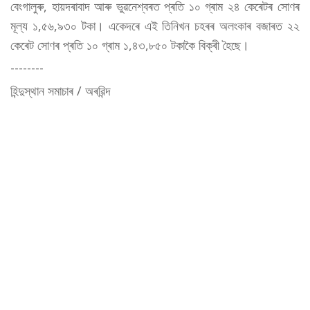
বেংগালুৰু, হায়দৰাবাদ আৰু ভুৱনেশ্বৰত প্ৰতি ১০ গ্ৰাম ২৪ কেৰেটৰ সোণৰ
মূল্য ১,৫৬,৯৩০ টকা। একেদৰে এই তিনিখন চহৰৰ অলংকাৰ বজাৰত ২২
কেৰেট সোণৰ প্ৰতি ১০ গ্ৰাম ১,৪৩,৮৫০ টকাকৈ বিক্ৰী হৈছে।
--------
হিন্দুস্থান সমাচাৰ / অৰৱিন্দ