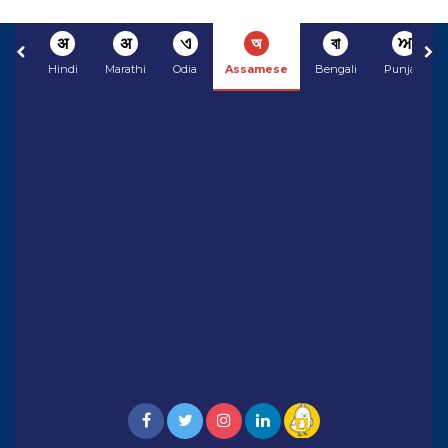
अ
अ
ଏ
অ
বা
ਅ
Hindi
Marathi
Odia
Assamese
Bengali
Punjabi