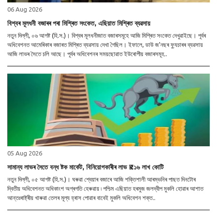
06 Aug 2026
বিশ্বৰ মূলধনী বজাৰৰ পৰা মিশ্ৰিত সংকেত, এছিয়াত মিশ্ৰিত ব্যৱসায়
নতুন দিল্লী, ০৬ আগষ্ট (হি.স.)। বিশ্বৰ মূলধনীজাত বজাৰসমূহে আজি মিশ্ৰিত সংকেত দেখুৱাইছে। পূৰ্বৰ
অধিবেশনত আমেৰিকাৰ বজাৰত মিশ্ৰিত ব্যৱসায় দেখা গৈছিল। ইফালে, ডাউ জ’নছৰ ফ্যুচাৰৰ ব্যৱসায়
আজি লাভৰ সৈতে চলি আছে। পূৰ্বৰ অধিবেশনৰ সময়ছোৱাত ইউৰোপীয় বজাৰসমূহ..
05 Aug 2026
সামান্য লাভৰ সৈতে বন্ধ ষ্টক মাৰ্কেট, বিনিয়োগকাৰীৰ লাভ ₹১.১৬ লাখ কোটি
নতুন দিল্লী, ০৫ আগষ্ট (হি.স.)। ঘৰুৱা শ্বেয়াৰ বজাৰে আজি শক্তিশালী আৰম্ভনিৰ পাছত দিনটোৰ
দ্বিতীয় অধিবেশনত অধিকাংশ অগ্ৰগতি হেৰুৱায় ৷ পশ্চিম এছিয়াত হৰমুজ জলদ্বীপ মুকলি হোৱাৰ আশাত
আন্তঃৰাষ্ট্ৰীয় খাৰুৱা তেলৰ মূল্য হ্ৰাস পোৱাৰ বাবেই মুকলি অধিবেশন শক্ত..