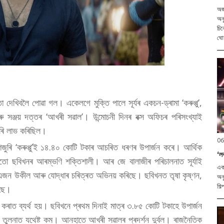
অজ
অনু
চিন
ঘো
দেখিবলৈ পোৱা গল। একেলগে মুক্তি পালে সূৰ্যৰ একচন-ড্ৰামা ‘কৰুপ্পু’,
আৰু সঞ্জয় দত্তৰ ‘আখৰী সৱাল’। উন্মোচনী দিনৰ বক্স অফিচৰ পৰিসংখ্যাই
ঁহাৰি লাভ কৰিছিল।
06
েশজুৰি ‘কৰুপ্পু’ই ১৪.৪০ কোটি টকাৰ আচৰিত ধৰণৰ উপাৰ্জন কৰে। আৰ্থিক
‘ল
মাজতো ছবিখনৰ আৰম্ভণি শক্তিশালী। আৰ জে বালাজীৰ পৰিচালনাত সূৰ্যাই
একত
া এজন উকীল আৰু যোদ্ধাৰ চৰিত্ৰত অভিনয় কৰিছে। ছবিখনত তৃষা কৃষ্ণন,
অনু
শিল
িছে।
কৰাত ব্যৰ্থ হয়। ছবিখনে প্ৰথম দিনাই মাত্ৰ ৩.৮৫ কোটি টকাহে উপাৰ্জন
িৰ তুলনাত যথেষ্ট কম। আনহাতে আখৰী সৱালৰ প্ৰদৰ্শন দুৰ্বল। ৰাজনৈতিক