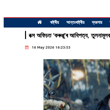
ৰাষ্ট্ৰীয়
আন্তঃৰাষ্ট্ৰীয়
ব্যৱসায়
বক্স অফিচত ‘কৰুপ্পু’ৰ আধিপত্য, তুলনামূলক
16 May 2026 16:23:53