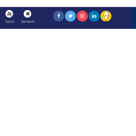
அ
अ
Tamil
Sanskrit