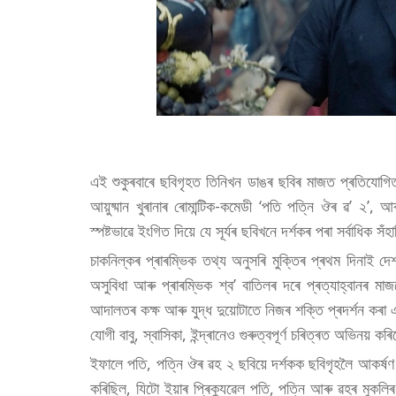
এই শুকুৰবাৰে ছবিগৃহত তিনিখন ডাঙৰ ছবিৰ মাজত প্ৰতিযোগিতা 
আয়ুষ্মান খুৰানাৰ ৰোমান্টিক-কমেডী ‘পতি পত্নি ঔৰ ৱ’ ২’, 
স্পষ্টভাৱে ইংগিত দিয়ে যে সূৰ্যৰ ছবিখনে দৰ্শকৰ পৰা সৰ্বাধিক স
চাকনিল্কৰ প্ৰাৰম্ভিক তথ্য অনুসৰি মুক্তিৰ প্ৰথম দিনাই দ
অসুবিধা আৰু প্ৰাৰম্ভিক শ্ব’ বাতিলৰ দৰে প্ৰত্যাহ্বানৰ 
আদালতৰ কক্ষ আৰু যুদ্ধ দুয়োটাতে নিজৰ শক্তি প্ৰদৰ্শন কৰ
যোগী বাবু, স্বাসিকা, ইন্দ্ৰানেও গুৰুত্বপূৰ্ণ চৰিত্ৰত অভিনয় কৰ
ইফালে পতি, পত্নি ঔৰ ৱহ ২ ছবিয়ে দৰ্শকক ছবিগৃহলৈ আকৰ্ষণ 
কৰিছিল, যিটো ইয়াৰ প্ৰিক্যুৱেল পতি, পত্নি আৰু ৱহৰ মুকল