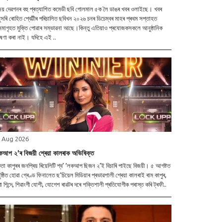
য় দেৱগনৰ বহু প্ৰত্যাশিত কমেডী ছবি গোলমাল ৫ক লৈ ডাঙৰ খবৰ ওলাইছে। খবৰ
সৰি ৰোহিত শ্বেট্টীৰ পৰিচালিত ছবিখন ২০২৬ চনৰ ডিচেম্বৰ মাহৰ প্ৰথম সপ্তাহত
েমাগৃহত মুক্তি পোৱাৰ সম্ভাৱনা আছে।কিন্তু এতিয়াও প্ৰযোজকসকলে আনুষ্ঠানিক
ষণা কৰা নাই। যদিহে এই ..
 Aug 2026
কআপ ২’ৰ বিজয়ী শ্ৰেয়া কালৰাক অভিষিক্ত
া কাপুৰৰ জনপ্ৰিয় ৰিয়েলিটি শ্ব’ ‘লকআপ ছিজন ২’ই বিচাৰি পাইছে বিজয়ী। ৫ আগষ্টত
ষ্ঠিত হোৱা গ্ৰেণ্ড ফিনালেত ছ’চিয়েল মিডিয়াৰ প্ৰভাৱশালী শ্ৰেয়া কালৰাই ৰাম কাপুৰ,
্পা শিন্দে, শিৱাংগী যোশী, যোগেশ ৰাৱটৰ দৰে শক্তিশালী প্ৰতিযোগীক পৰাস্ত কৰি ট্ৰফী..