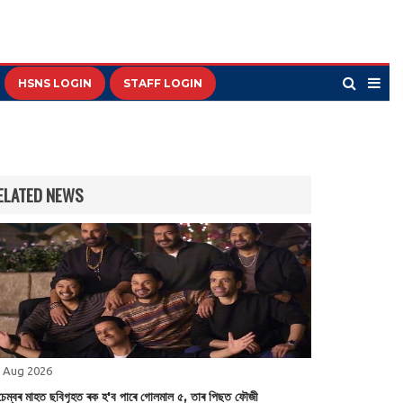
HSNS LOGIN
STAFF LOGIN
ELATED NEWS
 Aug 2026
চেম্বৰ মাহত ছবিগৃহত ৰক হ'ব পাৰে গোলমাল ৫, তাৰ পিছত ফৌজী