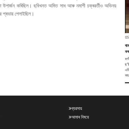
 টকা উপাৰ্জন কৰিছিল। ছবিখনত অমিত সাধ আৰু নমাশী চক্ৰৱৰ্তীও অভিনয়
ভাৱে প্ৰভাৱ পেলাইছিল।
05
ৰা
কৰ
ৰণব
ছ’চ
এতি
কয়
ব্যৱসায়
আমাৰ বিষয়ে