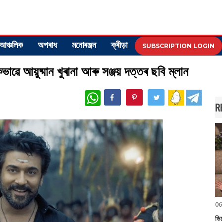
আঞ্চলিক
অপৰাধ
মনোৰঞ্জন
ক্ৰীড়া
SUBSCRIPTION LOGIN
ভাৱে আয়ুষ্মান খুৰানা আৰু সঞ্জয় দত্তৰ ছবি ম্লান
WhatsApp
R
06
ডি