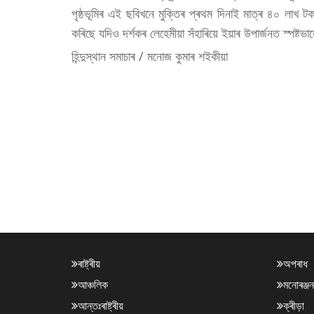
পৃষ্ঠভূমিৰ এই ছবিখনে মুক্তিৰ প্ৰথম দিনাই মাত্ৰ ৪০ লাখ
কৰিছে যদিও দৰ্শকৰ লেহেমীয়া সঁহাৰিয়ে ইয়াৰ উপাৰ্জনত স্পষ্ট
হিন্দুস্থান সমাচাৰ / মনোজ কুমাৰ শইকীয়া
ৰাষ্ট্ৰীয়
অপৰাধ
আঞ্চলিক
মনোৰঞ্জন
আন্তঃৰাষ্ট্ৰীয়
ক্ৰীড়া