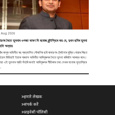
 Aug 2026
মায়ণৰ সৈতে তুলনাৰ ওপৰত ভাষণ দি মনোজ মুন্টাশ্বিৰে কয় যে, দুখন ছবিৰ তুলনা
াটো অন্যায়
ীৰ কাপুৰ অভিনীত বহু প্ৰত্যাশিত পৌৰাণিক ছবি ৰামায়ণৰ ট্ৰেইলাৰ মুক্তি পোৱাৰ পিছত
িয়েল মিডিয়াই ইয়াক প্ৰভাস অভিনীত আদিপুৰুষৰ সৈতে তুলনা কৰিবলৈ আৰম্ভ কৰে।
য়া এই তুলনাৰ প্ৰতি সঁহাৰি জনাই আদিপুৰুষৰ গীতিকাৰ তথা লেখক মনোজ মুন্তশ্বিৰে
..
हमारे लेखक
संपर्क करें
प्राइवेसी पॉलिसी