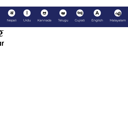
अ
ا
ಆ
ఆ
આ
A
എ
i
Nepali
Urdu
Kannada
Telugu
Gujrati
English
Malayalam