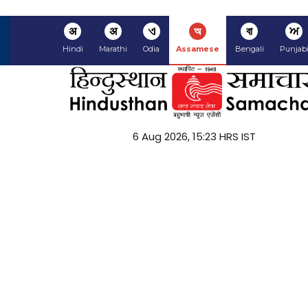
अ
अ
ଏ
অ
বা
ਅ
Hindi
Marathi
Odia
Assamese
Bengali
Punjab
6 Aug 2026, 15:23 HRS IST